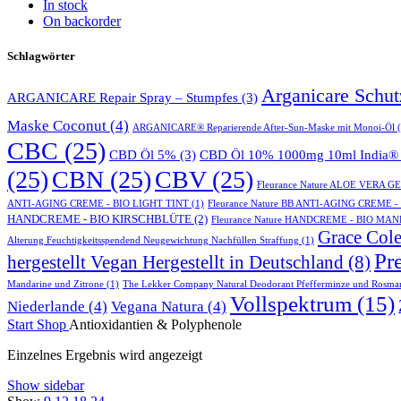
In stock
On backorder
Schlagwörter
Arganicare Schu
ARGANICARE Repair Spray – Stumpfes
(3)
Maske Coconut
(4)
ARGANICARE® Reparierende After-Sun-Maske mit Monoi-Öl
(
CBC
(25)
CBD Öl 5%
(3)
CBD Öl 10% 1000mg 10ml India® 
(25)
CBN
(25)
CBV
(25)
Fleurance Nature ALOE VERA 
ANTI-AGING CREME - BIO LIGHT TINT
(1)
Fleurance Nature BB ANTI-AGING CREME 
HANDCREME - BIO KIRSCHBLÜTE
(2)
Fleurance Nature HANDCREME - BIO MA
Grace Cole
Alterung Feuchtigkeitsspendend Neugewichtung Nachfüllen Straffung
(1)
Pr
hergestellt Vegan Hergestellt in Deutschland
(8)
Mandarine und Zitrone
(1)
The Lekker Company Natural Deodorant Pfefferminze und Rosma
Vollspektrum
(15)
Niederlande
(4)
Vegana Natura
(4)
Start
Shop
Antioxidantien & Polyphenole
Einzelnes Ergebnis wird angezeigt
Show sidebar