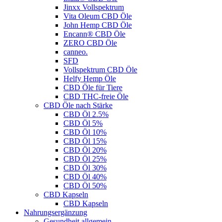
Jinxx Vollspektrum
Vita Oleum CBD Öle
John Hemp CBD Öle
Encann® CBD Öle
ZERO CBD Öle
canneo.
SFD
Vollspektrum CBD Öle
Helfy Hemp Öle
CBD Öle für Tiere
CBD THC-freie Öle
CBD Öle nach Stärke
CBD Öl 2.5%
CBD Öl 5%
CBD Öl 10%
CBD Öl 15%
CBD Öl 20%
CBD Öl 25%
CBD Öl 30%
CBD Öl 40%
CBD Öl 50%
CBD Kapseln
CBD Kapseln
Nahrungsergänzung
Gesundheit allgemein