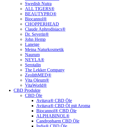
Swedish Nutra
ALL TIGERS®
BEAUTYPRO®
Biocannol®
CHOPPERHEAD
Claude Aphrodisiacs®
Dr. Severin®
John Hemp
Laneige
Meina Naturkosmetik
Naurum
NEYLA®
Serotalin
The Lekker Company
ZeolithMED®
Vita Oleum®
VitaWorld®
CBD Produkte
CBD Öle
Avitava® CBD Öle
Avitava® CBD Öl mit Aroma
Biocannol® CBD Öle
ALPHABINOL®
Candropharm CBD Öle
India® CBD Öle