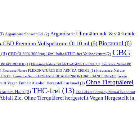
Arganicare Ultranährende & stärkende
3)
Arganicare Shower Gel
(2)
Biocannol
(6)
% CBD Premium Vollspektrum Öl 10 ml
(5)
CBG
(3)
CBD Öl 30% 3000mg 10ml India®THC-frei Vollspektrum
(2)
T BIO-BURDOCK
(1)
Fleurance Nature BB ANTI-AGING CREME
(1)
Fleurance Nature BB
Fleurance Nature
)
Fleurance Nature FLEXONATURE® BIO-ARNIKA-CREME
(1)
DOCK
(1)
Fleurance Nature ORGANISCHE AUGENKONTURBEHANDLUNG
(1)
Gegen
Ohne Tierquälerei
ellt Vegan Enthält Alkohol Hergestellt in Israel
(2)
THC-frei
(13)
krauses Haar
(3)
The Lekker Company Natural Deodorant
bfall Ziel Ohne Tierquälerei hergestellt Vegan Hergestellt in