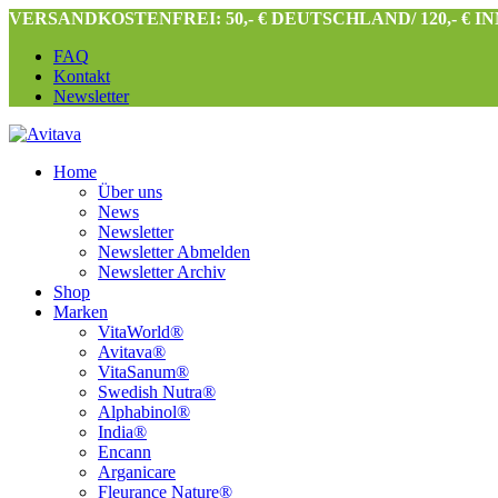
VERSANDKOSTENFREI: 50,- € DEUTSCHLAND/ 120,- € 
FAQ
Kontakt
Newsletter
Home
Über uns
News
Newsletter
Newsletter Abmelden
Newsletter Archiv
Shop
Marken
VitaWorld®
Avitava®
VitaSanum®
Swedish Nutra®
Alphabinol®
India®
Encann
Arganicare
Fleurance Nature®