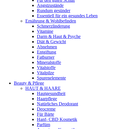
Für den guten Schlaf
Angstzustände
Rundum gesünder
Essentiell für ein gesundes Leben
Ernährung & Wohlbefinden
Schmerzlinderung
Vitamine
Darm & Haut & Psyche
Diät & Gewicht
Abnehmen
Entgiftung
Fatburner
Mineralstoffe
Vitalstoffe
Vitalpilze
Spurenelemente
Beauty & Pflege
HAUT & HAARE
Hautgesundheit
Haarpflege
Natürliches Deodorant
Deocreme
Für Bärte
Hanf- CBD Kosmetik
Parfüm