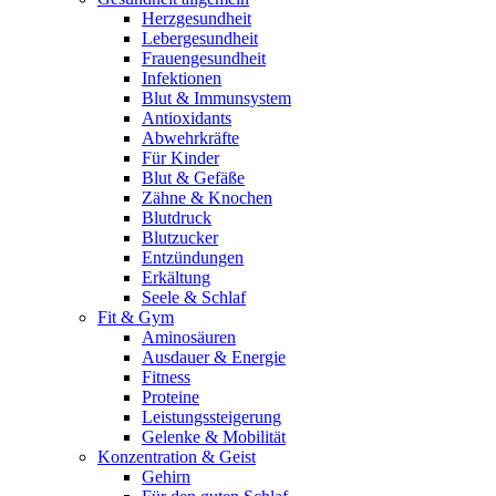
Herzgesundheit
Lebergesundheit
Frauengesundheit
Infektionen
Blut & Immunsystem
Antioxidants
Abwehrkräfte
Für Kinder
Blut & Gefäße
Zähne & Knochen
Blutdruck
Blutzucker
Entzündungen
Erkältung
Seele & Schlaf
Fit & Gym
Aminosäuren
Ausdauer & Energie
Fitness
Proteine
Leistungssteigerung
Gelenke & Mobilität
Konzentration & Geist
Gehirn