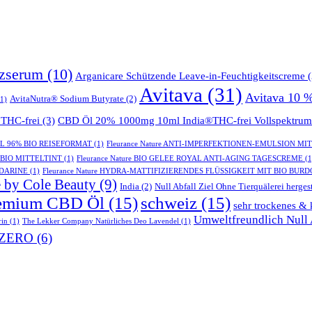
tzserum
(10)
Arganicare Schützende Leave-in-Feuchtigkeitscreme
(
Avitava
(31)
Avitava 10 
AvitaNutra® Sodium Butyrate
(2)
1)
THC-frei
(3)
CBD Öl 20% 1000mg 10ml India®THC-frei Vollspektrum
GEL 96% BIO REISEFORMAT
(1)
Fleurance Nature ANTI-IMPERFEKTIONEN-EMULSION MI
- BIO MITTELTINT
(1)
Fleurance Nature BIO GELEE ROYAL ANTI-AGING TAGESCREME
(1
NDARINE
(1)
Fleurance Nature HYDRA-MATTIFIZIERENDES FLÜSSIGKEIT MIT BIO BUR
 by Cole Beauty
(9)
India
(2)
Null Abfall Ziel Ohne Tierquälerei hergest
emium CBD Öl
(15)
schweiz
(15)
sehr trockenes & 
Umweltfreundlich Null A
rin
(1)
The Lekker Company Natürliches Deo Lavendel
(1)
ZERO
(6)