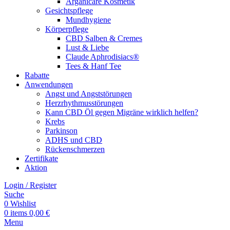
Arganicare Kosmetik
Gesichtspflege
Mundhygiene
Körperpflege
CBD Salben & Cremes
Lust & Liebe
Claude Aphrodisiacs®
Tees & Hanf Tee
Rabatte
Anwendungen
Angst und Angststörungen
Herzrhythmusstörungen
Kann CBD Öl gegen Migräne wirklich helfen?
Krebs
Parkinson
ADHS und CBD
Rückenschmerzen
Zertifikate
Aktion
Login / Register
Suche
0
Wishlist
0
items
0,00
€
Menu