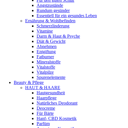
Für den guten Schlaf
Angstzustände
Rundum gesünder
Essentiell für ein gesundes Leben
Ernährung & Wohlbefinden
Schmerzlinderung
Vitamine
Darm & Haut & Psyche
Diät & Gewicht
Abnehmen
Entgiftung
Fatburner
Mineralstoffe
Vitalstoffe
Vitalpilze
Spurenelemente
Beauty & Pflege
HAUT & HAARE
Hautgesundheit
Haarpflege
Natürliches Deodorant
Deocreme
Für Bärte
Hanf- CBD Kosmetik
Parfüm