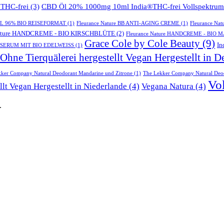
THC-frei
(3)
CBD Öl 20% 1000mg 10ml India®THC-frei Vollspektrum
GEL 96% BIO REISEFORMAT
(1)
Fleurance Nature BB ANTI-AGING CREME
(1)
Fleurance N
Nature HANDCREME - BIO KIRSCHBLÜTE
(2)
Fleurance Nature HANDCREME - BIO
Grace Cole by Cole Beauty
(9)
In
GESSERUM MIT BIO EDELWEISS
(1)
Ohne Tierquälerei hergestellt Vegan Hergestellt in D
ker Company Natural Deodorant Mandarine und Zitrone
(1)
The Lekker Company Natural Deod
Vo
llt Vegan Hergestellt in Niederlande
(4)
Vegana Natura
(4)
.