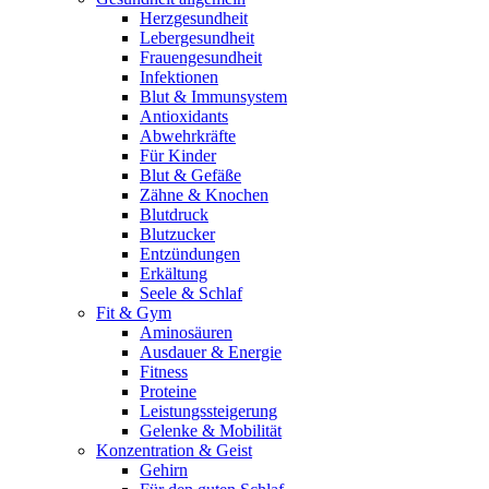
Herzgesundheit
Lebergesundheit
Frauengesundheit
Infektionen
Blut & Immunsystem
Antioxidants
Abwehrkräfte
Für Kinder
Blut & Gefäße
Zähne & Knochen
Blutdruck
Blutzucker
Entzündungen
Erkältung
Seele & Schlaf
Fit & Gym
Aminosäuren
Ausdauer & Energie
Fitness
Proteine
Leistungssteigerung
Gelenke & Mobilität
Konzentration & Geist
Gehirn