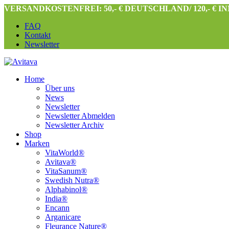
VERSANDKOSTENFREI: 50,- € DEUTSCHLAND/ 120,- € 
FAQ
Kontakt
Newsletter
Home
Über uns
News
Newsletter
Newsletter Abmelden
Newsletter Archiv
Shop
Marken
VitaWorld®
Avitava®
VitaSanum®
Swedish Nutra®
Alphabinol®
India®
Encann
Arganicare
Fleurance Nature®