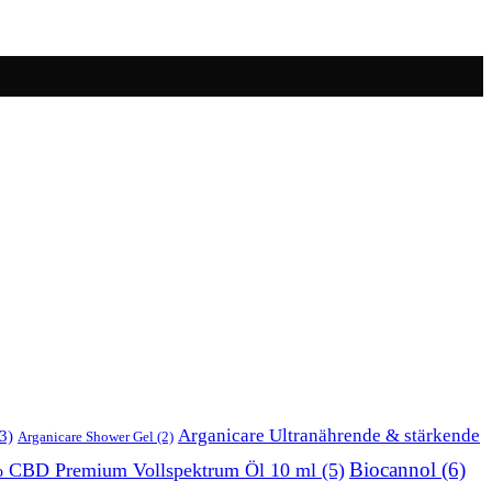
Arganicare Ultranährende & stärkende
3)
Arganicare Shower Gel
(2)
Biocannol
(6)
% CBD Premium Vollspektrum Öl 10 ml
(5)