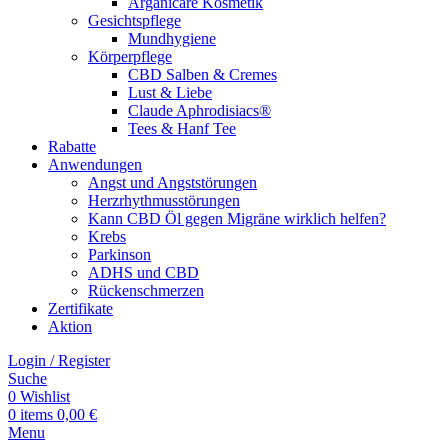
Arganicare Kosmetik
Gesichtspflege
Mundhygiene
Körperpflege
CBD Salben & Cremes
Lust & Liebe
Claude Aphrodisiacs®
Tees & Hanf Tee
Rabatte
Anwendungen
Angst und Angststörungen
Herzrhythmusstörungen
Kann CBD Öl gegen Migräne wirklich helfen?
Krebs
Parkinson
ADHS und CBD
Rückenschmerzen
Zertifikate
Aktion
Login / Register
Suche
0
Wishlist
0
items
0,00
€
Menu