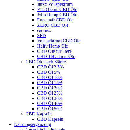
Jinxx Vollspektrum
Vita Oleum CBD Öle
John Hemp CBD Öle
Encann® CBD Öle
ZERO CBD Öle
canneo.
SFD
Vollspektrum CBD Öle
Helfy Hemp Öle
CBD Öle für Tiere
CBD THC-freie Öle
CBD Öle nach Stärke
CBD Öl 2.5%
CBD Öl 5%
CBD Öl 10%
CBD Öl 15%
CBD Öl 20%
CBD Öl 25%
CBD Öl 30%
CBD Öl 40%
CBD Öl 50%
CBD Kapseln
CBD Kapseln
Nahrungsergänzung
Gesundheit allgemein