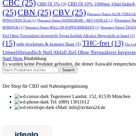
CBC
(25)
CBD Öl 5%
(3)
CBD Öl 10% 1000mg 10ml India® 
(25)
CBN
(25)
CBV
(25)
Fleurance Nature ALOE VERA 
Fleurance 
PFINGSTEIN 30 ml
(1)
Fleurance Nature HANDCREME - BIO-VANILLE
(1)
BURDOCK
(1)
Fleurance Nature ROLL ON KOPFSCHMERZEN
(1)
Fleurance Nature TA
Ziel Ohne Tierquälerei hergestellt Vegan Enthält Alkohol Hergestellt in Israel
(2)
(15)
THC-frei
(13)
sehr trockenes & krauses Haar
(3)
The Lek
Umweltfreundlich Null Abfall Ziel Ohne Tierquälerei hergeste
Start
Shop
Blutbildung
Es wurden keine Produkte gefunden, die deiner Auswahl entsprechen
Search
Der Shop für CBD und Nahrungsergänzung
Tegernseer Landstr. 152, 81539 München
Tel: (089) 13011612
eMail: info@avitava24.de