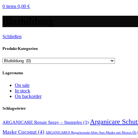
0
items
0,00
€
Blutbildung
Schließen
Produkt-Kategorien
Lagerstatus
On sale
In stock
On backorder
Schlagwörter
Arganicare Schu
ARGANICARE Repair Spray – Stumpfes
(3)
Maske Coconut
(4)
ARGANICARE® Reparierende After-Sun-Maske mit Monoi-Öl
(