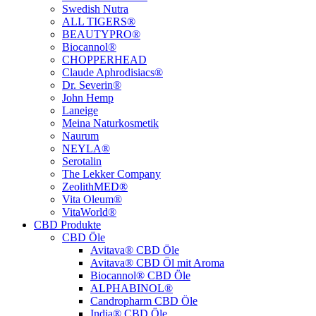
Swedish Nutra
ALL TIGERS®
BEAUTYPRO®
Biocannol®
CHOPPERHEAD
Claude Aphrodisiacs®
Dr. Severin®
John Hemp
Laneige
Meina Naturkosmetik
Naurum
NEYLA®
Serotalin
The Lekker Company
ZeolithMED®
Vita Oleum®
VitaWorld®
CBD Produkte
CBD Öle
Avitava® CBD Öle
Avitava® CBD Öl mit Aroma
Biocannol® CBD Öle
ALPHABINOL®
Candropharm CBD Öle
India® CBD Öle