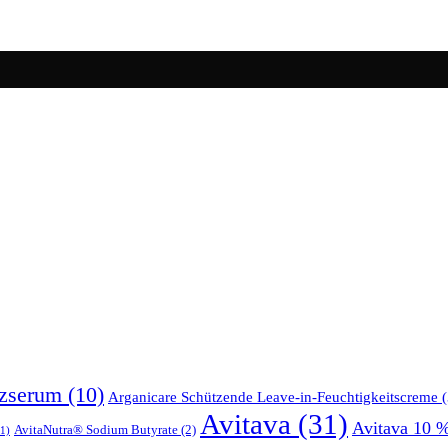
tzserum
(10)
Arganicare Schützende Leave-in-Feuchtigkeitscreme
(
Avitava
(31)
Avitava 10 
AvitaNutra® Sodium Butyrate
(2)
1)