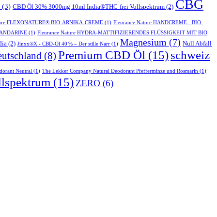
CBG
(3)
CBD Öl 30% 3000mg 10ml India®THC-frei Vollspektrum
(2)
ature FLEXONATURE® BIO-ARNIKA-CREME
(1)
Fleurance Nature HANDCREME - BIO-
 MANDARINE
(1)
Fleurance Nature HYDRA-MATTIFIZIERENDES FLÜSSIGKEIT MIT BIO
Magnesium
(7)
dia
(2)
Null Abfall
Jinxx®X - CBD-Öl 40 % – Der stille Narr
(1)
Premium CBD Öl
(15)
schweiz
eutschland
(8)
orant Neutral
(1)
The Lekker Company Natural Deodorant Pfefferminze und Rosmarin
(1)
llspektrum
(15)
ZERO
(6)