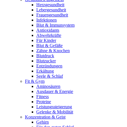
Herzgesundheit
Lebergesundheit
Frauengesundheit
Infektionen
Blut & Immunsystem
Antioxidants
Abwehrkräfte
Für Kinder
Blut & Gefäße
Zähne & Knochen
Blutdruck
Blutzucker
Entzündungen
Erkältung
Seele & Schlaf
Fit & Gym
Aminosäuren
Ausdauer & Energie
Fitness
Proteine
Leistungssteigerung
Gelenke & Mobilität
Konzentration & Geist
Gehirn