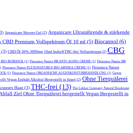
Arganicare Ultranährende & stärkende
3)
Arganicare Shower Gel
(2)
Biocannol
(6)
% CBD Premium Vollspektrum Öl 10 ml
(5)
CBG
(3)
CBD Öl 30% 3000mg 10ml India®THC-frei Vollspektrum
(2)
T BIO-BURDOCK
(1)
Fleurance Nature BB ANTI-AGING CREME
(1)
Fleurance Nature BB
Fleurance Nature
)
Fleurance Nature FLEXONATURE® BIO-ARNIKA-CREME
(1)
DOCK
(1)
Fleurance Nature ORGANISCHE AUGENKONTURBEHANDLUNG
(1)
Gegen
Ohne Tierquälerei
ellt Vegan Enthält Alkohol Hergestellt in Israel
(2)
THC-frei
(13)
krauses Haar
(3)
The Lekker Company Natural Deodorant
bfall Ziel Ohne Tierquälerei hergestellt Vegan Hergestellt in