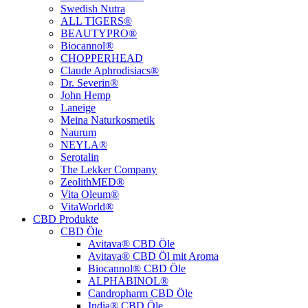
Swedish Nutra
ALL TIGERS®
BEAUTYPRO®
Biocannol®
CHOPPERHEAD
Claude Aphrodisiacs®
Dr. Severin®
John Hemp
Laneige
Meina Naturkosmetik
Naurum
NEYLA®
Serotalin
The Lekker Company
ZeolithMED®
Vita Oleum®
VitaWorld®
CBD Produkte
CBD Öle
Avitava® CBD Öle
Avitava® CBD Öl mit Aroma
Biocannol® CBD Öle
ALPHABINOL®
Candropharm CBD Öle
India® CBD Öle