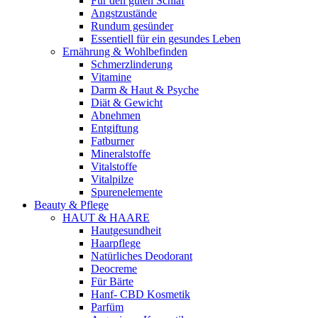
Für den guten Schlaf
Angstzustände
Rundum gesünder
Essentiell für ein gesundes Leben
Ernährung & Wohlbefinden
Schmerzlinderung
Vitamine
Darm & Haut & Psyche
Diät & Gewicht
Abnehmen
Entgiftung
Fatburner
Mineralstoffe
Vitalstoffe
Vitalpilze
Spurenelemente
Beauty & Pflege
HAUT & HAARE
Hautgesundheit
Haarpflege
Natürliches Deodorant
Deocreme
Für Bärte
Hanf- CBD Kosmetik
Parfüm