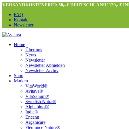
VERSANDKOSTENFREI: 50,- € DEUTSCHLAND/ 120,- € 
FAQ
Kontakt
Newsletter
Home
Über uns
News
Newsletter
Newsletter Abmelden
Newsletter Archiv
Shop
Marken
VitaWorld®
Avitava®
VitaSanum®
Swedish Nutra®
Alphabinol®
India®
Encann
Arganicare
Fleurance Nature®