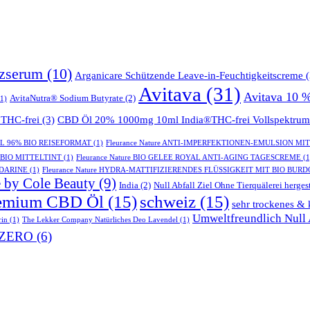
tzserum
(10)
Arganicare Schützende Leave-in-Feuchtigkeitscreme
(
Avitava
(31)
Avitava 10 
AvitaNutra® Sodium Butyrate
(2)
1)
THC-frei
(3)
CBD Öl 20% 1000mg 10ml India®THC-frei Vollspektrum
GEL 96% BIO REISEFORMAT
(1)
Fleurance Nature ANTI-IMPERFEKTIONEN-EMULSION MI
- BIO MITTELTINT
(1)
Fleurance Nature BIO GELEE ROYAL ANTI-AGING TAGESCREME
(1
NDARINE
(1)
Fleurance Nature HYDRA-MATTIFIZIERENDES FLÜSSIGKEIT MIT BIO BUR
 by Cole Beauty
(9)
India
(2)
Null Abfall Ziel Ohne Tierquälerei hergest
emium CBD Öl
(15)
schweiz
(15)
sehr trockenes & 
Umweltfreundlich Null A
rin
(1)
The Lekker Company Natürliches Deo Lavendel
(1)
ZERO
(6)