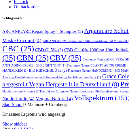
In stock
On backorder
Schlagwörter
Arganicare Schu
ARGANICARE Repair Spray – Stumpfes
(3)
Maske Coconut
(4)
ARGANICARE® Reparierende After-Sun-Maske mit Monoi-Öl
(
CBC
(25)
CBD Öl 5%
(3)
CBD Öl 10% 1000mg 10ml India® 
(25)
CBN
(25)
CBV
(25)
Fleurance Nature ALOE VERA 
ANTI-AGING CREME - BIO LIGHT TINT
(1)
Fleurance Nature BB ANTI-AGING CREME 
HANDCREME - BIO KIRSCHBLÜTE
(2)
Fleurance Nature HANDCREME - BIO MA
Grace Cole
Alterung Feuchtigkeitsspendend Neugewichtung Nachfüllen Straffung
(1)
Pr
hergestellt Vegan Hergestellt in Deutschland
(8)
Mandarine und Zitrone
(1)
The Lekker Company Natural Deodorant Pfefferminze und Rosma
Vollspektrum
(15)
Niederlande
(4)
Vegana Natura
(4)
Start
Shop
D-Mannose + Cranberry
Einzelnes Ergebnis wird angezeigt
Show sidebar