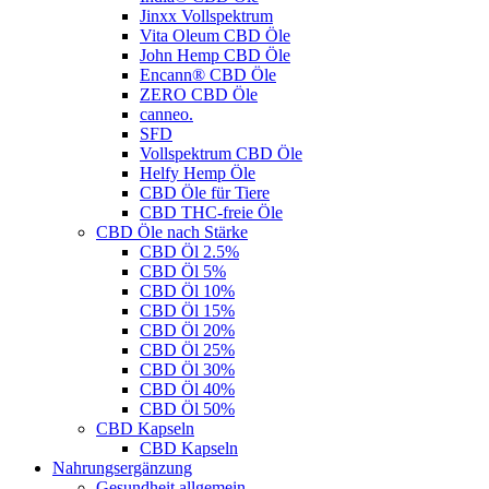
Jinxx Vollspektrum
Vita Oleum CBD Öle
John Hemp CBD Öle
Encann® CBD Öle
ZERO CBD Öle
canneo.
SFD
Vollspektrum CBD Öle
Helfy Hemp Öle
CBD Öle für Tiere
CBD THC-freie Öle
CBD Öle nach Stärke
CBD Öl 2.5%
CBD Öl 5%
CBD Öl 10%
CBD Öl 15%
CBD Öl 20%
CBD Öl 25%
CBD Öl 30%
CBD Öl 40%
CBD Öl 50%
CBD Kapseln
CBD Kapseln
Nahrungsergänzung
Gesundheit allgemein