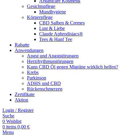
Arganicare Kosmetik
Gesichtspflege
Mundhygiene
Körperpflege
CBD Salben & Cremes
Lust & Liebe
Claude Aphrodisiacs®
Tees & Hanf Tee
Rabatte
Anwendungen
Angst und Angststörungen
Herzrhythmusstörungen
Kann CBD Öl gegen Migräne wirklich helfen?
Krebs
Parkinson
ADHS und CBD
Rückenschmerzen
Zertifikate
Aktion
Login / Register
Suche
0
Wishlist
0
items
0,00
€
Menu