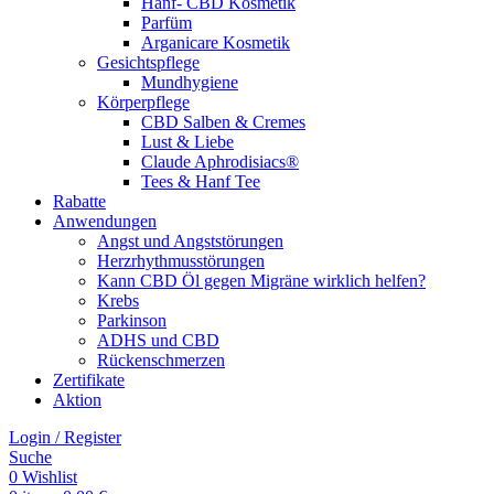
Hanf- CBD Kosmetik
Parfüm
Arganicare Kosmetik
Gesichtspflege
Mundhygiene
Körperpflege
CBD Salben & Cremes
Lust & Liebe
Claude Aphrodisiacs®
Tees & Hanf Tee
Rabatte
Anwendungen
Angst und Angststörungen
Herzrhythmusstörungen
Kann CBD Öl gegen Migräne wirklich helfen?
Krebs
Parkinson
ADHS und CBD
Rückenschmerzen
Zertifikate
Aktion
Login / Register
Suche
0
Wishlist