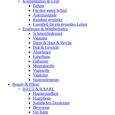
Konzentration & Geist
Gehirn
Für den guten Schlaf
Angstzustände
Rundum gesünder
Essentiell für ein gesundes Leben
Ernährung & Wohlbefinden
Schmerzlinderung
Vitamine
Darm & Haut & Psyche
Diät & Gewicht
Abnehmen
Entgiftung
Fatburner
Mineralstoffe
Vitalstoffe
Vitalpilze
Spurenelemente
Beauty & Pflege
HAUT & HAARE
Hautgesundheit
Haarpflege
Natürliches Deodorant
Deocreme
Für Bärte