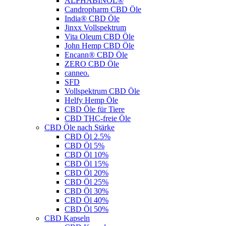
ALPHABINOL®
Candropharm CBD Öle
India® CBD Öle
Jinxx Vollspektrum
Vita Oleum CBD Öle
John Hemp CBD Öle
Encann® CBD Öle
ZERO CBD Öle
canneo.
SFD
Vollspektrum CBD Öle
Helfy Hemp Öle
CBD Öle für Tiere
CBD THC-freie Öle
CBD Öle nach Stärke
CBD Öl 2.5%
CBD Öl 5%
CBD Öl 10%
CBD Öl 15%
CBD Öl 20%
CBD Öl 25%
CBD Öl 30%
CBD Öl 40%
CBD Öl 50%
CBD Kapseln