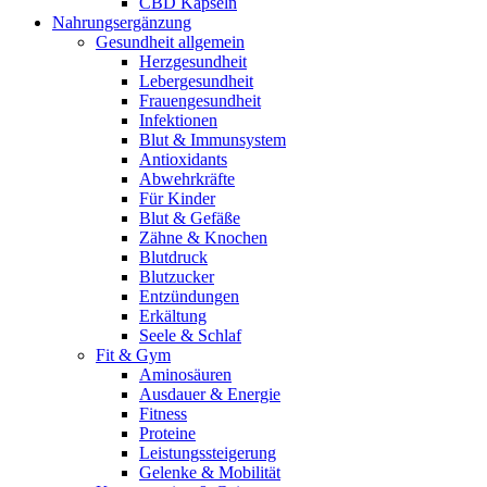
CBD Kapseln
Nahrungsergänzung
Gesundheit allgemein
Herzgesundheit
Lebergesundheit
Frauengesundheit
Infektionen
Blut & Immunsystem
Antioxidants
Abwehrkräfte
Für Kinder
Blut & Gefäße
Zähne & Knochen
Blutdruck
Blutzucker
Entzündungen
Erkältung
Seele & Schlaf
Fit & Gym
Aminosäuren
Ausdauer & Energie
Fitness
Proteine
Leistungssteigerung
Gelenke & Mobilität