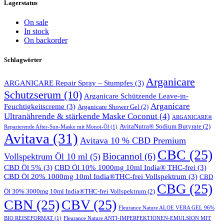
Lagerstatus
On sale
In stock
On backorder
Schlagwörter
Arganicare
ARGANICARE Repair Spray – Stumpfes
(3)
Schutzserum
(10)
Arganicare Schützende Leave-in-
Arganicare
Feuchtigkeitscreme
(3)
Arganicare Shower Gel
(2)
Ultranährende & stärkende Maske Coconut
(4)
ARGANICARE®
AvitaNutra® Sodium Butyrate
(2)
Reparierende After-Sun-Maske mit Monoi-Öl
(1)
Avitava
(31)
Avitava 10 % CBD Premium
CBC
(25)
Biocannol
(6)
Vollspektrum Öl 10 ml
(5)
CBD Öl 5%
(3)
CBD Öl 10% 1000mg 10ml India® THC-frei
(3)
CBD Öl 20% 1000mg 10ml India®THC-frei Vollspektrum
(3)
CBD
CBG
(25)
Öl 30% 3000mg 10ml India®THC-frei Vollspektrum
(2)
CBN
(25)
CBV
(25)
Fleurance Nature ALOE VERA GEL 96%
BIO REISEFORMAT
(1)
Fleurance Nature ANTI-IMPERFEKTIONEN-EMULSION MIT