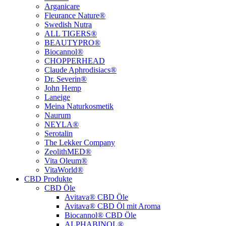
Arganicare
Fleurance Nature®
Swedish Nutra
ALL TIGERS®
BEAUTYPRO®
Biocannol®
CHOPPERHEAD
Claude Aphrodisiacs®
Dr. Severin®
John Hemp
Laneige
Meina Naturkosmetik
Naurum
NEYLA®
Serotalin
The Lekker Company
ZeolithMED®
Vita Oleum®
VitaWorld®
CBD Produkte
CBD Öle
Avitava® CBD Öle
Avitava® CBD Öl mit Aroma
Biocannol® CBD Öle
ALPHABINOL®