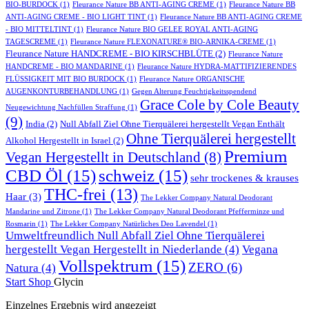
BIO-BURDOCK
(1)
Fleurance Nature BB ANTI-AGING CREME
(1)
Fleurance Nature BB
ANTI-AGING CREME - BIO LIGHT TINT
(1)
Fleurance Nature BB ANTI-AGING CREME
- BIO MITTELTINT
(1)
Fleurance Nature BIO GELEE ROYAL ANTI-AGING
TAGESCREME
(1)
Fleurance Nature FLEXONATURE® BIO-ARNIKA-CREME
(1)
Fleurance Nature HANDCREME - BIO KIRSCHBLÜTE
(2)
Fleurance Nature
HANDCREME - BIO MANDARINE
(1)
Fleurance Nature HYDRA-MATTIFIZIERENDES
FLÜSSIGKEIT MIT BIO BURDOCK
(1)
Fleurance Nature ORGANISCHE
AUGENKONTURBEHANDLUNG
(1)
Gegen Alterung Feuchtigkeitsspendend
Grace Cole by Cole Beauty
Neugewichtung Nachfüllen Straffung
(1)
(9)
India
(2)
Null Abfall Ziel Ohne Tierquälerei hergestellt Vegan Enthält
Ohne Tierquälerei hergestellt
Alkohol Hergestellt in Israel
(2)
Premium
Vegan Hergestellt in Deutschland
(8)
CBD Öl
(15)
schweiz
(15)
sehr trockenes & krauses
THC-frei
(13)
Haar
(3)
The Lekker Company Natural Deodorant
Mandarine und Zitrone
(1)
The Lekker Company Natural Deodorant Pfefferminze und
Rosmarin
(1)
The Lekker Company Natürliches Deo Lavendel
(1)
Umweltfreundlich Null Abfall Ziel Ohne Tierquälerei
hergestellt Vegan Hergestellt in Niederlande
(4)
Vegana
Vollspektrum
(15)
ZERO
(6)
Natura
(4)
Start
Shop
Glycin
Einzelnes Ergebnis wird angezeigt