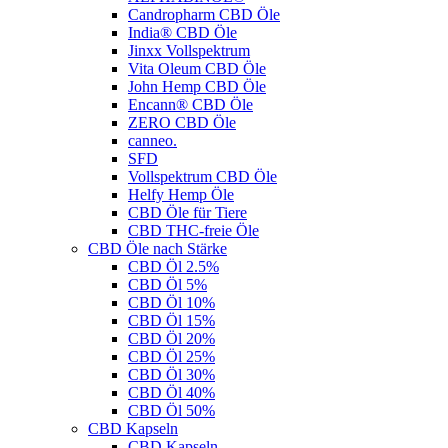
Candropharm CBD Öle
India® CBD Öle
Jinxx Vollspektrum
Vita Oleum CBD Öle
John Hemp CBD Öle
Encann® CBD Öle
ZERO CBD Öle
canneo.
SFD
Vollspektrum CBD Öle
Helfy Hemp Öle
CBD Öle für Tiere
CBD THC-freie Öle
CBD Öle nach Stärke
CBD Öl 2.5%
CBD Öl 5%
CBD Öl 10%
CBD Öl 15%
CBD Öl 20%
CBD Öl 25%
CBD Öl 30%
CBD Öl 40%
CBD Öl 50%
CBD Kapseln
CBD Kapseln