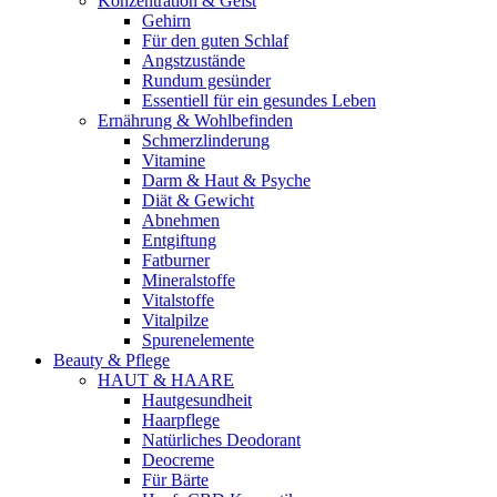
Konzentration & Geist
Gehirn
Für den guten Schlaf
Angstzustände
Rundum gesünder
Essentiell für ein gesundes Leben
Ernährung & Wohlbefinden
Schmerzlinderung
Vitamine
Darm & Haut & Psyche
Diät & Gewicht
Abnehmen
Entgiftung
Fatburner
Mineralstoffe
Vitalstoffe
Vitalpilze
Spurenelemente
Beauty & Pflege
HAUT & HAARE
Hautgesundheit
Haarpflege
Natürliches Deodorant
Deocreme
Für Bärte