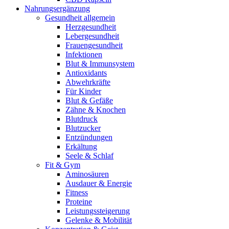
Nahrungsergänzung
Gesundheit allgemein
Herzgesundheit
Lebergesundheit
Frauengesundheit
Infektionen
Blut & Immunsystem
Antioxidants
Abwehrkräfte
Für Kinder
Blut & Gefäße
Zähne & Knochen
Blutdruck
Blutzucker
Entzündungen
Erkältung
Seele & Schlaf
Fit & Gym
Aminosäuren
Ausdauer & Energie
Fitness
Proteine
Leistungssteigerung
Gelenke & Mobilität