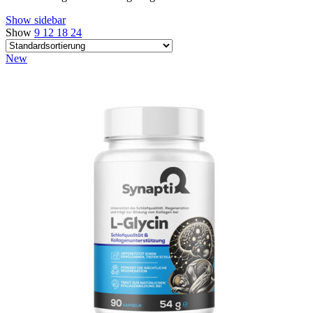
Show sidebar
Show
9
12
18
24
New