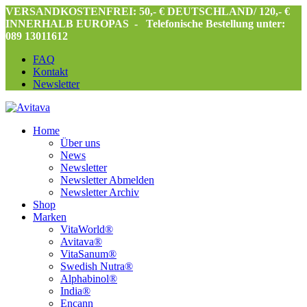
VERSANDKOSTENFREI: 50,- € DEUTSCHLAND/ 120,- €
INNERHALB EUROPAS -
Telefonische Bestellung unter:
089 13011612
FAQ
Kontakt
Newsletter
Home
Über uns
News
Newsletter
Newsletter Abmelden
Newsletter Archiv
Shop
Marken
VitaWorld®
Avitava®
VitaSanum®
Swedish Nutra®
Alphabinol®
India®
Encann