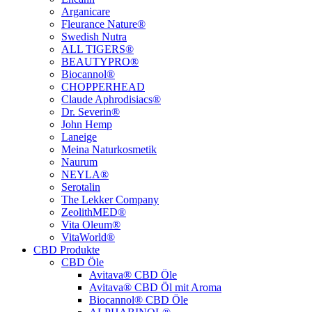
Arganicare
Fleurance Nature®
Swedish Nutra
ALL TIGERS®
BEAUTYPRO®
Biocannol®
CHOPPERHEAD
Claude Aphrodisiacs®
Dr. Severin®
John Hemp
Laneige
Meina Naturkosmetik
Naurum
NEYLA®
Serotalin
The Lekker Company
ZeolithMED®
Vita Oleum®
VitaWorld®
CBD Produkte
CBD Öle
Avitava® CBD Öle
Avitava® CBD Öl mit Aroma
Biocannol® CBD Öle