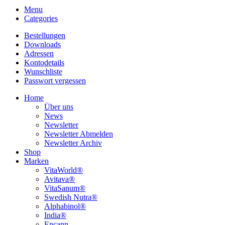
Menu
Categories
Bestellungen
Downloads
Adressen
Kontodetails
Wunschliste
Passwort vergessen
Home
Über uns
News
Newsletter
Newsletter Abmelden
Newsletter Archiv
Shop
Marken
VitaWorld®
Avitava®
VitaSanum®
Swedish Nutra®
Alphabinol®
India®
Encann