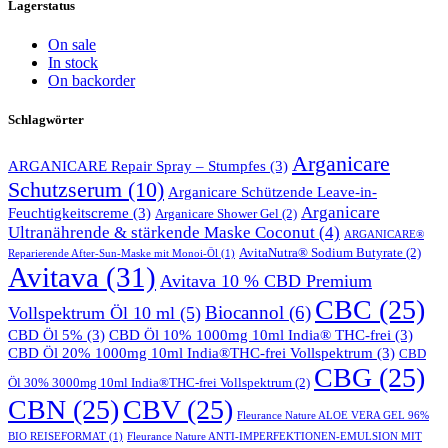
Lagerstatus
On sale
In stock
On backorder
Schlagwörter
Arganicare
ARGANICARE Repair Spray – Stumpfes
(3)
Schutzserum
(10)
Arganicare Schützende Leave-in-
Arganicare
Feuchtigkeitscreme
(3)
Arganicare Shower Gel
(2)
Ultranährende & stärkende Maske Coconut
(4)
ARGANICARE®
AvitaNutra® Sodium Butyrate
(2)
Reparierende After-Sun-Maske mit Monoi-Öl
(1)
Avitava
(31)
Avitava 10 % CBD Premium
CBC
(25)
Biocannol
(6)
Vollspektrum Öl 10 ml
(5)
CBD Öl 5%
(3)
CBD Öl 10% 1000mg 10ml India® THC-frei
(3)
CBD Öl 20% 1000mg 10ml India®THC-frei Vollspektrum
(3)
CBD
CBG
(25)
Öl 30% 3000mg 10ml India®THC-frei Vollspektrum
(2)
CBN
(25)
CBV
(25)
Fleurance Nature ALOE VERA GEL 96%
BIO REISEFORMAT
(1)
Fleurance Nature ANTI-IMPERFEKTIONEN-EMULSION MIT