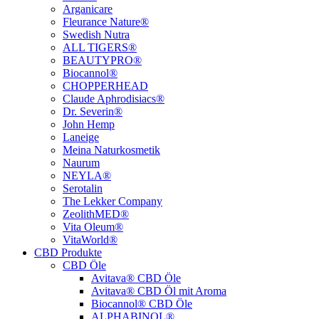
Arganicare
Fleurance Nature®
Swedish Nutra
ALL TIGERS®
BEAUTYPRO®
Biocannol®
CHOPPERHEAD
Claude Aphrodisiacs®
Dr. Severin®
John Hemp
Laneige
Meina Naturkosmetik
Naurum
NEYLA®
Serotalin
The Lekker Company
ZeolithMED®
Vita Oleum®
VitaWorld®
CBD Produkte
CBD Öle
Avitava® CBD Öle
Avitava® CBD Öl mit Aroma
Biocannol® CBD Öle
ALPHABINOL®