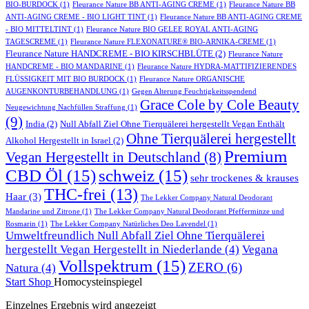
BIO-BURDOCK
(1)
Fleurance Nature BB ANTI-AGING CREME
(1)
Fleurance Nature BB
ANTI-AGING CREME - BIO LIGHT TINT
(1)
Fleurance Nature BB ANTI-AGING CREME
- BIO MITTELTINT
(1)
Fleurance Nature BIO GELEE ROYAL ANTI-AGING
TAGESCREME
(1)
Fleurance Nature FLEXONATURE® BIO-ARNIKA-CREME
(1)
Fleurance Nature HANDCREME - BIO KIRSCHBLÜTE
(2)
Fleurance Nature
HANDCREME - BIO MANDARINE
(1)
Fleurance Nature HYDRA-MATTIFIZIERENDES
FLÜSSIGKEIT MIT BIO BURDOCK
(1)
Fleurance Nature ORGANISCHE
AUGENKONTURBEHANDLUNG
(1)
Gegen Alterung Feuchtigkeitsspendend
Grace Cole by Cole Beauty
Neugewichtung Nachfüllen Straffung
(1)
(9)
India
(2)
Null Abfall Ziel Ohne Tierquälerei hergestellt Vegan Enthält
Ohne Tierquälerei hergestellt
Alkohol Hergestellt in Israel
(2)
Premium
Vegan Hergestellt in Deutschland
(8)
CBD Öl
(15)
schweiz
(15)
sehr trockenes & krauses
THC-frei
(13)
Haar
(3)
The Lekker Company Natural Deodorant
Mandarine und Zitrone
(1)
The Lekker Company Natural Deodorant Pfefferminze und
Rosmarin
(1)
The Lekker Company Natürliches Deo Lavendel
(1)
Umweltfreundlich Null Abfall Ziel Ohne Tierquälerei
hergestellt Vegan Hergestellt in Niederlande
(4)
Vegana
Vollspektrum
(15)
ZERO
(6)
Natura
(4)
Start
Shop
Homocysteinspiegel
Einzelnes Ergebnis wird angezeigt