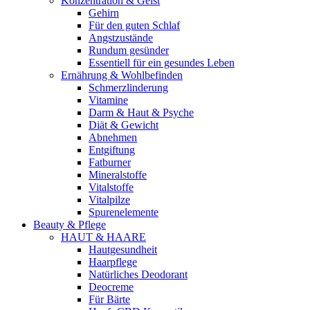
Konzentration & Geist
Gehirn
Für den guten Schlaf
Angstzustände
Rundum gesünder
Essentiell für ein gesundes Leben
Ernährung & Wohlbefinden
Schmerzlinderung
Vitamine
Darm & Haut & Psyche
Diät & Gewicht
Abnehmen
Entgiftung
Fatburner
Mineralstoffe
Vitalstoffe
Vitalpilze
Spurenelemente
Beauty & Pflege
HAUT & HAARE
Hautgesundheit
Haarpflege
Natürliches Deodorant
Deocreme
Für Bärte