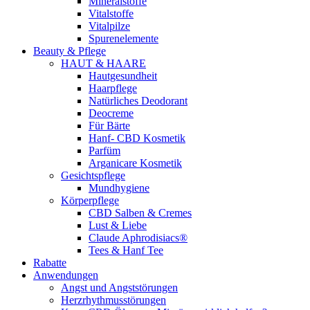
Mineralstoffe
Vitalstoffe
Vitalpilze
Spurenelemente
Beauty & Pflege
HAUT & HAARE
Hautgesundheit
Haarpflege
Natürliches Deodorant
Deocreme
Für Bärte
Hanf- CBD Kosmetik
Parfüm
Arganicare Kosmetik
Gesichtspflege
Mundhygiene
Körperpflege
CBD Salben & Cremes
Lust & Liebe
Claude Aphrodisiacs®
Tees & Hanf Tee
Rabatte
Anwendungen
Angst und Angststörungen
Herzrhythmusstörungen