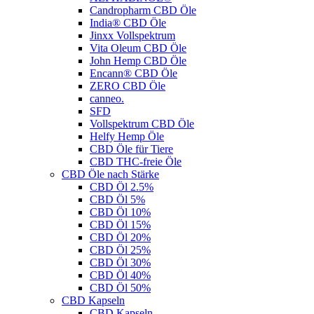
Candropharm CBD Öle
India® CBD Öle
Jinxx Vollspektrum
Vita Oleum CBD Öle
John Hemp CBD Öle
Encann® CBD Öle
ZERO CBD Öle
canneo.
SFD
Vollspektrum CBD Öle
Helfy Hemp Öle
CBD Öle für Tiere
CBD THC-freie Öle
CBD Öle nach Stärke
CBD Öl 2.5%
CBD Öl 5%
CBD Öl 10%
CBD Öl 15%
CBD Öl 20%
CBD Öl 25%
CBD Öl 30%
CBD Öl 40%
CBD Öl 50%
CBD Kapseln
CBD Kapseln