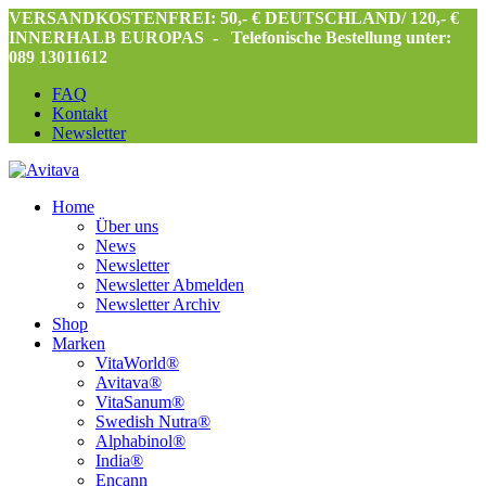
VERSANDKOSTENFREI: 50,- € DEUTSCHLAND/ 120,- €
INNERHALB EUROPAS -
Telefonische Bestellung unter:
089 13011612
FAQ
Kontakt
Newsletter
Home
Über uns
News
Newsletter
Newsletter Abmelden
Newsletter Archiv
Shop
Marken
VitaWorld®
Avitava®
VitaSanum®
Swedish Nutra®
Alphabinol®
India®
Encann