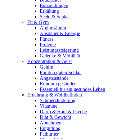
Entzündungen
Erkältung
Seele & Schlaf
Fit & Gym
Aminosäuren
Ausdauer & Energie
Fitness
Proteine
Leistungssteigerung
Gelenke & Mobilität
Konzentration & Geist
Gehirn
Für den guten Schlaf
Angstzustände
Rundum gesünder
Essentiell für ein gesundes Leben
Ernährung & Wohlbefinden
Schmerzlinderung
Vitamine
Darm & Haut & Psyche
Diät & Gewicht
Abnehmen
Entgiftung
Fatburner