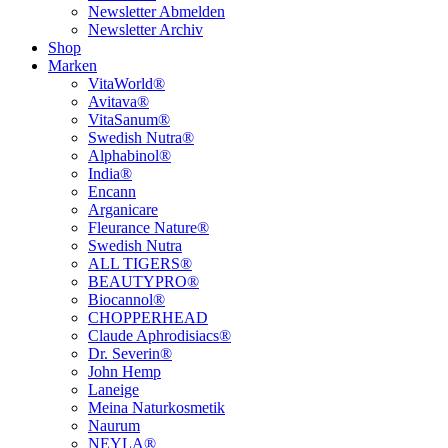
Newsletter Abmelden
Newsletter Archiv
Shop
Marken
VitaWorld®
Avitava®
VitaSanum®
Swedish Nutra®
Alphabinol®
India®
Encann
Arganicare
Fleurance Nature®
Swedish Nutra
ALL TIGERS®
BEAUTYPRO®
Biocannol®
CHOPPERHEAD
Claude Aphrodisiacs®
Dr. Severin®
John Hemp
Laneige
Meina Naturkosmetik
Naurum
NEYLA®