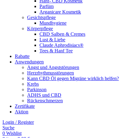
Hanf- CBD Kosmetik
Parfüm
Arganicare Kosmetik
Gesichtspflege
Mundhygiene
Körperpflege
CBD Salben & Cremes
Lust & Liebe
Claude Aphrodisiacs®
Tees & Hanf Tee
Rabatte
Anwendungen
Angst und Angststörungen
Herzrhythmusstörungen
Kann CBD Öl gegen Migräne wirklich helfen?
Krebs
Parkinson
ADHS und CBD
Rückenschmerzen
Zertifikate
Aktion
Login / Register
Suche
0
Wishlist