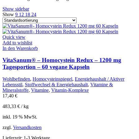
Show sidebar
Show
9
12
18
24
Quick view
Add to wishlist
In den Warenkorb
VitaSanum® – Homocystein Redux – 1200 mg
Tagesportion – 60 vegane Kapseln
Wohlbefinden
,
Homocysteinspiegel
,
Energiehaushalt / Aktiver
Lebensstil
,
Stoffwechsel & Energiehaushalt
,
Vitamine &
Mineralstoffe
,
Vitamine
,
Vitamin-Komplexe
17,40
€
483,33
€
/
kg
inkl. 19 % MwSt.
zzgl.
Versandkosten
Lieferzeit:
1-3 Werktage