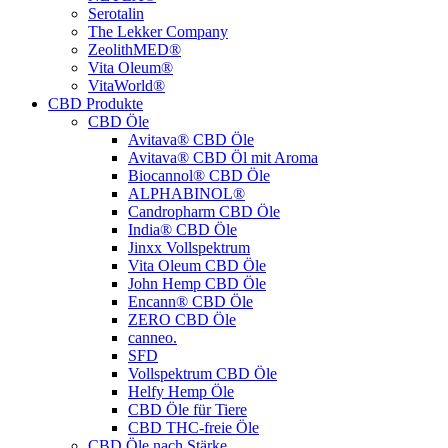
Serotalin
The Lekker Company
ZeolithMED®
Vita Oleum®
VitaWorld®
CBD Produkte
CBD Öle
Avitava® CBD Öle
Avitava® CBD Öl mit Aroma
Biocannol® CBD Öle
ALPHABINOL®
Candropharm CBD Öle
India® CBD Öle
Jinxx Vollspektrum
Vita Oleum CBD Öle
John Hemp CBD Öle
Encann® CBD Öle
ZERO CBD Öle
canneo.
SFD
Vollspektrum CBD Öle
Helfy Hemp Öle
CBD Öle für Tiere
CBD THC-freie Öle
CBD Öle nach Stärke