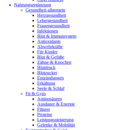
Nahrungsergänzung
Gesundheit allgemein
Herzgesundheit
Lebergesundheit
Frauengesundheit
Infektionen
Blut & Immunsystem
Antioxidants
Abwehrkräfte
Für Kinder
Blut & Gefäße
Zähne & Knochen
Blutdruck
Blutzucker
Entzündungen
Erkältung
Seele & Schlaf
Fit & Gym
Aminosäuren
Ausdauer & Energie
Fitness
Proteine
Leistungssteigerung
Gelenke & Mobilität