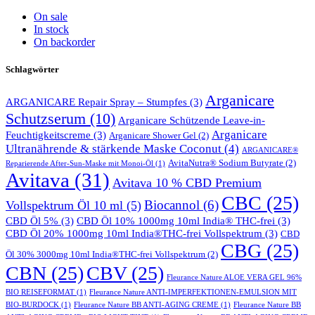
On sale
In stock
On backorder
Schlagwörter
Arganicare
ARGANICARE Repair Spray – Stumpfes
(3)
Schutzserum
(10)
Arganicare Schützende Leave-in-
Arganicare
Feuchtigkeitscreme
(3)
Arganicare Shower Gel
(2)
Ultranährende & stärkende Maske Coconut
(4)
ARGANICARE®
AvitaNutra® Sodium Butyrate
(2)
Reparierende After-Sun-Maske mit Monoi-Öl
(1)
Avitava
(31)
Avitava 10 % CBD Premium
CBC
(25)
Biocannol
(6)
Vollspektrum Öl 10 ml
(5)
CBD Öl 5%
(3)
CBD Öl 10% 1000mg 10ml India® THC-frei
(3)
CBD Öl 20% 1000mg 10ml India®THC-frei Vollspektrum
(3)
CBD
CBG
(25)
Öl 30% 3000mg 10ml India®THC-frei Vollspektrum
(2)
CBN
(25)
CBV
(25)
Fleurance Nature ALOE VERA GEL 96%
BIO REISEFORMAT
(1)
Fleurance Nature ANTI-IMPERFEKTIONEN-EMULSION MIT
BIO-BURDOCK
(1)
Fleurance Nature BB ANTI-AGING CREME
(1)
Fleurance Nature BB