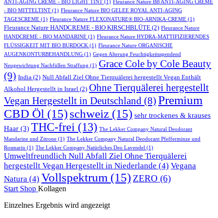
ANTI-AGING CREME - BIO LIGHT TINT
(1)
Fleurance Nature BB ANTI-AGING CREME
- BIO MITTELTINT
(1)
Fleurance Nature BIO GELEE ROYAL ANTI-AGING
TAGESCREME
(1)
Fleurance Nature FLEXONATURE® BIO-ARNIKA-CREME
(1)
Fleurance Nature HANDCREME - BIO KIRSCHBLÜTE
(2)
Fleurance Nature
HANDCREME - BIO MANDARINE
(1)
Fleurance Nature HYDRA-MATTIFIZIERENDES
FLÜSSIGKEIT MIT BIO BURDOCK
(1)
Fleurance Nature ORGANISCHE
AUGENKONTURBEHANDLUNG
(1)
Gegen Alterung Feuchtigkeitsspendend
Grace Cole by Cole Beauty
Neugewichtung Nachfüllen Straffung
(1)
(9)
India
(2)
Null Abfall Ziel Ohne Tierquälerei hergestellt Vegan Enthält
Ohne Tierquälerei hergestellt
Alkohol Hergestellt in Israel
(2)
Premium
Vegan Hergestellt in Deutschland
(8)
CBD Öl
(15)
schweiz
(15)
sehr trockenes & krauses
THC-frei
(13)
Haar
(3)
The Lekker Company Natural Deodorant
Mandarine und Zitrone
(1)
The Lekker Company Natural Deodorant Pfefferminze und
Rosmarin
(1)
The Lekker Company Natürliches Deo Lavendel
(1)
Umweltfreundlich Null Abfall Ziel Ohne Tierquälerei
hergestellt Vegan Hergestellt in Niederlande
(4)
Vegana
Vollspektrum
(15)
ZERO
(6)
Natura
(4)
Start
Shop
Kollagen
Einzelnes Ergebnis wird angezeigt