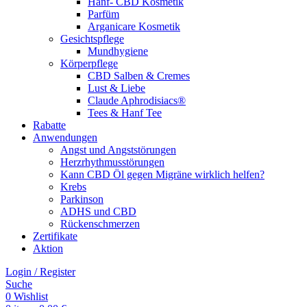
Hanf- CBD Kosmetik
Parfüm
Arganicare Kosmetik
Gesichtspflege
Mundhygiene
Körperpflege
CBD Salben & Cremes
Lust & Liebe
Claude Aphrodisiacs®
Tees & Hanf Tee
Rabatte
Anwendungen
Angst und Angststörungen
Herzrhythmusstörungen
Kann CBD Öl gegen Migräne wirklich helfen?
Krebs
Parkinson
ADHS und CBD
Rückenschmerzen
Zertifikate
Aktion
Login / Register
Suche
0
Wishlist