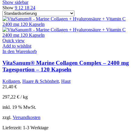
Show sidebar
Show
9
12
18
24
Quick view
Add to wishlist
In den Warenkorb
VitaSanum® Marine Collagen Complex – 2400 mg
Tagesportion – 120 Kapseln
Kollagen
,
Haare & Schönheit
,
Haut
21,40
€
297,22
€
/
kg
inkl. 19 % MwSt.
zzgl.
Versandkosten
Lieferzeit:
1-3 Werktage