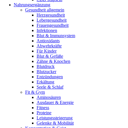
Nahrungsergänzung
Gesundheit allgemein
Herzgesundheit
Lebergesundheit
Frauengesundheit
Infektionen
Blut & Immunsystem
Antioxidants
Abwehrkräfte
Für Kinder
Blut & Gefäße
Zähne & Knochen
Blutdruck
Blutzucker
Entzündungen
Erkältung
Seele & Schlaf
Fit & Gym
Aminosäuren
Ausdauer & Energie
Fitness
Proteine
Leistungssteigerung
Gelenke & Mobilität