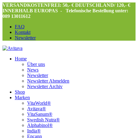
VERSANDKOSTENFREI: 50,- € DEUTSCHLAND/ 120,- €
INNERHALB EUROPAS -
Telefonische Bestellung unter:
089 13011612
FAQ
Kontakt
Newsletter
Home
Über uns
News
Newsletter
Newsletter Abmelden
Newsletter Archiv
Shop
Marken
VitaWorld®
Avitava®
VitaSanum®
Swedish Nutra®
Alphabinol®
India®
Encann