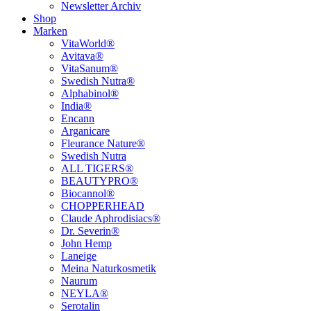
Newsletter Archiv
Shop
Marken
VitaWorld®
Avitava®
VitaSanum®
Swedish Nutra®
Alphabinol®
India®
Encann
Arganicare
Fleurance Nature®
Swedish Nutra
ALL TIGERS®
BEAUTYPRO®
Biocannol®
CHOPPERHEAD
Claude Aphrodisiacs®
Dr. Severin®
John Hemp
Laneige
Meina Naturkosmetik
Naurum
NEYLA®
Serotalin