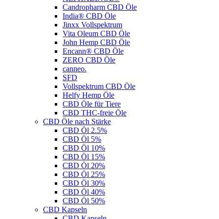
Candropharm CBD Öle
India® CBD Öle
Jinxx Vollspektrum
Vita Oleum CBD Öle
John Hemp CBD Öle
Encann® CBD Öle
ZERO CBD Öle
canneo.
SFD
Vollspektrum CBD Öle
Helfy Hemp Öle
CBD Öle für Tiere
CBD THC-freie Öle
CBD Öle nach Stärke
CBD Öl 2.5%
CBD Öl 5%
CBD Öl 10%
CBD Öl 15%
CBD Öl 20%
CBD Öl 25%
CBD Öl 30%
CBD Öl 40%
CBD Öl 50%
CBD Kapseln
CBD Kapseln