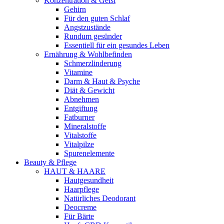
Konzentration & Geist
Gehirn
Für den guten Schlaf
Angstzustände
Rundum gesünder
Essentiell für ein gesundes Leben
Ernährung & Wohlbefinden
Schmerzlinderung
Vitamine
Darm & Haut & Psyche
Diät & Gewicht
Abnehmen
Entgiftung
Fatburner
Mineralstoffe
Vitalstoffe
Vitalpilze
Spurenelemente
Beauty & Pflege
HAUT & HAARE
Hautgesundheit
Haarpflege
Natürliches Deodorant
Deocreme
Für Bärte