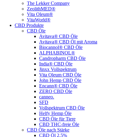
The Lekker Company
ZeolithMED®
Vita Oleum®
VitaWorld®
CBD Produkte
CBD Öle
Avitava® CBD Öle
Avitava® CBD Öl mit Aroma
Biocannol® CBD Öle
ALPHABINOL®
Candropharm CBD Öle
India® CBD Öle
Jinxx Vollspektrum
Vita Oleum CBD Öle
John Hemp CBD Öle
Encann® CBD Öle
ZERO CBD Öle
canneo.
SFD
Vollspektrum CBD Öle
Helfy Hemp Öle
CBD Öle für Tiere
CBD THC-freie Öle
CBD Öle nach Stärke
CBD Öl 2.5%