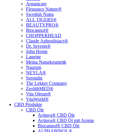
Arganicare
Fleurance Nature®
Swedish Nutra
ALL TIGERS®
BEAUTYPRO®
Biocannol®
CHOPPERHEAD
Claude Aphrodisiacs®
Dr. Severin®
John Hemp
Laneige
Meina Naturkosmetik
Naurum
NEYLA®
Serotalin
The Lekker Company
ZeolithMED®
Vita Oleum®
VitaWorld®
CBD Produkte
CBD Öle
Avitava® CBD Öle
Avitava® CBD Öl mit Aroma
Biocannol® CBD Öle
ALPHABINOL®