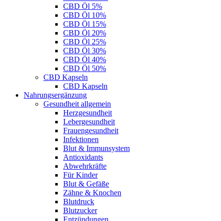
CBD Öl 5%
CBD Öl 10%
CBD Öl 15%
CBD Öl 20%
CBD Öl 25%
CBD Öl 30%
CBD Öl 40%
CBD Öl 50%
CBD Kapseln
CBD Kapseln
Nahrungsergänzung
Gesundheit allgemein
Herzgesundheit
Lebergesundheit
Frauengesundheit
Infektionen
Blut & Immunsystem
Antioxidants
Abwehrkräfte
Für Kinder
Blut & Gefäße
Zähne & Knochen
Blutdruck
Blutzucker
Entzündungen