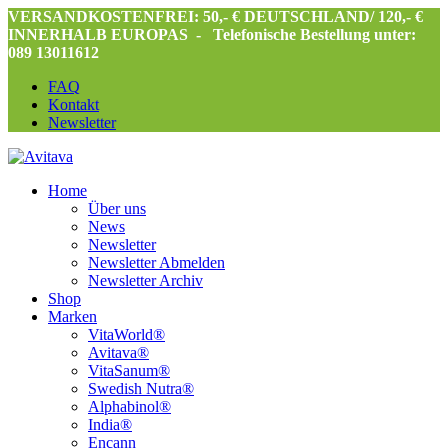
VERSANDKOSTENFREI: 50,- € DEUTSCHLAND/ 120,- €
INNERHALB EUROPAS -
Telefonische Bestellung unter:
089 13011612
FAQ
Kontakt
Newsletter
Home
Über uns
News
Newsletter
Newsletter Abmelden
Newsletter Archiv
Shop
Marken
VitaWorld®
Avitava®
VitaSanum®
Swedish Nutra®
Alphabinol®
India®
Encann