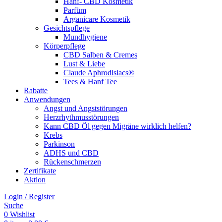
Hanf- CBD Kosmetik
Parfüm
Arganicare Kosmetik
Gesichtspflege
Mundhygiene
Körperpflege
CBD Salben & Cremes
Lust & Liebe
Claude Aphrodisiacs®
Tees & Hanf Tee
Rabatte
Anwendungen
Angst und Angststörungen
Herzrhythmusstörungen
Kann CBD Öl gegen Migräne wirklich helfen?
Krebs
Parkinson
ADHS und CBD
Rückenschmerzen
Zertifikate
Aktion
Login / Register
Suche
0
Wishlist