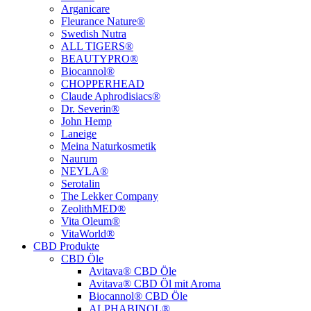
Arganicare
Fleurance Nature®
Swedish Nutra
ALL TIGERS®
BEAUTYPRO®
Biocannol®
CHOPPERHEAD
Claude Aphrodisiacs®
Dr. Severin®
John Hemp
Laneige
Meina Naturkosmetik
Naurum
NEYLA®
Serotalin
The Lekker Company
ZeolithMED®
Vita Oleum®
VitaWorld®
CBD Produkte
CBD Öle
Avitava® CBD Öle
Avitava® CBD Öl mit Aroma
Biocannol® CBD Öle
ALPHABINOL®