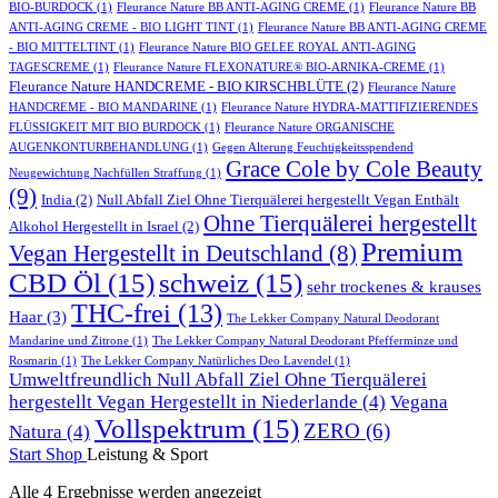
BIO-BURDOCK
(1)
Fleurance Nature BB ANTI-AGING CREME
(1)
Fleurance Nature BB
ANTI-AGING CREME - BIO LIGHT TINT
(1)
Fleurance Nature BB ANTI-AGING CREME
- BIO MITTELTINT
(1)
Fleurance Nature BIO GELEE ROYAL ANTI-AGING
TAGESCREME
(1)
Fleurance Nature FLEXONATURE® BIO-ARNIKA-CREME
(1)
Fleurance Nature HANDCREME - BIO KIRSCHBLÜTE
(2)
Fleurance Nature
HANDCREME - BIO MANDARINE
(1)
Fleurance Nature HYDRA-MATTIFIZIERENDES
FLÜSSIGKEIT MIT BIO BURDOCK
(1)
Fleurance Nature ORGANISCHE
AUGENKONTURBEHANDLUNG
(1)
Gegen Alterung Feuchtigkeitsspendend
Grace Cole by Cole Beauty
Neugewichtung Nachfüllen Straffung
(1)
(9)
India
(2)
Null Abfall Ziel Ohne Tierquälerei hergestellt Vegan Enthält
Ohne Tierquälerei hergestellt
Alkohol Hergestellt in Israel
(2)
Premium
Vegan Hergestellt in Deutschland
(8)
CBD Öl
(15)
schweiz
(15)
sehr trockenes & krauses
THC-frei
(13)
Haar
(3)
The Lekker Company Natural Deodorant
Mandarine und Zitrone
(1)
The Lekker Company Natural Deodorant Pfefferminze und
Rosmarin
(1)
The Lekker Company Natürliches Deo Lavendel
(1)
Umweltfreundlich Null Abfall Ziel Ohne Tierquälerei
hergestellt Vegan Hergestellt in Niederlande
(4)
Vegana
Vollspektrum
(15)
ZERO
(6)
Natura
(4)
Start
Shop
Leistung & Sport
Alle 4 Ergebnisse werden angezeigt