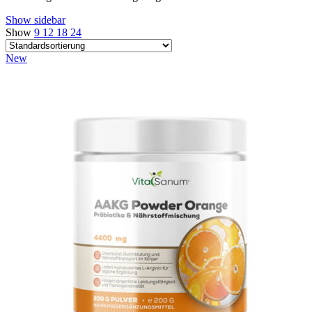
Show sidebar
Show
9
12
18
24
New