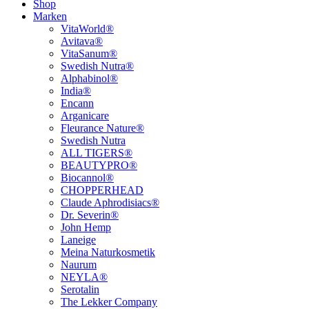
Shop
Marken
VitaWorld®
Avitava®
VitaSanum®
Swedish Nutra®
Alphabinol®
India®
Encann
Arganicare
Fleurance Nature®
Swedish Nutra
ALL TIGERS®
BEAUTYPRO®
Biocannol®
CHOPPERHEAD
Claude Aphrodisiacs®
Dr. Severin®
John Hemp
Laneige
Meina Naturkosmetik
Naurum
NEYLA®
Serotalin
The Lekker Company