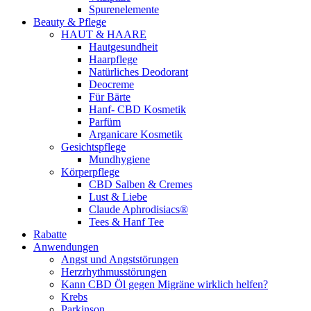
Spurenelemente
Beauty & Pflege
HAUT & HAARE
Hautgesundheit
Haarpflege
Natürliches Deodorant
Deocreme
Für Bärte
Hanf- CBD Kosmetik
Parfüm
Arganicare Kosmetik
Gesichtspflege
Mundhygiene
Körperpflege
CBD Salben & Cremes
Lust & Liebe
Claude Aphrodisiacs®
Tees & Hanf Tee
Rabatte
Anwendungen
Angst und Angststörungen
Herzrhythmusstörungen
Kann CBD Öl gegen Migräne wirklich helfen?
Krebs
Parkinson