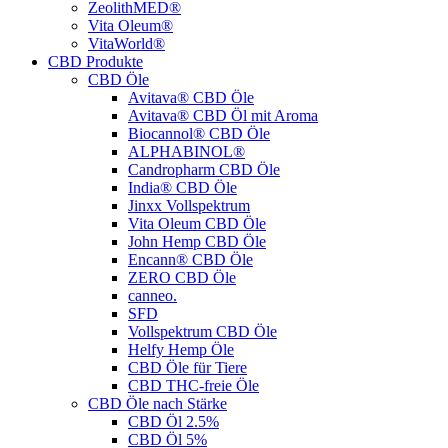
ZeolithMED®
Vita Oleum®
VitaWorld®
CBD Produkte
CBD Öle
Avitava® CBD Öle
Avitava® CBD Öl mit Aroma
Biocannol® CBD Öle
ALPHABINOL®
Candropharm CBD Öle
India® CBD Öle
Jinxx Vollspektrum
Vita Oleum CBD Öle
John Hemp CBD Öle
Encann® CBD Öle
ZERO CBD Öle
canneo.
SFD
Vollspektrum CBD Öle
Helfy Hemp Öle
CBD Öle für Tiere
CBD THC-freie Öle
CBD Öle nach Stärke
CBD Öl 2.5%
CBD Öl 5%