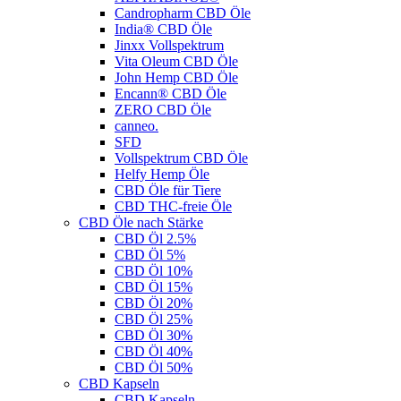
Candropharm CBD Öle
India® CBD Öle
Jinxx Vollspektrum
Vita Oleum CBD Öle
John Hemp CBD Öle
Encann® CBD Öle
ZERO CBD Öle
canneo.
SFD
Vollspektrum CBD Öle
Helfy Hemp Öle
CBD Öle für Tiere
CBD THC-freie Öle
CBD Öle nach Stärke
CBD Öl 2.5%
CBD Öl 5%
CBD Öl 10%
CBD Öl 15%
CBD Öl 20%
CBD Öl 25%
CBD Öl 30%
CBD Öl 40%
CBD Öl 50%
CBD Kapseln
CBD Kapseln