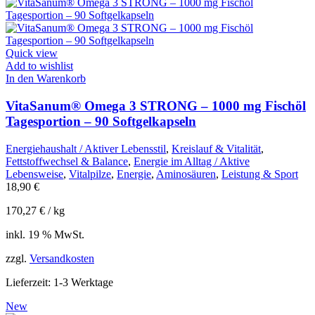
Quick view
Add to wishlist
In den Warenkorb
VitaSanum® Omega 3 STRONG – 1000 mg Fischöl
Tagesportion – 90 Softgelkapseln
Energiehaushalt / Aktiver Lebensstil
,
Kreislauf & Vitalität
,
Fettstoffwechsel & Balance
,
Energie im Alltag / Aktive
Lebensweise
,
Vitalpilze
,
Energie
,
Aminosäuren
,
Leistung & Sport
18,90
€
170,27
€
/
kg
inkl. 19 % MwSt.
zzgl.
Versandkosten
Lieferzeit:
1-3 Werktage
New