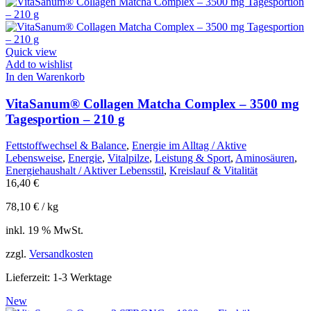
Quick view
Add to wishlist
In den Warenkorb
VitaSanum® Collagen Matcha Complex – 3500 mg
Tagesportion – 210 g
Fettstoffwechsel & Balance
,
Energie im Alltag / Aktive
Lebensweise
,
Energie
,
Vitalpilze
,
Leistung & Sport
,
Aminosäuren
,
Energiehaushalt / Aktiver Lebensstil
,
Kreislauf & Vitalität
16,40
€
78,10
€
/
kg
inkl. 19 % MwSt.
zzgl.
Versandkosten
Lieferzeit:
1-3 Werktage
New