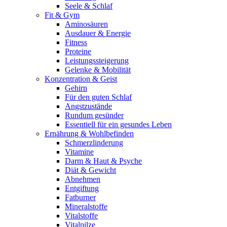
Seele & Schlaf
Fit & Gym
Aminosäuren
Ausdauer & Energie
Fitness
Proteine
Leistungssteigerung
Gelenke & Mobilität
Konzentration & Geist
Gehirn
Für den guten Schlaf
Angstzustände
Rundum gesünder
Essentiell für ein gesundes Leben
Ernährung & Wohlbefinden
Schmerzlinderung
Vitamine
Darm & Haut & Psyche
Diät & Gewicht
Abnehmen
Entgiftung
Fatburner
Mineralstoffe
Vitalstoffe
Vitalpilze