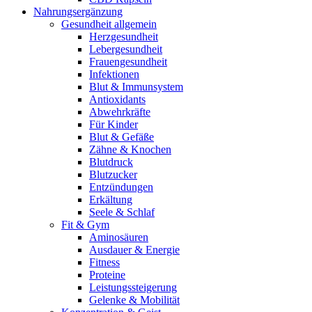
Nahrungsergänzung
Gesundheit allgemein
Herzgesundheit
Lebergesundheit
Frauengesundheit
Infektionen
Blut & Immunsystem
Antioxidants
Abwehrkräfte
Für Kinder
Blut & Gefäße
Zähne & Knochen
Blutdruck
Blutzucker
Entzündungen
Erkältung
Seele & Schlaf
Fit & Gym
Aminosäuren
Ausdauer & Energie
Fitness
Proteine
Leistungssteigerung
Gelenke & Mobilität