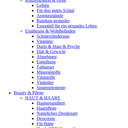
Konzentration & Geist
Gehirn
Für den guten Schlaf
Angstzustände
Rundum gesünder
Essentiell für ein gesundes Leben
Ernährung & Wohlbefinden
Schmerzlinderung
Vitamine
Darm & Haut & Psyche
Diät & Gewicht
Abnehmen
Entgiftung
Fatburner
Mineralstoffe
Vitalstoffe
Vitalpilze
Spurenelemente
Beauty & Pflege
HAUT & HAARE
Hautgesundheit
Haarpflege
Natürliches Deodorant
Deocreme
Für Bärte