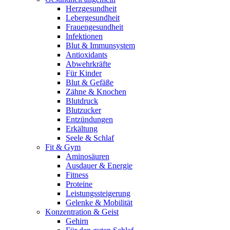
Herzgesundheit
Lebergesundheit
Frauengesundheit
Infektionen
Blut & Immunsystem
Antioxidants
Abwehrkräfte
Für Kinder
Blut & Gefäße
Zähne & Knochen
Blutdruck
Blutzucker
Entzündungen
Erkältung
Seele & Schlaf
Fit & Gym
Aminosäuren
Ausdauer & Energie
Fitness
Proteine
Leistungssteigerung
Gelenke & Mobilität
Konzentration & Geist
Gehirn