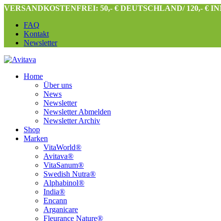
VERSANDKOSTENFREI: 50,- € DEUTSCHLAND/ 120,- € 
FAQ
Kontakt
Newsletter
Home
Über uns
News
Newsletter
Newsletter Abmelden
Newsletter Archiv
Shop
Marken
VitaWorld®
Avitava®
VitaSanum®
Swedish Nutra®
Alphabinol®
India®
Encann
Arganicare
Fleurance Nature®