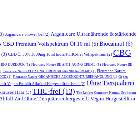
Arganicare Ultranährende & stärkende
3)
Arganicare Shower Gel
(2)
Biocannol
(6)
% CBD Premium Vollspektrum Öl 10 ml
(5)
CBG
(3)
CBD Öl 30% 3000mg 10ml India®THC-frei Vollspektrum
(2)
T BIO-BURDOCK
(1)
Fleurance Nature BB ANTI-AGING CREME
(1)
Fleurance Nature BB
Fleurance Nature
)
Fleurance Nature FLEXONATURE® BIO-ARNIKA-CREME
(1)
DOCK
(1)
Fleurance Nature ORGANISCHE AUGENKONTURBEHANDLUNG
(1)
Gegen
Ohne Tierquälerei
ellt Vegan Enthält Alkohol Hergestellt in Israel
(2)
THC-frei
(13)
krauses Haar
(3)
The Lekker Company Natural Deodorant
bfall Ziel Ohne Tierquälerei hergestellt Vegan Hergestellt in