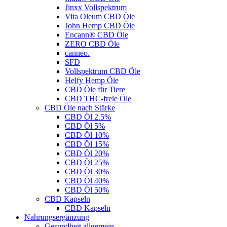
Jinxx Vollspektrum
Vita Oleum CBD Öle
John Hemp CBD Öle
Encann® CBD Öle
ZERO CBD Öle
canneo.
SFD
Vollspektrum CBD Öle
Helfy Hemp Öle
CBD Öle für Tiere
CBD THC-freie Öle
CBD Öle nach Stärke
CBD Öl 2.5%
CBD Öl 5%
CBD Öl 10%
CBD Öl 15%
CBD Öl 20%
CBD Öl 25%
CBD Öl 30%
CBD Öl 40%
CBD Öl 50%
CBD Kapseln
CBD Kapseln
Nahrungsergänzung
Gesundheit allgemein