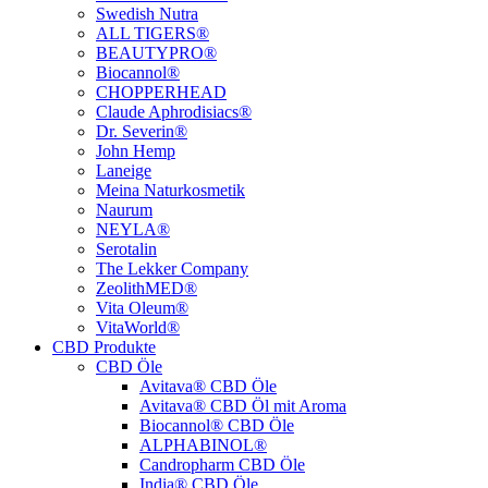
Swedish Nutra
ALL TIGERS®
BEAUTYPRO®
Biocannol®
CHOPPERHEAD
Claude Aphrodisiacs®
Dr. Severin®
John Hemp
Laneige
Meina Naturkosmetik
Naurum
NEYLA®
Serotalin
The Lekker Company
ZeolithMED®
Vita Oleum®
VitaWorld®
CBD Produkte
CBD Öle
Avitava® CBD Öle
Avitava® CBD Öl mit Aroma
Biocannol® CBD Öle
ALPHABINOL®
Candropharm CBD Öle
India® CBD Öle