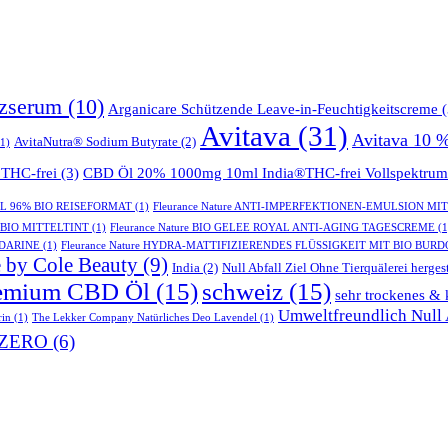
tzserum
(10)
Arganicare Schützende Leave-in-Feuchtigkeitscreme
(
Avitava
(31)
Avitava 10 
AvitaNutra® Sodium Butyrate
(2)
1)
THC-frei
(3)
CBD Öl 20% 1000mg 10ml India®THC-frei Vollspektrum
GEL 96% BIO REISEFORMAT
(1)
Fleurance Nature ANTI-IMPERFEKTIONEN-EMULSION MI
- BIO MITTELTINT
(1)
Fleurance Nature BIO GELEE ROYAL ANTI-AGING TAGESCREME
(1
NDARINE
(1)
Fleurance Nature HYDRA-MATTIFIZIERENDES FLÜSSIGKEIT MIT BIO BUR
 by Cole Beauty
(9)
India
(2)
Null Abfall Ziel Ohne Tierquälerei hergest
emium CBD Öl
(15)
schweiz
(15)
sehr trockenes & 
Umweltfreundlich Null A
rin
(1)
The Lekker Company Natürliches Deo Lavendel
(1)
ZERO
(6)