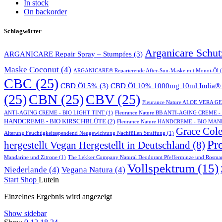
In stock
On backorder
Schlagwörter
Arganicare Schu
ARGANICARE Repair Spray – Stumpfes
(3)
Maske Coconut
(4)
ARGANICARE® Reparierende After-Sun-Maske mit Monoi-Öl
(
CBC
(25)
CBD Öl 5%
(3)
CBD Öl 10% 1000mg 10ml India® 
(25)
CBN
(25)
CBV
(25)
Fleurance Nature ALOE VERA 
ANTI-AGING CREME - BIO LIGHT TINT
(1)
Fleurance Nature BB ANTI-AGING CREME 
HANDCREME - BIO KIRSCHBLÜTE
(2)
Fleurance Nature HANDCREME - BIO MA
Grace Cole
Alterung Feuchtigkeitsspendend Neugewichtung Nachfüllen Straffung
(1)
Pr
hergestellt Vegan Hergestellt in Deutschland
(8)
Mandarine und Zitrone
(1)
The Lekker Company Natural Deodorant Pfefferminze und Rosma
Vollspektrum
(15)
Niederlande
(4)
Vegana Natura
(4)
Start
Shop
Lutein
Einzelnes Ergebnis wird angezeigt
Show sidebar