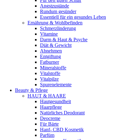
Für den guten Schlaf
Angstzustände
Rundum gesünder
Essentiell für ein gesundes Leben
Ernährung & Wohlbefinden
Schmerzlinderung
Vitamine
Darm & Haut & Psyche
Diät & Gewicht
Abnehmen
Entgiftung
Fatburner
Mineralstoffe
Vitalstoffe
Vitalpilze
Spurenelemente
Beauty & Pflege
HAUT & HAARE
Hautgesundheit
Haarpflege
Natürliches Deodorant
Deocreme
Für Bärte
Hanf- CBD Kosmetik
Parfüm