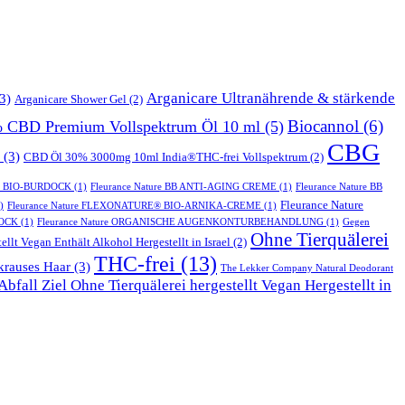
Arganicare Ultranährende & stärkende
3)
Arganicare Shower Gel
(2)
Biocannol
(6)
% CBD Premium Vollspektrum Öl 10 ml
(5)
CBG
(3)
CBD Öl 30% 3000mg 10ml India®THC-frei Vollspektrum
(2)
T BIO-BURDOCK
(1)
Fleurance Nature BB ANTI-AGING CREME
(1)
Fleurance Nature BB
Fleurance Nature
)
Fleurance Nature FLEXONATURE® BIO-ARNIKA-CREME
(1)
DOCK
(1)
Fleurance Nature ORGANISCHE AUGENKONTURBEHANDLUNG
(1)
Gegen
Ohne Tierquälerei
ellt Vegan Enthält Alkohol Hergestellt in Israel
(2)
THC-frei
(13)
krauses Haar
(3)
The Lekker Company Natural Deodorant
bfall Ziel Ohne Tierquälerei hergestellt Vegan Hergestellt in