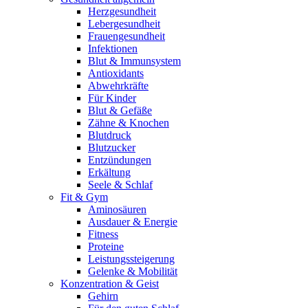
Herzgesundheit
Lebergesundheit
Frauengesundheit
Infektionen
Blut & Immunsystem
Antioxidants
Abwehrkräfte
Für Kinder
Blut & Gefäße
Zähne & Knochen
Blutdruck
Blutzucker
Entzündungen
Erkältung
Seele & Schlaf
Fit & Gym
Aminosäuren
Ausdauer & Energie
Fitness
Proteine
Leistungssteigerung
Gelenke & Mobilität
Konzentration & Geist
Gehirn