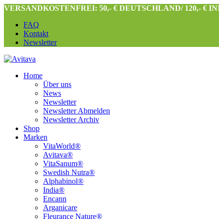
VERSANDKOSTENFREI: 50,- € DEUTSCHLAND/ 120,- € 
FAQ
Kontakt
Newsletter
Home
Über uns
News
Newsletter
Newsletter Abmelden
Newsletter Archiv
Shop
Marken
VitaWorld®
Avitava®
VitaSanum®
Swedish Nutra®
Alphabinol®
India®
Encann
Arganicare
Fleurance Nature®