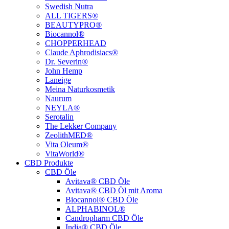
Swedish Nutra
ALL TIGERS®
BEAUTYPRO®
Biocannol®
CHOPPERHEAD
Claude Aphrodisiacs®
Dr. Severin®
John Hemp
Laneige
Meina Naturkosmetik
Naurum
NEYLA®
Serotalin
The Lekker Company
ZeolithMED®
Vita Oleum®
VitaWorld®
CBD Produkte
CBD Öle
Avitava® CBD Öle
Avitava® CBD Öl mit Aroma
Biocannol® CBD Öle
ALPHABINOL®
Candropharm CBD Öle
India® CBD Öle