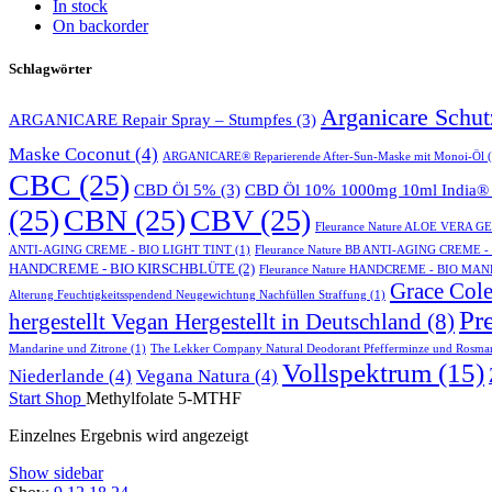
In stock
On backorder
Schlagwörter
Arganicare Schu
ARGANICARE Repair Spray – Stumpfes
(3)
Maske Coconut
(4)
ARGANICARE® Reparierende After-Sun-Maske mit Monoi-Öl
(
CBC
(25)
CBD Öl 5%
(3)
CBD Öl 10% 1000mg 10ml India® 
(25)
CBN
(25)
CBV
(25)
Fleurance Nature ALOE VERA 
ANTI-AGING CREME - BIO LIGHT TINT
(1)
Fleurance Nature BB ANTI-AGING CREME 
HANDCREME - BIO KIRSCHBLÜTE
(2)
Fleurance Nature HANDCREME - BIO MA
Grace Cole
Alterung Feuchtigkeitsspendend Neugewichtung Nachfüllen Straffung
(1)
Pr
hergestellt Vegan Hergestellt in Deutschland
(8)
Mandarine und Zitrone
(1)
The Lekker Company Natural Deodorant Pfefferminze und Rosma
Vollspektrum
(15)
Niederlande
(4)
Vegana Natura
(4)
Start
Shop
Methylfolate 5-MTHF
Einzelnes Ergebnis wird angezeigt
Show sidebar