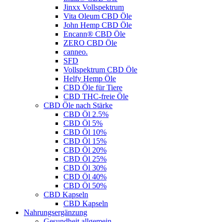
Jinxx Vollspektrum
Vita Oleum CBD Öle
John Hemp CBD Öle
Encann® CBD Öle
ZERO CBD Öle
canneo.
SFD
Vollspektrum CBD Öle
Helfy Hemp Öle
CBD Öle für Tiere
CBD THC-freie Öle
CBD Öle nach Stärke
CBD Öl 2.5%
CBD Öl 5%
CBD Öl 10%
CBD Öl 15%
CBD Öl 20%
CBD Öl 25%
CBD Öl 30%
CBD Öl 40%
CBD Öl 50%
CBD Kapseln
CBD Kapseln
Nahrungsergänzung
Gesundheit allgemein