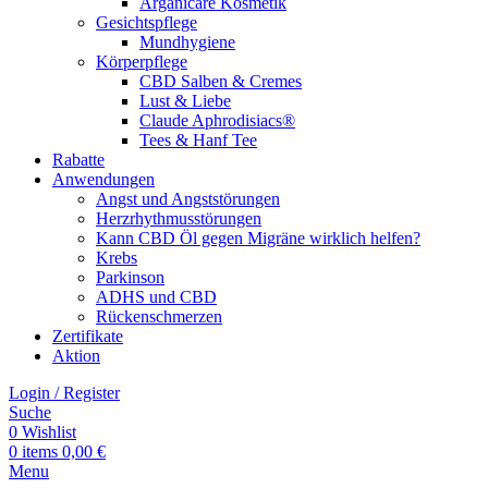
Arganicare Kosmetik
Gesichtspflege
Mundhygiene
Körperpflege
CBD Salben & Cremes
Lust & Liebe
Claude Aphrodisiacs®
Tees & Hanf Tee
Rabatte
Anwendungen
Angst und Angststörungen
Herzrhythmusstörungen
Kann CBD Öl gegen Migräne wirklich helfen?
Krebs
Parkinson
ADHS und CBD
Rückenschmerzen
Zertifikate
Aktion
Login / Register
Suche
0
Wishlist
0
items
0,00
€
Menu