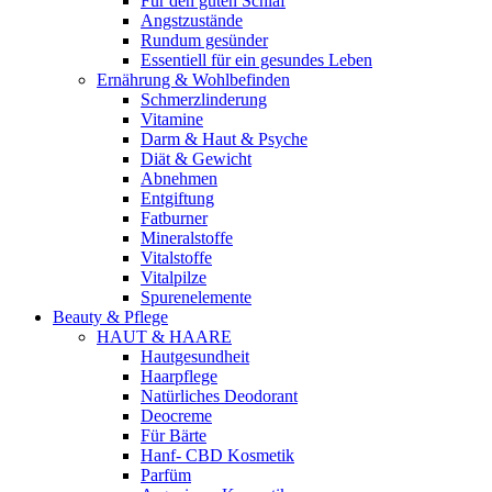
Für den guten Schlaf
Angstzustände
Rundum gesünder
Essentiell für ein gesundes Leben
Ernährung & Wohlbefinden
Schmerzlinderung
Vitamine
Darm & Haut & Psyche
Diät & Gewicht
Abnehmen
Entgiftung
Fatburner
Mineralstoffe
Vitalstoffe
Vitalpilze
Spurenelemente
Beauty & Pflege
HAUT & HAARE
Hautgesundheit
Haarpflege
Natürliches Deodorant
Deocreme
Für Bärte
Hanf- CBD Kosmetik
Parfüm