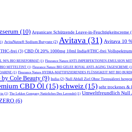
tzserum
(10)
Arganicare Schützende Leave-in-Feuchtigkeitscreme
(
Avitava
(31)
Avitava 10 
AvitaNutra® Sodium Butyrate
(2)
1)
THC-frei
(3)
CBD Öl 20% 1000mg 10ml India®THC-frei Vollspektrum
GEL 96% BIO REISEFORMAT
(1)
Fleurance Nature ANTI-IMPERFEKTIONEN-EMULSION MI
- BIO MITTELTINT
(1)
Fleurance Nature BIO GELEE ROYAL ANTI-AGING TAGESCREME
(1
NDARINE
(1)
Fleurance Nature HYDRA-MATTIFIZIERENDES FLÜSSIGKEIT MIT BIO BUR
 by Cole Beauty
(9)
India
(2)
Null Abfall Ziel Ohne Tierquälerei hergest
emium CBD Öl
(15)
schweiz
(15)
sehr trockenes & 
Umweltfreundlich Null A
rin
(1)
The Lekker Company Natürliches Deo Lavendel
(1)
ZERO
(6)