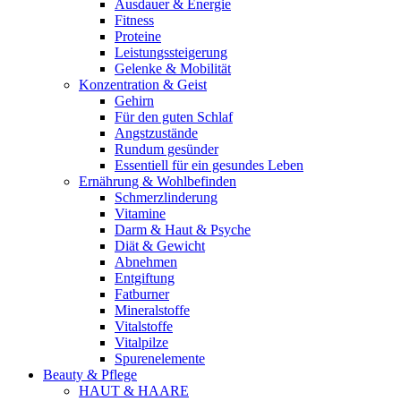
Ausdauer & Energie
Fitness
Proteine
Leistungssteigerung
Gelenke & Mobilität
Konzentration & Geist
Gehirn
Für den guten Schlaf
Angstzustände
Rundum gesünder
Essentiell für ein gesundes Leben
Ernährung & Wohlbefinden
Schmerzlinderung
Vitamine
Darm & Haut & Psyche
Diät & Gewicht
Abnehmen
Entgiftung
Fatburner
Mineralstoffe
Vitalstoffe
Vitalpilze
Spurenelemente
Beauty & Pflege
HAUT & HAARE