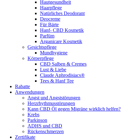
Hautgesundheit
Haarpflege
Natürliches Deodorant
Deocreme
Für Bärte
Hanf- CBD Kosmetik
Parfüm
Arganicare Kosmetik
Gesichtspflege
Mundhygiene
Körperpflege
CBD Salben & Cremes
Lust & Liebe
Claude Aphrodisiacs®
Tees & Hanf Tee
Rabatte
Anwendungen
Angst und Angststörungen
Herzrhythmusstörungen
Kann CBD Öl gegen Migräne wirklich helfen?
Krebs
Parkinson
ADHS und CBD
Rückenschmerzen
Zertifikate