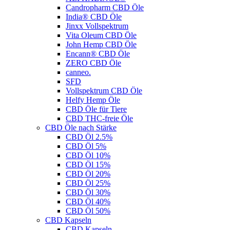
Candropharm CBD Öle
India® CBD Öle
Jinxx Vollspektrum
Vita Oleum CBD Öle
John Hemp CBD Öle
Encann® CBD Öle
ZERO CBD Öle
canneo.
SFD
Vollspektrum CBD Öle
Helfy Hemp Öle
CBD Öle für Tiere
CBD THC-freie Öle
CBD Öle nach Stärke
CBD Öl 2.5%
CBD Öl 5%
CBD Öl 10%
CBD Öl 15%
CBD Öl 20%
CBD Öl 25%
CBD Öl 30%
CBD Öl 40%
CBD Öl 50%
CBD Kapseln
CBD Kapseln