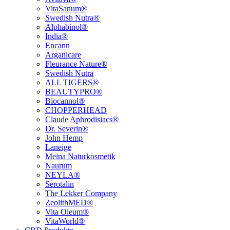
VitaSanum®
Swedish Nutra®
Alphabinol®
India®
Encann
Arganicare
Fleurance Nature®
Swedish Nutra
ALL TIGERS®
BEAUTYPRO®
Biocannol®
CHOPPERHEAD
Claude Aphrodisiacs®
Dr. Severin®
John Hemp
Laneige
Meina Naturkosmetik
Naurum
NEYLA®
Serotalin
The Lekker Company
ZeolithMED®
Vita Oleum®
VitaWorld®