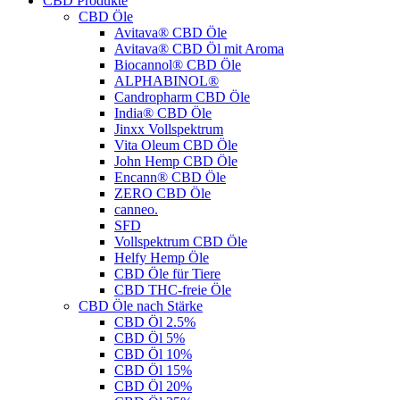
CBD Produkte
CBD Öle
Avitava® CBD Öle
Avitava® CBD Öl mit Aroma
Biocannol® CBD Öle
ALPHABINOL®
Candropharm CBD Öle
India® CBD Öle
Jinxx Vollspektrum
Vita Oleum CBD Öle
John Hemp CBD Öle
Encann® CBD Öle
ZERO CBD Öle
canneo.
SFD
Vollspektrum CBD Öle
Helfy Hemp Öle
CBD Öle für Tiere
CBD THC-freie Öle
CBD Öle nach Stärke
CBD Öl 2.5%
CBD Öl 5%
CBD Öl 10%
CBD Öl 15%
CBD Öl 20%