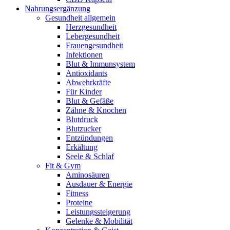
Nahrungsergänzung
Gesundheit allgemein
Herzgesundheit
Lebergesundheit
Frauengesundheit
Infektionen
Blut & Immunsystem
Antioxidants
Abwehrkräfte
Für Kinder
Blut & Gefäße
Zähne & Knochen
Blutdruck
Blutzucker
Entzündungen
Erkältung
Seele & Schlaf
Fit & Gym
Aminosäuren
Ausdauer & Energie
Fitness
Proteine
Leistungssteigerung
Gelenke & Mobilität