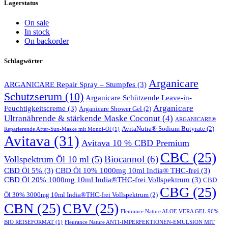
Lagerstatus
On sale
In stock
On backorder
Schlagwörter
Arganicare
ARGANICARE Repair Spray – Stumpfes
(3)
Schutzserum
(10)
Arganicare Schützende Leave-in-
Arganicare
Feuchtigkeitscreme
(3)
Arganicare Shower Gel
(2)
Ultranährende & stärkende Maske Coconut
(4)
ARGANICARE®
AvitaNutra® Sodium Butyrate
(2)
Reparierende After-Sun-Maske mit Monoi-Öl
(1)
Avitava
(31)
Avitava 10 % CBD Premium
CBC
(25)
Biocannol
(6)
Vollspektrum Öl 10 ml
(5)
CBD Öl 5%
(3)
CBD Öl 10% 1000mg 10ml India® THC-frei
(3)
CBD Öl 20% 1000mg 10ml India®THC-frei Vollspektrum
(3)
CBD
CBG
(25)
Öl 30% 3000mg 10ml India®THC-frei Vollspektrum
(2)
CBN
(25)
CBV
(25)
Fleurance Nature ALOE VERA GEL 96%
BIO REISEFORMAT
(1)
Fleurance Nature ANTI-IMPERFEKTIONEN-EMULSION MIT