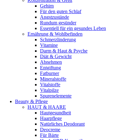
Konzentration & Geist
Gehirn
Für den guten Schlaf
Angstzustände
Rundum gesünder
Essentiell für ein gesundes Leben
Ernährung & Wohlbefinden
Schmerzlinderung
Vitamine
Darm & Haut & Psyche
Diät & Gewicht
Abnehmen
Entgiftung
Fatburner
Mineralstoffe
Vitalstoffe
Vitalpilze
Spurenelemente
Beauty & Pflege
HAUT & HAARE
Hautgesundheit
Haarpflege
Natürliches Deodorant
Deocreme
Für Bärte