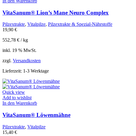
In den Warenkorb
VitaSanum® Lion’s Mane Neuro Complex
Pilzextrakte
,
Vitalpilze
,
Pilzextrakte & Spezial-Nährstoffe
19,90
€
552,78
€
/
kg
inkl. 19 % MwSt.
zzgl.
Versandkosten
Lieferzeit:
1-3 Werktage
Quick view
Add to wishlist
In den Warenkorb
VitaSanum® Löwenmähne
Pilzextrakte
,
Vitalpilze
15,40
€