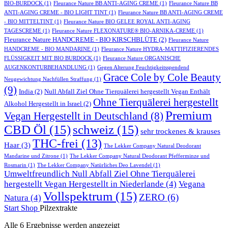
BIO-BURDOCK
(1)
Fleurance Nature BB ANTI-AGING CREME
(1)
Fleurance Nature BB
ANTI-AGING CREME - BIO LIGHT TINT
(1)
Fleurance Nature BB ANTI-AGING CREME
- BIO MITTELTINT
(1)
Fleurance Nature BIO GELEE ROYAL ANTI-AGING
TAGESCREME
(1)
Fleurance Nature FLEXONATURE® BIO-ARNIKA-CREME
(1)
Fleurance Nature HANDCREME - BIO KIRSCHBLÜTE
(2)
Fleurance Nature
HANDCREME - BIO MANDARINE
(1)
Fleurance Nature HYDRA-MATTIFIZIERENDES
FLÜSSIGKEIT MIT BIO BURDOCK
(1)
Fleurance Nature ORGANISCHE
AUGENKONTURBEHANDLUNG
(1)
Gegen Alterung Feuchtigkeitsspendend
Grace Cole by Cole Beauty
Neugewichtung Nachfüllen Straffung
(1)
(9)
India
(2)
Null Abfall Ziel Ohne Tierquälerei hergestellt Vegan Enthält
Ohne Tierquälerei hergestellt
Alkohol Hergestellt in Israel
(2)
Premium
Vegan Hergestellt in Deutschland
(8)
CBD Öl
(15)
schweiz
(15)
sehr trockenes & krauses
THC-frei
(13)
Haar
(3)
The Lekker Company Natural Deodorant
Mandarine und Zitrone
(1)
The Lekker Company Natural Deodorant Pfefferminze und
Rosmarin
(1)
The Lekker Company Natürliches Deo Lavendel
(1)
Umweltfreundlich Null Abfall Ziel Ohne Tierquälerei
hergestellt Vegan Hergestellt in Niederlande
(4)
Vegana
Vollspektrum
(15)
ZERO
(6)
Natura
(4)
Start
Shop
Pilzextrakte
Alle 6 Ergebnisse werden angezeigt