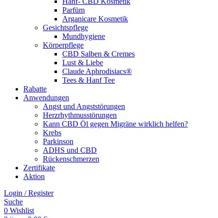
Hanf- CBD Kosmetik
Parfüm
Arganicare Kosmetik
Gesichtspflege
Mundhygiene
Körperpflege
CBD Salben & Cremes
Lust & Liebe
Claude Aphrodisiacs®
Tees & Hanf Tee
Rabatte
Anwendungen
Angst und Angststörungen
Herzrhythmusstörungen
Kann CBD Öl gegen Migräne wirklich helfen?
Krebs
Parkinson
ADHS und CBD
Rückenschmerzen
Zertifikate
Aktion
Login / Register
Suche
0
Wishlist