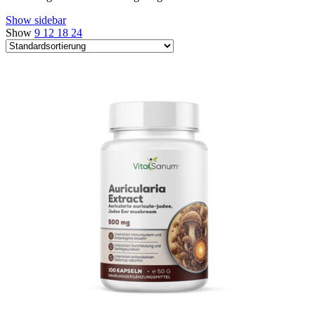
Show sidebar
Show
9
12
18
24