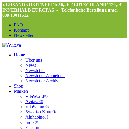
VERSANDKOSTENFREI: 50,- € DEUTSCHLAND/ 120,- €
INNERHALB EUROPAS -
Telefonische Bestellung unter:
089 13011612
FAQ
Kontakt
Newsletter
Home
Über uns
News
Newsletter
Newsletter Abmelden
Newsletter Archiv
Shop
Marken
VitaWorld®
Avitava®
VitaSanum®
Swedish Nutra®
Alphabinol®
India®
Encann