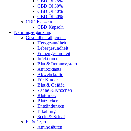
CBD Öl 25%
CBD Öl 30%
CBD Öl 40%
CBD Öl 50%
CBD Kapseln
CBD Kapseln
Nahrungsergänzung
Gesundheit allgemein
Herzgesundheit
Lebergesundheit
Frauengesundheit
Infektionen
Blut & Immunsystem
Antioxidants
Abwehrkräfte
Für Kinder
Blut & Gefäße
Zähne & Knochen
Blutdruck
Blutzucker
Entzündungen
Erkältung
Seele & Schlaf
Fit & Gym
Aminosäuren