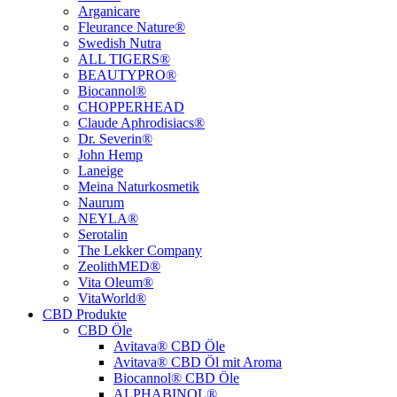
Arganicare
Fleurance Nature®
Swedish Nutra
ALL TIGERS®
BEAUTYPRO®
Biocannol®
CHOPPERHEAD
Claude Aphrodisiacs®
Dr. Severin®
John Hemp
Laneige
Meina Naturkosmetik
Naurum
NEYLA®
Serotalin
The Lekker Company
ZeolithMED®
Vita Oleum®
VitaWorld®
CBD Produkte
CBD Öle
Avitava® CBD Öle
Avitava® CBD Öl mit Aroma
Biocannol® CBD Öle
ALPHABINOL®