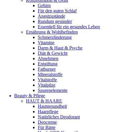
Konzentration & Geist
Gehirn
Für den guten Schlaf
Angstzustände
Rundum gesünder
Essentiell für ein gesundes Leben
Ernährung & Wohlbefinden
Schmerzlinderung
Vitamine
Darm & Haut & Psyche
Diät & Gewicht
Abnehmen
Entgiftung
Fatburner
Mineralstoffe
Vitalstoffe
Vitalpilze
Spurenelemente
Beauty & Pflege
HAUT & HAARE
Hautgesundheit
Haarpflege
Natürliches Deodorant
Deocreme
Für Bärte