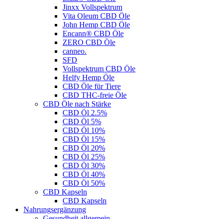
Jinxx Vollspektrum
Vita Oleum CBD Öle
John Hemp CBD Öle
Encann® CBD Öle
ZERO CBD Öle
canneo.
SFD
Vollspektrum CBD Öle
Helfy Hemp Öle
CBD Öle für Tiere
CBD THC-freie Öle
CBD Öle nach Stärke
CBD Öl 2.5%
CBD Öl 5%
CBD Öl 10%
CBD Öl 15%
CBD Öl 20%
CBD Öl 25%
CBD Öl 30%
CBD Öl 40%
CBD Öl 50%
CBD Kapseln
CBD Kapseln
Nahrungsergänzung
Gesundheit allgemein