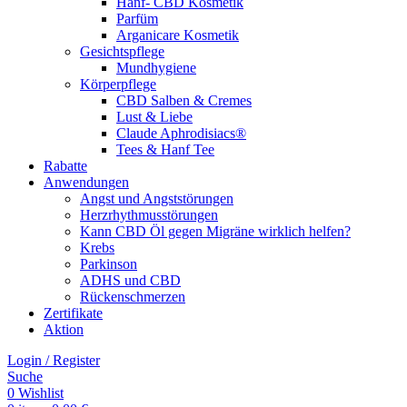
Hanf- CBD Kosmetik
Parfüm
Arganicare Kosmetik
Gesichtspflege
Mundhygiene
Körperpflege
CBD Salben & Cremes
Lust & Liebe
Claude Aphrodisiacs®
Tees & Hanf Tee
Rabatte
Anwendungen
Angst und Angststörungen
Herzrhythmusstörungen
Kann CBD Öl gegen Migräne wirklich helfen?
Krebs
Parkinson
ADHS und CBD
Rückenschmerzen
Zertifikate
Aktion
Login / Register
Suche
0
Wishlist