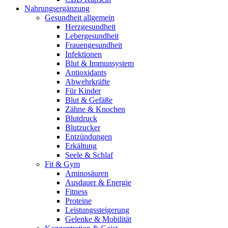
Nahrungsergänzung
Gesundheit allgemein
Herzgesundheit
Lebergesundheit
Frauengesundheit
Infektionen
Blut & Immunsystem
Antioxidants
Abwehrkräfte
Für Kinder
Blut & Gefäße
Zähne & Knochen
Blutdruck
Blutzucker
Entzündungen
Erkältung
Seele & Schlaf
Fit & Gym
Aminosäuren
Ausdauer & Energie
Fitness
Proteine
Leistungssteigerung
Gelenke & Mobilität