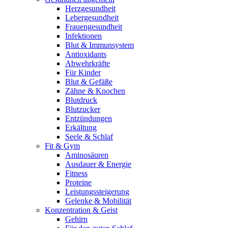
Herzgesundheit
Lebergesundheit
Frauengesundheit
Infektionen
Blut & Immunsystem
Antioxidants
Abwehrkräfte
Für Kinder
Blut & Gefäße
Zähne & Knochen
Blutdruck
Blutzucker
Entzündungen
Erkältung
Seele & Schlaf
Fit & Gym
Aminosäuren
Ausdauer & Energie
Fitness
Proteine
Leistungssteigerung
Gelenke & Mobilität
Konzentration & Geist
Gehirn