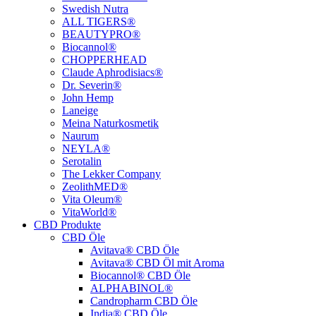
Swedish Nutra
ALL TIGERS®
BEAUTYPRO®
Biocannol®
CHOPPERHEAD
Claude Aphrodisiacs®
Dr. Severin®
John Hemp
Laneige
Meina Naturkosmetik
Naurum
NEYLA®
Serotalin
The Lekker Company
ZeolithMED®
Vita Oleum®
VitaWorld®
CBD Produkte
CBD Öle
Avitava® CBD Öle
Avitava® CBD Öl mit Aroma
Biocannol® CBD Öle
ALPHABINOL®
Candropharm CBD Öle
India® CBD Öle