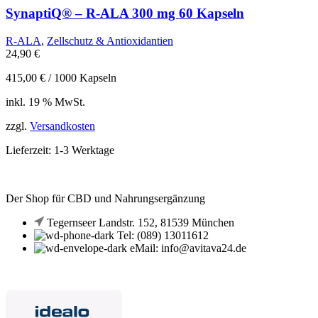
SynaptiQ® – R-ALA 300 mg 60 Kapseln
R-ALA
,
Zellschutz & Antioxidantien
24,90
€
415,00
€
/
1000
Kapseln
inkl. 19 % MwSt.
zzgl.
Versandkosten
Lieferzeit:
1-3 Werktage
Der Shop für CBD und Nahrungsergänzung
Tegernseer Landstr. 152, 81539 München
Tel: (089) 13011612
eMail: info@avitava24.de