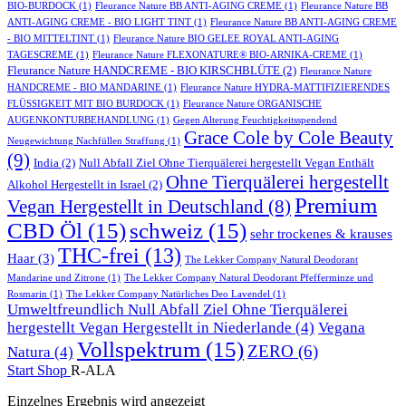
BIO-BURDOCK
(1)
Fleurance Nature BB ANTI-AGING CREME
(1)
Fleurance Nature BB
ANTI-AGING CREME - BIO LIGHT TINT
(1)
Fleurance Nature BB ANTI-AGING CREME
- BIO MITTELTINT
(1)
Fleurance Nature BIO GELEE ROYAL ANTI-AGING
TAGESCREME
(1)
Fleurance Nature FLEXONATURE® BIO-ARNIKA-CREME
(1)
Fleurance Nature HANDCREME - BIO KIRSCHBLÜTE
(2)
Fleurance Nature
HANDCREME - BIO MANDARINE
(1)
Fleurance Nature HYDRA-MATTIFIZIERENDES
FLÜSSIGKEIT MIT BIO BURDOCK
(1)
Fleurance Nature ORGANISCHE
AUGENKONTURBEHANDLUNG
(1)
Gegen Alterung Feuchtigkeitsspendend
Grace Cole by Cole Beauty
Neugewichtung Nachfüllen Straffung
(1)
(9)
India
(2)
Null Abfall Ziel Ohne Tierquälerei hergestellt Vegan Enthält
Ohne Tierquälerei hergestellt
Alkohol Hergestellt in Israel
(2)
Premium
Vegan Hergestellt in Deutschland
(8)
CBD Öl
(15)
schweiz
(15)
sehr trockenes & krauses
THC-frei
(13)
Haar
(3)
The Lekker Company Natural Deodorant
Mandarine und Zitrone
(1)
The Lekker Company Natural Deodorant Pfefferminze und
Rosmarin
(1)
The Lekker Company Natürliches Deo Lavendel
(1)
Umweltfreundlich Null Abfall Ziel Ohne Tierquälerei
hergestellt Vegan Hergestellt in Niederlande
(4)
Vegana
Vollspektrum
(15)
ZERO
(6)
Natura
(4)
Start
Shop
R-ALA
Einzelnes Ergebnis wird angezeigt