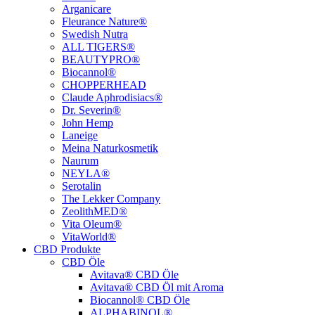
Arganicare
Fleurance Nature®
Swedish Nutra
ALL TIGERS®
BEAUTYPRO®
Biocannol®
CHOPPERHEAD
Claude Aphrodisiacs®
Dr. Severin®
John Hemp
Laneige
Meina Naturkosmetik
Naurum
NEYLA®
Serotalin
The Lekker Company
ZeolithMED®
Vita Oleum®
VitaWorld®
CBD Produkte
CBD Öle
Avitava® CBD Öle
Avitava® CBD Öl mit Aroma
Biocannol® CBD Öle
ALPHABINOL®