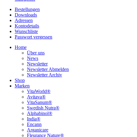
Bestellungen
Downloads
Adressen
Kontodetails
Wunschliste
Passwort vergessen
Home
Über uns
News
Newsletter
Newsletter Abmelden
Newsletter Archiv
Shop
Marken
VitaWorld®
Avitava®
VitaSanum®
Swedish Nutra®
Alphabinol®
India®
Encann
Arganicare
Fleurance Nature®