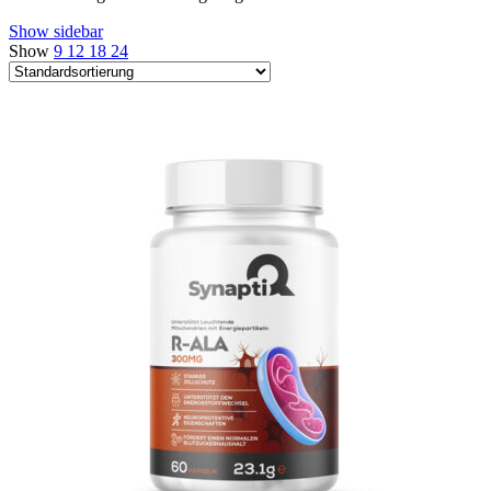
Show sidebar
Show
9
12
18
24