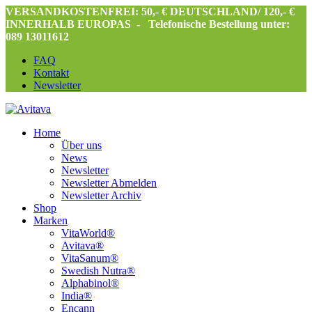
VERSANDKOSTENFREI: 50,- € DEUTSCHLAND/ 120,- €
INNERHALB EUROPAS -
Telefonische Bestellung unter:
089 13011612
FAQ
Kontakt
Newsletter
Home
Über uns
News
Newsletter
Newsletter Abmelden
Newsletter Archiv
Shop
Marken
VitaWorld®
Avitava®
VitaSanum®
Swedish Nutra®
Alphabinol®
India®
Encann