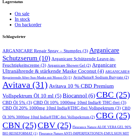
Lagerstatus
On sale
In stock
On backorder
Schlagwörter
Arganicare
ARGANICARE Repair Spray – Stumpfes
(3)
Schutzserum
(10)
Arganicare Schützende Leave-in-
Arganicare
Feuchtigkeitscreme
(3)
Arganicare Shower Gel
(2)
Ultranährende & stärkende Maske Coconut
(4)
ARGANICARE®
AvitaNutra® Sodium Butyrate
(2)
Reparierende After-Sun-Maske mit Monoi-Öl
(1)
Avitava
(31)
Avitava 10 % CBD Premium
CBC
(25)
Biocannol
(6)
Vollspektrum Öl 10 ml
(5)
CBD Öl 5%
(3)
CBD Öl 10% 1000mg 10ml India® THC-frei
(3)
CBD Öl 20% 1000mg 10ml India®THC-frei Vollspektrum
(3)
CBD
CBG
(25)
Öl 30% 3000mg 10ml India®THC-frei Vollspektrum
(2)
CBN
(25)
CBV
(25)
Fleurance Nature ALOE VERA GEL 96%
BIO REISEFORMAT
(1)
Fleurance Nature ANTI-IMPERFEKTIONEN-EMULSION MIT