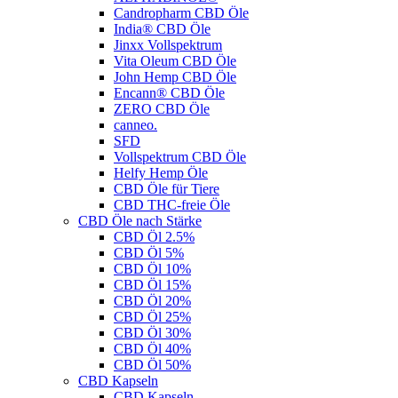
Candropharm CBD Öle
India® CBD Öle
Jinxx Vollspektrum
Vita Oleum CBD Öle
John Hemp CBD Öle
Encann® CBD Öle
ZERO CBD Öle
canneo.
SFD
Vollspektrum CBD Öle
Helfy Hemp Öle
CBD Öle für Tiere
CBD THC-freie Öle
CBD Öle nach Stärke
CBD Öl 2.5%
CBD Öl 5%
CBD Öl 10%
CBD Öl 15%
CBD Öl 20%
CBD Öl 25%
CBD Öl 30%
CBD Öl 40%
CBD Öl 50%
CBD Kapseln
CBD Kapseln