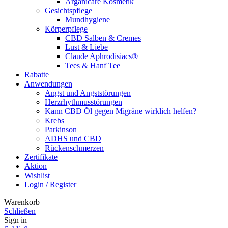
Arganicare Kosmetik
Gesichtspflege
Mundhygiene
Körperpflege
CBD Salben & Cremes
Lust & Liebe
Claude Aphrodisiacs®
Tees & Hanf Tee
Rabatte
Anwendungen
Angst und Angststörungen
Herzrhythmusstörungen
Kann CBD Öl gegen Migräne wirklich helfen?
Krebs
Parkinson
ADHS und CBD
Rückenschmerzen
Zertifikate
Aktion
Wishlist
Login / Register
Warenkorb
Schließen
Sign in