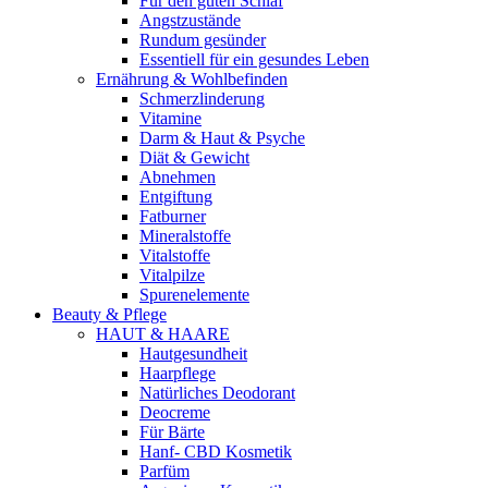
Für den guten Schlaf
Angstzustände
Rundum gesünder
Essentiell für ein gesundes Leben
Ernährung & Wohlbefinden
Schmerzlinderung
Vitamine
Darm & Haut & Psyche
Diät & Gewicht
Abnehmen
Entgiftung
Fatburner
Mineralstoffe
Vitalstoffe
Vitalpilze
Spurenelemente
Beauty & Pflege
HAUT & HAARE
Hautgesundheit
Haarpflege
Natürliches Deodorant
Deocreme
Für Bärte
Hanf- CBD Kosmetik
Parfüm