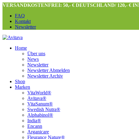
VERSANDKOSTENFREI: 50,- € DEUTSCHLAND/ 120,- € 
FAQ
Kontakt
Newsletter
Home
Über uns
News
Newsletter
Newsletter Abmelden
Newsletter Archiv
Shop
Marken
VitaWorld®
Avitava®
VitaSanum®
Swedish Nutra®
Alphabinol®
India®
Encann
Arganicare
Fleurance Nature®