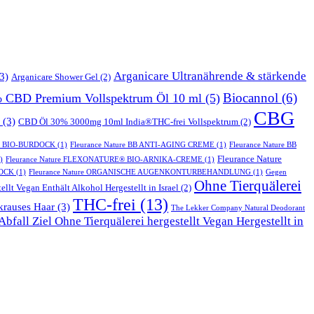
Arganicare Ultranährende & stärkende
3)
Arganicare Shower Gel
(2)
Biocannol
(6)
% CBD Premium Vollspektrum Öl 10 ml
(5)
CBG
(3)
CBD Öl 30% 3000mg 10ml India®THC-frei Vollspektrum
(2)
T BIO-BURDOCK
(1)
Fleurance Nature BB ANTI-AGING CREME
(1)
Fleurance Nature BB
Fleurance Nature
)
Fleurance Nature FLEXONATURE® BIO-ARNIKA-CREME
(1)
DOCK
(1)
Fleurance Nature ORGANISCHE AUGENKONTURBEHANDLUNG
(1)
Gegen
Ohne Tierquälerei
ellt Vegan Enthält Alkohol Hergestellt in Israel
(2)
THC-frei
(13)
krauses Haar
(3)
The Lekker Company Natural Deodorant
bfall Ziel Ohne Tierquälerei hergestellt Vegan Hergestellt in