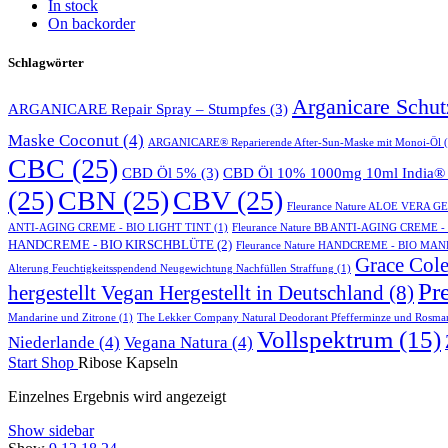
In stock
On backorder
Schlagwörter
Arganicare Schu
ARGANICARE Repair Spray – Stumpfes
(3)
Maske Coconut
(4)
ARGANICARE® Reparierende After-Sun-Maske mit Monoi-Öl
(
CBC
(25)
CBD Öl 5%
(3)
CBD Öl 10% 1000mg 10ml India® 
(25)
CBN
(25)
CBV
(25)
Fleurance Nature ALOE VERA 
ANTI-AGING CREME - BIO LIGHT TINT
(1)
Fleurance Nature BB ANTI-AGING CREME 
HANDCREME - BIO KIRSCHBLÜTE
(2)
Fleurance Nature HANDCREME - BIO MA
Grace Cole
Alterung Feuchtigkeitsspendend Neugewichtung Nachfüllen Straffung
(1)
Pr
hergestellt Vegan Hergestellt in Deutschland
(8)
Mandarine und Zitrone
(1)
The Lekker Company Natural Deodorant Pfefferminze und Rosma
Vollspektrum
(15)
Niederlande
(4)
Vegana Natura
(4)
Start
Shop
Ribose Kapseln
Einzelnes Ergebnis wird angezeigt
Show sidebar