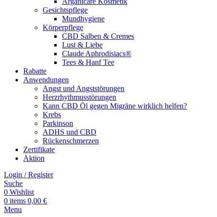
Arganicare Kosmetik
Gesichtspflege
Mundhygiene
Körperpflege
CBD Salben & Cremes
Lust & Liebe
Claude Aphrodisiacs®
Tees & Hanf Tee
Rabatte
Anwendungen
Angst und Angststörungen
Herzrhythmusstörungen
Kann CBD Öl gegen Migräne wirklich helfen?
Krebs
Parkinson
ADHS und CBD
Rückenschmerzen
Zertifikate
Aktion
Login / Register
Suche
0
Wishlist
0
items
0,00
€
Menu