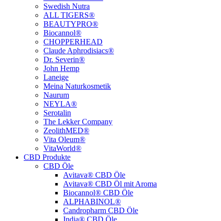
Swedish Nutra
ALL TIGERS®
BEAUTYPRO®
Biocannol®
CHOPPERHEAD
Claude Aphrodisiacs®
Dr. Severin®
John Hemp
Laneige
Meina Naturkosmetik
Naurum
NEYLA®
Serotalin
The Lekker Company
ZeolithMED®
Vita Oleum®
VitaWorld®
CBD Produkte
CBD Öle
Avitava® CBD Öle
Avitava® CBD Öl mit Aroma
Biocannol® CBD Öle
ALPHABINOL®
Candropharm CBD Öle
India® CBD Öle