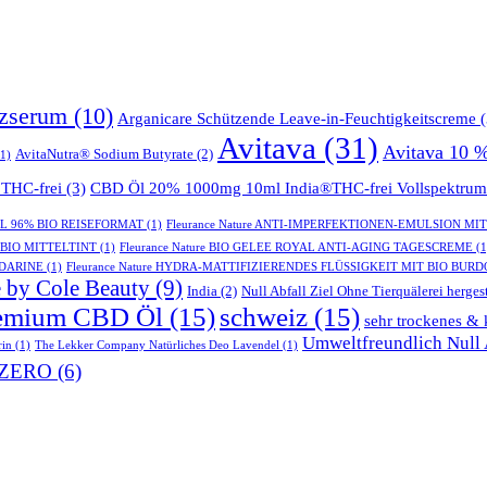
tzserum
(10)
Arganicare Schützende Leave-in-Feuchtigkeitscreme
(
Avitava
(31)
Avitava 10 
AvitaNutra® Sodium Butyrate
(2)
1)
THC-frei
(3)
CBD Öl 20% 1000mg 10ml India®THC-frei Vollspektrum
GEL 96% BIO REISEFORMAT
(1)
Fleurance Nature ANTI-IMPERFEKTIONEN-EMULSION MI
- BIO MITTELTINT
(1)
Fleurance Nature BIO GELEE ROYAL ANTI-AGING TAGESCREME
(1
NDARINE
(1)
Fleurance Nature HYDRA-MATTIFIZIERENDES FLÜSSIGKEIT MIT BIO BUR
 by Cole Beauty
(9)
India
(2)
Null Abfall Ziel Ohne Tierquälerei hergest
emium CBD Öl
(15)
schweiz
(15)
sehr trockenes & 
Umweltfreundlich Null A
rin
(1)
The Lekker Company Natürliches Deo Lavendel
(1)
ZERO
(6)