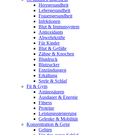
Herzgesundheit
Lebergesundheit
Frauengesundheit
Infektionen
Blut & Immunsystem
Antioxidants
Abwehrkräfte
Für Kinder
Blut & Gefäße
Zähne & Knochen
Blutdruck
Blutzucker
Entzündungen
Erkältung
Seele & Schlaf
Fit & Gym
Aminosäuren
Ausdauer & Energie
Fitness
Proteine
Leistungssteigerung
Gelenke & Mobilität
Konzentration & Geist
Gehirn