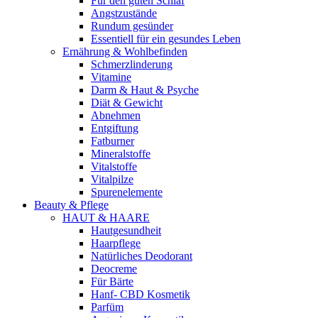
Für den guten Schlaf
Angstzustände
Rundum gesünder
Essentiell für ein gesundes Leben
Ernährung & Wohlbefinden
Schmerzlinderung
Vitamine
Darm & Haut & Psyche
Diät & Gewicht
Abnehmen
Entgiftung
Fatburner
Mineralstoffe
Vitalstoffe
Vitalpilze
Spurenelemente
Beauty & Pflege
HAUT & HAARE
Hautgesundheit
Haarpflege
Natürliches Deodorant
Deocreme
Für Bärte
Hanf- CBD Kosmetik
Parfüm