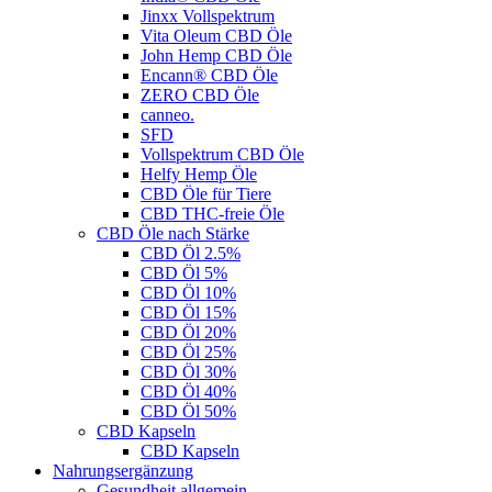
Jinxx Vollspektrum
Vita Oleum CBD Öle
John Hemp CBD Öle
Encann® CBD Öle
ZERO CBD Öle
canneo.
SFD
Vollspektrum CBD Öle
Helfy Hemp Öle
CBD Öle für Tiere
CBD THC-freie Öle
CBD Öle nach Stärke
CBD Öl 2.5%
CBD Öl 5%
CBD Öl 10%
CBD Öl 15%
CBD Öl 20%
CBD Öl 25%
CBD Öl 30%
CBD Öl 40%
CBD Öl 50%
CBD Kapseln
CBD Kapseln
Nahrungsergänzung
Gesundheit allgemein