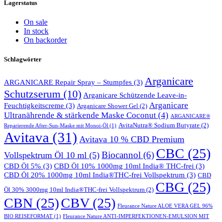
Lagerstatus
On sale
In stock
On backorder
Schlagwörter
Arganicare
ARGANICARE Repair Spray – Stumpfes
(3)
Schutzserum
(10)
Arganicare Schützende Leave-in-
Arganicare
Feuchtigkeitscreme
(3)
Arganicare Shower Gel
(2)
Ultranährende & stärkende Maske Coconut
(4)
ARGANICARE®
AvitaNutra® Sodium Butyrate
(2)
Reparierende After-Sun-Maske mit Monoi-Öl
(1)
Avitava
(31)
Avitava 10 % CBD Premium
CBC
(25)
Biocannol
(6)
Vollspektrum Öl 10 ml
(5)
CBD Öl 5%
(3)
CBD Öl 10% 1000mg 10ml India® THC-frei
(3)
CBD Öl 20% 1000mg 10ml India®THC-frei Vollspektrum
(3)
CBD
CBG
(25)
Öl 30% 3000mg 10ml India®THC-frei Vollspektrum
(2)
CBN
(25)
CBV
(25)
Fleurance Nature ALOE VERA GEL 96%
BIO REISEFORMAT
(1)
Fleurance Nature ANTI-IMPERFEKTIONEN-EMULSION MIT