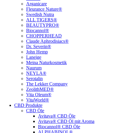
Arganicare
Fleurance Nature®
Swedish Nutra
ALL TIGERS®
BEAUTYPRO®
Biocannol®
CHOPPERHEAD
Claude Aphrodisiacs®
Dr. Severin®
John Hemp
Laneige
Meina Naturkosmetik
Naurum
NEYLA®
Serotalin
The Lekker Company
ZeolithMED®
Vita Oleum®
VitaWorld®
CBD Produkte
CBD Öle
Avitava® CBD Öle
Avitava® CBD Öl mit Aroma
Biocannol® CBD Öle
ALPHABINOL®