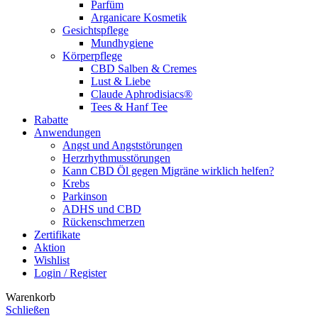
Parfüm
Arganicare Kosmetik
Gesichtspflege
Mundhygiene
Körperpflege
CBD Salben & Cremes
Lust & Liebe
Claude Aphrodisiacs®
Tees & Hanf Tee
Rabatte
Anwendungen
Angst und Angststörungen
Herzrhythmusstörungen
Kann CBD Öl gegen Migräne wirklich helfen?
Krebs
Parkinson
ADHS und CBD
Rückenschmerzen
Zertifikate
Aktion
Wishlist
Login / Register
Warenkorb
Schließen