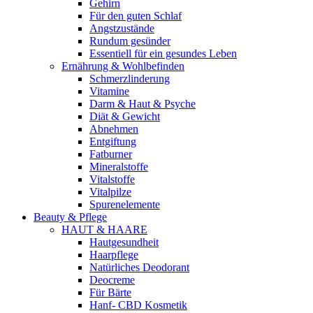
Gehirn
Für den guten Schlaf
Angstzustände
Rundum gesünder
Essentiell für ein gesundes Leben
Ernährung & Wohlbefinden
Schmerzlinderung
Vitamine
Darm & Haut & Psyche
Diät & Gewicht
Abnehmen
Entgiftung
Fatburner
Mineralstoffe
Vitalstoffe
Vitalpilze
Spurenelemente
Beauty & Pflege
HAUT & HAARE
Hautgesundheit
Haarpflege
Natürliches Deodorant
Deocreme
Für Bärte
Hanf- CBD Kosmetik