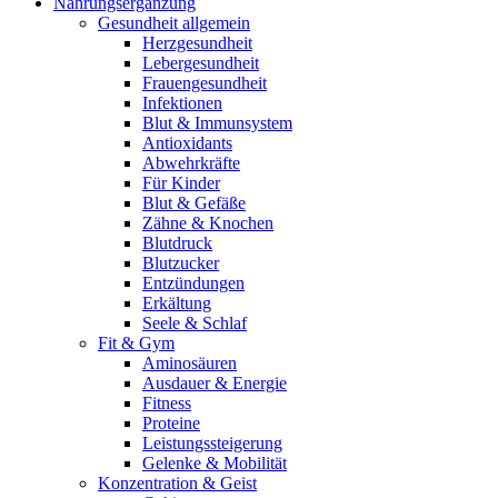
Nahrungsergänzung
Gesundheit allgemein
Herzgesundheit
Lebergesundheit
Frauengesundheit
Infektionen
Blut & Immunsystem
Antioxidants
Abwehrkräfte
Für Kinder
Blut & Gefäße
Zähne & Knochen
Blutdruck
Blutzucker
Entzündungen
Erkältung
Seele & Schlaf
Fit & Gym
Aminosäuren
Ausdauer & Energie
Fitness
Proteine
Leistungssteigerung
Gelenke & Mobilität
Konzentration & Geist