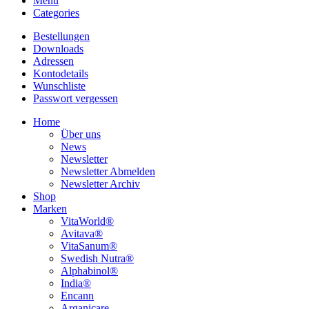
Menu
Categories
Bestellungen
Downloads
Adressen
Kontodetails
Wunschliste
Passwort vergessen
Home
Über uns
News
Newsletter
Newsletter Abmelden
Newsletter Archiv
Shop
Marken
VitaWorld®
Avitava®
VitaSanum®
Swedish Nutra®
Alphabinol®
India®
Encann
Arganicare