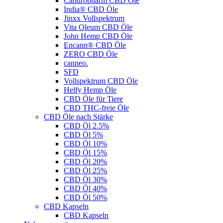
Candropharm CBD Öle
India® CBD Öle
Jinxx Vollspektrum
Vita Oleum CBD Öle
John Hemp CBD Öle
Encann® CBD Öle
ZERO CBD Öle
canneo.
SFD
Vollspektrum CBD Öle
Helfy Hemp Öle
CBD Öle für Tiere
CBD THC-freie Öle
CBD Öle nach Stärke
CBD Öl 2.5%
CBD Öl 5%
CBD Öl 10%
CBD Öl 15%
CBD Öl 20%
CBD Öl 25%
CBD Öl 30%
CBD Öl 40%
CBD Öl 50%
CBD Kapseln
CBD Kapseln