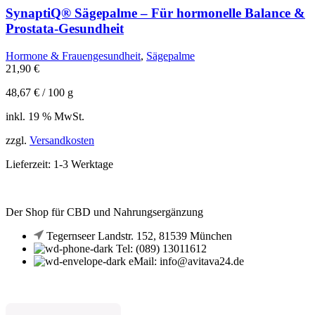
SynaptiQ® Sägepalme – Für hormonelle Balance &
Prostata-Gesundheit
Hormone & Frauengesundheit
,
Sägepalme
21,90
€
48,67
€
/
100
g
inkl. 19 % MwSt.
zzgl.
Versandkosten
Lieferzeit:
1-3 Werktage
Der Shop für CBD und Nahrungsergänzung
Tegernseer Landstr. 152, 81539 München
Tel: (089) 13011612
eMail: info@avitava24.de