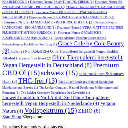
BIO-BURDOCK
(1)
Fleurance Nature BB ANTI-AGING CREME
(1)
Fleurance Nature BB
ANTI-AGING CREME - BIO LIGHT TINT
(1)
Fleurance Nature BB ANTI-AGING CREME
- BIO MITTELTINT
(1)
Fleurance Nature BIO GELEE ROYAL ANTI-AGING
TAGESCREME
(1)
Fleurance Nature FLEXONATURE® BIO-ARNIKA-CREME
(1)
Fleurance Nature HANDCREME - BIO KIRSCHBLÜTE
(2)
Fleurance Nature
HANDCREME - BIO MANDARINE
(1)
Fleurance Nature HYDRA-MATTIFIZIERENDES
FLÜSSIGKEIT MIT BIO BURDOCK
(1)
Fleurance Nature ORGANISCHE
AUGENKONTURBEHANDLUNG
(1)
Gegen Alterung Feuchtigkeitsspendend
Grace Cole by Cole Beauty
Neugewichtung Nachfüllen Straffung
(1)
(9)
India
(2)
Null Abfall Ziel Ohne Tierquälerei hergestellt Vegan Enthält
Ohne Tierquälerei hergestellt
Alkohol Hergestellt in Israel
(2)
Premium
Vegan Hergestellt in Deutschland
(8)
CBD Öl
(15)
schweiz
(15)
sehr trockenes & krauses
THC-frei
(13)
Haar
(3)
The Lekker Company Natural Deodorant
Mandarine und Zitrone
(1)
The Lekker Company Natural Deodorant Pfefferminze und
Rosmarin
(1)
The Lekker Company Natürliches Deo Lavendel
(1)
Umweltfreundlich Null Abfall Ziel Ohne Tierquälerei
hergestellt Vegan Hergestellt in Niederlande
(4)
Vegana
Vollspektrum
(15)
ZERO
(6)
Natura
(4)
Start
Shop
Sägepalme
Einzelnes Ergebnis wird angezeigt