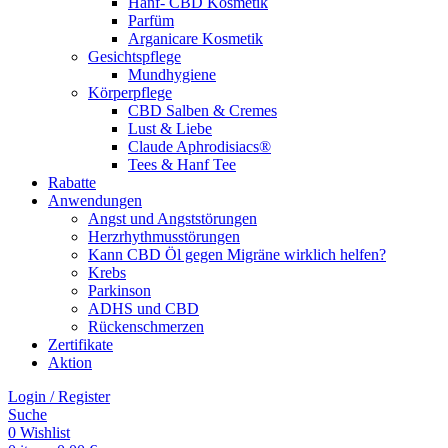
Hanf- CBD Kosmetik
Parfüm
Arganicare Kosmetik
Gesichtspflege
Mundhygiene
Körperpflege
CBD Salben & Cremes
Lust & Liebe
Claude Aphrodisiacs®
Tees & Hanf Tee
Rabatte
Anwendungen
Angst und Angststörungen
Herzrhythmusstörungen
Kann CBD Öl gegen Migräne wirklich helfen?
Krebs
Parkinson
ADHS und CBD
Rückenschmerzen
Zertifikate
Aktion
Login / Register
Suche
0
Wishlist