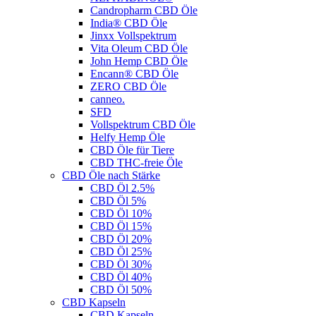
Candropharm CBD Öle
India® CBD Öle
Jinxx Vollspektrum
Vita Oleum CBD Öle
John Hemp CBD Öle
Encann® CBD Öle
ZERO CBD Öle
canneo.
SFD
Vollspektrum CBD Öle
Helfy Hemp Öle
CBD Öle für Tiere
CBD THC-freie Öle
CBD Öle nach Stärke
CBD Öl 2.5%
CBD Öl 5%
CBD Öl 10%
CBD Öl 15%
CBD Öl 20%
CBD Öl 25%
CBD Öl 30%
CBD Öl 40%
CBD Öl 50%
CBD Kapseln
CBD Kapseln