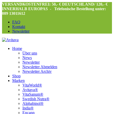
VERSANDKOSTENFREI: 50,- € DEUTSCHLAND/ 120,- €
INNERHALB EUROPAS -
Telefonische Bestellung unter:
089 13011612
FAQ
Kontakt
Newsletter
Home
Über uns
News
Newsletter
Newsletter Abmelden
Newsletter Archiv
Shop
Marken
VitaWorld®
Avitava®
VitaSanum®
Swedish Nutra®
Alphabinol®
India®
Encann