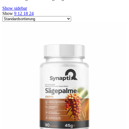
Show sidebar
Show
9
12
18
24