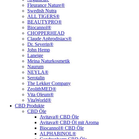
Fleurance Nature®
Swedish Nutra
ALL TIGERS®
BEAUTYPRO®
Biocannol®
CHOPPERHEAD
Claude Aphrodisiacs®
Dr. Severin®
John Hemp
Laneige
Meina Naturkosmetik
Naurum
NEYLA®
Serotalin
The Lekker Company
ZeolithMED®
Vita Oleum®
VitaWorld®
CBD Produkte
CBD Öle
Avitava® CBD Öle
Avitava® CBD Öl mit Aroma
Biocannol® CBD Öle
ALPHABINOL®