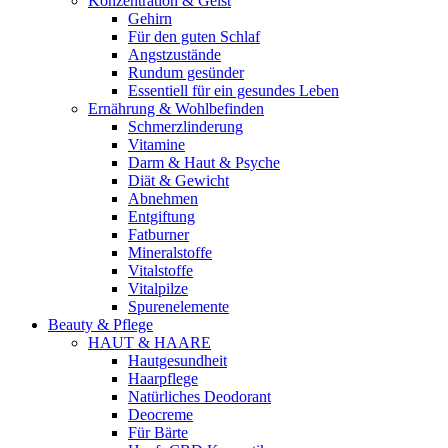
Konzentration & Geist
Gehirn
Für den guten Schlaf
Angstzustände
Rundum gesünder
Essentiell für ein gesundes Leben
Ernährung & Wohlbefinden
Schmerzlinderung
Vitamine
Darm & Haut & Psyche
Diät & Gewicht
Abnehmen
Entgiftung
Fatburner
Mineralstoffe
Vitalstoffe
Vitalpilze
Spurenelemente
Beauty & Pflege
HAUT & HAARE
Hautgesundheit
Haarpflege
Natürliches Deodorant
Deocreme
Für Bärte