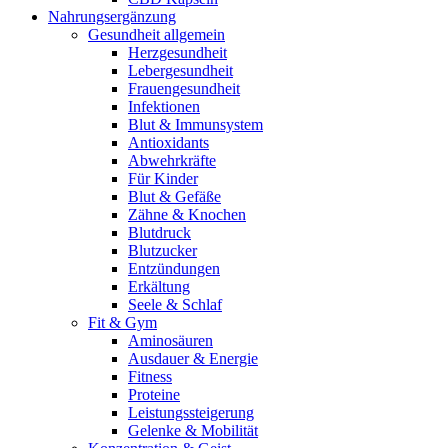
Nahrungsergänzung
Gesundheit allgemein
Herzgesundheit
Lebergesundheit
Frauengesundheit
Infektionen
Blut & Immunsystem
Antioxidants
Abwehrkräfte
Für Kinder
Blut & Gefäße
Zähne & Knochen
Blutdruck
Blutzucker
Entzündungen
Erkältung
Seele & Schlaf
Fit & Gym
Aminosäuren
Ausdauer & Energie
Fitness
Proteine
Leistungssteigerung
Gelenke & Mobilität