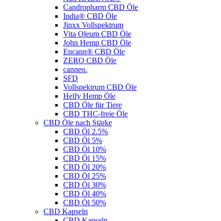
Candropharm CBD Öle
India® CBD Öle
Jinxx Vollspektrum
Vita Oleum CBD Öle
John Hemp CBD Öle
Encann® CBD Öle
ZERO CBD Öle
canneo.
SFD
Vollspektrum CBD Öle
Helfy Hemp Öle
CBD Öle für Tiere
CBD THC-freie Öle
CBD Öle nach Stärke
CBD Öl 2.5%
CBD Öl 5%
CBD Öl 10%
CBD Öl 15%
CBD Öl 20%
CBD Öl 25%
CBD Öl 30%
CBD Öl 40%
CBD Öl 50%
CBD Kapseln
CBD Kapseln