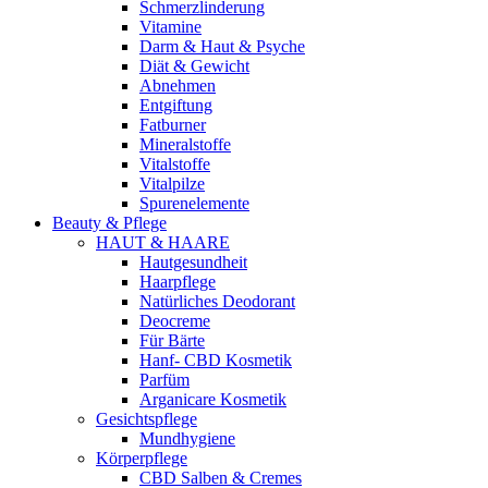
Schmerzlinderung
Vitamine
Darm & Haut & Psyche
Diät & Gewicht
Abnehmen
Entgiftung
Fatburner
Mineralstoffe
Vitalstoffe
Vitalpilze
Spurenelemente
Beauty & Pflege
HAUT & HAARE
Hautgesundheit
Haarpflege
Natürliches Deodorant
Deocreme
Für Bärte
Hanf- CBD Kosmetik
Parfüm
Arganicare Kosmetik
Gesichtspflege
Mundhygiene
Körperpflege
CBD Salben & Cremes