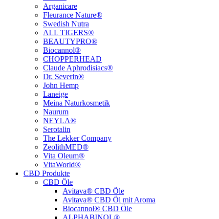
Arganicare
Fleurance Nature®
Swedish Nutra
ALL TIGERS®
BEAUTYPRO®
Biocannol®
CHOPPERHEAD
Claude Aphrodisiacs®
Dr. Severin®
John Hemp
Laneige
Meina Naturkosmetik
Naurum
NEYLA®
Serotalin
The Lekker Company
ZeolithMED®
Vita Oleum®
VitaWorld®
CBD Produkte
CBD Öle
Avitava® CBD Öle
Avitava® CBD Öl mit Aroma
Biocannol® CBD Öle
ALPHABINOL®