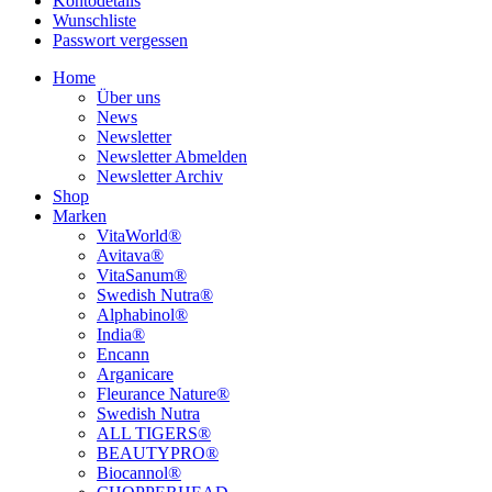
Kontodetails
Wunschliste
Passwort vergessen
Home
Über uns
News
Newsletter
Newsletter Abmelden
Newsletter Archiv
Shop
Marken
VitaWorld®
Avitava®
VitaSanum®
Swedish Nutra®
Alphabinol®
India®
Encann
Arganicare
Fleurance Nature®
Swedish Nutra
ALL TIGERS®
BEAUTYPRO®
Biocannol®