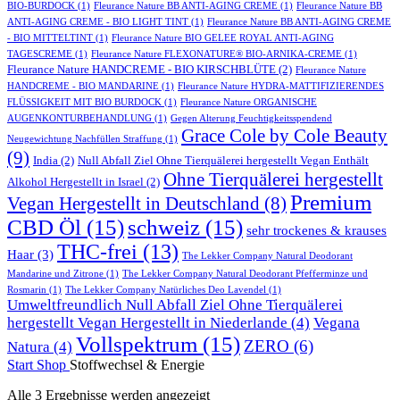
BIO-BURDOCK
(1)
Fleurance Nature BB ANTI-AGING CREME
(1)
Fleurance Nature BB
ANTI-AGING CREME - BIO LIGHT TINT
(1)
Fleurance Nature BB ANTI-AGING CREME
- BIO MITTELTINT
(1)
Fleurance Nature BIO GELEE ROYAL ANTI-AGING
TAGESCREME
(1)
Fleurance Nature FLEXONATURE® BIO-ARNIKA-CREME
(1)
Fleurance Nature HANDCREME - BIO KIRSCHBLÜTE
(2)
Fleurance Nature
HANDCREME - BIO MANDARINE
(1)
Fleurance Nature HYDRA-MATTIFIZIERENDES
FLÜSSIGKEIT MIT BIO BURDOCK
(1)
Fleurance Nature ORGANISCHE
AUGENKONTURBEHANDLUNG
(1)
Gegen Alterung Feuchtigkeitsspendend
Grace Cole by Cole Beauty
Neugewichtung Nachfüllen Straffung
(1)
(9)
India
(2)
Null Abfall Ziel Ohne Tierquälerei hergestellt Vegan Enthält
Ohne Tierquälerei hergestellt
Alkohol Hergestellt in Israel
(2)
Premium
Vegan Hergestellt in Deutschland
(8)
CBD Öl
(15)
schweiz
(15)
sehr trockenes & krauses
THC-frei
(13)
Haar
(3)
The Lekker Company Natural Deodorant
Mandarine und Zitrone
(1)
The Lekker Company Natural Deodorant Pfefferminze und
Rosmarin
(1)
The Lekker Company Natürliches Deo Lavendel
(1)
Umweltfreundlich Null Abfall Ziel Ohne Tierquälerei
hergestellt Vegan Hergestellt in Niederlande
(4)
Vegana
Vollspektrum
(15)
ZERO
(6)
Natura
(4)
Start
Shop
Stoffwechsel & Energie
Alle 3 Ergebnisse werden angezeigt