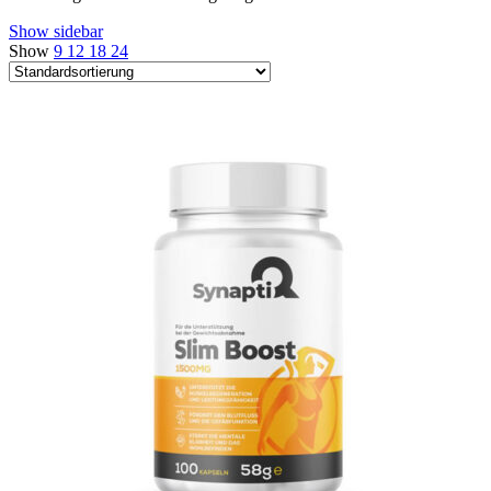
Show sidebar
Show
9
12
18
24