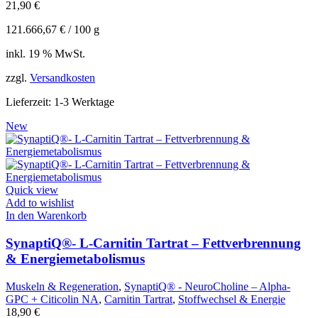
21,90
€
121.666,67
€
/
100
g
inkl. 19 % MwSt.
zzgl.
Versandkosten
Lieferzeit:
1-3 Werktage
New
Quick view
Add to wishlist
In den Warenkorb
SynaptiQ®- L-Carnitin Tartrat – Fettverbrennung
& Energiemetabolismus
Muskeln & Regeneration
,
SynaptiQ® - NeuroCholine – Alpha-
GPC + Citicolin NA
,
Carnitin Tartrat
,
Stoffwechsel & Energie
18,90
€