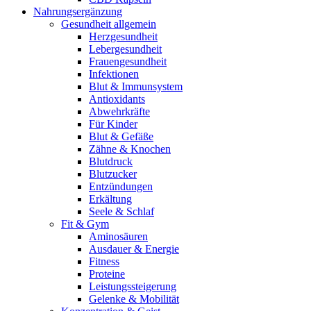
Nahrungsergänzung
Gesundheit allgemein
Herzgesundheit
Lebergesundheit
Frauengesundheit
Infektionen
Blut & Immunsystem
Antioxidants
Abwehrkräfte
Für Kinder
Blut & Gefäße
Zähne & Knochen
Blutdruck
Blutzucker
Entzündungen
Erkältung
Seele & Schlaf
Fit & Gym
Aminosäuren
Ausdauer & Energie
Fitness
Proteine
Leistungssteigerung
Gelenke & Mobilität