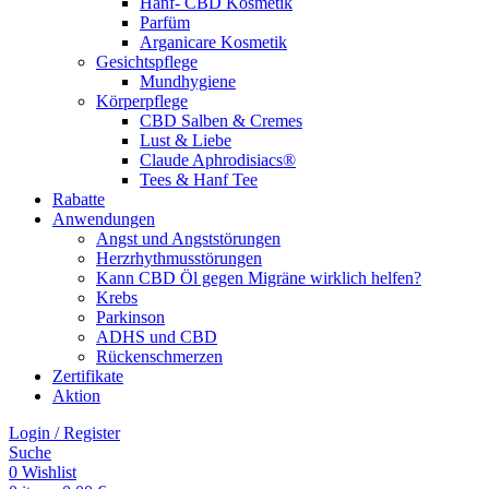
Hanf- CBD Kosmetik
Parfüm
Arganicare Kosmetik
Gesichtspflege
Mundhygiene
Körperpflege
CBD Salben & Cremes
Lust & Liebe
Claude Aphrodisiacs®
Tees & Hanf Tee
Rabatte
Anwendungen
Angst und Angststörungen
Herzrhythmusstörungen
Kann CBD Öl gegen Migräne wirklich helfen?
Krebs
Parkinson
ADHS und CBD
Rückenschmerzen
Zertifikate
Aktion
Login / Register
Suche
0
Wishlist