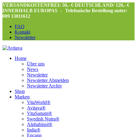
VERSANDKOSTENFREI: 50,- € DEUTSCHLAND/ 120,- €
INNERHALB EUROPAS -
Telefonische Bestellung unter:
089 13011612
FAQ
Kontakt
Newsletter
Home
Über uns
News
Newsletter
Newsletter Abmelden
Newsletter Archiv
Shop
Marken
VitaWorld®
Avitava®
VitaSanum®
Swedish Nutra®
Alphabinol®
India®
Encann