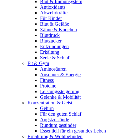
Blut & Immunsystem
Antioxidants
Abwehrkräfte
Für Kinder
Blut & Gefäße
Zähne & Knochen
Blutdruck
Blutzucker
Entzündungen
Erkältung
Seele & Schlaf
Fit & Gym
Aminosäuren
Ausdauer & Energie
Fitness
Proteine
Leistungssteigerung
Gelenke & Mobilität
Konzentration & Geist
Gehirn
Für den guten Schlaf
Angstzustände
Rundum gesünder
Essentiell für ein gesundes Leben
Ernährung & Wohlbefinden