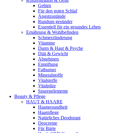
Konzentration & Geist
Gehirn
Für den guten Schlaf
Angstzustände
Rundum gesünder
Essentiell für ein gesundes Leben
Ernährung & Wohlbefinden
Schmerzlinderung
Vitamine
Darm & Haut & Psyche
Diät & Gewicht
Abnehmen
Entgiftung
Fatburner
Mineralstoffe
Vitalstoffe
Vitalpilze
Spurenelemente
Beauty & Pflege
HAUT & HAARE
Hautgesundheit
Haarpflege
Natürliches Deodorant
Deocreme
Für Bärte