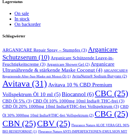
Lagerstatus
On sale
In stock
On backorder
Schlagwörter
Arganicare
ARGANICARE Repair Spray – Stumpfes
(3)
Schutzserum
(10)
Arganicare Schützende Leave-in-
Arganicare
Feuchtigkeitscreme
(3)
Arganicare Shower Gel
(2)
Ultranährende & stärkende Maske Coconut
(4)
ARGANICARE®
AvitaNutra® Sodium Butyrate
(2)
Reparierende After-Sun-Maske mit Monoi-Öl
(1)
Avitava
(31)
Avitava 10 % CBD Premium
CBC
(25)
Biocannol
(6)
Vollspektrum Öl 10 ml
(5)
CBD Öl 5%
(3)
CBD Öl 10% 1000mg 10ml India® THC-frei
(3)
CBD Öl 20% 1000mg 10ml India®THC-frei Vollspektrum
(3)
CBD
CBG
(25)
Öl 30% 3000mg 10ml India®THC-frei Vollspektrum
(2)
CBN
(25)
CBV
(25)
Fleurance Nature ALOE VERA GEL 96%
BIO REISEFORMAT
(1)
Fleurance Nature ANTI-IMPERFEKTIONEN-EMULSION MIT