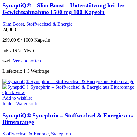
SynaptiQ® – Slim Boost – Unterstützung bei der
Gewichtsabnahme 1500 mg 100 Kapseln
Slim Boost
,
Stoffwechsel & Energie
24,90
€
299,00
€
/
1000
Kapseln
inkl. 19 % MwSt.
zzgl.
Versandkosten
Lieferzeit:
1-3 Werktage
Quick view
Add to wishlist
In den Warenkorb
SynaptiQ® Synephrin – Stoffwechsel & Energie aus
Bitterorange
Stoffwechsel & Energie
,
Synephrin