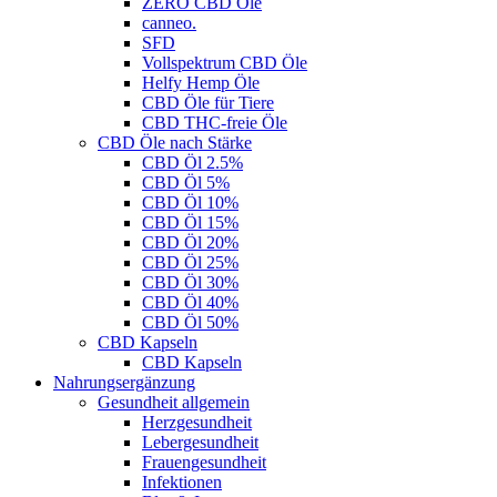
ZERO CBD Öle
canneo.
SFD
Vollspektrum CBD Öle
Helfy Hemp Öle
CBD Öle für Tiere
CBD THC-freie Öle
CBD Öle nach Stärke
CBD Öl 2.5%
CBD Öl 5%
CBD Öl 10%
CBD Öl 15%
CBD Öl 20%
CBD Öl 25%
CBD Öl 30%
CBD Öl 40%
CBD Öl 50%
CBD Kapseln
CBD Kapseln
Nahrungsergänzung
Gesundheit allgemein
Herzgesundheit
Lebergesundheit
Frauengesundheit
Infektionen