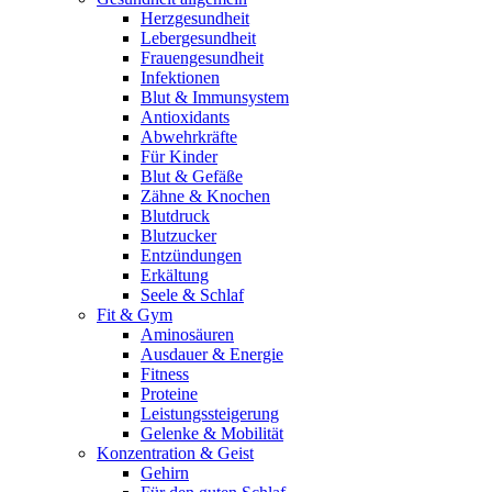
Herzgesundheit
Lebergesundheit
Frauengesundheit
Infektionen
Blut & Immunsystem
Antioxidants
Abwehrkräfte
Für Kinder
Blut & Gefäße
Zähne & Knochen
Blutdruck
Blutzucker
Entzündungen
Erkältung
Seele & Schlaf
Fit & Gym
Aminosäuren
Ausdauer & Energie
Fitness
Proteine
Leistungssteigerung
Gelenke & Mobilität
Konzentration & Geist
Gehirn