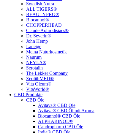
Swedish Nutra
ALL TIGERS®
BEAUTYPRO®
Biocannol®
CHOPPERHEAD
Claude Aphrodisiacs®
Dr. Severin®
John Hemp
Laneige
Meina Naturkosmetik
Naurum
NEYLA®
Serotalin
The Lekker Company
ZeolithMED®
Vita Oleum®
VitaWorld®
CBD Produkte
CBD Öle
Avitava® CBD Öle
Avitava® CBD Öl mit Aroma
Biocannol® CBD Öle
ALPHABINOL®
Candropharm CBD Öle
India® CBD Öle