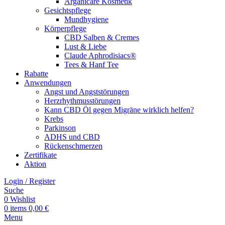
Arganicare Kosmetik
Gesichtspflege
Mundhygiene
Körperpflege
CBD Salben & Cremes
Lust & Liebe
Claude Aphrodisiacs®
Tees & Hanf Tee
Rabatte
Anwendungen
Angst und Angststörungen
Herzrhythmusstörungen
Kann CBD Öl gegen Migräne wirklich helfen?
Krebs
Parkinson
ADHS und CBD
Rückenschmerzen
Zertifikate
Aktion
Login / Register
Suche
0
Wishlist
0
items
0,00
€
Menu