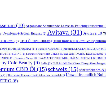
tzserum
(10)
Arganicare Schützende Leave-in-Feuchtigkeitscreme
(
Avitava
(31)
Avitava 10 
AvitaNutra® Sodium Butyrate
(2)
1)
THC-frei
(3)
CBD Öl 20% 1000mg 10ml India®THC-frei Vollspektrum
GEL 96% BIO REISEFORMAT
(1)
Fleurance Nature ANTI-IMPERFEKTIONEN-EMULSION MI
- BIO MITTELTINT
(1)
Fleurance Nature BIO GELEE ROYAL ANTI-AGING TAGESCREME
(1
NDARINE
(1)
Fleurance Nature HYDRA-MATTIFIZIERENDES FLÜSSIGKEIT MIT BIO BUR
 by Cole Beauty
(9)
India
(2)
Null Abfall Ziel Ohne Tierquälerei hergest
emium CBD Öl
(15)
schweiz
(15)
sehr trockenes & 
Umweltfreundlich Null A
rin
(1)
The Lekker Company Natürliches Deo Lavendel
(1)
ZERO
(6)