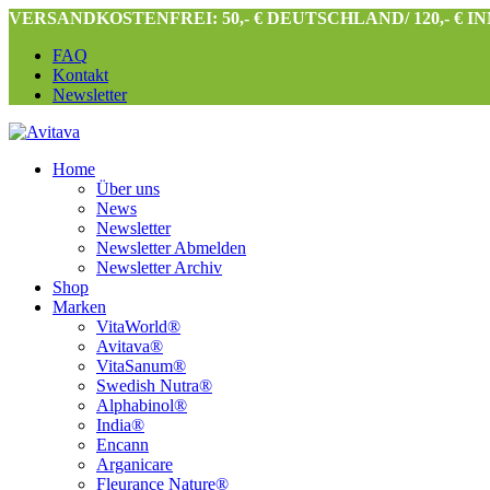
VERSANDKOSTENFREI: 50,- € DEUTSCHLAND/ 120,- € 
FAQ
Kontakt
Newsletter
Home
Über uns
News
Newsletter
Newsletter Abmelden
Newsletter Archiv
Shop
Marken
VitaWorld®
Avitava®
VitaSanum®
Swedish Nutra®
Alphabinol®
India®
Encann
Arganicare
Fleurance Nature®