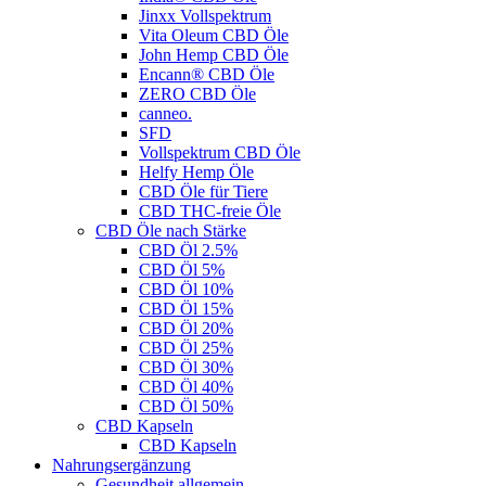
Jinxx Vollspektrum
Vita Oleum CBD Öle
John Hemp CBD Öle
Encann® CBD Öle
ZERO CBD Öle
canneo.
SFD
Vollspektrum CBD Öle
Helfy Hemp Öle
CBD Öle für Tiere
CBD THC-freie Öle
CBD Öle nach Stärke
CBD Öl 2.5%
CBD Öl 5%
CBD Öl 10%
CBD Öl 15%
CBD Öl 20%
CBD Öl 25%
CBD Öl 30%
CBD Öl 40%
CBD Öl 50%
CBD Kapseln
CBD Kapseln
Nahrungsergänzung
Gesundheit allgemein