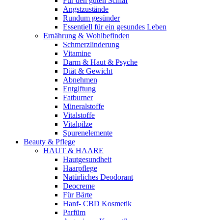
Für den guten Schlaf
Angstzustände
Rundum gesünder
Essentiell für ein gesundes Leben
Ernährung & Wohlbefinden
Schmerzlinderung
Vitamine
Darm & Haut & Psyche
Diät & Gewicht
Abnehmen
Entgiftung
Fatburner
Mineralstoffe
Vitalstoffe
Vitalpilze
Spurenelemente
Beauty & Pflege
HAUT & HAARE
Hautgesundheit
Haarpflege
Natürliches Deodorant
Deocreme
Für Bärte
Hanf- CBD Kosmetik
Parfüm