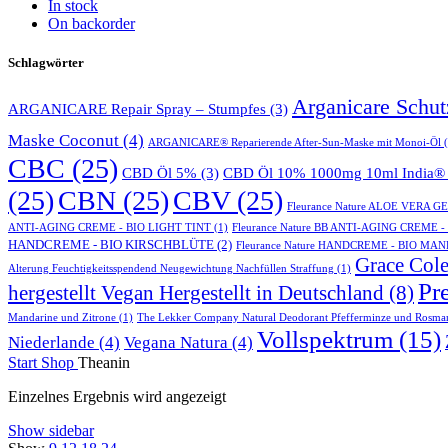
In stock
On backorder
Schlagwörter
Arganicare Schu
ARGANICARE Repair Spray – Stumpfes
(3)
Maske Coconut
(4)
ARGANICARE® Reparierende After-Sun-Maske mit Monoi-Öl
(
CBC
(25)
CBD Öl 5%
(3)
CBD Öl 10% 1000mg 10ml India® 
(25)
CBN
(25)
CBV
(25)
Fleurance Nature ALOE VERA 
ANTI-AGING CREME - BIO LIGHT TINT
(1)
Fleurance Nature BB ANTI-AGING CREME 
HANDCREME - BIO KIRSCHBLÜTE
(2)
Fleurance Nature HANDCREME - BIO MA
Grace Cole
Alterung Feuchtigkeitsspendend Neugewichtung Nachfüllen Straffung
(1)
Pr
hergestellt Vegan Hergestellt in Deutschland
(8)
Mandarine und Zitrone
(1)
The Lekker Company Natural Deodorant Pfefferminze und Rosma
Vollspektrum
(15)
Niederlande
(4)
Vegana Natura
(4)
Start
Shop
Theanin
Einzelnes Ergebnis wird angezeigt
Show sidebar