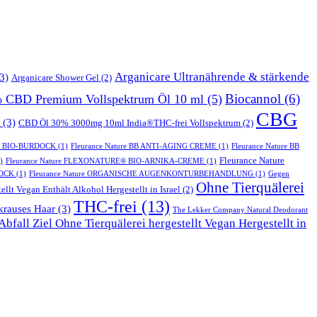
Arganicare Ultranährende & stärkende
3)
Arganicare Shower Gel
(2)
Biocannol
(6)
% CBD Premium Vollspektrum Öl 10 ml
(5)
CBG
(3)
CBD Öl 30% 3000mg 10ml India®THC-frei Vollspektrum
(2)
T BIO-BURDOCK
(1)
Fleurance Nature BB ANTI-AGING CREME
(1)
Fleurance Nature BB
Fleurance Nature
)
Fleurance Nature FLEXONATURE® BIO-ARNIKA-CREME
(1)
DOCK
(1)
Fleurance Nature ORGANISCHE AUGENKONTURBEHANDLUNG
(1)
Gegen
Ohne Tierquälerei
ellt Vegan Enthält Alkohol Hergestellt in Israel
(2)
THC-frei
(13)
krauses Haar
(3)
The Lekker Company Natural Deodorant
bfall Ziel Ohne Tierquälerei hergestellt Vegan Hergestellt in