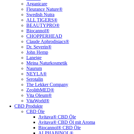
Arganicare
Fleurance Nature®
Swedish Nutra
ALL TIGERS®
BEAUTYPRO®
Biocannol®
CHOPPERHEAD
Claude Aphrodisiacs®
Dr. Severin®
John Hemp
Laneige
Meina Naturkosmetik
Naurum
NEYLA®
Serotalin
The Lekker Company
ZeolithMED®
Vita Oleum®
VitaWorld®
CBD Produkte
CBD Öle
Avitava® CBD Öle
Avitava® CBD Öl mit Aroma
Biocannol® CBD Öle
ALPHABINOL®