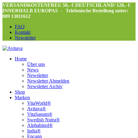
VERSANDKOSTENFREI: 50,- € DEUTSCHLAND/ 120,- €
INNERHALB EUROPAS -
Telefonische Bestellung unter:
089 13011612
FAQ
Kontakt
Newsletter
Home
Über uns
News
Newsletter
Newsletter Abmelden
Newsletter Archiv
Shop
Marken
VitaWorld®
Avitava®
VitaSanum®
Swedish Nutra®
Alphabinol®
India®
Encann