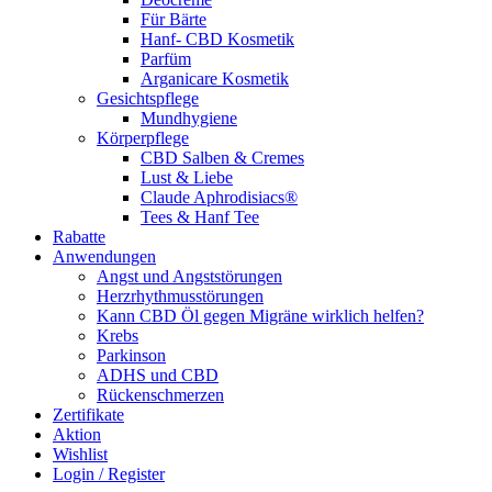
Für Bärte
Hanf- CBD Kosmetik
Parfüm
Arganicare Kosmetik
Gesichtspflege
Mundhygiene
Körperpflege
CBD Salben & Cremes
Lust & Liebe
Claude Aphrodisiacs®
Tees & Hanf Tee
Rabatte
Anwendungen
Angst und Angststörungen
Herzrhythmusstörungen
Kann CBD Öl gegen Migräne wirklich helfen?
Krebs
Parkinson
ADHS und CBD
Rückenschmerzen
Zertifikate
Aktion
Wishlist
Login / Register