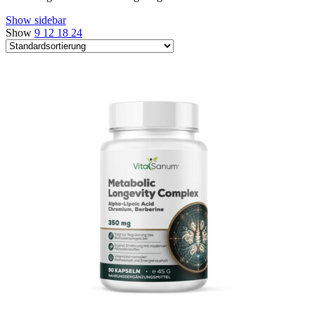
Show sidebar
Show
9
12
18
24