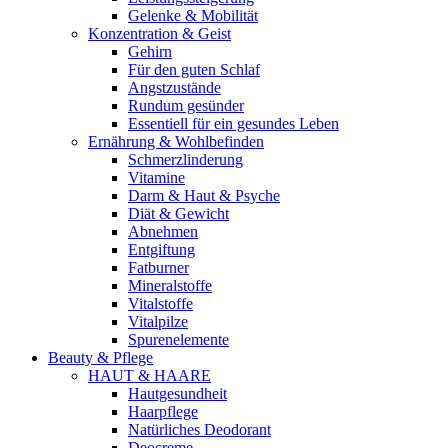
Gelenke & Mobilität
Konzentration & Geist
Gehirn
Für den guten Schlaf
Angstzustände
Rundum gesünder
Essentiell für ein gesundes Leben
Ernährung & Wohlbefinden
Schmerzlinderung
Vitamine
Darm & Haut & Psyche
Diät & Gewicht
Abnehmen
Entgiftung
Fatburner
Mineralstoffe
Vitalstoffe
Vitalpilze
Spurenelemente
Beauty & Pflege
HAUT & HAARE
Hautgesundheit
Haarpflege
Natürliches Deodorant
Deocreme