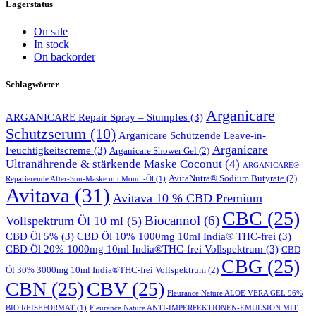
Lagerstatus
On sale
In stock
On backorder
Schlagwörter
Arganicare
ARGANICARE Repair Spray – Stumpfes
(3)
Schutzserum
(10)
Arganicare Schützende Leave-in-
Arganicare
Feuchtigkeitscreme
(3)
Arganicare Shower Gel
(2)
Ultranährende & stärkende Maske Coconut
(4)
ARGANICARE®
AvitaNutra® Sodium Butyrate
(2)
Reparierende After-Sun-Maske mit Monoi-Öl
(1)
Avitava
(31)
Avitava 10 % CBD Premium
CBC
(25)
Biocannol
(6)
Vollspektrum Öl 10 ml
(5)
CBD Öl 5%
(3)
CBD Öl 10% 1000mg 10ml India® THC-frei
(3)
CBD Öl 20% 1000mg 10ml India®THC-frei Vollspektrum
(3)
CBD
CBG
(25)
Öl 30% 3000mg 10ml India®THC-frei Vollspektrum
(2)
CBN
(25)
CBV
(25)
Fleurance Nature ALOE VERA GEL 96%
BIO REISEFORMAT
(1)
Fleurance Nature ANTI-IMPERFEKTIONEN-EMULSION MIT