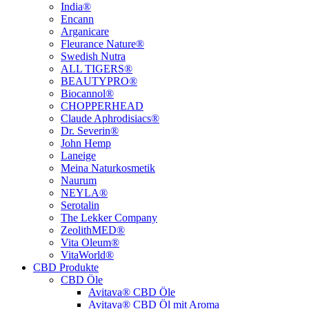
India®
Encann
Arganicare
Fleurance Nature®
Swedish Nutra
ALL TIGERS®
BEAUTYPRO®
Biocannol®
CHOPPERHEAD
Claude Aphrodisiacs®
Dr. Severin®
John Hemp
Laneige
Meina Naturkosmetik
Naurum
NEYLA®
Serotalin
The Lekker Company
ZeolithMED®
Vita Oleum®
VitaWorld®
CBD Produkte
CBD Öle
Avitava® CBD Öle
Avitava® CBD Öl mit Aroma