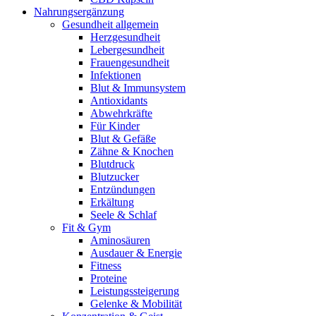
Nahrungsergänzung
Gesundheit allgemein
Herzgesundheit
Lebergesundheit
Frauengesundheit
Infektionen
Blut & Immunsystem
Antioxidants
Abwehrkräfte
Für Kinder
Blut & Gefäße
Zähne & Knochen
Blutdruck
Blutzucker
Entzündungen
Erkältung
Seele & Schlaf
Fit & Gym
Aminosäuren
Ausdauer & Energie
Fitness
Proteine
Leistungssteigerung
Gelenke & Mobilität