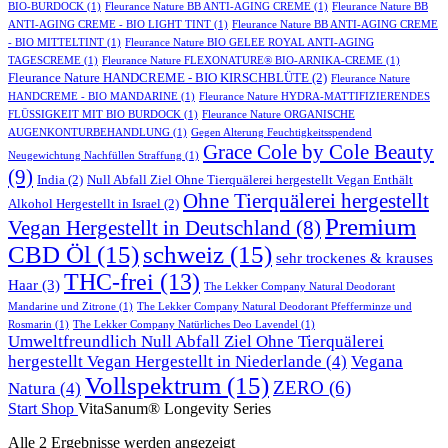
BIO-BURDOCK
(1)
Fleurance Nature BB ANTI-AGING CREME
(1)
Fleurance Nature BB
ANTI-AGING CREME - BIO LIGHT TINT
(1)
Fleurance Nature BB ANTI-AGING CREME
- BIO MITTELTINT
(1)
Fleurance Nature BIO GELEE ROYAL ANTI-AGING
TAGESCREME
(1)
Fleurance Nature FLEXONATURE® BIO-ARNIKA-CREME
(1)
Fleurance Nature HANDCREME - BIO KIRSCHBLÜTE
(2)
Fleurance Nature
HANDCREME - BIO MANDARINE
(1)
Fleurance Nature HYDRA-MATTIFIZIERENDES
FLÜSSIGKEIT MIT BIO BURDOCK
(1)
Fleurance Nature ORGANISCHE
AUGENKONTURBEHANDLUNG
(1)
Gegen Alterung Feuchtigkeitsspendend
Grace Cole by Cole Beauty
Neugewichtung Nachfüllen Straffung
(1)
(9)
India
(2)
Null Abfall Ziel Ohne Tierquälerei hergestellt Vegan Enthält
Ohne Tierquälerei hergestellt
Alkohol Hergestellt in Israel
(2)
Premium
Vegan Hergestellt in Deutschland
(8)
CBD Öl
(15)
schweiz
(15)
sehr trockenes & krauses
THC-frei
(13)
Haar
(3)
The Lekker Company Natural Deodorant
Mandarine und Zitrone
(1)
The Lekker Company Natural Deodorant Pfefferminze und
Rosmarin
(1)
The Lekker Company Natürliches Deo Lavendel
(1)
Umweltfreundlich Null Abfall Ziel Ohne Tierquälerei
hergestellt Vegan Hergestellt in Niederlande
(4)
Vegana
Vollspektrum
(15)
ZERO
(6)
Natura
(4)
Start
Shop
VitaSanum® Longevity Series
Alle 2 Ergebnisse werden angezeigt