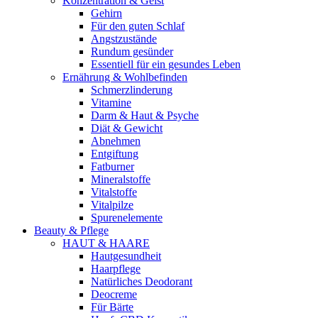
Konzentration & Geist
Gehirn
Für den guten Schlaf
Angstzustände
Rundum gesünder
Essentiell für ein gesundes Leben
Ernährung & Wohlbefinden
Schmerzlinderung
Vitamine
Darm & Haut & Psyche
Diät & Gewicht
Abnehmen
Entgiftung
Fatburner
Mineralstoffe
Vitalstoffe
Vitalpilze
Spurenelemente
Beauty & Pflege
HAUT & HAARE
Hautgesundheit
Haarpflege
Natürliches Deodorant
Deocreme
Für Bärte