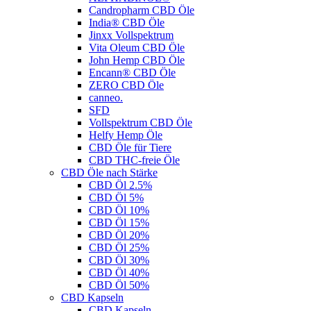
Candropharm CBD Öle
India® CBD Öle
Jinxx Vollspektrum
Vita Oleum CBD Öle
John Hemp CBD Öle
Encann® CBD Öle
ZERO CBD Öle
canneo.
SFD
Vollspektrum CBD Öle
Helfy Hemp Öle
CBD Öle für Tiere
CBD THC-freie Öle
CBD Öle nach Stärke
CBD Öl 2.5%
CBD Öl 5%
CBD Öl 10%
CBD Öl 15%
CBD Öl 20%
CBD Öl 25%
CBD Öl 30%
CBD Öl 40%
CBD Öl 50%
CBD Kapseln
CBD Kapseln