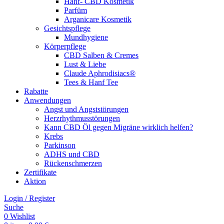
Hanf- CBD Kosmetik
Parfüm
Arganicare Kosmetik
Gesichtspflege
Mundhygiene
Körperpflege
CBD Salben & Cremes
Lust & Liebe
Claude Aphrodisiacs®
Tees & Hanf Tee
Rabatte
Anwendungen
Angst und Angststörungen
Herzrhythmusstörungen
Kann CBD Öl gegen Migräne wirklich helfen?
Krebs
Parkinson
ADHS und CBD
Rückenschmerzen
Zertifikate
Aktion
Login / Register
Suche
0
Wishlist