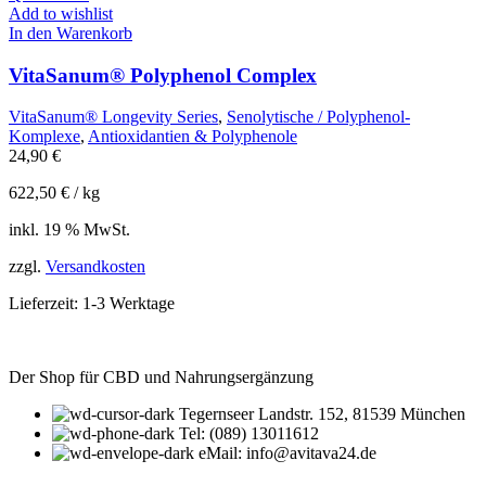
Add to wishlist
In den Warenkorb
VitaSanum® Polyphenol Complex
VitaSanum® Longevity Series
,
Senolytische / Polyphenol-
Komplexe
,
Antioxidantien & Polyphenole
24,90
€
622,50
€
/
kg
inkl. 19 % MwSt.
zzgl.
Versandkosten
Lieferzeit:
1-3 Werktage
Der Shop für CBD und Nahrungsergänzung
Tegernseer Landstr. 152, 81539 München
Tel: (089) 13011612
eMail: info@avitava24.de