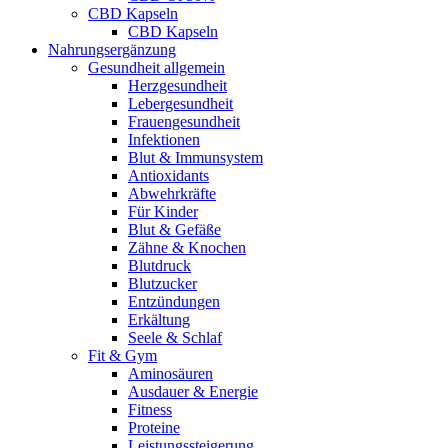
CBD Kapseln
CBD Kapseln
Nahrungsergänzung
Gesundheit allgemein
Herzgesundheit
Lebergesundheit
Frauengesundheit
Infektionen
Blut & Immunsystem
Antioxidants
Abwehrkräfte
Für Kinder
Blut & Gefäße
Zähne & Knochen
Blutdruck
Blutzucker
Entzündungen
Erkältung
Seele & Schlaf
Fit & Gym
Aminosäuren
Ausdauer & Energie
Fitness
Proteine
Leistungssteigerung