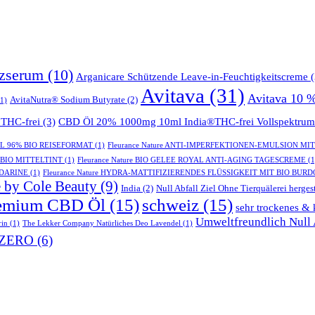
tzserum
(10)
Arganicare Schützende Leave-in-Feuchtigkeitscreme
(
Avitava
(31)
Avitava 10 
AvitaNutra® Sodium Butyrate
(2)
1)
THC-frei
(3)
CBD Öl 20% 1000mg 10ml India®THC-frei Vollspektrum
GEL 96% BIO REISEFORMAT
(1)
Fleurance Nature ANTI-IMPERFEKTIONEN-EMULSION MI
- BIO MITTELTINT
(1)
Fleurance Nature BIO GELEE ROYAL ANTI-AGING TAGESCREME
(1
NDARINE
(1)
Fleurance Nature HYDRA-MATTIFIZIERENDES FLÜSSIGKEIT MIT BIO BUR
 by Cole Beauty
(9)
India
(2)
Null Abfall Ziel Ohne Tierquälerei hergest
emium CBD Öl
(15)
schweiz
(15)
sehr trockenes & 
Umweltfreundlich Null A
rin
(1)
The Lekker Company Natürliches Deo Lavendel
(1)
ZERO
(6)