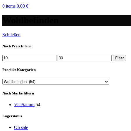
0
items
0,00
€
Wohlbefinden
Schließen
Nach Preis filtern
Min.
Max.
Filter
Preis
Preis
Produkt-Kategorien
Nach Marke filtern
VitaSanum
54
Lagerstatus
On sale