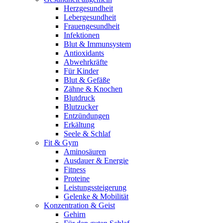
Herzgesundheit
Lebergesundheit
Frauengesundheit
Infektionen
Blut & Immunsystem
Antioxidants
Abwehrkräfte
Für Kinder
Blut & Gefäße
Zähne & Knochen
Blutdruck
Blutzucker
Entzündungen
Erkältung
Seele & Schlaf
Fit & Gym
Aminosäuren
Ausdauer & Energie
Fitness
Proteine
Leistungssteigerung
Gelenke & Mobilität
Konzentration & Geist
Gehirn