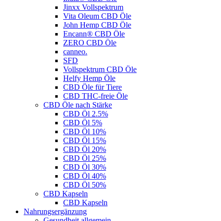
Jinxx Vollspektrum
Vita Oleum CBD Öle
John Hemp CBD Öle
Encann® CBD Öle
ZERO CBD Öle
canneo.
SFD
Vollspektrum CBD Öle
Helfy Hemp Öle
CBD Öle für Tiere
CBD THC-freie Öle
CBD Öle nach Stärke
CBD Öl 2.5%
CBD Öl 5%
CBD Öl 10%
CBD Öl 15%
CBD Öl 20%
CBD Öl 25%
CBD Öl 30%
CBD Öl 40%
CBD Öl 50%
CBD Kapseln
CBD Kapseln
Nahrungsergänzung
Gesundheit allgemein