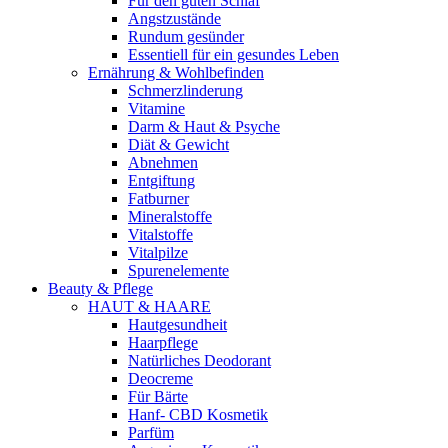
Für den guten Schlaf
Angstzustände
Rundum gesünder
Essentiell für ein gesundes Leben
Ernährung & Wohlbefinden
Schmerzlinderung
Vitamine
Darm & Haut & Psyche
Diät & Gewicht
Abnehmen
Entgiftung
Fatburner
Mineralstoffe
Vitalstoffe
Vitalpilze
Spurenelemente
Beauty & Pflege
HAUT & HAARE
Hautgesundheit
Haarpflege
Natürliches Deodorant
Deocreme
Für Bärte
Hanf- CBD Kosmetik
Parfüm