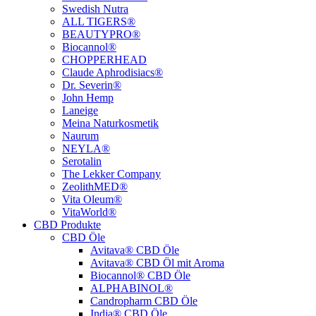
Swedish Nutra
ALL TIGERS®
BEAUTYPRO®
Biocannol®
CHOPPERHEAD
Claude Aphrodisiacs®
Dr. Severin®
John Hemp
Laneige
Meina Naturkosmetik
Naurum
NEYLA®
Serotalin
The Lekker Company
ZeolithMED®
Vita Oleum®
VitaWorld®
CBD Produkte
CBD Öle
Avitava® CBD Öle
Avitava® CBD Öl mit Aroma
Biocannol® CBD Öle
ALPHABINOL®
Candropharm CBD Öle
India® CBD Öle