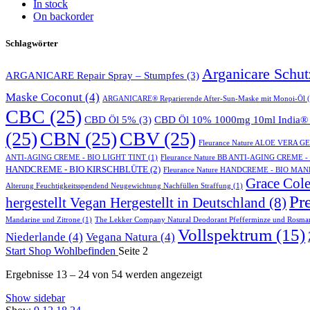
In stock
On backorder
Schlagwörter
Arganicare Schu
ARGANICARE Repair Spray – Stumpfes
(3)
Maske Coconut
(4)
ARGANICARE® Reparierende After-Sun-Maske mit Monoi-Öl
(
CBC
(25)
CBD Öl 5%
(3)
CBD Öl 10% 1000mg 10ml India® 
(25)
CBN
(25)
CBV
(25)
Fleurance Nature ALOE VERA 
ANTI-AGING CREME - BIO LIGHT TINT
(1)
Fleurance Nature BB ANTI-AGING CREME 
HANDCREME - BIO KIRSCHBLÜTE
(2)
Fleurance Nature HANDCREME - BIO MA
Grace Cole
Alterung Feuchtigkeitsspendend Neugewichtung Nachfüllen Straffung
(1)
Pr
hergestellt Vegan Hergestellt in Deutschland
(8)
Mandarine und Zitrone
(1)
The Lekker Company Natural Deodorant Pfefferminze und Rosma
Vollspektrum
(15)
Niederlande
(4)
Vegana Natura
(4)
Start
Shop
Wohlbefinden
Seite 2
Ergebnisse 13 – 24 von 54 werden angezeigt
Show sidebar