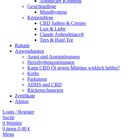
Arganicare Kosmetik
Gesichtspflege
Mundhygiene
Körperpflege
CBD Salben & Cremes
Lust & Liebe
Claude Aphrodisiacs®
Tees & Hanf Tee
Rabatte
Anwendungen
Angst und Angststörungen
Herzrhythmusstörungen
Kann CBD Öl gegen Migräne wirklich helfen?
Krebs
Parkinson
ADHS und CBD
Rückenschmerzen
Zertifikate
Aktion
Login / Register
Suche
0
Wishlist
0
items
0,00
€
Menu