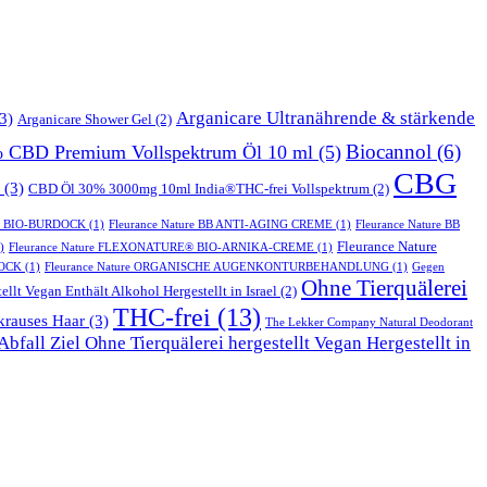
Arganicare Ultranährende & stärkende
3)
Arganicare Shower Gel
(2)
Biocannol
(6)
% CBD Premium Vollspektrum Öl 10 ml
(5)
CBG
(3)
CBD Öl 30% 3000mg 10ml India®THC-frei Vollspektrum
(2)
T BIO-BURDOCK
(1)
Fleurance Nature BB ANTI-AGING CREME
(1)
Fleurance Nature BB
Fleurance Nature
)
Fleurance Nature FLEXONATURE® BIO-ARNIKA-CREME
(1)
DOCK
(1)
Fleurance Nature ORGANISCHE AUGENKONTURBEHANDLUNG
(1)
Gegen
Ohne Tierquälerei
ellt Vegan Enthält Alkohol Hergestellt in Israel
(2)
THC-frei
(13)
krauses Haar
(3)
The Lekker Company Natural Deodorant
bfall Ziel Ohne Tierquälerei hergestellt Vegan Hergestellt in