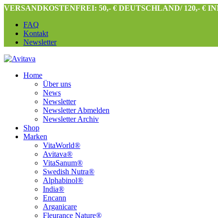
VERSANDKOSTENFREI: 50,- € DEUTSCHLAND/ 120,- € 
FAQ
Kontakt
Newsletter
Home
Über uns
News
Newsletter
Newsletter Abmelden
Newsletter Archiv
Shop
Marken
VitaWorld®
Avitava®
VitaSanum®
Swedish Nutra®
Alphabinol®
India®
Encann
Arganicare
Fleurance Nature®