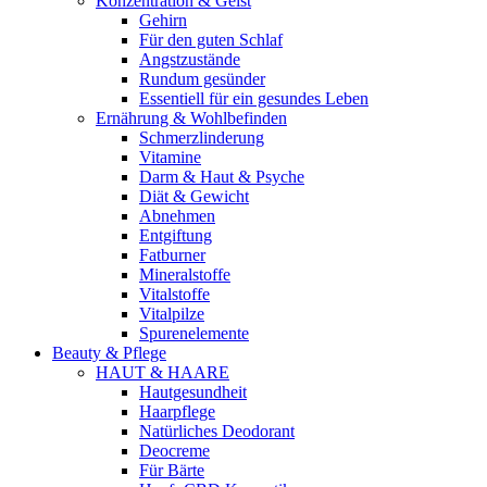
Konzentration & Geist
Gehirn
Für den guten Schlaf
Angstzustände
Rundum gesünder
Essentiell für ein gesundes Leben
Ernährung & Wohlbefinden
Schmerzlinderung
Vitamine
Darm & Haut & Psyche
Diät & Gewicht
Abnehmen
Entgiftung
Fatburner
Mineralstoffe
Vitalstoffe
Vitalpilze
Spurenelemente
Beauty & Pflege
HAUT & HAARE
Hautgesundheit
Haarpflege
Natürliches Deodorant
Deocreme
Für Bärte