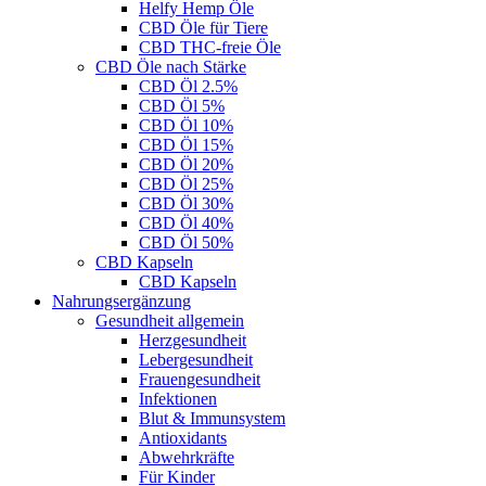
Helfy Hemp Öle
CBD Öle für Tiere
CBD THC-freie Öle
CBD Öle nach Stärke
CBD Öl 2.5%
CBD Öl 5%
CBD Öl 10%
CBD Öl 15%
CBD Öl 20%
CBD Öl 25%
CBD Öl 30%
CBD Öl 40%
CBD Öl 50%
CBD Kapseln
CBD Kapseln
Nahrungsergänzung
Gesundheit allgemein
Herzgesundheit
Lebergesundheit
Frauengesundheit
Infektionen
Blut & Immunsystem
Antioxidants
Abwehrkräfte
Für Kinder