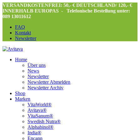
VERSANDKOSTENFREI: 50,- € DEUTSCHLAND/ 120,- €
INNERHALB EUROPAS -
Telefonische Bestellung unter:
089 13011612
FAQ
Kontakt
Newsletter
Home
Über uns
News
Newsletter
Newsletter Abmelden
Newsletter Archiv
Shop
Marken
VitaWorld®
Avitava®
VitaSanum®
Swedish Nutra®
Alphabinol®
India®
Encann