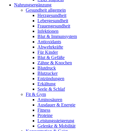
Nahrungsergänzung
Gesundheit allgemein
Herzgesundheit
Lebergesundheit
Frauengesundheit
Infektionen
Blut & Immunsystem
Antioxidants
Abwehrkräfte
Für Kinder
Blut & Gefäße
Zähne & Knochen
Blutdruck
Blutzucker
Entzündungen
Erkältung
Seele & Schlaf
Fit & Gym
Aminosäuren
Ausdauer & Energie
Fitness
Proteine
Leistungssteigerung
Gelenke & Mobilität