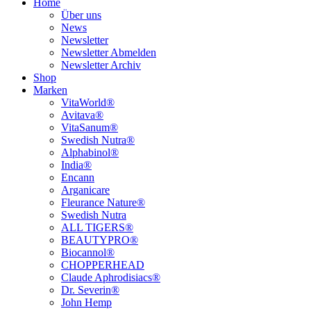
Home
Über uns
News
Newsletter
Newsletter Abmelden
Newsletter Archiv
Shop
Marken
VitaWorld®
Avitava®
VitaSanum®
Swedish Nutra®
Alphabinol®
India®
Encann
Arganicare
Fleurance Nature®
Swedish Nutra
ALL TIGERS®
BEAUTYPRO®
Biocannol®
CHOPPERHEAD
Claude Aphrodisiacs®
Dr. Severin®
John Hemp