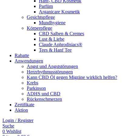
Hanf- CBD Kosmetik
Parfüm
Arganicare Kosmetik
Gesichtspflege
Mundhygiene
Körperpflege
CBD Salben & Cremes
Lust & Liebe
Claude Aphrodisiacs®
Tees & Hanf Tee
Rabatte
Anwendungen
Angst und Angststörungen
Herzrhythmusstörungen
Kann CBD Öl gegen Migräne wirklich helfen?
Krebs
Parkinson
ADHS und CBD
Rückenschmerzen
Zertifikate
Aktion
Login / Register
Suche
0
Wishlist