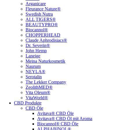
Arganicare
Fleurance Nature®
Swedish Nutra
ALL TIGERS®
BEAUTYPRO®
Biocannol®
CHOPPERHEAD
Claude Aphrodisiacs®
Dr. Severin®
John Hemp
Laneige
Meina Naturkosmetik
Naurum
NEYLA®
Serotalin
The Lekker Company
ZeolithMED®
Vita Oleum®
VitaWorld®
CBD Produkte
CBD Öle
Avitava® CBD Öle
Avitava® CBD Öl mit Aroma
Biocannol® CBD Öle
ALPHABINOL®