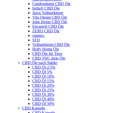
Candropharm CBD Öle
India® CBD Öle
Jinxx Vollspektrum
Vita Oleum CBD Öle
John Hemp CBD Öle
Encann® CBD Öle
ZERO CBD Öle
canneo.
SFD
Vollspektrum CBD Öle
Helfy Hemp Öle
CBD Öle für Tiere
CBD THC-freie Öle
CBD Öle nach Stärke
CBD Öl 2.5%
CBD Öl 5%
CBD Öl 10%
CBD Öl 15%
CBD Öl 20%
CBD Öl 25%
CBD Öl 30%
CBD Öl 40%
CBD Öl 50%
CBD Kapseln
CBD Kapseln