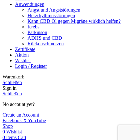
Anwendungen
Angst und Angststörungen
Herzrhythmusstörungen
Kann CBD Öl gegen Migräne wirklich helfen?
Krebs
Parkinson
ADHS und CBD
Rückenschmerzen
Zertifikate
Aktion
Wishlist
Login / Register
Warenkorb
Schließen
Sign in
Schließen
No account yet?
Create an Account
Facebook
X
YouTube
Shop
0
Wishlist
0
items
Cart