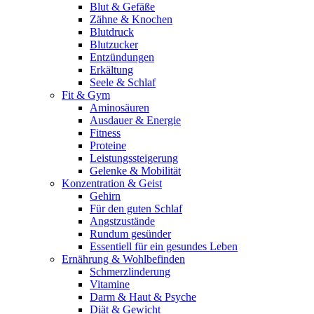
Blut & Gefäße
Zähne & Knochen
Blutdruck
Blutzucker
Entzündungen
Erkältung
Seele & Schlaf
Fit & Gym
Aminosäuren
Ausdauer & Energie
Fitness
Proteine
Leistungssteigerung
Gelenke & Mobilität
Konzentration & Geist
Gehirn
Für den guten Schlaf
Angstzustände
Rundum gesünder
Essentiell für ein gesundes Leben
Ernährung & Wohlbefinden
Schmerzlinderung
Vitamine
Darm & Haut & Psyche
Diät & Gewicht