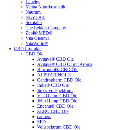
Laneige
Meina Naturkosmetik
Naurum
NEYLA®
Serotalin
The Lekker Company
ZeolithMED®
Vita Oleum®
VitaWorld®
CBD Produkte
CBD Öle
Avitava® CBD Öle
Avitava® CBD Öl mit Aroma
Biocannol® CBD Öle
ALPHABINOL®
Candropharm CBD Öle
India® CBD Öle
Jinxx Vollspektrum
Vita Oleum CBD Öle
John Hemp CBD Öle
Encann® CBD Öle
ZERO CBD Öle
canneo.
SFD
Vollspektrum CBD Öle