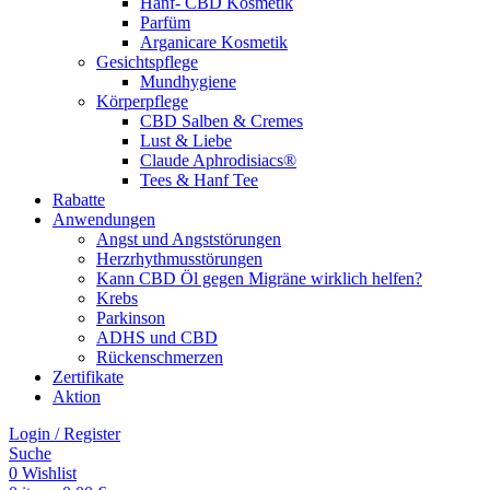
Hanf- CBD Kosmetik
Parfüm
Arganicare Kosmetik
Gesichtspflege
Mundhygiene
Körperpflege
CBD Salben & Cremes
Lust & Liebe
Claude Aphrodisiacs®
Tees & Hanf Tee
Rabatte
Anwendungen
Angst und Angststörungen
Herzrhythmusstörungen
Kann CBD Öl gegen Migräne wirklich helfen?
Krebs
Parkinson
ADHS und CBD
Rückenschmerzen
Zertifikate
Aktion
Login / Register
Suche
0
Wishlist