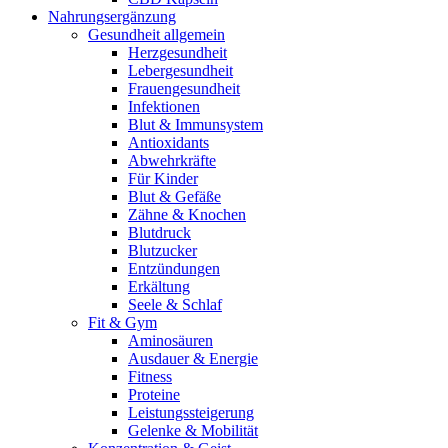
Nahrungsergänzung
Gesundheit allgemein
Herzgesundheit
Lebergesundheit
Frauengesundheit
Infektionen
Blut & Immunsystem
Antioxidants
Abwehrkräfte
Für Kinder
Blut & Gefäße
Zähne & Knochen
Blutdruck
Blutzucker
Entzündungen
Erkältung
Seele & Schlaf
Fit & Gym
Aminosäuren
Ausdauer & Energie
Fitness
Proteine
Leistungssteigerung
Gelenke & Mobilität