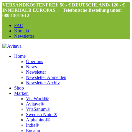
VERSANDKOSTENFREI: 50,- € DEUTSCHLAND/ 120,- €
INNERHALB EUROPAS -
Telefonische Bestellung unter:
089 13011612
FAQ
Kontakt
Newsletter
Home
Über uns
News
Newsletter
Newsletter Abmelden
Newsletter Archiv
Shop
Marken
VitaWorld®
Avitava®
VitaSanum®
Swedish Nutra®
Alphabinol®
India®
Encann