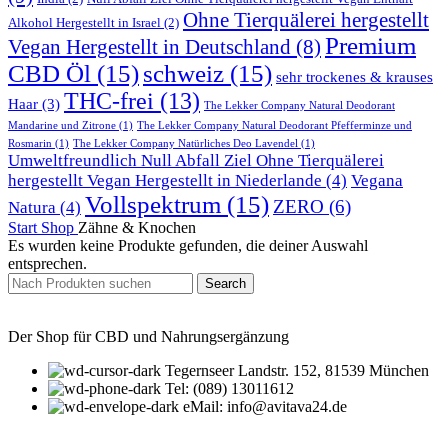
Ohne Tierquälerei hergestellt
Alkohol Hergestellt in Israel
(2)
Premium
Vegan Hergestellt in Deutschland
(8)
CBD Öl
(15)
schweiz
(15)
sehr trockenes & krauses
THC-frei
(13)
Haar
(3)
The Lekker Company Natural Deodorant
Mandarine und Zitrone
(1)
The Lekker Company Natural Deodorant Pfefferminze und
Rosmarin
(1)
The Lekker Company Natürliches Deo Lavendel
(1)
Umweltfreundlich Null Abfall Ziel Ohne Tierquälerei
hergestellt Vegan Hergestellt in Niederlande
(4)
Vegana
Vollspektrum
(15)
ZERO
(6)
Natura
(4)
Start
Shop
Zähne & Knochen
Es wurden keine Produkte gefunden, die deiner Auswahl
entsprechen.
Search
Der Shop für CBD und Nahrungsergänzung
Tegernseer Landstr. 152, 81539 München
Tel: (089) 13011612
eMail: info@avitava24.de