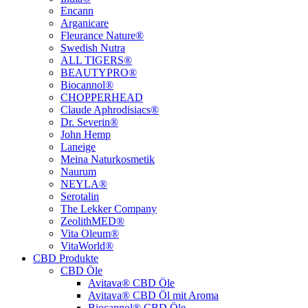
Encann
Arganicare
Fleurance Nature®
Swedish Nutra
ALL TIGERS®
BEAUTYPRO®
Biocannol®
CHOPPERHEAD
Claude Aphrodisiacs®
Dr. Severin®
John Hemp
Laneige
Meina Naturkosmetik
Naurum
NEYLA®
Serotalin
The Lekker Company
ZeolithMED®
Vita Oleum®
VitaWorld®
CBD Produkte
CBD Öle
Avitava® CBD Öle
Avitava® CBD Öl mit Aroma
Biocannol® CBD Öle