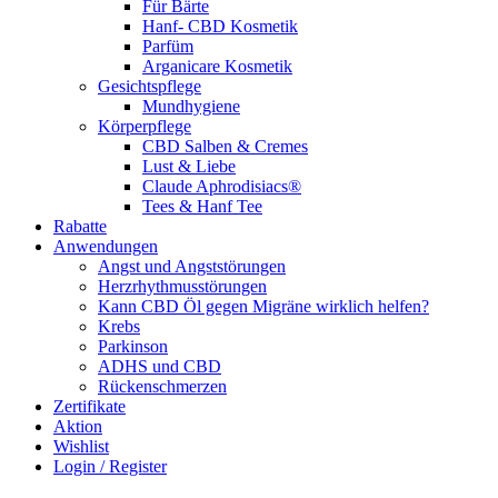
Für Bärte
Hanf- CBD Kosmetik
Parfüm
Arganicare Kosmetik
Gesichtspflege
Mundhygiene
Körperpflege
CBD Salben & Cremes
Lust & Liebe
Claude Aphrodisiacs®
Tees & Hanf Tee
Rabatte
Anwendungen
Angst und Angststörungen
Herzrhythmusstörungen
Kann CBD Öl gegen Migräne wirklich helfen?
Krebs
Parkinson
ADHS und CBD
Rückenschmerzen
Zertifikate
Aktion
Wishlist
Login / Register