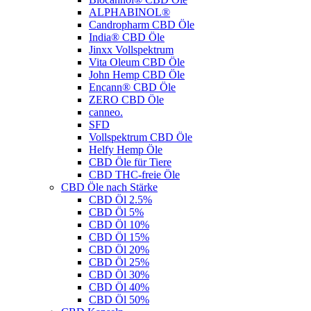
ALPHABINOL®
Candropharm CBD Öle
India® CBD Öle
Jinxx Vollspektrum
Vita Oleum CBD Öle
John Hemp CBD Öle
Encann® CBD Öle
ZERO CBD Öle
canneo.
SFD
Vollspektrum CBD Öle
Helfy Hemp Öle
CBD Öle für Tiere
CBD THC-freie Öle
CBD Öle nach Stärke
CBD Öl 2.5%
CBD Öl 5%
CBD Öl 10%
CBD Öl 15%
CBD Öl 20%
CBD Öl 25%
CBD Öl 30%
CBD Öl 40%
CBD Öl 50%