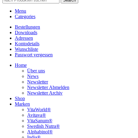
Search
Menu
Categories
Bestellungen
Downloads
Adressen
Kontodetails
Wunschliste
Passwort vergessen
Home
Über uns
News
Newsletter
Newsletter Abmelden
Newsletter Archiv
Shop
Marken
VitaWorld®
Avitava®
VitaSanum®
Swedish Nutra®
Alphabinol®
India®