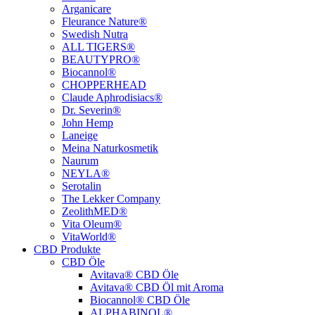
Arganicare
Fleurance Nature®
Swedish Nutra
ALL TIGERS®
BEAUTYPRO®
Biocannol®
CHOPPERHEAD
Claude Aphrodisiacs®
Dr. Severin®
John Hemp
Laneige
Meina Naturkosmetik
Naurum
NEYLA®
Serotalin
The Lekker Company
ZeolithMED®
Vita Oleum®
VitaWorld®
CBD Produkte
CBD Öle
Avitava® CBD Öle
Avitava® CBD Öl mit Aroma
Biocannol® CBD Öle
ALPHABINOL®