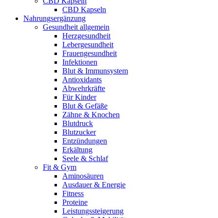
CBD Kapseln
CBD Kapseln
Nahrungsergänzung
Gesundheit allgemein
Herzgesundheit
Lebergesundheit
Frauengesundheit
Infektionen
Blut & Immunsystem
Antioxidants
Abwehrkräfte
Für Kinder
Blut & Gefäße
Zähne & Knochen
Blutdruck
Blutzucker
Entzündungen
Erkältung
Seele & Schlaf
Fit & Gym
Aminosäuren
Ausdauer & Energie
Fitness
Proteine
Leistungssteigerung