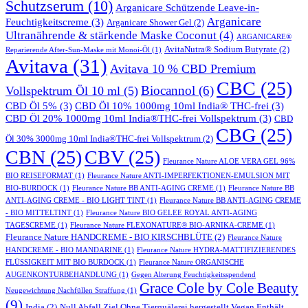
Schutzserum
(10)
Arganicare Schützende Leave-in-
Arganicare
Feuchtigkeitscreme
(3)
Arganicare Shower Gel
(2)
Ultranährende & stärkende Maske Coconut
(4)
ARGANICARE®
AvitaNutra® Sodium Butyrate
(2)
Reparierende After-Sun-Maske mit Monoi-Öl
(1)
Avitava
(31)
Avitava 10 % CBD Premium
CBC
(25)
Biocannol
(6)
Vollspektrum Öl 10 ml
(5)
CBD Öl 5%
(3)
CBD Öl 10% 1000mg 10ml India® THC-frei
(3)
CBD Öl 20% 1000mg 10ml India®THC-frei Vollspektrum
(3)
CBD
CBG
(25)
Öl 30% 3000mg 10ml India®THC-frei Vollspektrum
(2)
CBN
(25)
CBV
(25)
Fleurance Nature ALOE VERA GEL 96%
BIO REISEFORMAT
(1)
Fleurance Nature ANTI-IMPERFEKTIONEN-EMULSION MIT
BIO-BURDOCK
(1)
Fleurance Nature BB ANTI-AGING CREME
(1)
Fleurance Nature BB
ANTI-AGING CREME - BIO LIGHT TINT
(1)
Fleurance Nature BB ANTI-AGING CREME
- BIO MITTELTINT
(1)
Fleurance Nature BIO GELEE ROYAL ANTI-AGING
TAGESCREME
(1)
Fleurance Nature FLEXONATURE® BIO-ARNIKA-CREME
(1)
Fleurance Nature HANDCREME - BIO KIRSCHBLÜTE
(2)
Fleurance Nature
HANDCREME - BIO MANDARINE
(1)
Fleurance Nature HYDRA-MATTIFIZIERENDES
FLÜSSIGKEIT MIT BIO BURDOCK
(1)
Fleurance Nature ORGANISCHE
AUGENKONTURBEHANDLUNG
(1)
Gegen Alterung Feuchtigkeitsspendend
Grace Cole by Cole Beauty
Neugewichtung Nachfüllen Straffung
(1)
(9)
India
(2)
Null Abfall Ziel Ohne Tierquälerei hergestellt Vegan Enthält