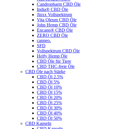
Candropharm CBD Öle
India® CBD Öle
Jinxx Vollspektrum
Vita Oleum CBD Öle
John Hemp CBD Öle
Encann® CBD Öle
ZERO CBD Öle
canneo.
SFD
Vollspektrum CBD Öle
Helfy Hemp Öle
CBD Öle für Tiere
CBD THC-freie Öle
CBD Öle nach Stärke
CBD Öl 2.5%
CBD Öl 5%
CBD Öl 10%
CBD Öl 15%
CBD Öl 20%
CBD Öl 25%
CBD Öl 30%
CBD Öl 40%
CBD Öl 50%
CBD Kapseln
CBD Kapseln