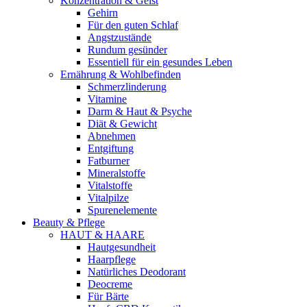
Konzentration & Geist
Gehirn
Für den guten Schlaf
Angstzustände
Rundum gesünder
Essentiell für ein gesundes Leben
Ernährung & Wohlbefinden
Schmerzlinderung
Vitamine
Darm & Haut & Psyche
Diät & Gewicht
Abnehmen
Entgiftung
Fatburner
Mineralstoffe
Vitalstoffe
Vitalpilze
Spurenelemente
Beauty & Pflege
HAUT & HAARE
Hautgesundheit
Haarpflege
Natürliches Deodorant
Deocreme
Für Bärte