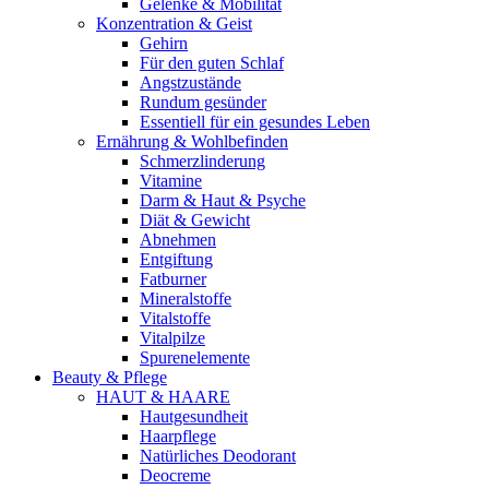
Gelenke & Mobilität
Konzentration & Geist
Gehirn
Für den guten Schlaf
Angstzustände
Rundum gesünder
Essentiell für ein gesundes Leben
Ernährung & Wohlbefinden
Schmerzlinderung
Vitamine
Darm & Haut & Psyche
Diät & Gewicht
Abnehmen
Entgiftung
Fatburner
Mineralstoffe
Vitalstoffe
Vitalpilze
Spurenelemente
Beauty & Pflege
HAUT & HAARE
Hautgesundheit
Haarpflege
Natürliches Deodorant
Deocreme