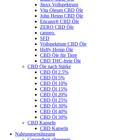
Jinxx Vollspektrum
Vita Oleum CBD Öle
John Hemp CBD Öle
Encann® CBD Öle
ZERO CBD Öle
canneo.
SFD
Vollspektrum CBD Öle
Helfy Hemp Öle
CBD Öle für Tiere
CBD THC-freie Öle
CBD Öle nach Stärke
CBD Öl 2.5%
CBD Öl 5%
CBD Öl 10%
CBD Öl 15%
CBD Öl 20%
CBD Öl 25%
CBD Öl 30%
CBD Öl 40%
CBD Öl 50%
CBD Kapseln
CBD Kapseln
Nahrungsergänzung
Gesundheit allgemein