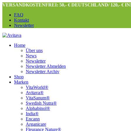
VERSANDKOSTENFREI: 50,- € DEUTSCHLAND/ 120,- € 
FAQ
Kontakt
Newsletter
Home
Über uns
News
Newsletter
Newsletter Abmelden
Newsletter Archiv
Shop
Marken
VitaWorld®
Avitava®
VitaSanum®
Swedish Nutra®
Alphabinol®
India®
Encann
Arganicare
Fleurance Nature®