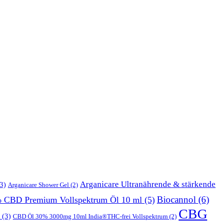
Arganicare Ultranährende & stärkende
3)
Arganicare Shower Gel
(2)
Biocannol
(6)
% CBD Premium Vollspektrum Öl 10 ml
(5)
CBG
(3)
CBD Öl 30% 3000mg 10ml India®THC-frei Vollspektrum
(2)