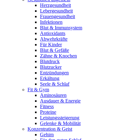
Herzgesundheit
Lebergesundheit
Frauengesundheit
Infektionen
Blut & Immunsystem
Antioxidants
Abwehrkräfte
Für Kinder
Blut & Gefäße
Zähne & Knochen
Blutdruck
Blutzucker
Entzündungen
Erkältung
Seele & Schlaf
Fit & Gym
Aminosäuren
Ausdauer & Energie
Fitness
Proteine
Leistungssteigerung
Gelenke & Mobilität
Konzentration & Geist
Gehirn