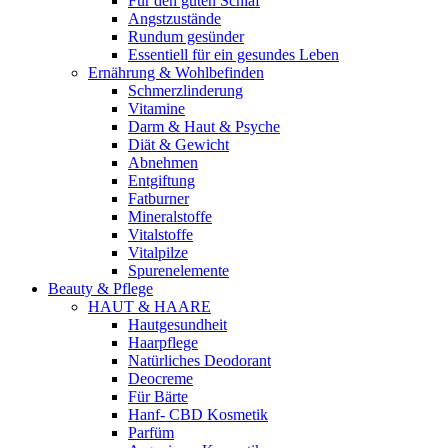
Für den guten Schlaf
Angstzustände
Rundum gesünder
Essentiell für ein gesundes Leben
Ernährung & Wohlbefinden
Schmerzlinderung
Vitamine
Darm & Haut & Psyche
Diät & Gewicht
Abnehmen
Entgiftung
Fatburner
Mineralstoffe
Vitalstoffe
Vitalpilze
Spurenelemente
Beauty & Pflege
HAUT & HAARE
Hautgesundheit
Haarpflege
Natürliches Deodorant
Deocreme
Für Bärte
Hanf- CBD Kosmetik
Parfüm