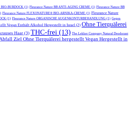
T BIO-BURDOCK
(1)
Fleurance Nature BB ANTI-AGING CREME
(1)
Fleurance Nature BB
Fleurance Nature
)
Fleurance Nature FLEXONATURE® BIO-ARNIKA-CREME
(1)
DOCK
(1)
Fleurance Nature ORGANISCHE AUGENKONTURBEHANDLUNG
(1)
Gegen
Ohne Tierquälerei
ellt Vegan Enthält Alkohol Hergestellt in Israel
(2)
THC-frei
(13)
krauses Haar
(3)
The Lekker Company Natural Deodorant
bfall Ziel Ohne Tierquälerei hergestellt Vegan Hergestellt in