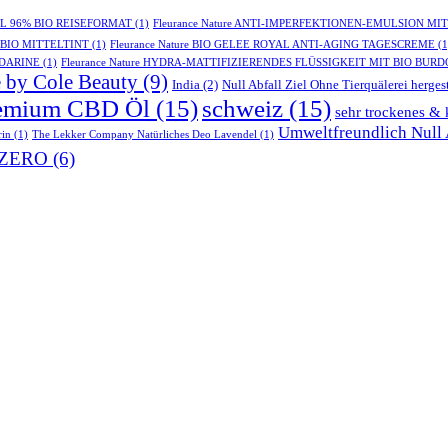
GEL 96% BIO REISEFORMAT
(1)
Fleurance Nature ANTI-IMPERFEKTIONEN-EMULSION MI
- BIO MITTELTINT
(1)
Fleurance Nature BIO GELEE ROYAL ANTI-AGING TAGESCREME
(1
NDARINE
(1)
Fleurance Nature HYDRA-MATTIFIZIERENDES FLÜSSIGKEIT MIT BIO BUR
 by Cole Beauty
(9)
India
(2)
Null Abfall Ziel Ohne Tierquälerei hergest
emium CBD Öl
(15)
schweiz
(15)
sehr trockenes & 
Umweltfreundlich Null A
rin
(1)
The Lekker Company Natürliches Deo Lavendel
(1)
ZERO
(6)