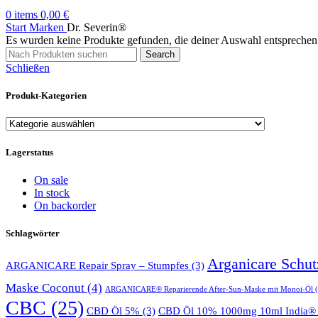
0
items
0,00
€
Start
Marken
Dr. Severin®
Es wurden keine Produkte gefunden, die deiner Auswahl entsprechen
Search
Schließen
Produkt-Kategorien
Lagerstatus
On sale
In stock
On backorder
Schlagwörter
Arganicare Schu
ARGANICARE Repair Spray – Stumpfes
(3)
Maske Coconut
(4)
ARGANICARE® Reparierende After-Sun-Maske mit Monoi-Öl
(
CBC
(25)
CBD Öl 5%
(3)
CBD Öl 10% 1000mg 10ml India® 