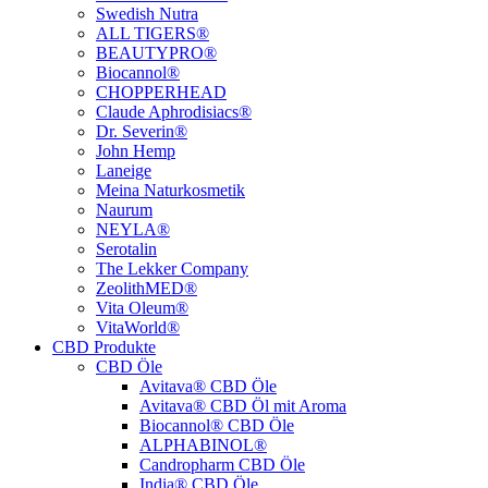
Swedish Nutra
ALL TIGERS®
BEAUTYPRO®
Biocannol®
CHOPPERHEAD
Claude Aphrodisiacs®
Dr. Severin®
John Hemp
Laneige
Meina Naturkosmetik
Naurum
NEYLA®
Serotalin
The Lekker Company
ZeolithMED®
Vita Oleum®
VitaWorld®
CBD Produkte
CBD Öle
Avitava® CBD Öle
Avitava® CBD Öl mit Aroma
Biocannol® CBD Öle
ALPHABINOL®
Candropharm CBD Öle
India® CBD Öle