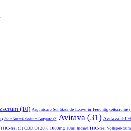
.
tzserum
(10)
Arganicare Schützende Leave-in-Feuchtigkeitscreme
(
Avitava
(31)
Avitava 10 
AvitaNutra® Sodium Butyrate
(2)
1)
THC-frei
(3)
CBD Öl 20% 1000mg 10ml India®THC-frei Vollspektrum