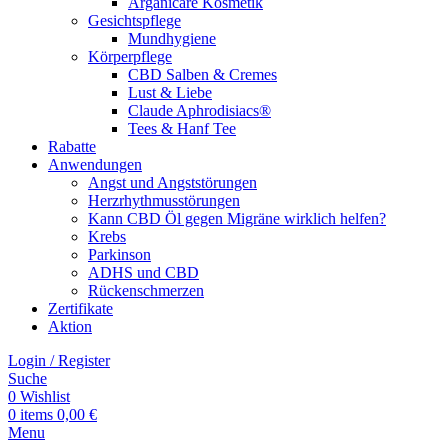
Arganicare Kosmetik
Gesichtspflege
Mundhygiene
Körperpflege
CBD Salben & Cremes
Lust & Liebe
Claude Aphrodisiacs®
Tees & Hanf Tee
Rabatte
Anwendungen
Angst und Angststörungen
Herzrhythmusstörungen
Kann CBD Öl gegen Migräne wirklich helfen?
Krebs
Parkinson
ADHS und CBD
Rückenschmerzen
Zertifikate
Aktion
Login / Register
Suche
0
Wishlist
0
items
0,00
€
Menu