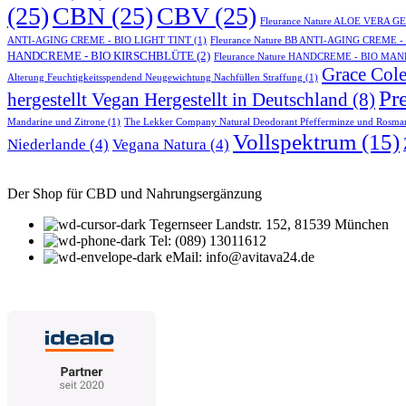
(25)
CBN
(25)
CBV
(25)
Fleurance Nature ALOE VERA 
ANTI-AGING CREME - BIO LIGHT TINT
(1)
Fleurance Nature BB ANTI-AGING CREME 
HANDCREME - BIO KIRSCHBLÜTE
(2)
Fleurance Nature HANDCREME - BIO MA
Grace Cole
Alterung Feuchtigkeitsspendend Neugewichtung Nachfüllen Straffung
(1)
Pr
hergestellt Vegan Hergestellt in Deutschland
(8)
Mandarine und Zitrone
(1)
The Lekker Company Natural Deodorant Pfefferminze und Rosma
Vollspektrum
(15)
Niederlande
(4)
Vegana Natura
(4)
Der Shop für CBD und Nahrungsergänzung
Tegernseer Landstr. 152, 81539 München
Tel: (089) 13011612
eMail: info@avitava24.de