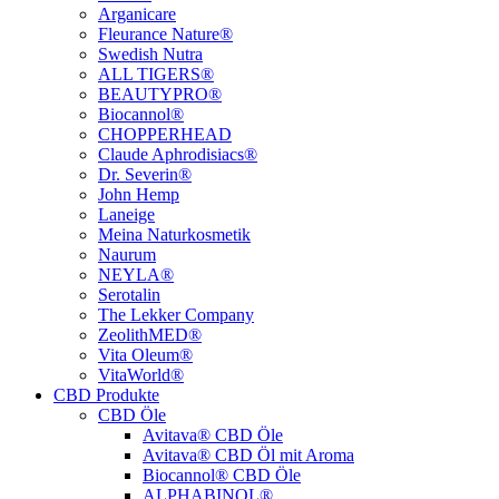
Arganicare
Fleurance Nature®
Swedish Nutra
ALL TIGERS®
BEAUTYPRO®
Biocannol®
CHOPPERHEAD
Claude Aphrodisiacs®
Dr. Severin®
John Hemp
Laneige
Meina Naturkosmetik
Naurum
NEYLA®
Serotalin
The Lekker Company
ZeolithMED®
Vita Oleum®
VitaWorld®
CBD Produkte
CBD Öle
Avitava® CBD Öle
Avitava® CBD Öl mit Aroma
Biocannol® CBD Öle
ALPHABINOL®