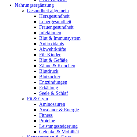
Nahrungsergänzung
Gesundheit allgemein
Herzgesundheit
Lebergesundheit
Frauengesundheit
Infektionen
Blut & Immunsystem
Antioxidants
Abwehrkräfte
Für Kinder
Blut & Gefäße
Zähne & Knochen
Blutdruck
Blutzucker
Entzündungen
Erkältung
Seele & Schlaf
Fit & Gym
Aminosäuren
Ausdauer & Energie
Fitness
Proteine
Leistungssteigerung
Gelenke & Mobilität