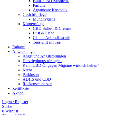
Hanf- CBD Kosmetik
Parfüm
Arganicare Kosmetik
Gesichtspflege
Mundhygiene
Körperpflege
CBD Salben & Cremes
Lust & Liebe
Claude Aphrodisiacs®
Tees & Hanf Tee
Rabatte
Anwendungen
Angst und Angststörungen
Herzrhythmusstörungen
Kann CBD Öl gegen Migräne wirklich helfen?
Krebs
Parkinson
ADHS und CBD
Rückenschmerzen
Zertifikate
Aktion
Login / Register
Suche
0
Wishlist