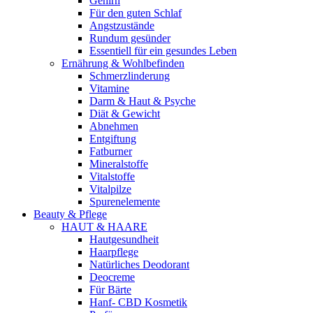
Gehirn
Für den guten Schlaf
Angstzustände
Rundum gesünder
Essentiell für ein gesundes Leben
Ernährung & Wohlbefinden
Schmerzlinderung
Vitamine
Darm & Haut & Psyche
Diät & Gewicht
Abnehmen
Entgiftung
Fatburner
Mineralstoffe
Vitalstoffe
Vitalpilze
Spurenelemente
Beauty & Pflege
HAUT & HAARE
Hautgesundheit
Haarpflege
Natürliches Deodorant
Deocreme
Für Bärte
Hanf- CBD Kosmetik