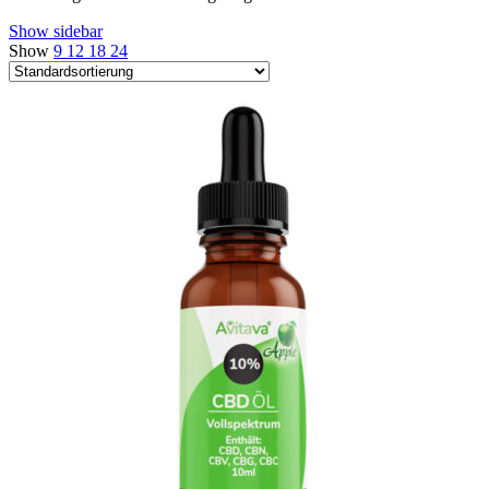
Show sidebar
Show
9
12
18
24