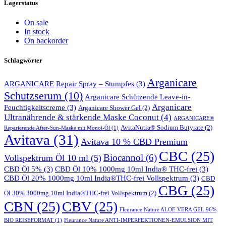
Lagerstatus
On sale
In stock
On backorder
Schlagwörter
Arganicare
ARGANICARE Repair Spray – Stumpfes
(3)
Schutzserum
(10)
Arganicare Schützende Leave-in-
Arganicare
Feuchtigkeitscreme
(3)
Arganicare Shower Gel
(2)
Ultranährende & stärkende Maske Coconut
(4)
ARGANICARE®
AvitaNutra® Sodium Butyrate
(2)
Reparierende After-Sun-Maske mit Monoi-Öl
(1)
Avitava
(31)
Avitava 10 % CBD Premium
CBC
(25)
Biocannol
(6)
Vollspektrum Öl 10 ml
(5)
CBD Öl 5%
(3)
CBD Öl 10% 1000mg 10ml India® THC-frei
(3)
CBD Öl 20% 1000mg 10ml India®THC-frei Vollspektrum
(3)
CBD
CBG
(25)
Öl 30% 3000mg 10ml India®THC-frei Vollspektrum
(2)
CBN
(25)
CBV
(25)
Fleurance Nature ALOE VERA GEL 96%
BIO REISEFORMAT
(1)
Fleurance Nature ANTI-IMPERFEKTIONEN-EMULSION MIT