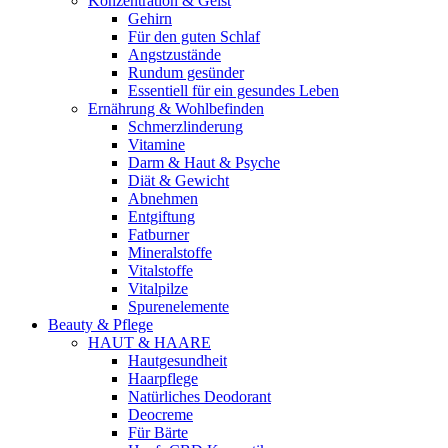
Konzentration & Geist
Gehirn
Für den guten Schlaf
Angstzustände
Rundum gesünder
Essentiell für ein gesundes Leben
Ernährung & Wohlbefinden
Schmerzlinderung
Vitamine
Darm & Haut & Psyche
Diät & Gewicht
Abnehmen
Entgiftung
Fatburner
Mineralstoffe
Vitalstoffe
Vitalpilze
Spurenelemente
Beauty & Pflege
HAUT & HAARE
Hautgesundheit
Haarpflege
Natürliches Deodorant
Deocreme
Für Bärte