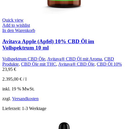
Quick view
Add to wishlist
In den Warenkorb
Avitava Apple (Apfel) 10% CBD Öl im
Vollspektrum 10 ml
Vollspektrum CBD Öle
,
Avitava® CBD Öl mit Aroma
,
CBD
Produkte
,
CBD Öle mit THC
,
Avitava® CBD Öle
,
CBD Öl 10%
23,95
€
2.395,00
€
/
l
inkl. 19 % MwSt.
zzgl.
Versandkosten
Lieferzeit:
1-3 Werktage