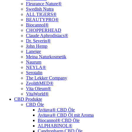
Fleurance Nature®
Swedish Nutra
ALL TIGERS®
BEAUTYPRO®
Biocannol®
CHOPPERHEAD
Claude Aphrodisiacs®
Dr. Severin®
John Hemp
Laneige
Meina Naturkosmetik
Naurum
NEYLA®
Serotalin
The Lekker Company
ZeolithMED®
Vita Oleum®
VitaWorld®
CBD Produkte
CBD Öle
Avitava® CBD Öle
Avitava® CBD Öl mit Aroma
Biocannol® CBD Öle
ALPHABINOL®
Candropharm CBD Öle