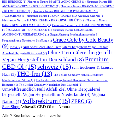
BIO-BURDOCK
(1)
Fleurance Nature BB ANTI-AGING CREME
(1)
Fleurance Nature BB
ANTI-AGING CREME - BIO LIGHT TINT
(1)
Fleurance Nature BB ANTI-AGING CREME
- BIO MITTELTINT
(1)
Fleurance Nature BIO GELEE ROYAL ANTI-AGING
TAGESCREME
(1)
Fleurance Nature FLEXONATURE® BIO-ARNIKA-CREME
(1)
Fleurance Nature HANDCREME - BIO KIRSCHBLÜTE
(2)
Fleurance Nature
HANDCREME - BIO MANDARINE
(1)
Fleurance Nature HYDRA-MATTIFIZIERENDES
FLÜSSIGKEIT MIT BIO BURDOCK
(1)
Fleurance Nature ORGANISCHE
AUGENKONTURBEHANDLUNG
(1)
Gegen Alterung Feuchtigkeitsspendend
Grace Cole by Cole Beauty
Neugewichtung Nachfüllen Straffung
(1)
(9)
India
(2)
Null Abfall Ziel Ohne Tierquälerei hergestellt Vegan Enthält
Ohne Tierquälerei hergestellt
Alkohol Hergestellt in Israel
(2)
Premium
Vegan Hergestellt in Deutschland
(8)
CBD Öl
(15)
schweiz
(15)
sehr trockenes & krauses
THC-frei
(13)
Haar
(3)
The Lekker Company Natural Deodorant
Mandarine und Zitrone
(1)
The Lekker Company Natural Deodorant Pfefferminze und
Rosmarin
(1)
The Lekker Company Natürliches Deo Lavendel
(1)
Umweltfreundlich Null Abfall Ziel Ohne Tierquälerei
hergestellt Vegan Hergestellt in Niederlande
(4)
Vegana
Vollspektrum
(15)
ZERO
(6)
Natura
(4)
Start
Shop
Avitava® CBD Öl mit Aroma
Alle 7 Ergebnisse werden angezeigt