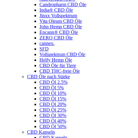
Candropharm CBD Öle
India® CBD Öle
Jinxx Vollspektrum
Vita Oleum CBD Öle
John Hemp CBD Öle
Encann® CBD Öle
ZERO CBD Öle
canneo.
SFD
Vollspektrum CBD Öle
Helfy Hemp Öle
CBD Öle für Tiere
CBD THC-freie Öle
CBD Öle nach Stärke
CBD Öl 2.5%
CBD Öl 5%
CBD Öl 10%
CBD Öl 15%
CBD Öl 20%
CBD Öl 25%
CBD Öl 30%
CBD Öl 40%
CBD Öl 50%
CBD Kapseln
CBD Kapseln