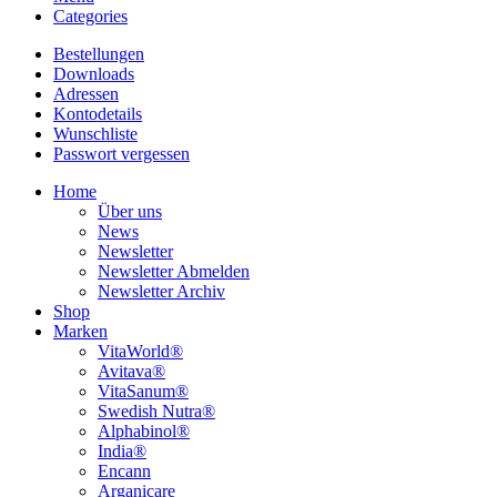
Categories
Bestellungen
Downloads
Adressen
Kontodetails
Wunschliste
Passwort vergessen
Home
Über uns
News
Newsletter
Newsletter Abmelden
Newsletter Archiv
Shop
Marken
VitaWorld®
Avitava®
VitaSanum®
Swedish Nutra®
Alphabinol®
India®
Encann
Arganicare