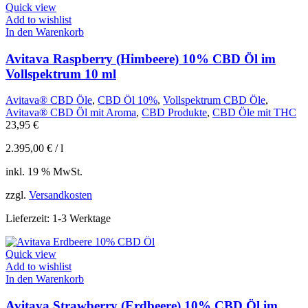
Quick view
Add to wishlist
In den Warenkorb
Avitava Raspberry (Himbeere) 10% CBD Öl im
Vollspektrum 10 ml
Avitava® CBD Öle
,
CBD Öl 10%
,
Vollspektrum CBD Öle
,
Avitava® CBD Öl mit Aroma
,
CBD Produkte
,
CBD Öle mit THC
23,95
€
2.395,00
€
/
l
inkl. 19 % MwSt.
zzgl.
Versandkosten
Lieferzeit:
1-3 Werktage
Quick view
Add to wishlist
In den Warenkorb
Avitava Strawberry (Erdbeere) 10% CBD Öl im