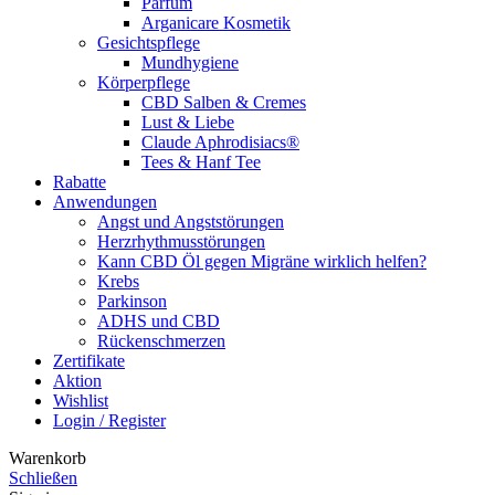
Parfüm
Arganicare Kosmetik
Gesichtspflege
Mundhygiene
Körperpflege
CBD Salben & Cremes
Lust & Liebe
Claude Aphrodisiacs®
Tees & Hanf Tee
Rabatte
Anwendungen
Angst und Angststörungen
Herzrhythmusstörungen
Kann CBD Öl gegen Migräne wirklich helfen?
Krebs
Parkinson
ADHS und CBD
Rückenschmerzen
Zertifikate
Aktion
Wishlist
Login / Register
Warenkorb
Schließen