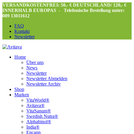
VERSANDKOSTENFREI: 50,- € DEUTSCHLAND/ 120,- €
INNERHALB EUROPAS -
Telefonische Bestellung unter:
089 13011612
FAQ
Kontakt
Newsletter
Home
Über uns
News
Newsletter
Newsletter Abmelden
Newsletter Archiv
Shop
Marken
VitaWorld®
Avitava®
VitaSanum®
Swedish Nutra®
Alphabinol®
India®
Encann