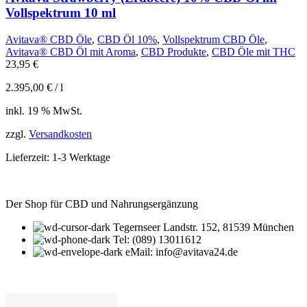
Vollspektrum 10 ml
Avitava® CBD Öle
,
CBD Öl 10%
,
Vollspektrum CBD Öle
,
Avitava® CBD Öl mit Aroma
,
CBD Produkte
,
CBD Öle mit THC
23,95
€
2.395,00
€
/
l
inkl. 19 % MwSt.
zzgl.
Versandkosten
Lieferzeit:
1-3 Werktage
Der Shop für CBD und Nahrungsergänzung
Tegernseer Landstr. 152, 81539 München
Tel: (089) 13011612
eMail: info@avitava24.de