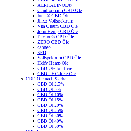
ALPHABINOL®
Candropharm CBD Öle
India® CBD Öle
Jinxx Vollspektrum
Vita Oleum CBD Öle
John Hemp CBD Öle
Encann® CBD Öle
ZERO CBD Öle
canneo.
SFD
Vollspektrum CBD Öle
Helfy Hemp Öle
CBD Öle für Tiere
CBD THC-freie Öle
CBD Öle nach Stärke
CBD Öl 2.5%
CBD Öl 5%
CBD Öl 10%
CBD Öl 15%
CBD Öl 20%
CBD Öl 25%
CBD Öl 30%
CBD Öl 40%
CBD Öl 50%