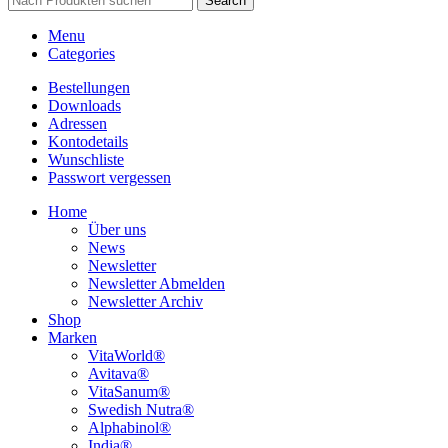
Search
Menu
Categories
Bestellungen
Downloads
Adressen
Kontodetails
Wunschliste
Passwort vergessen
Home
Über uns
News
Newsletter
Newsletter Abmelden
Newsletter Archiv
Shop
Marken
VitaWorld®
Avitava®
VitaSanum®
Swedish Nutra®
Alphabinol®
India®