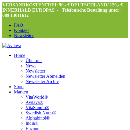
VERSANDKOSTENFREI: 50,- € DEUTSCHLAND/ 120,- €
INNERHALB EUROPAS -
Telefonische Bestellung unter:
089 13011612
FAQ
Kontakt
Newsletter
Home
Über uns
News
Newsletter
Newsletter Abmelden
Newsletter Archiv
Shop
Marken
VitaWorld®
Avitava®
VitaSanum®
Swedish Nutra®
Alphabinol®
India®
Encann