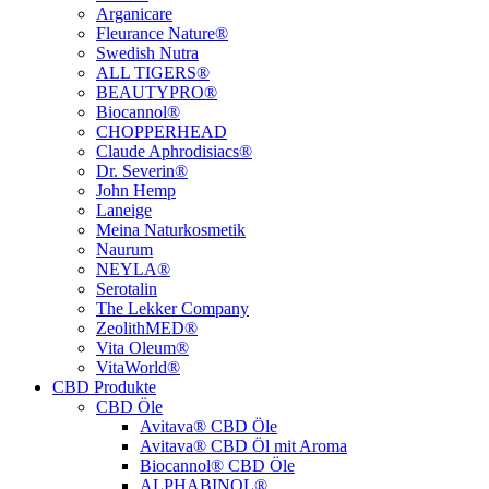
Arganicare
Fleurance Nature®
Swedish Nutra
ALL TIGERS®
BEAUTYPRO®
Biocannol®
CHOPPERHEAD
Claude Aphrodisiacs®
Dr. Severin®
John Hemp
Laneige
Meina Naturkosmetik
Naurum
NEYLA®
Serotalin
The Lekker Company
ZeolithMED®
Vita Oleum®
VitaWorld®
CBD Produkte
CBD Öle
Avitava® CBD Öle
Avitava® CBD Öl mit Aroma
Biocannol® CBD Öle
ALPHABINOL®