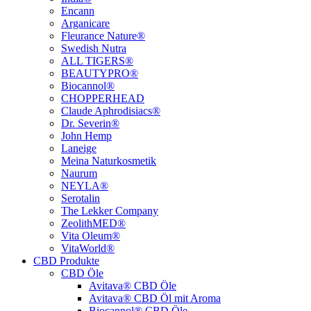
Encann
Arganicare
Fleurance Nature®
Swedish Nutra
ALL TIGERS®
BEAUTYPRO®
Biocannol®
CHOPPERHEAD
Claude Aphrodisiacs®
Dr. Severin®
John Hemp
Laneige
Meina Naturkosmetik
Naurum
NEYLA®
Serotalin
The Lekker Company
ZeolithMED®
Vita Oleum®
VitaWorld®
CBD Produkte
CBD Öle
Avitava® CBD Öle
Avitava® CBD Öl mit Aroma
Biocannol® CBD Öle