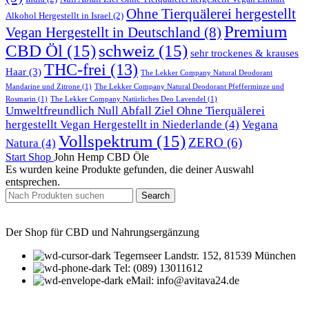
Ohne Tierquälerei hergestellt
Alkohol Hergestellt in Israel
(2)
Premium
Vegan Hergestellt in Deutschland
(8)
CBD Öl
(15)
schweiz
(15)
sehr trockenes & krauses
THC-frei
(13)
Haar
(3)
The Lekker Company Natural Deodorant
Mandarine und Zitrone
(1)
The Lekker Company Natural Deodorant Pfefferminze und
Rosmarin
(1)
The Lekker Company Natürliches Deo Lavendel
(1)
Umweltfreundlich Null Abfall Ziel Ohne Tierquälerei
hergestellt Vegan Hergestellt in Niederlande
(4)
Vegana
Vollspektrum
(15)
ZERO
(6)
Natura
(4)
Start
Shop
John Hemp CBD Öle
Es wurden keine Produkte gefunden, die deiner Auswahl
entsprechen.
Search
Der Shop für CBD und Nahrungsergänzung
Tegernseer Landstr. 152, 81539 München
Tel: (089) 13011612
eMail: info@avitava24.de