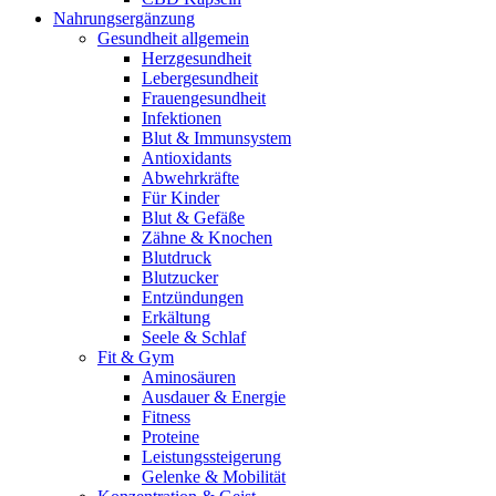
Nahrungsergänzung
Gesundheit allgemein
Herzgesundheit
Lebergesundheit
Frauengesundheit
Infektionen
Blut & Immunsystem
Antioxidants
Abwehrkräfte
Für Kinder
Blut & Gefäße
Zähne & Knochen
Blutdruck
Blutzucker
Entzündungen
Erkältung
Seele & Schlaf
Fit & Gym
Aminosäuren
Ausdauer & Energie
Fitness
Proteine
Leistungssteigerung
Gelenke & Mobilität