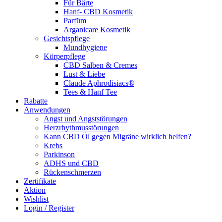
Für Bärte
Hanf- CBD Kosmetik
Parfüm
Arganicare Kosmetik
Gesichtspflege
Mundhygiene
Körperpflege
CBD Salben & Cremes
Lust & Liebe
Claude Aphrodisiacs®
Tees & Hanf Tee
Rabatte
Anwendungen
Angst und Angststörungen
Herzrhythmusstörungen
Kann CBD Öl gegen Migräne wirklich helfen?
Krebs
Parkinson
ADHS und CBD
Rückenschmerzen
Zertifikate
Aktion
Wishlist
Login / Register