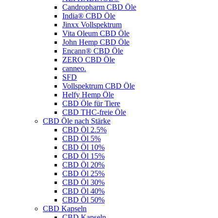
Candropharm CBD Öle
India® CBD Öle
Jinxx Vollspektrum
Vita Oleum CBD Öle
John Hemp CBD Öle
Encann® CBD Öle
ZERO CBD Öle
canneo.
SFD
Vollspektrum CBD Öle
Helfy Hemp Öle
CBD Öle für Tiere
CBD THC-freie Öle
CBD Öle nach Stärke
CBD Öl 2.5%
CBD Öl 5%
CBD Öl 10%
CBD Öl 15%
CBD Öl 20%
CBD Öl 25%
CBD Öl 30%
CBD Öl 40%
CBD Öl 50%
CBD Kapseln
CBD Kapseln