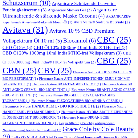
Schutzserum
(10)
Arganicare Schützende Leave-in-
Arganicare
Feuchtigkeitscreme
(3)
Arganicare Shower Gel
(2)
Ultranährende & stärkende Maske Coconut
(4)
ARGANICARE®
AvitaNutra® Sodium Butyrate
(2)
Reparierende After-Sun-Maske mit Monoi-Öl
(1)
Avitava
(31)
Avitava 10 % CBD Premium
CBC
(25)
Biocannol
(6)
Vollspektrum Öl 10 ml
(5)
CBD Öl 5%
(3)
CBD Öl 10% 1000mg 10ml India® THC-frei
(3)
CBD Öl 20% 1000mg 10ml India®THC-frei Vollspektrum
(3)
CBD
CBG
(25)
Öl 30% 3000mg 10ml India®THC-frei Vollspektrum
(2)
CBN
(25)
CBV
(25)
Fleurance Nature ALOE VERA GEL 96%
BIO REISEFORMAT
(1)
Fleurance Nature ANTI-IMPERFEKTIONEN-EMULSION MIT
BIO-BURDOCK
(1)
Fleurance Nature BB ANTI-AGING CREME
(1)
Fleurance Nature BB
ANTI-AGING CREME - BIO LIGHT TINT
(1)
Fleurance Nature BB ANTI-AGING CREME
- BIO MITTELTINT
(1)
Fleurance Nature BIO GELEE ROYAL ANTI-AGING
TAGESCREME
(1)
Fleurance Nature FLEXONATURE® BIO-ARNIKA-CREME
(1)
Fleurance Nature HANDCREME - BIO KIRSCHBLÜTE
(2)
Fleurance Nature
HANDCREME - BIO MANDARINE
(1)
Fleurance Nature HYDRA-MATTIFIZIERENDES
FLÜSSIGKEIT MIT BIO BURDOCK
(1)
Fleurance Nature ORGANISCHE
AUGENKONTURBEHANDLUNG
(1)
Gegen Alterung Feuchtigkeitsspendend
Grace Cole by Cole Beauty
Neugewichtung Nachfüllen Straffung
(1)
(9)
India
(2)
Null Abfall Ziel Ohne Tierquälerei hergestellt Vegan Enthält