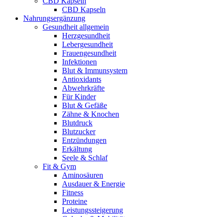
CBD Kapseln
CBD Kapseln
Nahrungsergänzung
Gesundheit allgemein
Herzgesundheit
Lebergesundheit
Frauengesundheit
Infektionen
Blut & Immunsystem
Antioxidants
Abwehrkräfte
Für Kinder
Blut & Gefäße
Zähne & Knochen
Blutdruck
Blutzucker
Entzündungen
Erkältung
Seele & Schlaf
Fit & Gym
Aminosäuren
Ausdauer & Energie
Fitness
Proteine
Leistungssteigerung