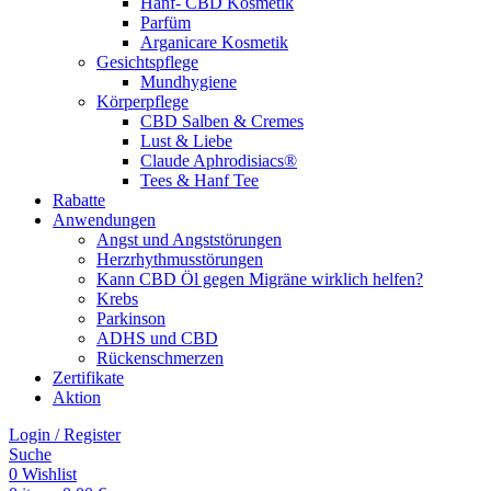
Hanf- CBD Kosmetik
Parfüm
Arganicare Kosmetik
Gesichtspflege
Mundhygiene
Körperpflege
CBD Salben & Cremes
Lust & Liebe
Claude Aphrodisiacs®
Tees & Hanf Tee
Rabatte
Anwendungen
Angst und Angststörungen
Herzrhythmusstörungen
Kann CBD Öl gegen Migräne wirklich helfen?
Krebs
Parkinson
ADHS und CBD
Rückenschmerzen
Zertifikate
Aktion
Login / Register
Suche
0
Wishlist