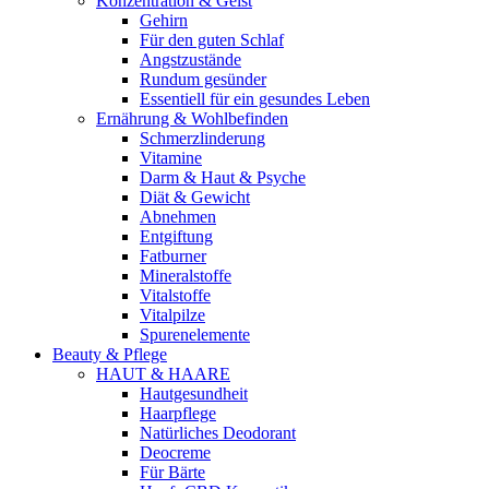
Konzentration & Geist
Gehirn
Für den guten Schlaf
Angstzustände
Rundum gesünder
Essentiell für ein gesundes Leben
Ernährung & Wohlbefinden
Schmerzlinderung
Vitamine
Darm & Haut & Psyche
Diät & Gewicht
Abnehmen
Entgiftung
Fatburner
Mineralstoffe
Vitalstoffe
Vitalpilze
Spurenelemente
Beauty & Pflege
HAUT & HAARE
Hautgesundheit
Haarpflege
Natürliches Deodorant
Deocreme
Für Bärte