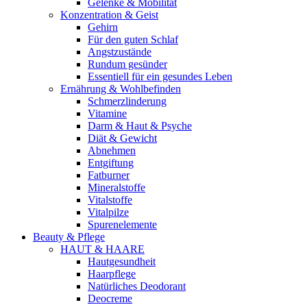
Gelenke & Mobilität
Konzentration & Geist
Gehirn
Für den guten Schlaf
Angstzustände
Rundum gesünder
Essentiell für ein gesundes Leben
Ernährung & Wohlbefinden
Schmerzlinderung
Vitamine
Darm & Haut & Psyche
Diät & Gewicht
Abnehmen
Entgiftung
Fatburner
Mineralstoffe
Vitalstoffe
Vitalpilze
Spurenelemente
Beauty & Pflege
HAUT & HAARE
Hautgesundheit
Haarpflege
Natürliches Deodorant
Deocreme