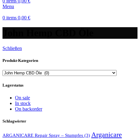
0
items
0,00
€
Menu
0
items
0,00
€
John Hemp CBD Öle
Schließen
Produkt-Kategorien
Lagerstatus
On sale
In stock
On backorder
Schlagwörter
Arganicare
ARGANICARE Repair Spray – Stumpfes
(3)