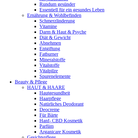
Rundum gesünder
Essentiell für ein gesundes Leben
Ernährung & Wohlbefinden
Schmerzlinderung
Vitamine
Darm & Haut & Psyche
Diät & Gewicht
Abnehmen
Entgiftung
Fatburner
Mineralstoffe
Vitalstoffe
Vitalpilze
Spurenelemente
Beauty & Pflege
HAUT & HAARE
Hautgesundheit
Haarpflege
Natürliches Deodorant
Deocreme
Für Bärte
Hanf- CBD Kosmetik
Parfüm
Arganicare Kosmetik
Gesichtspflege