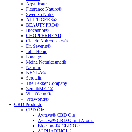
Arganicare
Fleurance Nature®
Swedish Nutra
ALL TIGERS®
BEAUTYPRO®
Biocannol®
CHOPPERHEAD
Claude Aphrodisiacs®
Dr. Severin®
John Hemp
Laneige
Meina Naturkosmetik
Naurum
NEYLA®
Serotalin
The Lekker Company
ZeolithMED®
Vita Oleum®
VitaWorld®
CBD Produkte
CBD Öle
Avitava® CBD Öle
Avitava® CBD Öl mit Aroma
Biocannol® CBD Öle
ALPHABINOL®