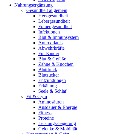
Nahrungsergänzung
Gesundheit allgemein
Herzgesundheit
Lebergesundheit
Frauengesundheit
Infektionen
Blut & Immunsystem
Antioxidants
Abwehrkräfte
Für Kinder
Blut & Gefäße
Zähne & Knochen
Blutdruck
Blutzucker
Entzündungen
Erkältung
Seele & Schlaf
Fit & Gym
Aminosäuren
Ausdauer & Energie
Fitness
Proteine
Leistungssteigerung
Gelenke & Mobilität