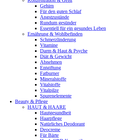
Konzentration & Geist
Gehirn
Für den guten Schlaf
Angstzustände
Rundum gesünder
Essentiell für ein gesundes Leben
Ernährung & Wohlbefinden
Schmerzlinderung
Vitamine
Darm & Haut & Psyche
Diät & Gewicht
Abnehmen
Entgiftung
Fatburner
Mineralstoffe
Vitalstoffe
Vitalpilze
Spurenelemente
Beauty & Pflege
HAUT & HAARE
Hautgesundheit
Haarpflege
Natürliches Deodorant
Deocreme
Für Bärte