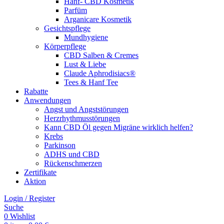
Hanf- CBD Kosmetik
Parfüm
Arganicare Kosmetik
Gesichtspflege
Mundhygiene
Körperpflege
CBD Salben & Cremes
Lust & Liebe
Claude Aphrodisiacs®
Tees & Hanf Tee
Rabatte
Anwendungen
Angst und Angststörungen
Herzrhythmusstörungen
Kann CBD Öl gegen Migräne wirklich helfen?
Krebs
Parkinson
ADHS und CBD
Rückenschmerzen
Zertifikate
Aktion
Login / Register
Suche
0
Wishlist