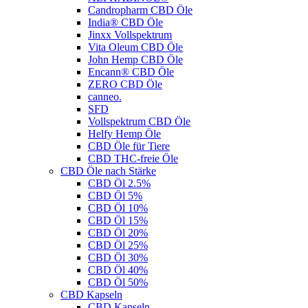
Candropharm CBD Öle
India® CBD Öle
Jinxx Vollspektrum
Vita Oleum CBD Öle
John Hemp CBD Öle
Encann® CBD Öle
ZERO CBD Öle
canneo.
SFD
Vollspektrum CBD Öle
Helfy Hemp Öle
CBD Öle für Tiere
CBD THC-freie Öle
CBD Öle nach Stärke
CBD Öl 2.5%
CBD Öl 5%
CBD Öl 10%
CBD Öl 15%
CBD Öl 20%
CBD Öl 25%
CBD Öl 30%
CBD Öl 40%
CBD Öl 50%
CBD Kapseln
CBD Kapseln