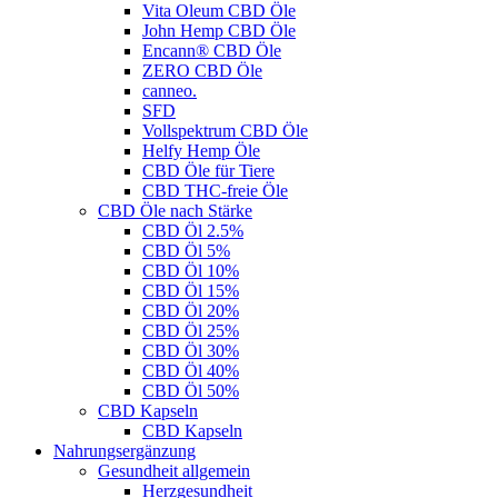
Vita Oleum CBD Öle
John Hemp CBD Öle
Encann® CBD Öle
ZERO CBD Öle
canneo.
SFD
Vollspektrum CBD Öle
Helfy Hemp Öle
CBD Öle für Tiere
CBD THC-freie Öle
CBD Öle nach Stärke
CBD Öl 2.5%
CBD Öl 5%
CBD Öl 10%
CBD Öl 15%
CBD Öl 20%
CBD Öl 25%
CBD Öl 30%
CBD Öl 40%
CBD Öl 50%
CBD Kapseln
CBD Kapseln
Nahrungsergänzung
Gesundheit allgemein
Herzgesundheit