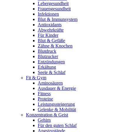
Lebergesundheit
Frauengesundheit
Infektionen
Blut & Immunsystem
Antioxidants
Abwehrkräfte
Für Kinder
Blut & Gefäße
Zähne & Knochen
Blutdruck
Blutzucker
Entzündungen
Erkältung
Seele & Schlaf
Fit & Gym
Aminosäuren
Ausdauer & Energie
Fitness
Proteine
Leistungssteigerung
Gelenke & Mobilität
Konzentration & Geist
Gehirn
Für den guten Schlaf
Angstzustände