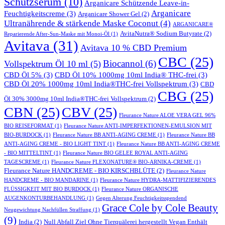
Schutzserum
(10)
Arganicare Schützende Leave-in-
Arganicare
Feuchtigkeitscreme
(3)
Arganicare Shower Gel
(2)
Ultranährende & stärkende Maske Coconut
(4)
ARGANICARE®
AvitaNutra® Sodium Butyrate
(2)
Reparierende After-Sun-Maske mit Monoi-Öl
(1)
Avitava
(31)
Avitava 10 % CBD Premium
CBC
(25)
Biocannol
(6)
Vollspektrum Öl 10 ml
(5)
CBD Öl 5%
(3)
CBD Öl 10% 1000mg 10ml India® THC-frei
(3)
CBD Öl 20% 1000mg 10ml India®THC-frei Vollspektrum
(3)
CBD
CBG
(25)
Öl 30% 3000mg 10ml India®THC-frei Vollspektrum
(2)
CBN
(25)
CBV
(25)
Fleurance Nature ALOE VERA GEL 96%
BIO REISEFORMAT
(1)
Fleurance Nature ANTI-IMPERFEKTIONEN-EMULSION MIT
BIO-BURDOCK
(1)
Fleurance Nature BB ANTI-AGING CREME
(1)
Fleurance Nature BB
ANTI-AGING CREME - BIO LIGHT TINT
(1)
Fleurance Nature BB ANTI-AGING CREME
- BIO MITTELTINT
(1)
Fleurance Nature BIO GELEE ROYAL ANTI-AGING
TAGESCREME
(1)
Fleurance Nature FLEXONATURE® BIO-ARNIKA-CREME
(1)
Fleurance Nature HANDCREME - BIO KIRSCHBLÜTE
(2)
Fleurance Nature
HANDCREME - BIO MANDARINE
(1)
Fleurance Nature HYDRA-MATTIFIZIERENDES
FLÜSSIGKEIT MIT BIO BURDOCK
(1)
Fleurance Nature ORGANISCHE
AUGENKONTURBEHANDLUNG
(1)
Gegen Alterung Feuchtigkeitsspendend
Grace Cole by Cole Beauty
Neugewichtung Nachfüllen Straffung
(1)
(9)
India
(2)
Null Abfall Ziel Ohne Tierquälerei hergestellt Vegan Enthält