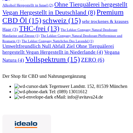
Ohne Tierquälerei hergestellt
Alkohol Hergestellt in Israel
(2)
Premium
Vegan Hergestellt in Deutschland
(8)
CBD Öl
(15)
schweiz
(15)
sehr trockenes & krauses
THC-frei
(13)
Haar
(3)
The Lekker Company Natural Deodorant
Mandarine und Zitrone
(1)
The Lekker Company Natural Deodorant Pfefferminze und
Rosmarin
(1)
The Lekker Company Natürliches Deo Lavendel
(1)
Umweltfreundlich Null Abfall Ziel Ohne Tierquälerei
hergestellt Vegan Hergestellt in Niederlande
(4)
Vegana
Vollspektrum
(15)
ZERO
(6)
Natura
(4)
Der Shop für CBD und Nahrungsergänzung
Tegernseer Landstr. 152, 81539 München
Tel: (089) 13011612
eMail: info@avitava24.de