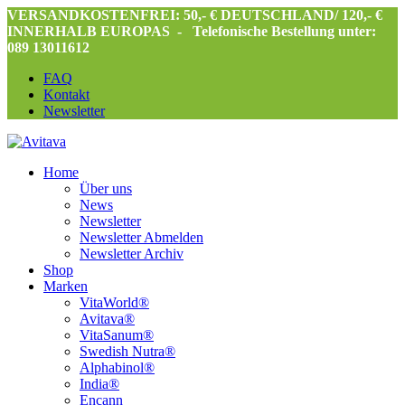
VERSANDKOSTENFREI: 50,- € DEUTSCHLAND/ 120,- €
INNERHALB EUROPAS -
Telefonische Bestellung unter:
089 13011612
FAQ
Kontakt
Newsletter
Home
Über uns
News
Newsletter
Newsletter Abmelden
Newsletter Archiv
Shop
Marken
VitaWorld®
Avitava®
VitaSanum®
Swedish Nutra®
Alphabinol®
India®
Encann