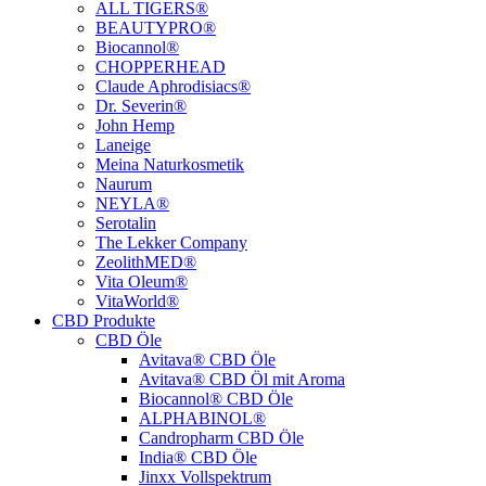
ALL TIGERS®
BEAUTYPRO®
Biocannol®
CHOPPERHEAD
Claude Aphrodisiacs®
Dr. Severin®
John Hemp
Laneige
Meina Naturkosmetik
Naurum
NEYLA®
Serotalin
The Lekker Company
ZeolithMED®
Vita Oleum®
VitaWorld®
CBD Produkte
CBD Öle
Avitava® CBD Öle
Avitava® CBD Öl mit Aroma
Biocannol® CBD Öle
ALPHABINOL®
Candropharm CBD Öle
India® CBD Öle
Jinxx Vollspektrum