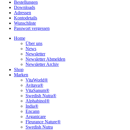
Bestellungen
Downloads
Adressen
Kontodetails
Wunschliste
Passwort vergessen
Home
Über uns
News
Newsletter
Newsletter Abmelden
Newsletter Archiv
Shop
Marken
VitaWorld®
Avitava®
VitaSanum®
Swedish Nutra®
Alphabinol®
India®
Encann
Arganicare
Fleurance Nature®
Swedish Nutra