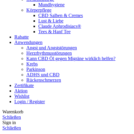
Mundhygiene
Körperpflege
CBD Salben & Cremes
Lust & Liebe
Claude Aphrodisiacs®
Tees & Hanf Tee
Rabatte
Anwendungen
Angst und Angststörungen
Herzrhythmusstörungen
Kann CBD Öl gegen Migräne wirklich helfen?
Krebs
Parkinson
ADHS und CBD
Rückenschmerzen
Zertifikate
Aktion
Wishlist
Login / Register
Warenkorb
Schließen
Sign in
Schließen