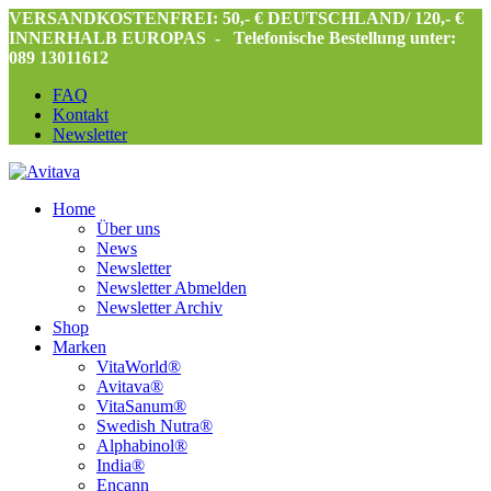
VERSANDKOSTENFREI: 50,- € DEUTSCHLAND/ 120,- €
INNERHALB EUROPAS -
Telefonische Bestellung unter:
089 13011612
FAQ
Kontakt
Newsletter
Home
Über uns
News
Newsletter
Newsletter Abmelden
Newsletter Archiv
Shop
Marken
VitaWorld®
Avitava®
VitaSanum®
Swedish Nutra®
Alphabinol®
India®
Encann