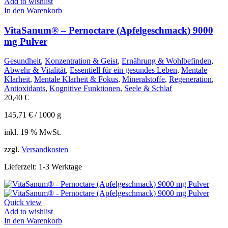
Add to wishlist
In den Warenkorb
VitaSanum® – Pernoctare (Apfelgeschmack) 9000
mg Pulver
Gesundheit
,
Konzentration & Geist
,
Ernährung & Wohlbefinden
,
Abwehr & Vitalität
,
Essentiell für ein gesundes Leben
,
Mentale
Klarheit
,
Mentale Klarheit & Fokus
,
Mineralstoffe
,
Regeneration
,
Antioxidants
,
Kognitive Funktionen
,
Seele & Schlaf
20,40
€
145,71
€
/
1000
g
inkl. 19 % MwSt.
zzgl.
Versandkosten
Lieferzeit:
1-3 Werktage
Quick view
Add to wishlist
In den Warenkorb