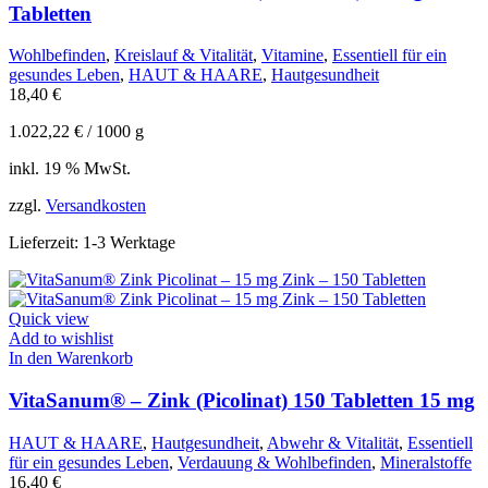
Tabletten
Wohlbefinden
,
Kreislauf & Vitalität
,
Vitamine
,
Essentiell für ein
gesundes Leben
,
HAUT & HAARE
,
Hautgesundheit
18,40
€
1.022,22
€
/
1000
g
inkl. 19 % MwSt.
zzgl.
Versandkosten
Lieferzeit:
1-3 Werktage
Quick view
Add to wishlist
In den Warenkorb
VitaSanum® – Zink (Picolinat) 150 Tabletten 15 mg
HAUT & HAARE
,
Hautgesundheit
,
Abwehr & Vitalität
,
Essentiell
für ein gesundes Leben
,
Verdauung & Wohlbefinden
,
Mineralstoffe
16,40
€