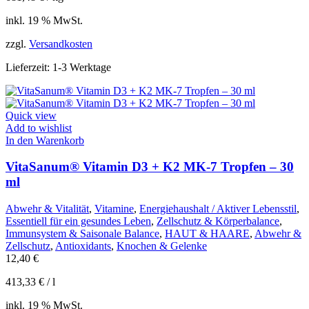
inkl. 19 % MwSt.
zzgl.
Versandkosten
Lieferzeit:
1-3 Werktage
Quick view
Add to wishlist
In den Warenkorb
VitaSanum® Vitamin D3 + K2 MK-7 Tropfen – 30
ml
Abwehr & Vitalität
,
Vitamine
,
Energiehaushalt / Aktiver Lebensstil
,
Essentiell für ein gesundes Leben
,
Zellschutz & Körperbalance
,
Immunsystem & Saisonale Balance
,
HAUT & HAARE
,
Abwehr &
Zellschutz
,
Antioxidants
,
Knochen & Gelenke
12,40
€
413,33
€
/
l
inkl. 19 % MwSt.