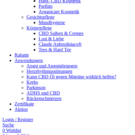
Hanf- CBD Kosmetik
Parfüm
Arganicare Kosmetik
Gesichtspflege
Mundhygiene
Körperpflege
CBD Salben & Cremes
Lust & Liebe
Claude Aphrodisiacs®
Tees & Hanf Tee
Rabatte
Anwendungen
Angst und Angststörungen
Herzrhythmusstörungen
Kann CBD Öl gegen Migräne wirklich helfen?
Krebs
Parkinson
ADHS und CBD
Rückenschmerzen
Zertifikate
Aktion
Login / Register
Suche
0
Wishlist