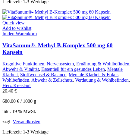
Lieferzeit:
1-3 Werktage
Quick view
Add to wishlist
In den Warenkorb
VitaSanum®- Methyl B-Komplex 500 mg 60
Kapseln
Kognitive Funktionen
,
Nervensystem
,
Ernährung & Wohlbefinden
,
Abwehr & Vitalität
,
Essentiell für ein gesundes Leben
,
Mentale
Klarheit
,
Stoffwechsel & Balance
,
Mentale Klarheit & Fokus
,
Wohlbefinden
,
Abwehr & Zellschutz
,
Verdauung & Wohlbefinden
,
Herz-Kreislauf
20,40
€
680,00
€
/
1000
g
inkl. 19 % MwSt.
zzgl.
Versandkosten
Lieferzeit:
1-3 Werktage