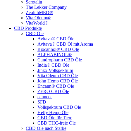
Serotalin
The Lekker Company
ZeolithMED®
Vita Oleum®
VitaWorld®
CBD Produkte
CBD Öle
Avitava® CBD Öle
Avitava® CBD Öl mit Aroma
Biocannol® CBD Öle
ALPHABINOL®
Candropharm CBD Öle
India® CBD Öle
Jinxx Vollspektrum
Vita Oleum CBD Öle
John Hemp CBD Öle
Encann® CBD Öle
ZERO CBD Öle
canneo.
SFD
Vollspektrum CBD Öle
Helfy Hemp Öle
CBD Öle für Tiere
CBD THC-freie Öle
CBD Öle nach Stärke