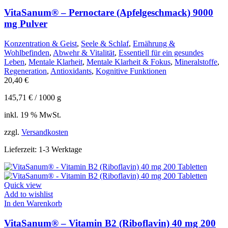
VitaSanum® – Pernoctare (Apfelgeschmack) 9000
mg Pulver
Konzentration & Geist
,
Seele & Schlaf
,
Ernährung &
Wohlbefinden
,
Abwehr & Vitalität
,
Essentiell für ein gesundes
Leben
,
Mentale Klarheit
,
Mentale Klarheit & Fokus
,
Mineralstoffe
,
Regeneration
,
Antioxidants
,
Kognitive Funktionen
20,40
€
145,71
€
/
1000
g
inkl. 19 % MwSt.
zzgl.
Versandkosten
Lieferzeit:
1-3 Werktage
Quick view
Add to wishlist
In den Warenkorb
VitaSanum® – Vitamin B2 (Riboflavin) 40 mg 200