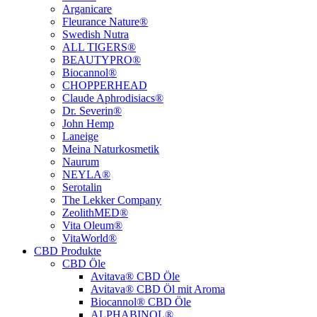
Arganicare
Fleurance Nature®
Swedish Nutra
ALL TIGERS®
BEAUTYPRO®
Biocannol®
CHOPPERHEAD
Claude Aphrodisiacs®
Dr. Severin®
John Hemp
Laneige
Meina Naturkosmetik
Naurum
NEYLA®
Serotalin
The Lekker Company
ZeolithMED®
Vita Oleum®
VitaWorld®
CBD Produkte
CBD Öle
Avitava® CBD Öle
Avitava® CBD Öl mit Aroma
Biocannol® CBD Öle
ALPHABINOL®