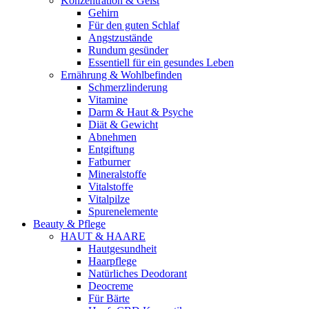
Konzentration & Geist
Gehirn
Für den guten Schlaf
Angstzustände
Rundum gesünder
Essentiell für ein gesundes Leben
Ernährung & Wohlbefinden
Schmerzlinderung
Vitamine
Darm & Haut & Psyche
Diät & Gewicht
Abnehmen
Entgiftung
Fatburner
Mineralstoffe
Vitalstoffe
Vitalpilze
Spurenelemente
Beauty & Pflege
HAUT & HAARE
Hautgesundheit
Haarpflege
Natürliches Deodorant
Deocreme
Für Bärte