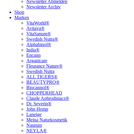
Newsletter Abmelden
Newsletter Archiv
Shop
Marken
VitaWorld®
Avitava®
VitaSanum®
Swedish Nutra®
Alphabinol®
India®
Encann
Arganicare
Fleurance Nature®
Swedish Nutra
ALL TIGERS®
BEAUTYPRO®
Biocannol®
CHOPPERHEAD
Claude Aphrodisiacs®
Dr. Severin®
John Hemp
Laneige
Meina Naturkosmetik
Naurum
NEYLA®