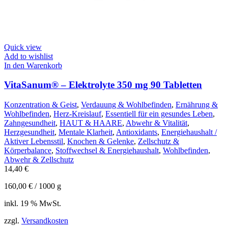
Quick view
Add to wishlist
In den Warenkorb
VitaSanum® – Elektrolyte 350 mg 90 Tabletten
Konzentration & Geist
,
Verdauung & Wohlbefinden
,
Ernährung &
Wohlbefinden
,
Herz-Kreislauf
,
Essentiell für ein gesundes Leben
,
Zahngesundheit
,
HAUT & HAARE
,
Abwehr & Vitalität
,
Herzgesundheit
,
Mentale Klarheit
,
Antioxidants
,
Energiehaushalt /
Aktiver Lebensstil
,
Knochen & Gelenke
,
Zellschutz &
Körperbalance
,
Stoffwechsel & Energiehaushalt
,
Wohlbefinden
,
Abwehr & Zellschutz
14,40
€
160,00
€
/
1000
g
inkl. 19 % MwSt.
zzgl.
Versandkosten