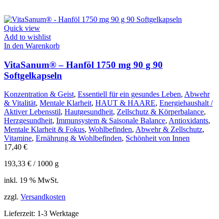
Quick view
Add to wishlist
In den Warenkorb
VitaSanum® – Hanföl 1750 mg 90 g 90
Softgelkapseln
Konzentration & Geist
,
Essentiell für ein gesundes Leben
,
Abwehr
& Vitalität
,
Mentale Klarheit
,
HAUT & HAARE
,
Energiehaushalt /
Aktiver Lebensstil
,
Hautgesundheit
,
Zellschutz & Körperbalance
,
Herzgesundheit
,
Immunsystem & Saisonale Balance
,
Antioxidants
,
Mentale Klarheit & Fokus
,
Wohlbefinden
,
Abwehr & Zellschutz
,
Vitamine
,
Ernährung & Wohlbefinden
,
Schönheit von Innen
17,40
€
193,33
€
/
1000
g
inkl. 19 % MwSt.
zzgl.
Versandkosten
Lieferzeit:
1-3 Werktage