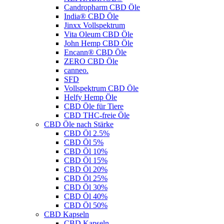
Candropharm CBD Öle
India® CBD Öle
Jinxx Vollspektrum
Vita Oleum CBD Öle
John Hemp CBD Öle
Encann® CBD Öle
ZERO CBD Öle
canneo.
SFD
Vollspektrum CBD Öle
Helfy Hemp Öle
CBD Öle für Tiere
CBD THC-freie Öle
CBD Öle nach Stärke
CBD Öl 2.5%
CBD Öl 5%
CBD Öl 10%
CBD Öl 15%
CBD Öl 20%
CBD Öl 25%
CBD Öl 30%
CBD Öl 40%
CBD Öl 50%
CBD Kapseln
CBD Kapseln