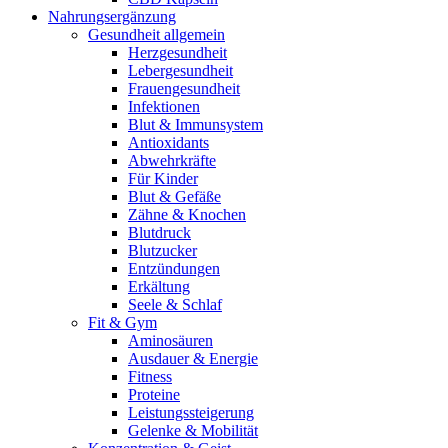
Nahrungsergänzung
Gesundheit allgemein
Herzgesundheit
Lebergesundheit
Frauengesundheit
Infektionen
Blut & Immunsystem
Antioxidants
Abwehrkräfte
Für Kinder
Blut & Gefäße
Zähne & Knochen
Blutdruck
Blutzucker
Entzündungen
Erkältung
Seele & Schlaf
Fit & Gym
Aminosäuren
Ausdauer & Energie
Fitness
Proteine
Leistungssteigerung
Gelenke & Mobilität