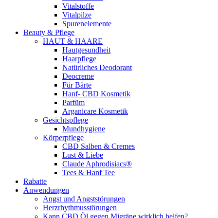
Vitalstoffe
Vitalpilze
Spurenelemente
Beauty & Pflege
HAUT & HAARE
Hautgesundheit
Haarpflege
Natürliches Deodorant
Deocreme
Für Bärte
Hanf- CBD Kosmetik
Parfüm
Arganicare Kosmetik
Gesichtspflege
Mundhygiene
Körperpflege
CBD Salben & Cremes
Lust & Liebe
Claude Aphrodisiacs®
Tees & Hanf Tee
Rabatte
Anwendungen
Angst und Angststörungen
Herzrhythmusstörungen
Kann CBD Öl gegen Migräne wirklich helfen?