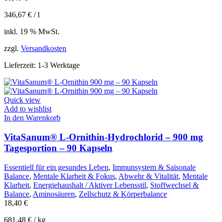
346,67
€
/
l
inkl. 19 % MwSt.
zzgl.
Versandkosten
Lieferzeit:
1-3 Werktage
Quick view
Add to wishlist
In den Warenkorb
VitaSanum® L-Ornithin-Hydrochlorid – 900 mg
Tagesportion – 90 Kapseln
Essentiell für ein gesundes Leben
,
Immunsystem & Saisonale
Balance
,
Mentale Klarheit & Fokus
,
Abwehr & Vitalität
,
Mentale
Klarheit
,
Energiehaushalt / Aktiver Lebensstil
,
Stoffwechsel &
Balance
,
Aminosäuren
,
Zellschutz & Körperbalance
18,40
€
681,48
€
/
kg