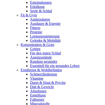
Entzündungen
Erkältung
Seele & Schlaf
Fit & Gym
Aminosäuren
Ausdauer & Energie
Fitness
Proteine
Leistungssteigerung
Gelenke & Mobilität
Konzentration & Geist
Gehirn
Für den guten Schlaf
Angstzustände
Rundum gesünder
Essentiell für ein gesundes Leben
Ernährung & Wohlbefinden
Schmerzlinderung
Vitamine
Darm & Haut & Psyche
Diät & Gewicht
Abnehmen
Entgiftung
Fatburner
Mineralstoffe