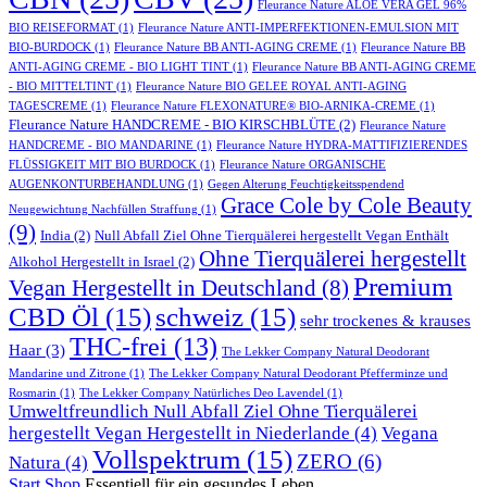
Fleurance Nature ALOE VERA GEL 96%
BIO REISEFORMAT
(1)
Fleurance Nature ANTI-IMPERFEKTIONEN-EMULSION MIT
BIO-BURDOCK
(1)
Fleurance Nature BB ANTI-AGING CREME
(1)
Fleurance Nature BB
ANTI-AGING CREME - BIO LIGHT TINT
(1)
Fleurance Nature BB ANTI-AGING CREME
- BIO MITTELTINT
(1)
Fleurance Nature BIO GELEE ROYAL ANTI-AGING
TAGESCREME
(1)
Fleurance Nature FLEXONATURE® BIO-ARNIKA-CREME
(1)
Fleurance Nature HANDCREME - BIO KIRSCHBLÜTE
(2)
Fleurance Nature
HANDCREME - BIO MANDARINE
(1)
Fleurance Nature HYDRA-MATTIFIZIERENDES
FLÜSSIGKEIT MIT BIO BURDOCK
(1)
Fleurance Nature ORGANISCHE
AUGENKONTURBEHANDLUNG
(1)
Gegen Alterung Feuchtigkeitsspendend
Grace Cole by Cole Beauty
Neugewichtung Nachfüllen Straffung
(1)
(9)
India
(2)
Null Abfall Ziel Ohne Tierquälerei hergestellt Vegan Enthält
Ohne Tierquälerei hergestellt
Alkohol Hergestellt in Israel
(2)
Premium
Vegan Hergestellt in Deutschland
(8)
CBD Öl
(15)
schweiz
(15)
sehr trockenes & krauses
THC-frei
(13)
Haar
(3)
The Lekker Company Natural Deodorant
Mandarine und Zitrone
(1)
The Lekker Company Natural Deodorant Pfefferminze und
Rosmarin
(1)
The Lekker Company Natürliches Deo Lavendel
(1)
Umweltfreundlich Null Abfall Ziel Ohne Tierquälerei
hergestellt Vegan Hergestellt in Niederlande
(4)
Vegana
Vollspektrum
(15)
ZERO
(6)
Natura
(4)
Start
Shop
Essentiell für ein gesundes Leben