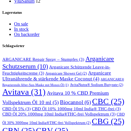
VitaSanum
12
Lagerstatus
On sale
In stock
On backorder
Schlagwörter
Arganicare
ARGANICARE Repair Spray – Stumpfes
(3)
Schutzserum
(10)
Arganicare Schützende Leave-in-
Arganicare
Feuchtigkeitscreme
(3)
Arganicare Shower Gel
(2)
Ultranährende & stärkende Maske Coconut
(4)
ARGANICARE®
AvitaNutra® Sodium Butyrate
(2)
Reparierende After-Sun-Maske mit Monoi-Öl
(1)
Avitava
(31)
Avitava 10 % CBD Premium
CBC
(25)
Biocannol
(6)
Vollspektrum Öl 10 ml
(5)
CBD Öl 5%
(3)
CBD Öl 10% 1000mg 10ml India® THC-frei
(3)
CBD Öl 20% 1000mg 10ml India®THC-frei Vollspektrum
(3)
CBD
CBG
(25)
Öl 30% 3000mg 10ml India®THC-frei Vollspektrum
(2)
CBN
(25)
CBV
(25)