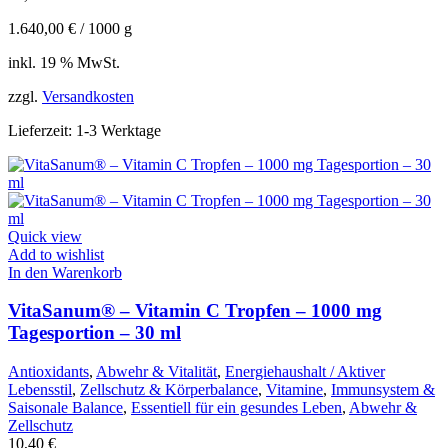
1.640,00
€
/
1000
g
inkl. 19 % MwSt.
zzgl.
Versandkosten
Lieferzeit:
1-3 Werktage
Quick view
Add to wishlist
In den Warenkorb
VitaSanum® – Vitamin C Tropfen – 1000 mg
Tagesportion – 30 ml
Antioxidants
,
Abwehr & Vitalität
,
Energiehaushalt / Aktiver
Lebensstil
,
Zellschutz & Körperbalance
,
Vitamine
,
Immunsystem &
Saisonale Balance
,
Essentiell für ein gesundes Leben
,
Abwehr &
Zellschutz
10,40
€