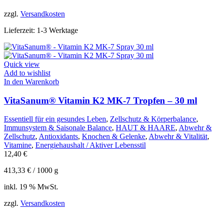
zzgl.
Versandkosten
Lieferzeit:
1-3 Werktage
Quick view
Add to wishlist
In den Warenkorb
VitaSanum® Vitamin K2 MK-7 Tropfen – 30 ml
Essentiell für ein gesundes Leben
,
Zellschutz & Körperbalance
,
Immunsystem & Saisonale Balance
,
HAUT & HAARE
,
Abwehr &
Zellschutz
,
Antioxidants
,
Knochen & Gelenke
,
Abwehr & Vitalität
,
Vitamine
,
Energiehaushalt / Aktiver Lebensstil
12,40
€
413,33
€
/
1000
g
inkl. 19 % MwSt.
zzgl.
Versandkosten