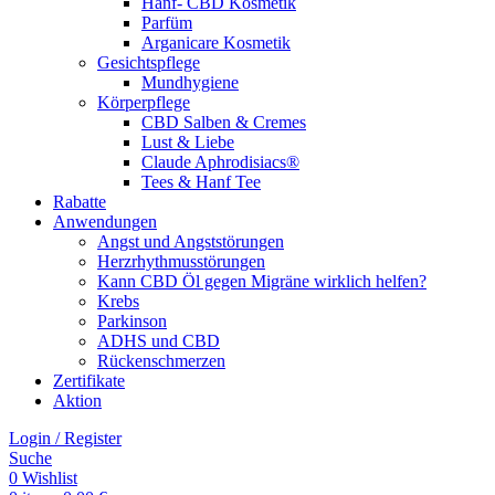
Hanf- CBD Kosmetik
Parfüm
Arganicare Kosmetik
Gesichtspflege
Mundhygiene
Körperpflege
CBD Salben & Cremes
Lust & Liebe
Claude Aphrodisiacs®
Tees & Hanf Tee
Rabatte
Anwendungen
Angst und Angststörungen
Herzrhythmusstörungen
Kann CBD Öl gegen Migräne wirklich helfen?
Krebs
Parkinson
ADHS und CBD
Rückenschmerzen
Zertifikate
Aktion
Login / Register
Suche
0
Wishlist