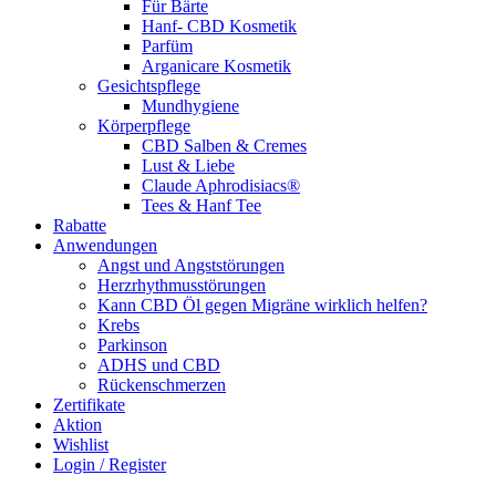
Für Bärte
Hanf- CBD Kosmetik
Parfüm
Arganicare Kosmetik
Gesichtspflege
Mundhygiene
Körperpflege
CBD Salben & Cremes
Lust & Liebe
Claude Aphrodisiacs®
Tees & Hanf Tee
Rabatte
Anwendungen
Angst und Angststörungen
Herzrhythmusstörungen
Kann CBD Öl gegen Migräne wirklich helfen?
Krebs
Parkinson
ADHS und CBD
Rückenschmerzen
Zertifikate
Aktion
Wishlist
Login / Register