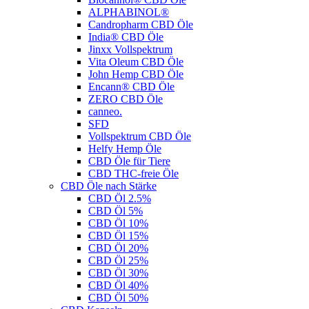
ALPHABINOL®
Candropharm CBD Öle
India® CBD Öle
Jinxx Vollspektrum
Vita Oleum CBD Öle
John Hemp CBD Öle
Encann® CBD Öle
ZERO CBD Öle
canneo.
SFD
Vollspektrum CBD Öle
Helfy Hemp Öle
CBD Öle für Tiere
CBD THC-freie Öle
CBD Öle nach Stärke
CBD Öl 2.5%
CBD Öl 5%
CBD Öl 10%
CBD Öl 15%
CBD Öl 20%
CBD Öl 25%
CBD Öl 30%
CBD Öl 40%
CBD Öl 50%