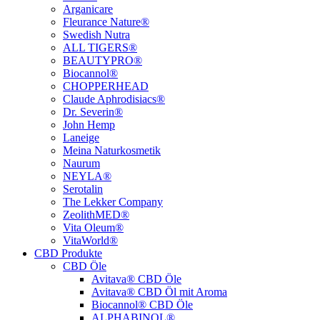
Arganicare
Fleurance Nature®
Swedish Nutra
ALL TIGERS®
BEAUTYPRO®
Biocannol®
CHOPPERHEAD
Claude Aphrodisiacs®
Dr. Severin®
John Hemp
Laneige
Meina Naturkosmetik
Naurum
NEYLA®
Serotalin
The Lekker Company
ZeolithMED®
Vita Oleum®
VitaWorld®
CBD Produkte
CBD Öle
Avitava® CBD Öle
Avitava® CBD Öl mit Aroma
Biocannol® CBD Öle
ALPHABINOL®