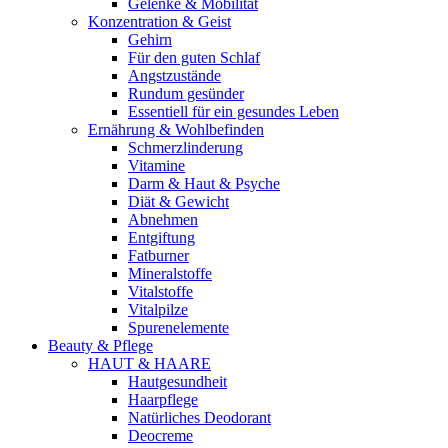
Gelenke & Mobilität
Konzentration & Geist
Gehirn
Für den guten Schlaf
Angstzustände
Rundum gesünder
Essentiell für ein gesundes Leben
Ernährung & Wohlbefinden
Schmerzlinderung
Vitamine
Darm & Haut & Psyche
Diät & Gewicht
Abnehmen
Entgiftung
Fatburner
Mineralstoffe
Vitalstoffe
Vitalpilze
Spurenelemente
Beauty & Pflege
HAUT & HAARE
Hautgesundheit
Haarpflege
Natürliches Deodorant
Deocreme