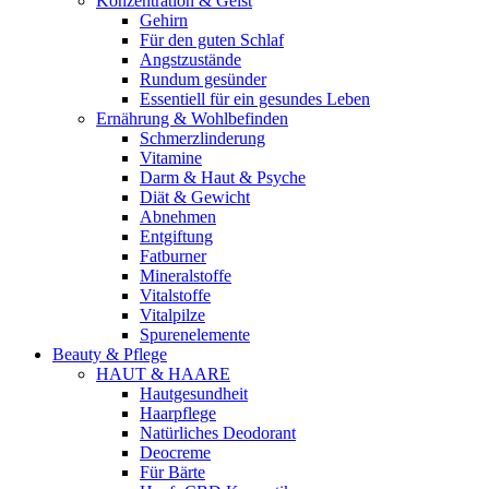
Konzentration & Geist
Gehirn
Für den guten Schlaf
Angstzustände
Rundum gesünder
Essentiell für ein gesundes Leben
Ernährung & Wohlbefinden
Schmerzlinderung
Vitamine
Darm & Haut & Psyche
Diät & Gewicht
Abnehmen
Entgiftung
Fatburner
Mineralstoffe
Vitalstoffe
Vitalpilze
Spurenelemente
Beauty & Pflege
HAUT & HAARE
Hautgesundheit
Haarpflege
Natürliches Deodorant
Deocreme
Für Bärte