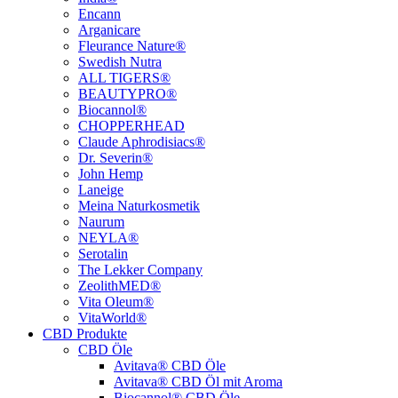
Encann
Arganicare
Fleurance Nature®
Swedish Nutra
ALL TIGERS®
BEAUTYPRO®
Biocannol®
CHOPPERHEAD
Claude Aphrodisiacs®
Dr. Severin®
John Hemp
Laneige
Meina Naturkosmetik
Naurum
NEYLA®
Serotalin
The Lekker Company
ZeolithMED®
Vita Oleum®
VitaWorld®
CBD Produkte
CBD Öle
Avitava® CBD Öle
Avitava® CBD Öl mit Aroma
Biocannol® CBD Öle