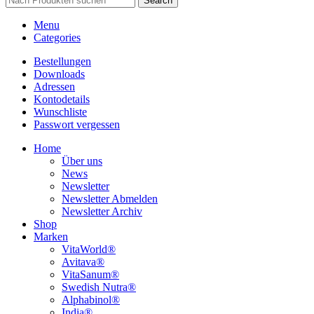
Search
Menu
Categories
Bestellungen
Downloads
Adressen
Kontodetails
Wunschliste
Passwort vergessen
Home
Über uns
News
Newsletter
Newsletter Abmelden
Newsletter Archiv
Shop
Marken
VitaWorld®
Avitava®
VitaSanum®
Swedish Nutra®
Alphabinol®
India®