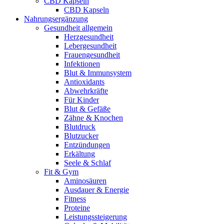
CBD Kapseln
CBD Kapseln
Nahrungsergänzung
Gesundheit allgemein
Herzgesundheit
Lebergesundheit
Frauengesundheit
Infektionen
Blut & Immunsystem
Antioxidants
Abwehrkräfte
Für Kinder
Blut & Gefäße
Zähne & Knochen
Blutdruck
Blutzucker
Entzündungen
Erkältung
Seele & Schlaf
Fit & Gym
Aminosäuren
Ausdauer & Energie
Fitness
Proteine
Leistungssteigerung