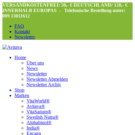
VERSANDKOSTENFREI: 50,- € DEUTSCHLAND/ 120,- €
INNERHALB EUROPAS -
Telefonische Bestellung unter:
089 13011612
FAQ
Kontakt
Newsletter
Home
Über uns
News
Newsletter
Newsletter Abmelden
Newsletter Archiv
Shop
Marken
VitaWorld®
Avitava®
VitaSanum®
Swedish Nutra®
Alphabinol®
India®
Encann