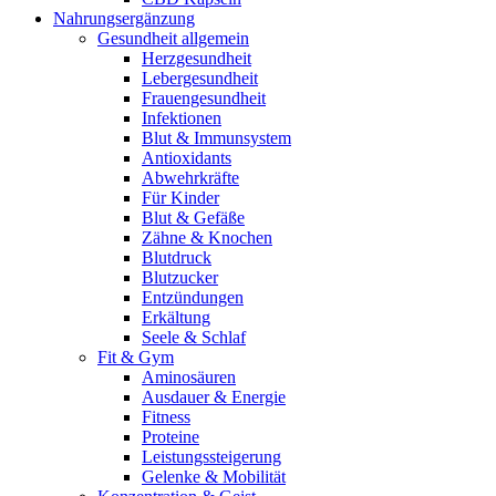
Nahrungsergänzung
Gesundheit allgemein
Herzgesundheit
Lebergesundheit
Frauengesundheit
Infektionen
Blut & Immunsystem
Antioxidants
Abwehrkräfte
Für Kinder
Blut & Gefäße
Zähne & Knochen
Blutdruck
Blutzucker
Entzündungen
Erkältung
Seele & Schlaf
Fit & Gym
Aminosäuren
Ausdauer & Energie
Fitness
Proteine
Leistungssteigerung
Gelenke & Mobilität