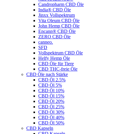
Candropharm CBD Öle
India® CBD Öle
Jinxx Vollspektrum
Vita Oleum CBD Öle
John Hemp CBD Öle
Encann® CBD Öle
ZERO CBD Öle
canneo.
SFD
Vollspektrum CBD Öle
Helfy Hemp Öle
CBD Öle für Tiere
CBD THC-freie Öle
CBD Öle nach Stärke
CBD Öl 2.5%
CBD Öl 5%
CBD Öl 10%
CBD Öl 15%
CBD Öl 20%
CBD Öl 25%
CBD Öl 30%
CBD Öl 40%
CBD Öl 50%
CBD Kapseln
CBD Kapseln