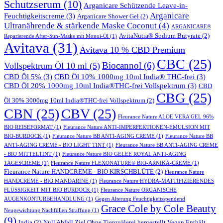
Schutzserum
(10)
Arganicare Schützende Leave-in-
Arganicare
Feuchtigkeitscreme
(3)
Arganicare Shower Gel
(2)
Ultranährende & stärkende Maske Coconut
(4)
ARGANICARE®
AvitaNutra® Sodium Butyrate
(2)
Reparierende After-Sun-Maske mit Monoi-Öl
(1)
Avitava
(31)
Avitava 10 % CBD Premium
CBC
(25)
Biocannol
(6)
Vollspektrum Öl 10 ml
(5)
CBD Öl 5%
(3)
CBD Öl 10% 1000mg 10ml India® THC-frei
(3)
CBD Öl 20% 1000mg 10ml India®THC-frei Vollspektrum
(3)
CBD
CBG
(25)
Öl 30% 3000mg 10ml India®THC-frei Vollspektrum
(2)
CBN
(25)
CBV
(25)
Fleurance Nature ALOE VERA GEL 96%
BIO REISEFORMAT
(1)
Fleurance Nature ANTI-IMPERFEKTIONEN-EMULSION MIT
BIO-BURDOCK
(1)
Fleurance Nature BB ANTI-AGING CREME
(1)
Fleurance Nature BB
ANTI-AGING CREME - BIO LIGHT TINT
(1)
Fleurance Nature BB ANTI-AGING CREME
- BIO MITTELTINT
(1)
Fleurance Nature BIO GELEE ROYAL ANTI-AGING
TAGESCREME
(1)
Fleurance Nature FLEXONATURE® BIO-ARNIKA-CREME
(1)
Fleurance Nature HANDCREME - BIO KIRSCHBLÜTE
(2)
Fleurance Nature
HANDCREME - BIO MANDARINE
(1)
Fleurance Nature HYDRA-MATTIFIZIERENDES
FLÜSSIGKEIT MIT BIO BURDOCK
(1)
Fleurance Nature ORGANISCHE
AUGENKONTURBEHANDLUNG
(1)
Gegen Alterung Feuchtigkeitsspendend
Grace Cole by Cole Beauty
Neugewichtung Nachfüllen Straffung
(1)
(9)
India
(2)
Null Abfall Ziel Ohne Tierquälerei hergestellt Vegan Enthält