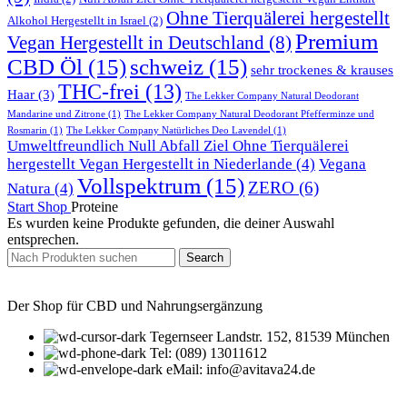
Ohne Tierquälerei hergestellt
Alkohol Hergestellt in Israel
(2)
Premium
Vegan Hergestellt in Deutschland
(8)
CBD Öl
(15)
schweiz
(15)
sehr trockenes & krauses
THC-frei
(13)
Haar
(3)
The Lekker Company Natural Deodorant
Mandarine und Zitrone
(1)
The Lekker Company Natural Deodorant Pfefferminze und
Rosmarin
(1)
The Lekker Company Natürliches Deo Lavendel
(1)
Umweltfreundlich Null Abfall Ziel Ohne Tierquälerei
hergestellt Vegan Hergestellt in Niederlande
(4)
Vegana
Vollspektrum
(15)
ZERO
(6)
Natura
(4)
Start
Shop
Proteine
Es wurden keine Produkte gefunden, die deiner Auswahl
entsprechen.
Search
Der Shop für CBD und Nahrungsergänzung
Tegernseer Landstr. 152, 81539 München
Tel: (089) 13011612
eMail: info@avitava24.de