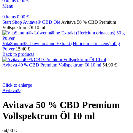
0
items
0,00
€
Menu
0
items
0,00
€
Start
Shop
Avitava® CBD Öle
Avitava 50 % CBD Premium
Vollspektrum Öl 10 ml
VitaSanum®- Löwenmähne Extrakt (Hericium erinaceus) 50 g
Pulver
15,40
€
Back to products
Avitava 40 % CBD Premium Vollspektrum Öl 10 ml
54,90
€
Click to enlarge
Avitava®
Avitava 50 % CBD Premium
Vollspektrum Öl 10 ml
64,90
€