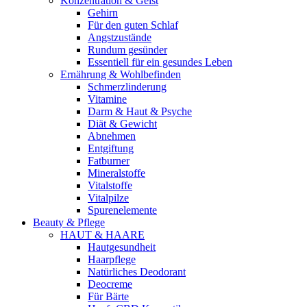
Konzentration & Geist
Gehirn
Für den guten Schlaf
Angstzustände
Rundum gesünder
Essentiell für ein gesundes Leben
Ernährung & Wohlbefinden
Schmerzlinderung
Vitamine
Darm & Haut & Psyche
Diät & Gewicht
Abnehmen
Entgiftung
Fatburner
Mineralstoffe
Vitalstoffe
Vitalpilze
Spurenelemente
Beauty & Pflege
HAUT & HAARE
Hautgesundheit
Haarpflege
Natürliches Deodorant
Deocreme
Für Bärte