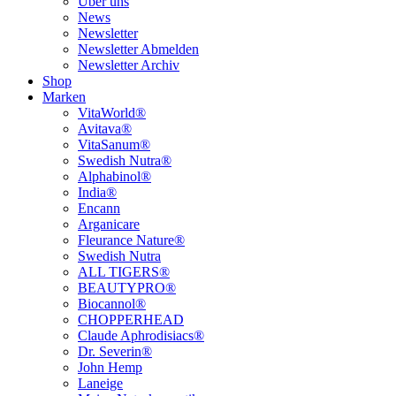
Über uns
News
Newsletter
Newsletter Abmelden
Newsletter Archiv
Shop
Marken
VitaWorld®
Avitava®
VitaSanum®
Swedish Nutra®
Alphabinol®
India®
Encann
Arganicare
Fleurance Nature®
Swedish Nutra
ALL TIGERS®
BEAUTYPRO®
Biocannol®
CHOPPERHEAD
Claude Aphrodisiacs®
Dr. Severin®
John Hemp
Laneige