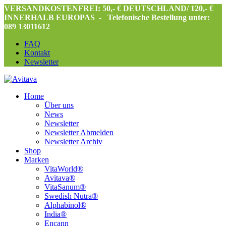
VERSANDKOSTENFREI: 50,- € DEUTSCHLAND/ 120,- €
INNERHALB EUROPAS -
Telefonische Bestellung unter:
089 13011612
FAQ
Kontakt
Newsletter
Home
Über uns
News
Newsletter
Newsletter Abmelden
Newsletter Archiv
Shop
Marken
VitaWorld®
Avitava®
VitaSanum®
Swedish Nutra®
Alphabinol®
India®
Encann