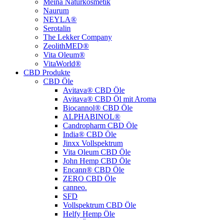
Meina Naturkosmetik
Naurum
NEYLA®
Serotalin
The Lekker Company
ZeolithMED®
Vita Oleum®
VitaWorld®
CBD Produkte
CBD Öle
Avitava® CBD Öle
Avitava® CBD Öl mit Aroma
Biocannol® CBD Öle
ALPHABINOL®
Candropharm CBD Öle
India® CBD Öle
Jinxx Vollspektrum
Vita Oleum CBD Öle
John Hemp CBD Öle
Encann® CBD Öle
ZERO CBD Öle
canneo.
SFD
Vollspektrum CBD Öle
Helfy Hemp Öle