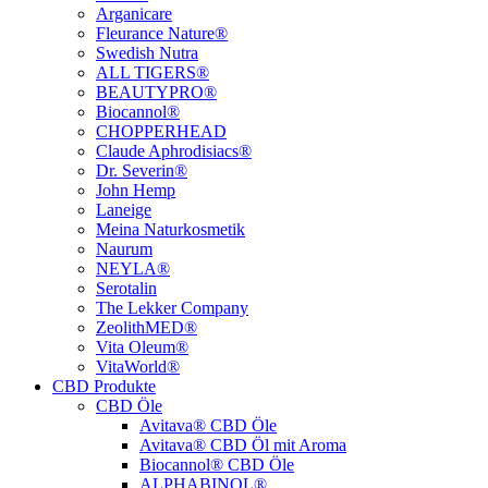
Arganicare
Fleurance Nature®
Swedish Nutra
ALL TIGERS®
BEAUTYPRO®
Biocannol®
CHOPPERHEAD
Claude Aphrodisiacs®
Dr. Severin®
John Hemp
Laneige
Meina Naturkosmetik
Naurum
NEYLA®
Serotalin
The Lekker Company
ZeolithMED®
Vita Oleum®
VitaWorld®
CBD Produkte
CBD Öle
Avitava® CBD Öle
Avitava® CBD Öl mit Aroma
Biocannol® CBD Öle
ALPHABINOL®