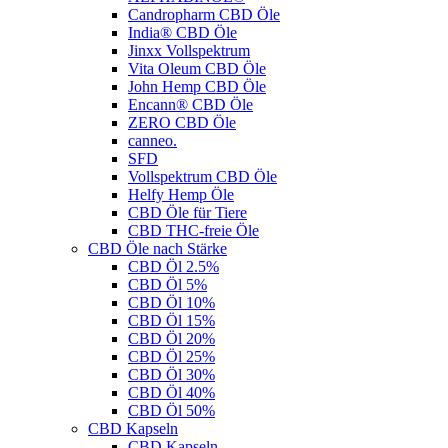
Candropharm CBD Öle
India® CBD Öle
Jinxx Vollspektrum
Vita Oleum CBD Öle
John Hemp CBD Öle
Encann® CBD Öle
ZERO CBD Öle
canneo.
SFD
Vollspektrum CBD Öle
Helfy Hemp Öle
CBD Öle für Tiere
CBD THC-freie Öle
CBD Öle nach Stärke
CBD Öl 2.5%
CBD Öl 5%
CBD Öl 10%
CBD Öl 15%
CBD Öl 20%
CBD Öl 25%
CBD Öl 30%
CBD Öl 40%
CBD Öl 50%
CBD Kapseln
CBD Kapseln