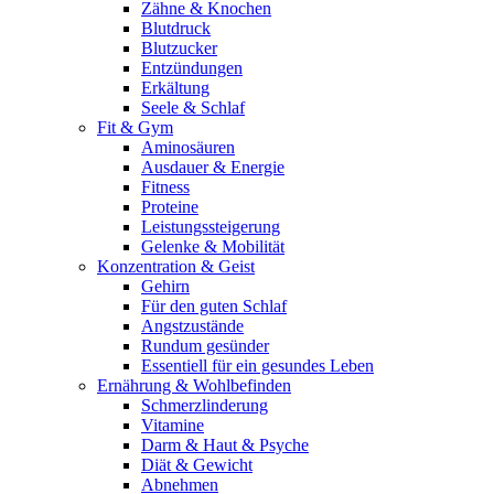
Zähne & Knochen
Blutdruck
Blutzucker
Entzündungen
Erkältung
Seele & Schlaf
Fit & Gym
Aminosäuren
Ausdauer & Energie
Fitness
Proteine
Leistungssteigerung
Gelenke & Mobilität
Konzentration & Geist
Gehirn
Für den guten Schlaf
Angstzustände
Rundum gesünder
Essentiell für ein gesundes Leben
Ernährung & Wohlbefinden
Schmerzlinderung
Vitamine
Darm & Haut & Psyche
Diät & Gewicht
Abnehmen