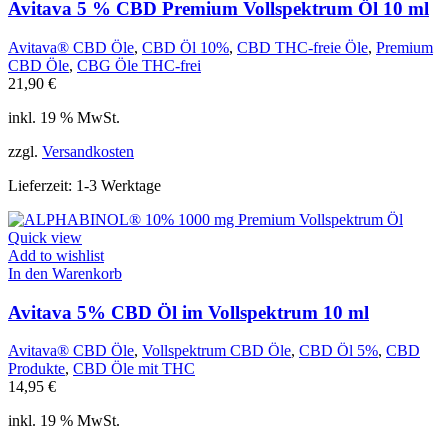
Avitava 5 % CBD Premium Vollspektrum Öl 10 ml
Avitava® CBD Öle
,
CBD Öl 10%
,
CBD THC-freie Öle
,
Premium
CBD Öle
,
CBG Öle THC-frei
21,90
€
inkl. 19 % MwSt.
zzgl.
Versandkosten
Lieferzeit:
1-3 Werktage
Quick view
Add to wishlist
In den Warenkorb
Avitava 5% CBD Öl im Vollspektrum 10 ml
Avitava® CBD Öle
,
Vollspektrum CBD Öle
,
CBD Öl 5%
,
CBD
Produkte
,
CBD Öle mit THC
14,95
€
inkl. 19 % MwSt.