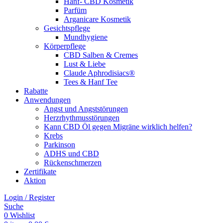
Hanf- CBD Kosmetik
Parfüm
Arganicare Kosmetik
Gesichtspflege
Mundhygiene
Körperpflege
CBD Salben & Cremes
Lust & Liebe
Claude Aphrodisiacs®
Tees & Hanf Tee
Rabatte
Anwendungen
Angst und Angststörungen
Herzrhythmusstörungen
Kann CBD Öl gegen Migräne wirklich helfen?
Krebs
Parkinson
ADHS und CBD
Rückenschmerzen
Zertifikate
Aktion
Login / Register
Suche
0
Wishlist