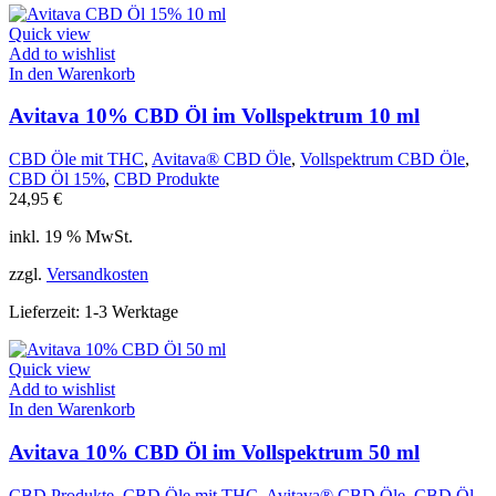
Quick view
Add to wishlist
In den Warenkorb
Avitava 10% CBD Öl im Vollspektrum 10 ml
CBD Öle mit THC
,
Avitava® CBD Öle
,
Vollspektrum CBD Öle
,
CBD Öl 15%
,
CBD Produkte
24,95
€
inkl. 19 % MwSt.
zzgl.
Versandkosten
Lieferzeit:
1-3 Werktage
Quick view
Add to wishlist
In den Warenkorb
Avitava 10% CBD Öl im Vollspektrum 50 ml
CBD Produkte
,
CBD Öle mit THC
,
Avitava® CBD Öle
,
CBD Öl