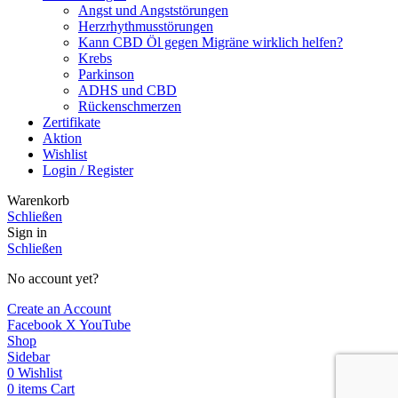
Angst und Angststörungen
Herzrhythmusstörungen
Kann CBD Öl gegen Migräne wirklich helfen?
Krebs
Parkinson
ADHS und CBD
Rückenschmerzen
Zertifikate
Aktion
Wishlist
Login / Register
Warenkorb
Schließen
Sign in
Schließen
No account yet?
Create an Account
Facebook
X
YouTube
Shop
Sidebar
0
Wishlist
0
items
Cart