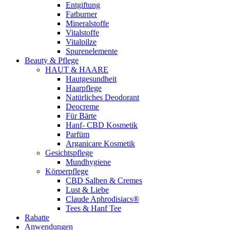
Entgiftung
Fatburner
Mineralstoffe
Vitalstoffe
Vitalpilze
Spurenelemente
Beauty & Pflege
HAUT & HAARE
Hautgesundheit
Haarpflege
Natürliches Deodorant
Deocreme
Für Bärte
Hanf- CBD Kosmetik
Parfüm
Arganicare Kosmetik
Gesichtspflege
Mundhygiene
Körperpflege
CBD Salben & Cremes
Lust & Liebe
Claude Aphrodisiacs®
Tees & Hanf Tee
Rabatte
Anwendungen