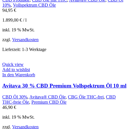
10%
,
Vollspektrum CBD Öle
94,95
€
1.899,00
€
/
l
inkl. 19 % MwSt.
zzgl.
Versandkosten
Lieferzeit:
1-3 Werktage
Quick view
Add to wishlist
In den Warenkorb
Avitava 30 % CBD Premium Vollspektrum Öl 10 ml
CBD Öl 30%
,
Avitava® CBD Öle
,
CBG Öle THC-frei
,
CBD
THC-freie Öle
,
Premium CBD Öle
46,90
€
inkl. 19 % MwSt.
zzgl.
Versandkosten