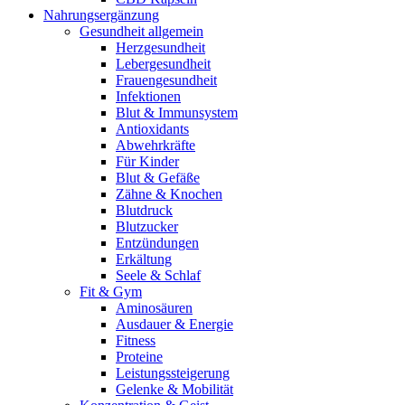
Nahrungsergänzung
Gesundheit allgemein
Herzgesundheit
Lebergesundheit
Frauengesundheit
Infektionen
Blut & Immunsystem
Antioxidants
Abwehrkräfte
Für Kinder
Blut & Gefäße
Zähne & Knochen
Blutdruck
Blutzucker
Entzündungen
Erkältung
Seele & Schlaf
Fit & Gym
Aminosäuren
Ausdauer & Energie
Fitness
Proteine
Leistungssteigerung
Gelenke & Mobilität