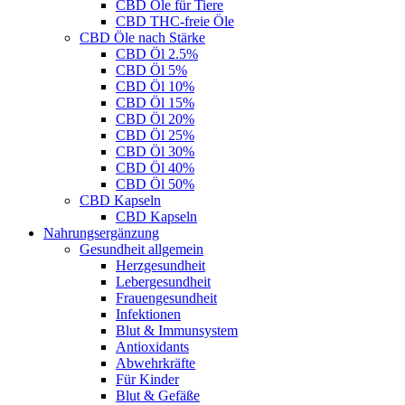
CBD Öle für Tiere
CBD THC-freie Öle
CBD Öle nach Stärke
CBD Öl 2.5%
CBD Öl 5%
CBD Öl 10%
CBD Öl 15%
CBD Öl 20%
CBD Öl 25%
CBD Öl 30%
CBD Öl 40%
CBD Öl 50%
CBD Kapseln
CBD Kapseln
Nahrungsergänzung
Gesundheit allgemein
Herzgesundheit
Lebergesundheit
Frauengesundheit
Infektionen
Blut & Immunsystem
Antioxidants
Abwehrkräfte
Für Kinder
Blut & Gefäße