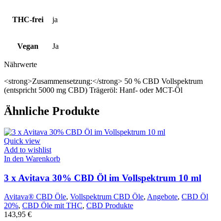
THC-frei
ja
Vegan
Ja
Nährwerte
<strong>Zusammensetzung:</strong> 50 % CBD Vollspektrum
(entspricht 5000 mg CBD) Trägeröl: Hanf- oder MCT-Öl
Ähnliche Produkte
Quick view
Add to wishlist
In den Warenkorb
3 x Avitava 30% CBD Öl im Vollspektrum 10 ml
Avitava® CBD Öle
,
Vollspektrum CBD Öle
,
Angebote
,
CBD Öl
20%
,
CBD Öle mit THC
,
CBD Produkte
143,95
€