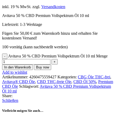
inkl. 19 % MwSt.
zzgl.
Versandkosten
Avitava 50 % CBD Premium Vollspektrum Öl 10 ml
Lieferzeit:
1-3 Werktage
Fügen Sie
50,00
€
zum Warenkorb hinzu und erhalten Sie
kostenlosen Versand!
100 vorrätig (kann nachbestellt werden)
Avitava 50 % CBD Premium Vollspektrum Öl 10 ml Menge
In den Warenkorb
Buy now
Add to wishlist
Artikelnummer:
4260475559427
Kategorien:
CBG Öle THC-frei
,
Avitava® CBD Öle
,
CBD THC-freie Öle
,
CBD Öl 50%
,
Premium
CBD Öle
Schlagwort:
Avitava 50 % CBD Premium Vollspektrum
Öl 10 ml
Share:
Schließen
Vielleicht mögen Sie auch…