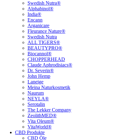
Swedish Nutra®
Alphabinol®
India®
Encann
Arganicare
Fleurance Nature®
Swedish Nutra
ALL TIGERS®
BEAUTYPRO®
Biocannol®
CHOPPERHEAD
Claude Aphrodisiacs®
Dr. Severin®
John Hemp
Laneige
Meina Naturkosmetik
Naurum
NEYLA®
Serotalin
The Lekker Company
ZeolithMED®
Vita Oleum®
VitaWorld®
CBD Produkte
CBD Öle