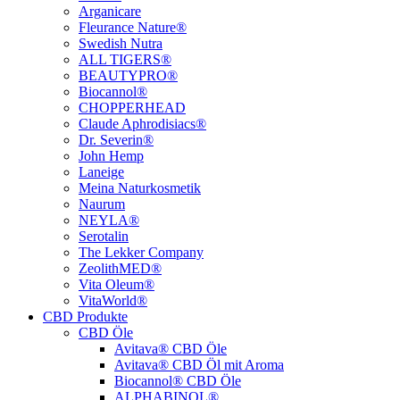
Arganicare
Fleurance Nature®
Swedish Nutra
ALL TIGERS®
BEAUTYPRO®
Biocannol®
CHOPPERHEAD
Claude Aphrodisiacs®
Dr. Severin®
John Hemp
Laneige
Meina Naturkosmetik
Naurum
NEYLA®
Serotalin
The Lekker Company
ZeolithMED®
Vita Oleum®
VitaWorld®
CBD Produkte
CBD Öle
Avitava® CBD Öle
Avitava® CBD Öl mit Aroma
Biocannol® CBD Öle
ALPHABINOL®