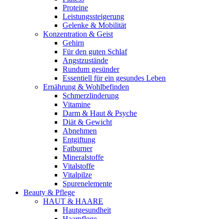
Proteine
Leistungssteigerung
Gelenke & Mobilität
Konzentration & Geist
Gehirn
Für den guten Schlaf
Angstzustände
Rundum gesünder
Essentiell für ein gesundes Leben
Ernährung & Wohlbefinden
Schmerzlinderung
Vitamine
Darm & Haut & Psyche
Diät & Gewicht
Abnehmen
Entgiftung
Fatburner
Mineralstoffe
Vitalstoffe
Vitalpilze
Spurenelemente
Beauty & Pflege
HAUT & HAARE
Hautgesundheit
Haarpflege