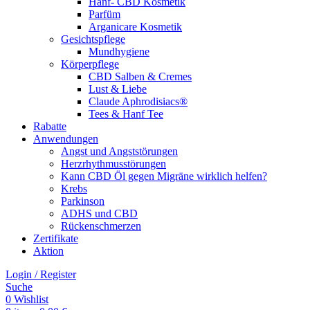
Hanf- CBD Kosmetik
Parfüm
Arganicare Kosmetik
Gesichtspflege
Mundhygiene
Körperpflege
CBD Salben & Cremes
Lust & Liebe
Claude Aphrodisiacs®
Tees & Hanf Tee
Rabatte
Anwendungen
Angst und Angststörungen
Herzrhythmusstörungen
Kann CBD Öl gegen Migräne wirklich helfen?
Krebs
Parkinson
ADHS und CBD
Rückenschmerzen
Zertifikate
Aktion
Login / Register
Suche
0
Wishlist