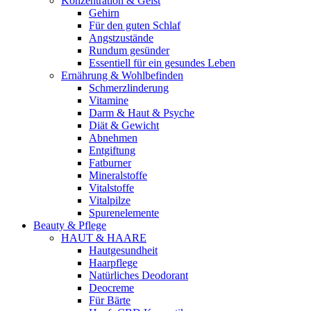
Konzentration & Geist
Gehirn
Für den guten Schlaf
Angstzustände
Rundum gesünder
Essentiell für ein gesundes Leben
Ernährung & Wohlbefinden
Schmerzlinderung
Vitamine
Darm & Haut & Psyche
Diät & Gewicht
Abnehmen
Entgiftung
Fatburner
Mineralstoffe
Vitalstoffe
Vitalpilze
Spurenelemente
Beauty & Pflege
HAUT & HAARE
Hautgesundheit
Haarpflege
Natürliches Deodorant
Deocreme
Für Bärte