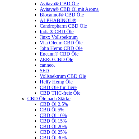
Avitava® CBD Öle
Avitava® CBD Öl mit Aroma
Biocannol® CBD Öle
ALPHABINOL®
Candropharm CBD Öle
India® CBD Öle
Jinxx Vollspektrum
Vita Oleum CBD Öle
John Hemp CBD Öle
Encann® CBD Öle
ZERO CBD Öle
canneo.
SFD
Vollspektrum CBD Öle
Helfy Hemp Öle
CBD Öle für Tiere
CBD THC-freie Öle
CBD Öle nach Stärke
CBD Öl 2.5%
CBD Öl 5%
CBD Öl 10%
CBD Öl 15%
CBD Öl 20%
CBD Öl 25%
CBD Öl 30%