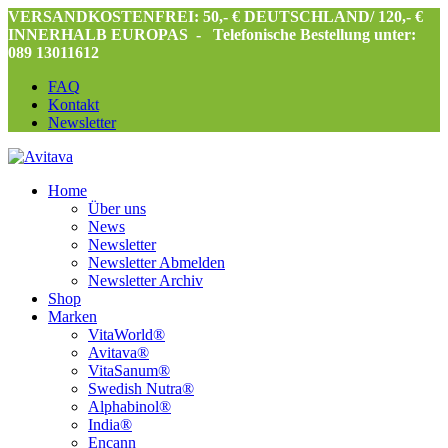
VERSANDKOSTENFREI: 50,- € DEUTSCHLAND/ 120,- €
INNERHALB EUROPAS -
Telefonische Bestellung unter:
089 13011612
FAQ
Kontakt
Newsletter
Home
Über uns
News
Newsletter
Newsletter Abmelden
Newsletter Archiv
Shop
Marken
VitaWorld®
Avitava®
VitaSanum®
Swedish Nutra®
Alphabinol®
India®
Encann