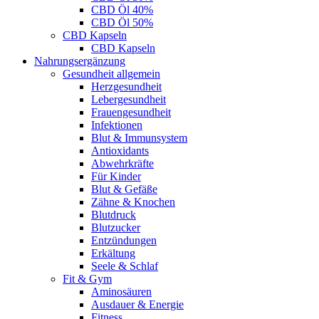
CBD Öl 40%
CBD Öl 50%
CBD Kapseln
CBD Kapseln
Nahrungsergänzung
Gesundheit allgemein
Herzgesundheit
Lebergesundheit
Frauengesundheit
Infektionen
Blut & Immunsystem
Antioxidants
Abwehrkräfte
Für Kinder
Blut & Gefäße
Zähne & Knochen
Blutdruck
Blutzucker
Entzündungen
Erkältung
Seele & Schlaf
Fit & Gym
Aminosäuren
Ausdauer & Energie
Fitness