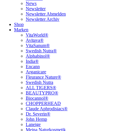
News
Newsletter
Newsletter Abmelden
Newsletter Archiv
Shop
Marken
VitaWorld®
Avitava®
VitaSanum®
Swedish Nutra®
Alphabinol®
India®
Encann
Arganicare
Fleurance Nature®
Swedish Nutra
ALL TIGERS®
BEAUTYPRO®
Biocannol®
CHOPPERHEAD
Claude Aphrodisiacs®
Dr. Severin®
John Hemp
Laneige
Meina Naturkosmetik