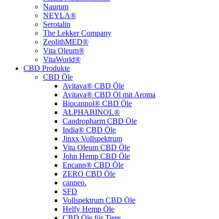
Naurum
NEYLA®
Serotalin
The Lekker Company
ZeolithMED®
Vita Oleum®
VitaWorld®
CBD Produkte
CBD Öle
Avitava® CBD Öle
Avitava® CBD Öl mit Aroma
Biocannol® CBD Öle
ALPHABINOL®
Candropharm CBD Öle
India® CBD Öle
Jinxx Vollspektrum
Vita Oleum CBD Öle
John Hemp CBD Öle
Encann® CBD Öle
ZERO CBD Öle
canneo.
SFD
Vollspektrum CBD Öle
Helfy Hemp Öle
CBD Öle für Tiere