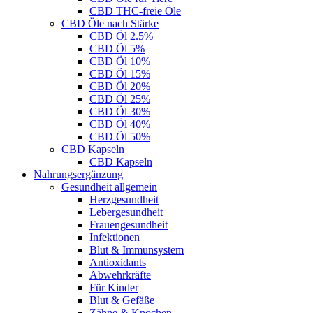
CBD THC-freie Öle
CBD Öle nach Stärke
CBD Öl 2.5%
CBD Öl 5%
CBD Öl 10%
CBD Öl 15%
CBD Öl 20%
CBD Öl 25%
CBD Öl 30%
CBD Öl 40%
CBD Öl 50%
CBD Kapseln
CBD Kapseln
Nahrungsergänzung
Gesundheit allgemein
Herzgesundheit
Lebergesundheit
Frauengesundheit
Infektionen
Blut & Immunsystem
Antioxidants
Abwehrkräfte
Für Kinder
Blut & Gefäße
Zähne & Knochen