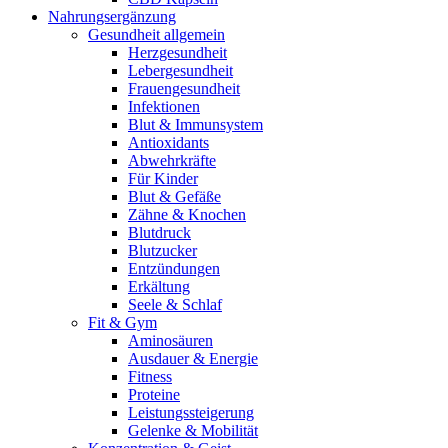
Nahrungsergänzung
Gesundheit allgemein
Herzgesundheit
Lebergesundheit
Frauengesundheit
Infektionen
Blut & Immunsystem
Antioxidants
Abwehrkräfte
Für Kinder
Blut & Gefäße
Zähne & Knochen
Blutdruck
Blutzucker
Entzündungen
Erkältung
Seele & Schlaf
Fit & Gym
Aminosäuren
Ausdauer & Energie
Fitness
Proteine
Leistungssteigerung
Gelenke & Mobilität