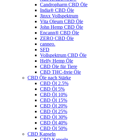
Candropharm CBD Öle
India® CBD Öle
Jinxx Vollspektrum
Vita Oleum CBD Öle
John Hemp CBD Öle
Encann® CBD Öle
ZERO CBD Öle
canneo.
SFD
Vollspektrum CBD Öle
Helfy Hemp Öle
CBD Öle für Tiere
CBD THC-freie Öle
CBD Öle nach Stärke
CBD Öl 2.5%
CBD Öl 5%
CBD Öl 10%
CBD Öl 15%
CBD Öl 20%
CBD Öl 25%
CBD Öl 30%
CBD Öl 40%
CBD Öl 50%
CBD Kapseln
CBD Kapseln