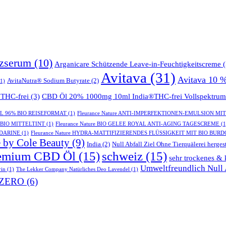
tzserum
(10)
Arganicare Schützende Leave-in-Feuchtigkeitscreme
(
Avitava
(31)
Avitava 10 
AvitaNutra® Sodium Butyrate
(2)
1)
THC-frei
(3)
CBD Öl 20% 1000mg 10ml India®THC-frei Vollspektrum
GEL 96% BIO REISEFORMAT
(1)
Fleurance Nature ANTI-IMPERFEKTIONEN-EMULSION MI
- BIO MITTELTINT
(1)
Fleurance Nature BIO GELEE ROYAL ANTI-AGING TAGESCREME
(1
NDARINE
(1)
Fleurance Nature HYDRA-MATTIFIZIERENDES FLÜSSIGKEIT MIT BIO BUR
 by Cole Beauty
(9)
India
(2)
Null Abfall Ziel Ohne Tierquälerei hergest
emium CBD Öl
(15)
schweiz
(15)
sehr trockenes & 
Umweltfreundlich Null A
rin
(1)
The Lekker Company Natürliches Deo Lavendel
(1)
ZERO
(6)