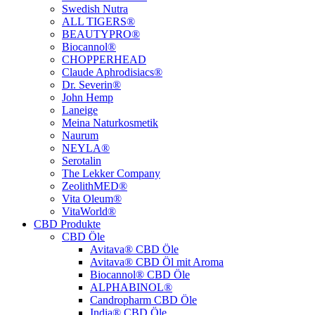
Swedish Nutra
ALL TIGERS®
BEAUTYPRO®
Biocannol®
CHOPPERHEAD
Claude Aphrodisiacs®
Dr. Severin®
John Hemp
Laneige
Meina Naturkosmetik
Naurum
NEYLA®
Serotalin
The Lekker Company
ZeolithMED®
Vita Oleum®
VitaWorld®
CBD Produkte
CBD Öle
Avitava® CBD Öle
Avitava® CBD Öl mit Aroma
Biocannol® CBD Öle
ALPHABINOL®
Candropharm CBD Öle
India® CBD Öle