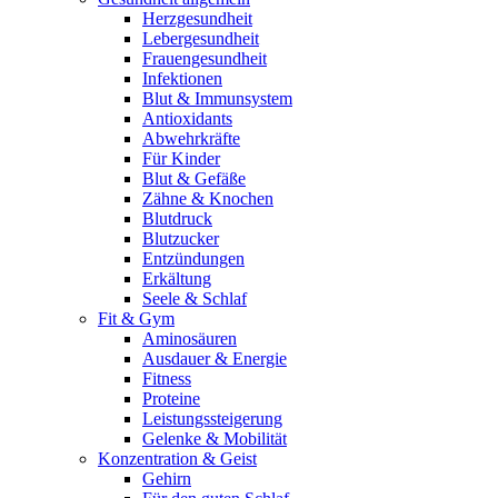
Herzgesundheit
Lebergesundheit
Frauengesundheit
Infektionen
Blut & Immunsystem
Antioxidants
Abwehrkräfte
Für Kinder
Blut & Gefäße
Zähne & Knochen
Blutdruck
Blutzucker
Entzündungen
Erkältung
Seele & Schlaf
Fit & Gym
Aminosäuren
Ausdauer & Energie
Fitness
Proteine
Leistungssteigerung
Gelenke & Mobilität
Konzentration & Geist
Gehirn