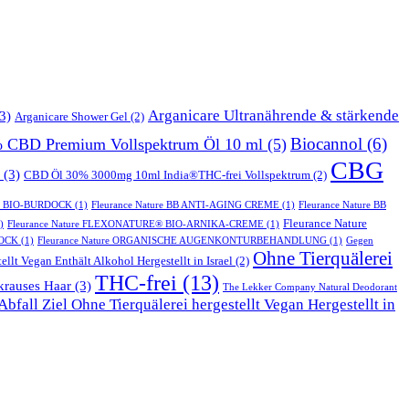
Arganicare Ultranährende & stärkende
3)
Arganicare Shower Gel
(2)
Biocannol
(6)
% CBD Premium Vollspektrum Öl 10 ml
(5)
CBG
(3)
CBD Öl 30% 3000mg 10ml India®THC-frei Vollspektrum
(2)
T BIO-BURDOCK
(1)
Fleurance Nature BB ANTI-AGING CREME
(1)
Fleurance Nature BB
Fleurance Nature
)
Fleurance Nature FLEXONATURE® BIO-ARNIKA-CREME
(1)
DOCK
(1)
Fleurance Nature ORGANISCHE AUGENKONTURBEHANDLUNG
(1)
Gegen
Ohne Tierquälerei
ellt Vegan Enthält Alkohol Hergestellt in Israel
(2)
THC-frei
(13)
krauses Haar
(3)
The Lekker Company Natural Deodorant
bfall Ziel Ohne Tierquälerei hergestellt Vegan Hergestellt in