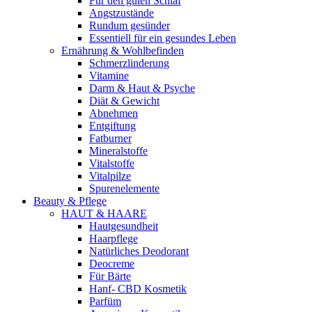
Für den guten Schlaf
Angstzustände
Rundum gesünder
Essentiell für ein gesundes Leben
Ernährung & Wohlbefinden
Schmerzlinderung
Vitamine
Darm & Haut & Psyche
Diät & Gewicht
Abnehmen
Entgiftung
Fatburner
Mineralstoffe
Vitalstoffe
Vitalpilze
Spurenelemente
Beauty & Pflege
HAUT & HAARE
Hautgesundheit
Haarpflege
Natürliches Deodorant
Deocreme
Für Bärte
Hanf- CBD Kosmetik
Parfüm