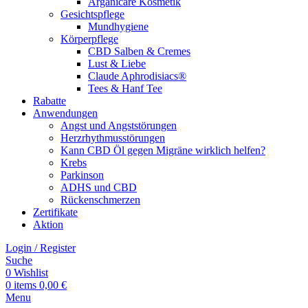
Arganicare Kosmetik
Gesichtspflege
Mundhygiene
Körperpflege
CBD Salben & Cremes
Lust & Liebe
Claude Aphrodisiacs®
Tees & Hanf Tee
Rabatte
Anwendungen
Angst und Angststörungen
Herzrhythmusstörungen
Kann CBD Öl gegen Migräne wirklich helfen?
Krebs
Parkinson
ADHS und CBD
Rückenschmerzen
Zertifikate
Aktion
Login / Register
Suche
0
Wishlist
0
items
0,00
€
Menu