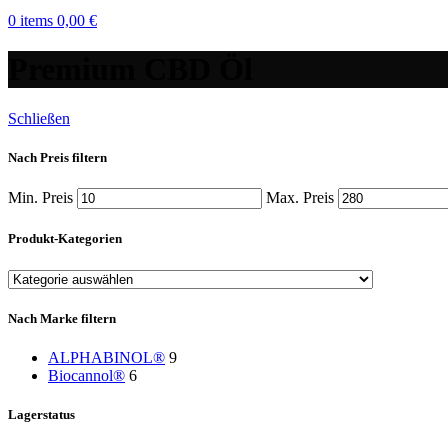
0
items
0,00
€
Premium CBD Öl
Schließen
Nach Preis filtern
Min. Preis
Max. Preis
Produkt-Kategorien
Nach Marke filtern
ALPHABINOL®
9
Biocannol®
6
Lagerstatus