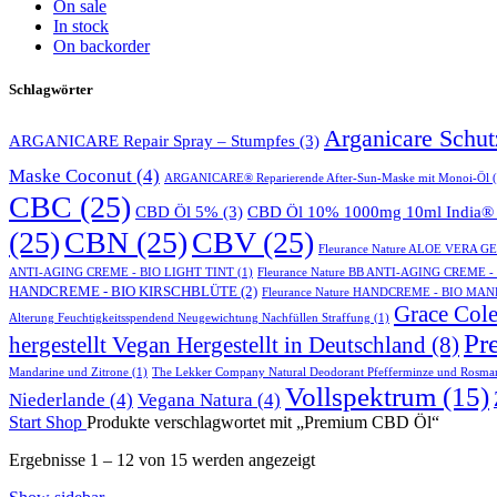
On sale
In stock
On backorder
Schlagwörter
Arganicare Schu
ARGANICARE Repair Spray – Stumpfes
(3)
Maske Coconut
(4)
ARGANICARE® Reparierende After-Sun-Maske mit Monoi-Öl
(
CBC
(25)
CBD Öl 5%
(3)
CBD Öl 10% 1000mg 10ml India® 
(25)
CBN
(25)
CBV
(25)
Fleurance Nature ALOE VERA 
ANTI-AGING CREME - BIO LIGHT TINT
(1)
Fleurance Nature BB ANTI-AGING CREME 
HANDCREME - BIO KIRSCHBLÜTE
(2)
Fleurance Nature HANDCREME - BIO MA
Grace Cole
Alterung Feuchtigkeitsspendend Neugewichtung Nachfüllen Straffung
(1)
Pr
hergestellt Vegan Hergestellt in Deutschland
(8)
Mandarine und Zitrone
(1)
The Lekker Company Natural Deodorant Pfefferminze und Rosma
Vollspektrum
(15)
Niederlande
(4)
Vegana Natura
(4)
Start
Shop
Produkte verschlagwortet mit „Premium CBD Öl“
Ergebnisse 1 – 12 von 15 werden angezeigt