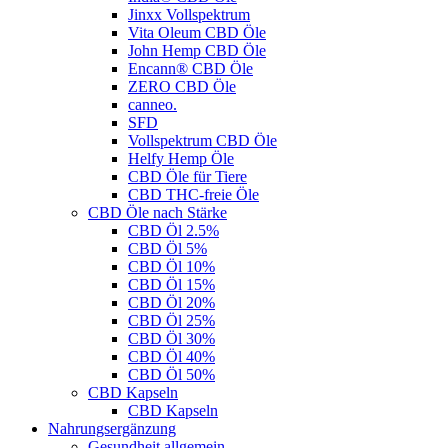
Jinxx Vollspektrum
Vita Oleum CBD Öle
John Hemp CBD Öle
Encann® CBD Öle
ZERO CBD Öle
canneo.
SFD
Vollspektrum CBD Öle
Helfy Hemp Öle
CBD Öle für Tiere
CBD THC-freie Öle
CBD Öle nach Stärke
CBD Öl 2.5%
CBD Öl 5%
CBD Öl 10%
CBD Öl 15%
CBD Öl 20%
CBD Öl 25%
CBD Öl 30%
CBD Öl 40%
CBD Öl 50%
CBD Kapseln
CBD Kapseln
Nahrungsergänzung
Gesundheit allgemein