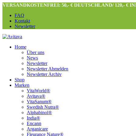
VERSANDKOSTENFREI: 50,- € DEUTSCHLAND/ 120,- € 
FAQ
Kontakt
Newsletter
Home
Über uns
News
Newsletter
Newsletter Abmelden
Newsletter Archiv
Shop
Marken
VitaWorld®
Avitava®
VitaSanum®
Swedish Nutra®
Alphabinol®
India®
Encann
Arganicare
Fleurance Nature®