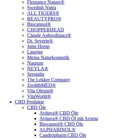
Fleurance Nature®
Swedish Nutra
ALL TIGERS®
BEAUTYPRO®
Biocannol®
CHOPPERHEAD
Claude Aphrodisiacs®
Dr. Severin®
John Hemp
Laneige
Meina Naturkosmetik
Naurum
NEYLA®
Serotalin
The Lekker Company
ZeolithMED®
Vita Oleum®
VitaWorld®
CBD Produkte
CBD Öle
Avitava® CBD Öle
Avitava® CBD Öl mit Aroma
Biocannol® CBD Öle
ALPHABINOL®
Candropharm CBD Öle