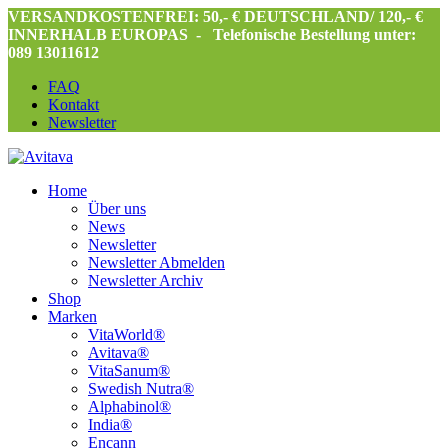
VERSANDKOSTENFREI: 50,- € DEUTSCHLAND/ 120,- €
INNERHALB EUROPAS -
Telefonische Bestellung unter:
089 13011612
FAQ
Kontakt
Newsletter
Home
Über uns
News
Newsletter
Newsletter Abmelden
Newsletter Archiv
Shop
Marken
VitaWorld®
Avitava®
VitaSanum®
Swedish Nutra®
Alphabinol®
India®
Encann