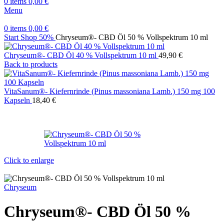
0
items
0,00
€
Menu
0
items
0,00
€
Start
Shop
50%
Chryseum®- CBD Öl 50 % Vollspektrum 10 ml
Chryseum®- CBD Öl 40 % Vollspektrum 10 ml
49,90
€
Back to products
VitaSanum®- Kiefernrinde (Pinus massoniana Lamb.) 150 mg 100
Kapseln
18,40
€
Click to enlarge
Chryseum
Chryseum®- CBD Öl 50 %