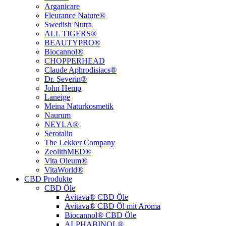
Arganicare
Fleurance Nature®
Swedish Nutra
ALL TIGERS®
BEAUTYPRO®
Biocannol®
CHOPPERHEAD
Claude Aphrodisiacs®
Dr. Severin®
John Hemp
Laneige
Meina Naturkosmetik
Naurum
NEYLA®
Serotalin
The Lekker Company
ZeolithMED®
Vita Oleum®
VitaWorld®
CBD Produkte
CBD Öle
Avitava® CBD Öle
Avitava® CBD Öl mit Aroma
Biocannol® CBD Öle
ALPHABINOL®