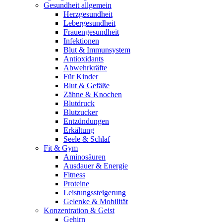
Gesundheit allgemein
Herzgesundheit
Lebergesundheit
Frauengesundheit
Infektionen
Blut & Immunsystem
Antioxidants
Abwehrkräfte
Für Kinder
Blut & Gefäße
Zähne & Knochen
Blutdruck
Blutzucker
Entzündungen
Erkältung
Seele & Schlaf
Fit & Gym
Aminosäuren
Ausdauer & Energie
Fitness
Proteine
Leistungssteigerung
Gelenke & Mobilität
Konzentration & Geist
Gehirn