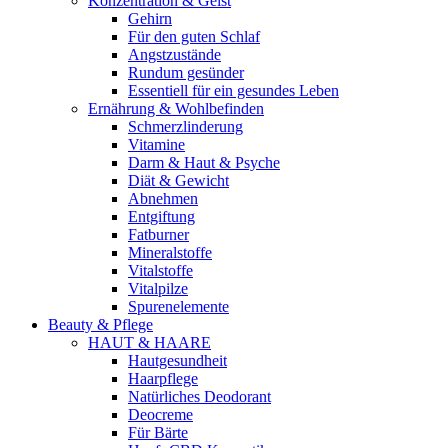
Konzentration & Geist
Gehirn
Für den guten Schlaf
Angstzustände
Rundum gesünder
Essentiell für ein gesundes Leben
Ernährung & Wohlbefinden
Schmerzlinderung
Vitamine
Darm & Haut & Psyche
Diät & Gewicht
Abnehmen
Entgiftung
Fatburner
Mineralstoffe
Vitalstoffe
Vitalpilze
Spurenelemente
Beauty & Pflege
HAUT & HAARE
Hautgesundheit
Haarpflege
Natürliches Deodorant
Deocreme
Für Bärte