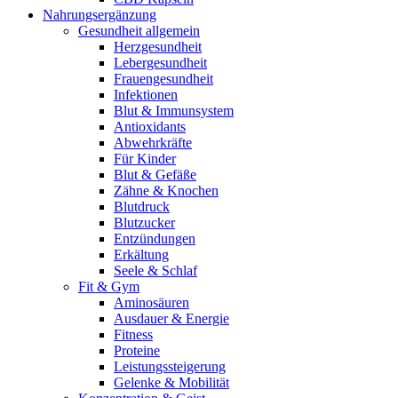
Nahrungsergänzung
Gesundheit allgemein
Herzgesundheit
Lebergesundheit
Frauengesundheit
Infektionen
Blut & Immunsystem
Antioxidants
Abwehrkräfte
Für Kinder
Blut & Gefäße
Zähne & Knochen
Blutdruck
Blutzucker
Entzündungen
Erkältung
Seele & Schlaf
Fit & Gym
Aminosäuren
Ausdauer & Energie
Fitness
Proteine
Leistungssteigerung
Gelenke & Mobilität