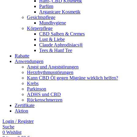
Hanf- CBD Kosmetik
Parfüm
Arganicare Kosmetik
Gesichtspflege
Mundhygiene
Körperpflege
CBD Salben & Cremes
Lust & Liebe
Claude Aphrodisiacs®
Tees & Hanf Tee
Rabatte
Anwendungen
Angst und Angststörungen
Herzrhythmusstörungen
Kann CBD Öl gegen Migräne wirklich helfen?
Krebs
Parkinson
ADHS und CBD
Rückenschmerzen
Zertifikate
Aktion
Login / Register
Suche
0
Wishlist