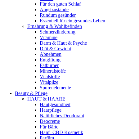
Für den guten Schlaf
Angstzustände
Rundum gesünder
Essentiell für ein gesundes Leben
Ernährung & Wohlbefinden
Schmerzlinderung
Vitamine
Darm & Haut & Psyche
Diät & Gewicht
Abnehmen
Entgiftung
Fatburner
Mineralstoffe
Vitalstoffe
Vitalpilze
Spurenelemente
Beauty & Pflege
HAUT & HAARE
Hautgesundheit
Haarpflege
Natürliches Deodorant
Deocreme
Für Bärte
Hanf- CBD Kosmetik
Parfüm