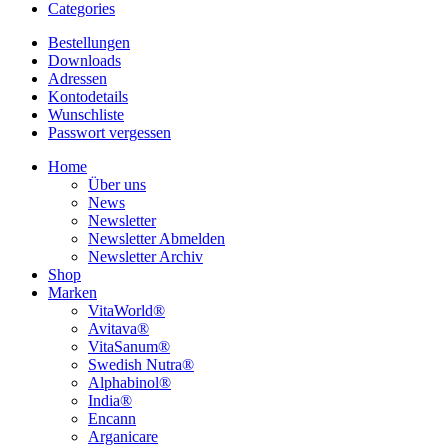
Categories
Bestellungen
Downloads
Adressen
Kontodetails
Wunschliste
Passwort vergessen
Home
Über uns
News
Newsletter
Newsletter Abmelden
Newsletter Archiv
Shop
Marken
VitaWorld®
Avitava®
VitaSanum®
Swedish Nutra®
Alphabinol®
India®
Encann
Arganicare