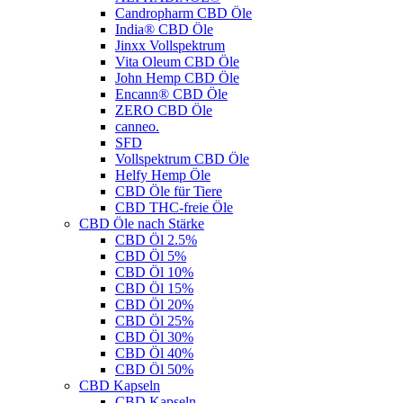
Candropharm CBD Öle
India® CBD Öle
Jinxx Vollspektrum
Vita Oleum CBD Öle
John Hemp CBD Öle
Encann® CBD Öle
ZERO CBD Öle
canneo.
SFD
Vollspektrum CBD Öle
Helfy Hemp Öle
CBD Öle für Tiere
CBD THC-freie Öle
CBD Öle nach Stärke
CBD Öl 2.5%
CBD Öl 5%
CBD Öl 10%
CBD Öl 15%
CBD Öl 20%
CBD Öl 25%
CBD Öl 30%
CBD Öl 40%
CBD Öl 50%
CBD Kapseln
CBD Kapseln