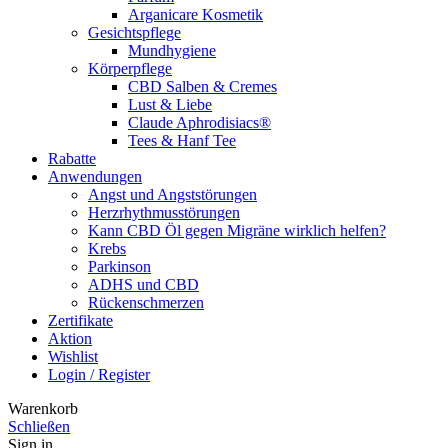
Arganicare Kosmetik
Gesichtspflege
Mundhygiene
Körperpflege
CBD Salben & Cremes
Lust & Liebe
Claude Aphrodisiacs®
Tees & Hanf Tee
Rabatte
Anwendungen
Angst und Angststörungen
Herzrhythmusstörungen
Kann CBD Öl gegen Migräne wirklich helfen?
Krebs
Parkinson
ADHS und CBD
Rückenschmerzen
Zertifikate
Aktion
Wishlist
Login / Register
Warenkorb
Schließen
Sign in