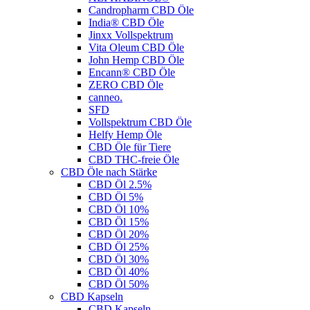
Candropharm CBD Öle
India® CBD Öle
Jinxx Vollspektrum
Vita Oleum CBD Öle
John Hemp CBD Öle
Encann® CBD Öle
ZERO CBD Öle
canneo.
SFD
Vollspektrum CBD Öle
Helfy Hemp Öle
CBD Öle für Tiere
CBD THC-freie Öle
CBD Öle nach Stärke
CBD Öl 2.5%
CBD Öl 5%
CBD Öl 10%
CBD Öl 15%
CBD Öl 20%
CBD Öl 25%
CBD Öl 30%
CBD Öl 40%
CBD Öl 50%
CBD Kapseln
CBD Kapseln