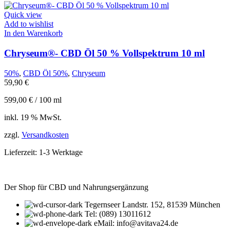
Quick view
Add to wishlist
In den Warenkorb
Chryseum®- CBD Öl 50 % Vollspektrum 10 ml
50%
,
CBD Öl 50%
,
Chryseum
59,90
€
599,00
€
/
100
ml
inkl. 19 % MwSt.
zzgl.
Versandkosten
Lieferzeit:
1-3 Werktage
Der Shop für CBD und Nahrungsergänzung
Tegernseer Landstr. 152, 81539 München
Tel: (089) 13011612
eMail: info@avitava24.de