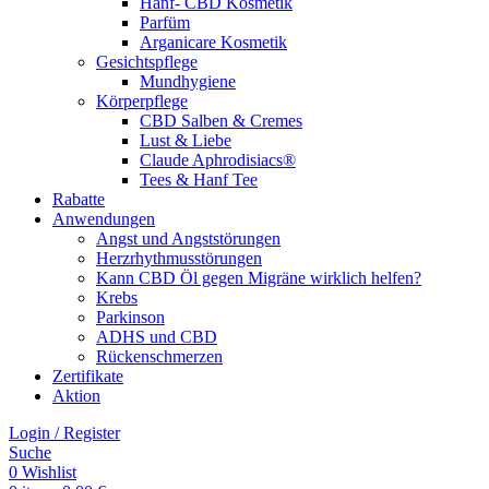
Hanf- CBD Kosmetik
Parfüm
Arganicare Kosmetik
Gesichtspflege
Mundhygiene
Körperpflege
CBD Salben & Cremes
Lust & Liebe
Claude Aphrodisiacs®
Tees & Hanf Tee
Rabatte
Anwendungen
Angst und Angststörungen
Herzrhythmusstörungen
Kann CBD Öl gegen Migräne wirklich helfen?
Krebs
Parkinson
ADHS und CBD
Rückenschmerzen
Zertifikate
Aktion
Login / Register
Suche
0
Wishlist