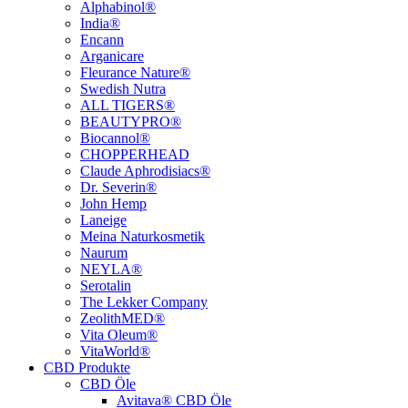
Alphabinol®
India®
Encann
Arganicare
Fleurance Nature®
Swedish Nutra
ALL TIGERS®
BEAUTYPRO®
Biocannol®
CHOPPERHEAD
Claude Aphrodisiacs®
Dr. Severin®
John Hemp
Laneige
Meina Naturkosmetik
Naurum
NEYLA®
Serotalin
The Lekker Company
ZeolithMED®
Vita Oleum®
VitaWorld®
CBD Produkte
CBD Öle
Avitava® CBD Öle