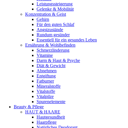
Leistungssteigerung
Gelenke & Mobilität
Konzentration & Geist
Gehirn
Für den guten Schlaf
Angstzustände
Rundum gesünder
Essentiell für ein gesundes Leben
Ernährung & Wohlbefinden
Schmerzlinderung
Vitamine
Darm & Haut & Psyche
Diät & Gewicht
Abnehmen
Entgiftung
Fatburner
Mineralstoffe
Vitalstoffe
Vitalpilze
Spurenelemente
Beauty & Pflege
HAUT & HAARE
Hautgesundheit
Haarpflege
Natürliches Deodorant