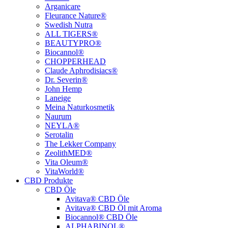
Arganicare
Fleurance Nature®
Swedish Nutra
ALL TIGERS®
BEAUTYPRO®
Biocannol®
CHOPPERHEAD
Claude Aphrodisiacs®
Dr. Severin®
John Hemp
Laneige
Meina Naturkosmetik
Naurum
NEYLA®
Serotalin
The Lekker Company
ZeolithMED®
Vita Oleum®
VitaWorld®
CBD Produkte
CBD Öle
Avitava® CBD Öle
Avitava® CBD Öl mit Aroma
Biocannol® CBD Öle
ALPHABINOL®