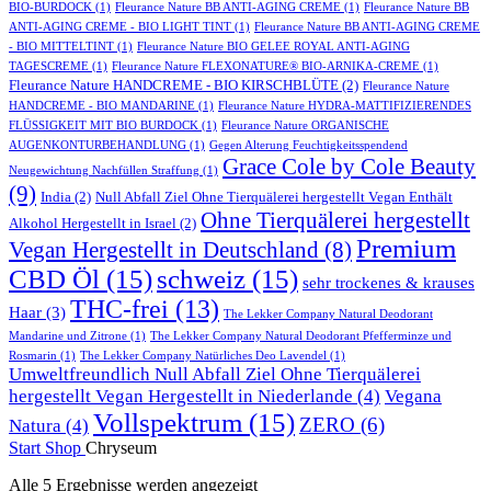
BIO-BURDOCK
(1)
Fleurance Nature BB ANTI-AGING CREME
(1)
Fleurance Nature BB
ANTI-AGING CREME - BIO LIGHT TINT
(1)
Fleurance Nature BB ANTI-AGING CREME
- BIO MITTELTINT
(1)
Fleurance Nature BIO GELEE ROYAL ANTI-AGING
TAGESCREME
(1)
Fleurance Nature FLEXONATURE® BIO-ARNIKA-CREME
(1)
Fleurance Nature HANDCREME - BIO KIRSCHBLÜTE
(2)
Fleurance Nature
HANDCREME - BIO MANDARINE
(1)
Fleurance Nature HYDRA-MATTIFIZIERENDES
FLÜSSIGKEIT MIT BIO BURDOCK
(1)
Fleurance Nature ORGANISCHE
AUGENKONTURBEHANDLUNG
(1)
Gegen Alterung Feuchtigkeitsspendend
Grace Cole by Cole Beauty
Neugewichtung Nachfüllen Straffung
(1)
(9)
India
(2)
Null Abfall Ziel Ohne Tierquälerei hergestellt Vegan Enthält
Ohne Tierquälerei hergestellt
Alkohol Hergestellt in Israel
(2)
Premium
Vegan Hergestellt in Deutschland
(8)
CBD Öl
(15)
schweiz
(15)
sehr trockenes & krauses
THC-frei
(13)
Haar
(3)
The Lekker Company Natural Deodorant
Mandarine und Zitrone
(1)
The Lekker Company Natural Deodorant Pfefferminze und
Rosmarin
(1)
The Lekker Company Natürliches Deo Lavendel
(1)
Umweltfreundlich Null Abfall Ziel Ohne Tierquälerei
hergestellt Vegan Hergestellt in Niederlande
(4)
Vegana
Vollspektrum
(15)
ZERO
(6)
Natura
(4)
Start
Shop
Chryseum
Alle 5 Ergebnisse werden angezeigt