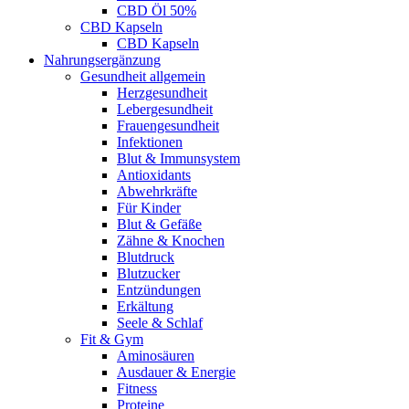
CBD Öl 50%
CBD Kapseln
CBD Kapseln
Nahrungsergänzung
Gesundheit allgemein
Herzgesundheit
Lebergesundheit
Frauengesundheit
Infektionen
Blut & Immunsystem
Antioxidants
Abwehrkräfte
Für Kinder
Blut & Gefäße
Zähne & Knochen
Blutdruck
Blutzucker
Entzündungen
Erkältung
Seele & Schlaf
Fit & Gym
Aminosäuren
Ausdauer & Energie
Fitness
Proteine