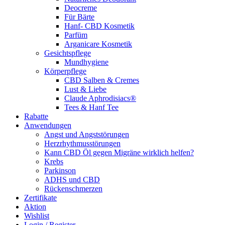
Deocreme
Für Bärte
Hanf- CBD Kosmetik
Parfüm
Arganicare Kosmetik
Gesichtspflege
Mundhygiene
Körperpflege
CBD Salben & Cremes
Lust & Liebe
Claude Aphrodisiacs®
Tees & Hanf Tee
Rabatte
Anwendungen
Angst und Angststörungen
Herzrhythmusstörungen
Kann CBD Öl gegen Migräne wirklich helfen?
Krebs
Parkinson
ADHS und CBD
Rückenschmerzen
Zertifikate
Aktion
Wishlist
Login / Register