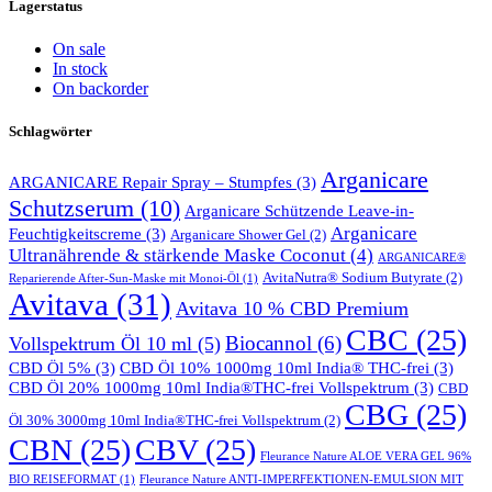
Lagerstatus
On sale
In stock
On backorder
Schlagwörter
Arganicare
ARGANICARE Repair Spray – Stumpfes
(3)
Schutzserum
(10)
Arganicare Schützende Leave-in-
Arganicare
Feuchtigkeitscreme
(3)
Arganicare Shower Gel
(2)
Ultranährende & stärkende Maske Coconut
(4)
ARGANICARE®
AvitaNutra® Sodium Butyrate
(2)
Reparierende After-Sun-Maske mit Monoi-Öl
(1)
Avitava
(31)
Avitava 10 % CBD Premium
CBC
(25)
Biocannol
(6)
Vollspektrum Öl 10 ml
(5)
CBD Öl 5%
(3)
CBD Öl 10% 1000mg 10ml India® THC-frei
(3)
CBD Öl 20% 1000mg 10ml India®THC-frei Vollspektrum
(3)
CBD
CBG
(25)
Öl 30% 3000mg 10ml India®THC-frei Vollspektrum
(2)
CBN
(25)
CBV
(25)
Fleurance Nature ALOE VERA GEL 96%
BIO REISEFORMAT
(1)
Fleurance Nature ANTI-IMPERFEKTIONEN-EMULSION MIT