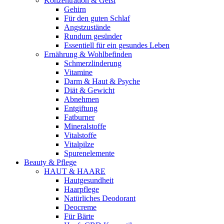
Konzentration & Geist
Gehirn
Für den guten Schlaf
Angstzustände
Rundum gesünder
Essentiell für ein gesundes Leben
Ernährung & Wohlbefinden
Schmerzlinderung
Vitamine
Darm & Haut & Psyche
Diät & Gewicht
Abnehmen
Entgiftung
Fatburner
Mineralstoffe
Vitalstoffe
Vitalpilze
Spurenelemente
Beauty & Pflege
HAUT & HAARE
Hautgesundheit
Haarpflege
Natürliches Deodorant
Deocreme
Für Bärte