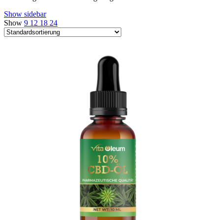
Show sidebar
Show
9
12
18
24