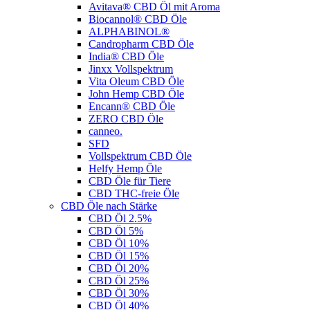
Avitava® CBD Öl mit Aroma
Biocannol® CBD Öle
ALPHABINOL®
Candropharm CBD Öle
India® CBD Öle
Jinxx Vollspektrum
Vita Oleum CBD Öle
John Hemp CBD Öle
Encann® CBD Öle
ZERO CBD Öle
canneo.
SFD
Vollspektrum CBD Öle
Helfy Hemp Öle
CBD Öle für Tiere
CBD THC-freie Öle
CBD Öle nach Stärke
CBD Öl 2.5%
CBD Öl 5%
CBD Öl 10%
CBD Öl 15%
CBD Öl 20%
CBD Öl 25%
CBD Öl 30%
CBD Öl 40%