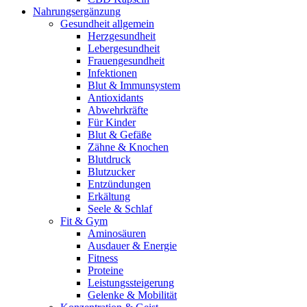
Nahrungsergänzung
Gesundheit allgemein
Herzgesundheit
Lebergesundheit
Frauengesundheit
Infektionen
Blut & Immunsystem
Antioxidants
Abwehrkräfte
Für Kinder
Blut & Gefäße
Zähne & Knochen
Blutdruck
Blutzucker
Entzündungen
Erkältung
Seele & Schlaf
Fit & Gym
Aminosäuren
Ausdauer & Energie
Fitness
Proteine
Leistungssteigerung
Gelenke & Mobilität