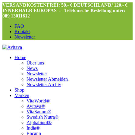
VERSANDKOSTENFREI: 50,- € DEUTSCHLAND/ 120,- €
INNERHALB EUROPAS -
Telefonische Bestellung unter:
089 13011612
FAQ
Kontakt
Newsletter
Home
Über uns
News
Newsletter
Newsletter Abmelden
Newsletter Archiv
Shop
Marken
VitaWorld®
Avitava®
VitaSanum®
Swedish Nutra®
Alphabinol®
India®
Encann