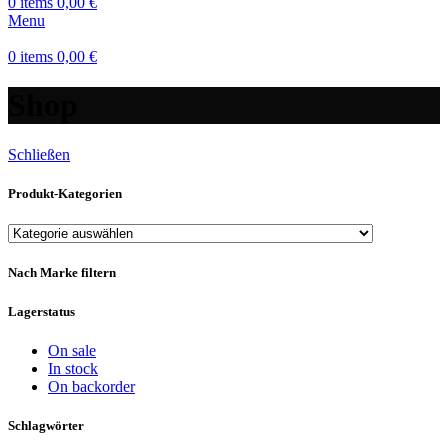
0
items
0,00
€
Menu
0
items
0,00
€
Shop
Schließen
Produkt-Kategorien
Nach Marke filtern
Lagerstatus
On sale
In stock
On backorder
Schlagwörter