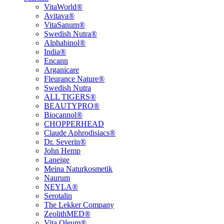
VitaWorld®
Avitava®
VitaSanum®
Swedish Nutra®
Alphabinol®
India®
Encann
Arganicare
Fleurance Nature®
Swedish Nutra
ALL TIGERS®
BEAUTYPRO®
Biocannol®
CHOPPERHEAD
Claude Aphrodisiacs®
Dr. Severin®
John Hemp
Laneige
Meina Naturkosmetik
Naurum
NEYLA®
Serotalin
The Lekker Company
ZeolithMED®
Vita Oleum®