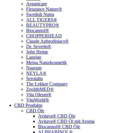
Arganicare
Fleurance Nature®
Swedish Nutra
ALL TIGERS®
BEAUTYPRO®
Biocannol®
CHOPPERHEAD
Claude Aphrodisiacs®
Dr. Severin®
John Hemp
Laneige
Meina Naturkosmetik
Naurum
NEYLA®
Serotalin
The Lekker Company
ZeolithMED®
Vita Oleum®
VitaWorld®
CBD Produkte
CBD Öle
Avitava® CBD Öle
Avitava® CBD Öl mit Aroma
Biocannol® CBD Öle
ALPHABINOL®