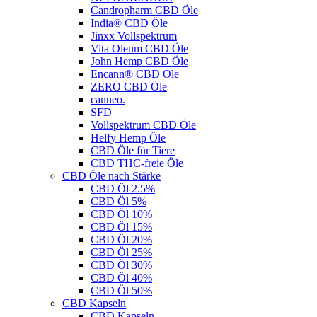
Candropharm CBD Öle
India® CBD Öle
Jinxx Vollspektrum
Vita Oleum CBD Öle
John Hemp CBD Öle
Encann® CBD Öle
ZERO CBD Öle
canneo.
SFD
Vollspektrum CBD Öle
Helfy Hemp Öle
CBD Öle für Tiere
CBD THC-freie Öle
CBD Öle nach Stärke
CBD Öl 2.5%
CBD Öl 5%
CBD Öl 10%
CBD Öl 15%
CBD Öl 20%
CBD Öl 25%
CBD Öl 30%
CBD Öl 40%
CBD Öl 50%
CBD Kapseln
CBD Kapseln