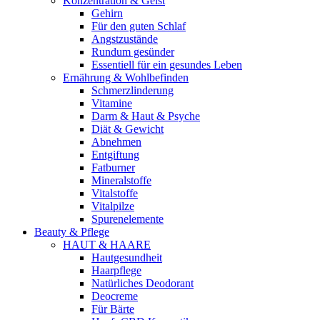
Konzentration & Geist
Gehirn
Für den guten Schlaf
Angstzustände
Rundum gesünder
Essentiell für ein gesundes Leben
Ernährung & Wohlbefinden
Schmerzlinderung
Vitamine
Darm & Haut & Psyche
Diät & Gewicht
Abnehmen
Entgiftung
Fatburner
Mineralstoffe
Vitalstoffe
Vitalpilze
Spurenelemente
Beauty & Pflege
HAUT & HAARE
Hautgesundheit
Haarpflege
Natürliches Deodorant
Deocreme
Für Bärte