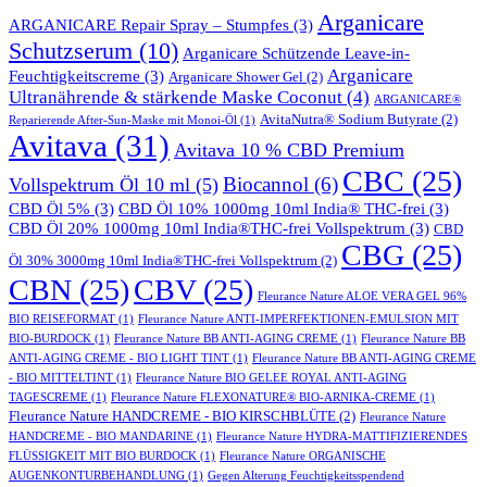
Arganicare
ARGANICARE Repair Spray – Stumpfes
(3)
Schutzserum
(10)
Arganicare Schützende Leave-in-
Arganicare
Feuchtigkeitscreme
(3)
Arganicare Shower Gel
(2)
Ultranährende & stärkende Maske Coconut
(4)
ARGANICARE®
AvitaNutra® Sodium Butyrate
(2)
Reparierende After-Sun-Maske mit Monoi-Öl
(1)
Avitava
(31)
Avitava 10 % CBD Premium
CBC
(25)
Biocannol
(6)
Vollspektrum Öl 10 ml
(5)
CBD Öl 5%
(3)
CBD Öl 10% 1000mg 10ml India® THC-frei
(3)
CBD Öl 20% 1000mg 10ml India®THC-frei Vollspektrum
(3)
CBD
CBG
(25)
Öl 30% 3000mg 10ml India®THC-frei Vollspektrum
(2)
CBN
(25)
CBV
(25)
Fleurance Nature ALOE VERA GEL 96%
BIO REISEFORMAT
(1)
Fleurance Nature ANTI-IMPERFEKTIONEN-EMULSION MIT
BIO-BURDOCK
(1)
Fleurance Nature BB ANTI-AGING CREME
(1)
Fleurance Nature BB
ANTI-AGING CREME - BIO LIGHT TINT
(1)
Fleurance Nature BB ANTI-AGING CREME
- BIO MITTELTINT
(1)
Fleurance Nature BIO GELEE ROYAL ANTI-AGING
TAGESCREME
(1)
Fleurance Nature FLEXONATURE® BIO-ARNIKA-CREME
(1)
Fleurance Nature HANDCREME - BIO KIRSCHBLÜTE
(2)
Fleurance Nature
HANDCREME - BIO MANDARINE
(1)
Fleurance Nature HYDRA-MATTIFIZIERENDES
FLÜSSIGKEIT MIT BIO BURDOCK
(1)
Fleurance Nature ORGANISCHE
AUGENKONTURBEHANDLUNG
(1)
Gegen Alterung Feuchtigkeitsspendend