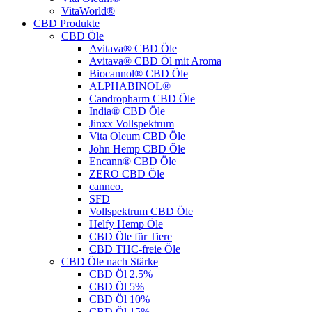
VitaWorld®
CBD Produkte
CBD Öle
Avitava® CBD Öle
Avitava® CBD Öl mit Aroma
Biocannol® CBD Öle
ALPHABINOL®
Candropharm CBD Öle
India® CBD Öle
Jinxx Vollspektrum
Vita Oleum CBD Öle
John Hemp CBD Öle
Encann® CBD Öle
ZERO CBD Öle
canneo.
SFD
Vollspektrum CBD Öle
Helfy Hemp Öle
CBD Öle für Tiere
CBD THC-freie Öle
CBD Öle nach Stärke
CBD Öl 2.5%
CBD Öl 5%
CBD Öl 10%
CBD Öl 15%