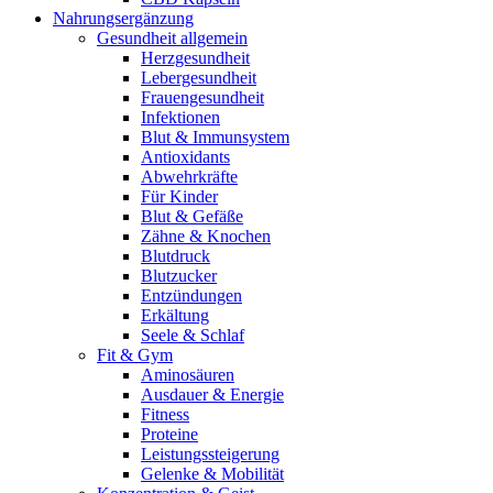
Nahrungsergänzung
Gesundheit allgemein
Herzgesundheit
Lebergesundheit
Frauengesundheit
Infektionen
Blut & Immunsystem
Antioxidants
Abwehrkräfte
Für Kinder
Blut & Gefäße
Zähne & Knochen
Blutdruck
Blutzucker
Entzündungen
Erkältung
Seele & Schlaf
Fit & Gym
Aminosäuren
Ausdauer & Energie
Fitness
Proteine
Leistungssteigerung
Gelenke & Mobilität