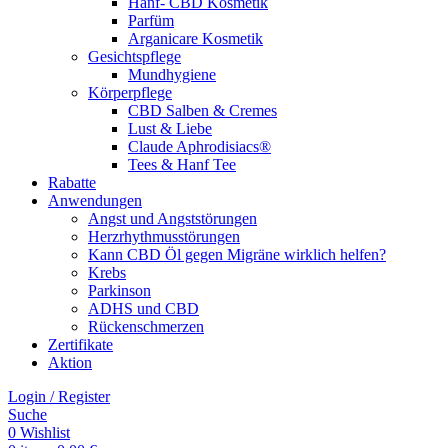
Hanf- CBD Kosmetik
Parfüm
Arganicare Kosmetik
Gesichtspflege
Mundhygiene
Körperpflege
CBD Salben & Cremes
Lust & Liebe
Claude Aphrodisiacs®
Tees & Hanf Tee
Rabatte
Anwendungen
Angst und Angststörungen
Herzrhythmusstörungen
Kann CBD Öl gegen Migräne wirklich helfen?
Krebs
Parkinson
ADHS und CBD
Rückenschmerzen
Zertifikate
Aktion
Login / Register
Suche
0
Wishlist