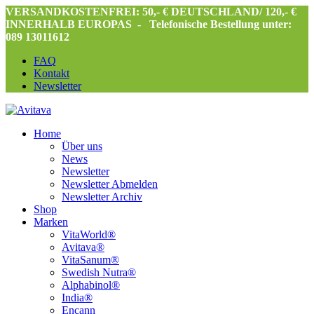
VERSANDKOSTENFREI: 50,- € DEUTSCHLAND/ 120,- €
INNERHALB EUROPAS -
Telefonische Bestellung unter:
089 13011612
FAQ
Kontakt
Newsletter
Home
Über uns
News
Newsletter
Newsletter Abmelden
Newsletter Archiv
Shop
Marken
VitaWorld®
Avitava®
VitaSanum®
Swedish Nutra®
Alphabinol®
India®
Encann