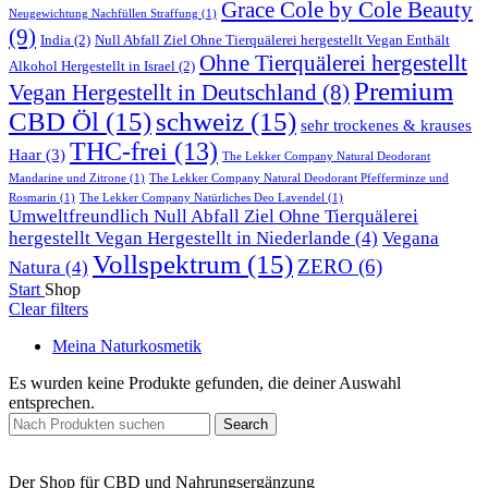
Grace Cole by Cole Beauty
Neugewichtung Nachfüllen Straffung
(1)
(9)
India
(2)
Null Abfall Ziel Ohne Tierquälerei hergestellt Vegan Enthält
Ohne Tierquälerei hergestellt
Alkohol Hergestellt in Israel
(2)
Premium
Vegan Hergestellt in Deutschland
(8)
CBD Öl
(15)
schweiz
(15)
sehr trockenes & krauses
THC-frei
(13)
Haar
(3)
The Lekker Company Natural Deodorant
Mandarine und Zitrone
(1)
The Lekker Company Natural Deodorant Pfefferminze und
Rosmarin
(1)
The Lekker Company Natürliches Deo Lavendel
(1)
Umweltfreundlich Null Abfall Ziel Ohne Tierquälerei
hergestellt Vegan Hergestellt in Niederlande
(4)
Vegana
Vollspektrum
(15)
ZERO
(6)
Natura
(4)
Start
Shop
Clear filters
Meina Naturkosmetik
Es wurden keine Produkte gefunden, die deiner Auswahl
entsprechen.
Search
Der Shop für CBD und Nahrungsergänzung