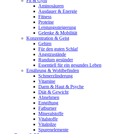
Fit & Gym
Aminosäuren
Ausdauer & Energie
Fitness
Proteine
Leistungssteigerung
Gelenke & Mobilität
Konzentration & Geist
Gehirn
Für den guten Schlaf
Angstzustände
Rundum gesünder
Essentiell für ein gesundes Leben
Ernährung & Wohlbefinden
Schmerzlinderung
Vitamine
Darm & Haut & Psyche
Diät & Gewicht
Abnehmen
Entgiftung
Fatburner
Mineralstoffe
Vitalstoffe
Vitalpilze
Spurenelemente