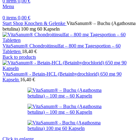
0
items
0,00
€
Menu
0
items
0,00
€
Start
Shop
Knochen & Gelenke
VitaSanum® – Buchu (Agathosma
betulina) 100 mg 60 Kapseln
VitaSanum® Chondroitinsulfat – 800 mg Tagesportion – 60
Tabletten
18,40
€
Back to products
VitaSanum® - Betain-HCL (Betainhydrochlorid) 650 mg 90
Kapseln
16,40
€
Click to enlarge