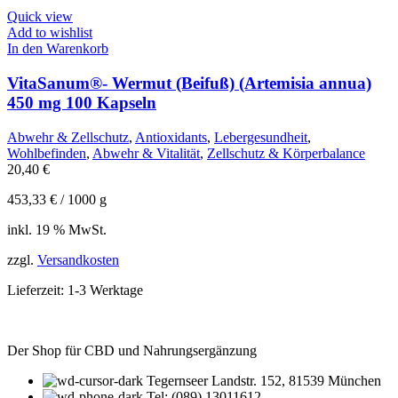
Quick view
Add to wishlist
In den Warenkorb
VitaSanum®- Wermut (Beifuß) (Artemisia annua)
450 mg 100 Kapseln
Abwehr & Zellschutz
,
Antioxidants
,
Lebergesundheit
,
Wohlbefinden
,
Abwehr & Vitalität
,
Zellschutz & Körperbalance
20,40
€
453,33
€
/
1000
g
inkl. 19 % MwSt.
zzgl.
Versandkosten
Lieferzeit:
1-3 Werktage
Der Shop für CBD und Nahrungsergänzung
Tegernseer Landstr. 152, 81539 München
Tel: (089) 13011612