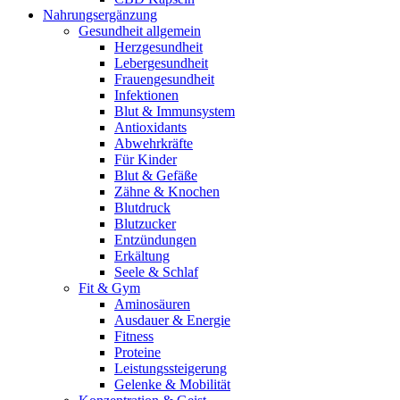
Nahrungsergänzung
Gesundheit allgemein
Herzgesundheit
Lebergesundheit
Frauengesundheit
Infektionen
Blut & Immunsystem
Antioxidants
Abwehrkräfte
Für Kinder
Blut & Gefäße
Zähne & Knochen
Blutdruck
Blutzucker
Entzündungen
Erkältung
Seele & Schlaf
Fit & Gym
Aminosäuren
Ausdauer & Energie
Fitness
Proteine
Leistungssteigerung
Gelenke & Mobilität