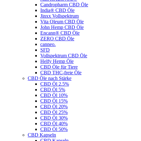
Candropharm CBD Öle
India® CBD Öle
Jinxx Vollspektrum
Vita Oleum CBD Öle
John Hemp CBD Öle
Encann® CBD Öle
ZERO CBD Öle
canneo.
SFD
Vollspektrum CBD Öle
Helfy Hemp Öle
CBD Öle für Tiere
CBD THC-freie Öle
CBD Öle nach Stärke
CBD Öl 2.5%
CBD Öl 5%
CBD Öl 10%
CBD Öl 15%
CBD Öl 20%
CBD Öl 25%
CBD Öl 30%
CBD Öl 40%
CBD Öl 50%
CBD Kapseln
CBD Kapseln