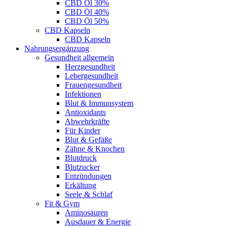
CBD Öl 30%
CBD Öl 40%
CBD Öl 50%
CBD Kapseln
CBD Kapseln
Nahrungsergänzung
Gesundheit allgemein
Herzgesundheit
Lebergesundheit
Frauengesundheit
Infektionen
Blut & Immunsystem
Antioxidants
Abwehrkräfte
Für Kinder
Blut & Gefäße
Zähne & Knochen
Blutdruck
Blutzucker
Entzündungen
Erkältung
Seele & Schlaf
Fit & Gym
Aminosäuren
Ausdauer & Energie