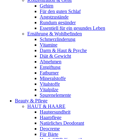
Konzentration & Geist
Gehirn
Für den guten Schlaf
Angstzustände
Rundum gesünder
Essentiell für ein gesundes Leben
Ernährung & Wohlbefinden
Schmerzlinderung
Vitamine
Darm & Haut & Psyche
Diät & Gewicht
Abnehmen
Entgiftung
Fatburner
Mineralstoffe
Vitalstoffe
Vitalpilze
Spurenelemente
Beauty & Pflege
HAUT & HAARE
Hautgesundheit
Haarpflege
Natürliches Deodorant
Deocreme
Für Bärte