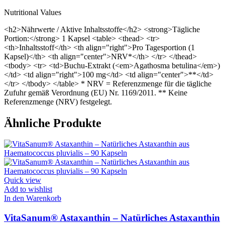
Nutritional Values
<h2>Nährwerte / Aktive Inhaltsstoffe</h2> <strong>Tägliche
Portion:</strong> 1 Kapsel <table> <thead> <tr>
<th>Inhaltsstoff</th> <th align="right">Pro Tagesportion (1
Kapsel)</th> <th align="center">NRV*</th> </tr> </thead>
<tbody> <tr> <td>Buchu-Extrakt (<em>Agathosma betulina</em>)
</td> <td align="right">100 mg</td> <td align="center">**</td>
</tr> </tbody> </table> * NRV = Referenzmenge für die tägliche
Zufuhr gemäß Verordnung (EU) Nr. 1169/2011. ** Keine
Referenzmenge (NRV) festgelegt.
Ähnliche Produkte
Quick view
Add to wishlist
In den Warenkorb
VitaSanum® Astaxanthin – Natürliches Astaxanthin