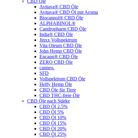
CBD Öle
Avitava® CBD Öle
Avitava® CBD Öl mit Aroma
Biocannol® CBD Öle
ALPHABINOL®
Candropharm CBD Öle
India® CBD Öle
Jinxx Vollspektrum
Vita Oleum CBD Öle
John Hemp CBD Öle
Encann® CBD Öle
ZERO CBD Öle
canneo.
SFD
Vollspektrum CBD Öle
Helfy Hemp Öle
CBD Öle für Tiere
CBD THC-freie Öle
CBD Öle nach Stärke
CBD Öl 2.5%
CBD Öl 5%
CBD Öl 10%
CBD Öl 15%
CBD Öl 20%
CBD Öl 25%