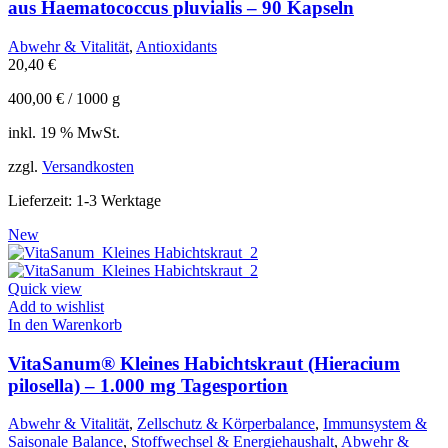
aus Haematococcus pluvialis – 90 Kapseln
Abwehr & Vitalität
,
Antioxidants
20,40
€
400,00
€
/
1000
g
inkl. 19 % MwSt.
zzgl.
Versandkosten
Lieferzeit:
1-3 Werktage
New
Quick view
Add to wishlist
In den Warenkorb
VitaSanum® Kleines Habichtskraut (Hieracium
pilosella) – 1.000 mg Tagesportion
Abwehr & Vitalität
,
Zellschutz & Körperbalance
,
Immunsystem &
Saisonale Balance
,
Stoffwechsel & Energiehaushalt
,
Abwehr &