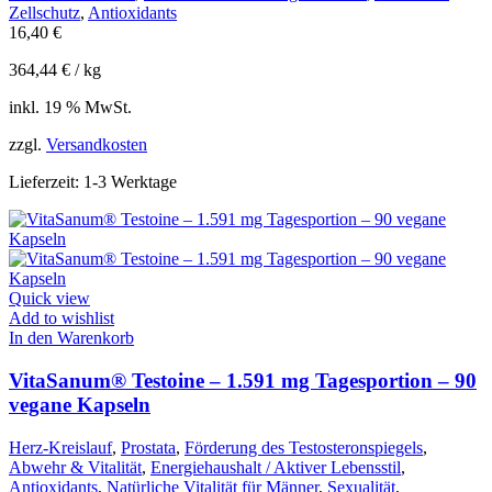
Zellschutz
,
Antioxidants
16,40
€
364,44
€
/
kg
inkl. 19 % MwSt.
zzgl.
Versandkosten
Lieferzeit:
1-3 Werktage
Quick view
Add to wishlist
In den Warenkorb
VitaSanum® Testoine – 1.591 mg Tagesportion – 90
vegane Kapseln
Herz-Kreislauf
,
Prostata
,
Förderung des Testosteronspiegels
,
Abwehr & Vitalität
,
Energiehaushalt / Aktiver Lebensstil
,
Antioxidants
,
Natürliche Vitalität für Männer
,
Sexualität
,