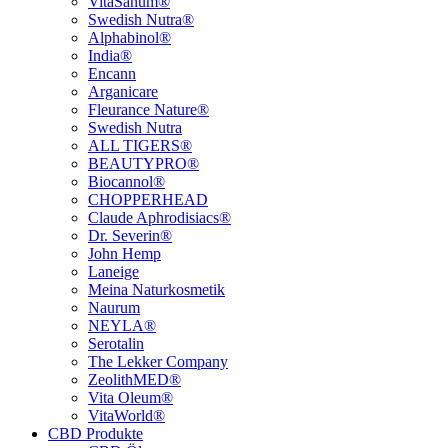
VitaSanum®
Swedish Nutra®
Alphabinol®
India®
Encann
Arganicare
Fleurance Nature®
Swedish Nutra
ALL TIGERS®
BEAUTYPRO®
Biocannol®
CHOPPERHEAD
Claude Aphrodisiacs®
Dr. Severin®
John Hemp
Laneige
Meina Naturkosmetik
Naurum
NEYLA®
Serotalin
The Lekker Company
ZeolithMED®
Vita Oleum®
VitaWorld®
CBD Produkte