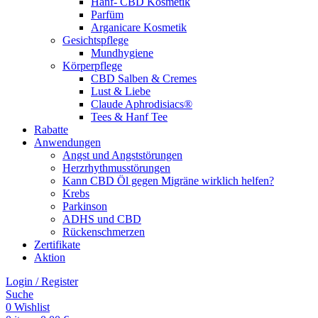
Hanf- CBD Kosmetik
Parfüm
Arganicare Kosmetik
Gesichtspflege
Mundhygiene
Körperpflege
CBD Salben & Cremes
Lust & Liebe
Claude Aphrodisiacs®
Tees & Hanf Tee
Rabatte
Anwendungen
Angst und Angststörungen
Herzrhythmusstörungen
Kann CBD Öl gegen Migräne wirklich helfen?
Krebs
Parkinson
ADHS und CBD
Rückenschmerzen
Zertifikate
Aktion
Login / Register
Suche
0
Wishlist