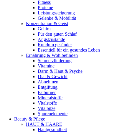
Fitness
Proteine
Leistungssteigerung
Gelenke & Mobilität
Konzentration & Geist
Gehirn
Für den guten Schlaf
Angstzustände
Rundum gesünder
Essentiell für ein gesundes Leben
Ernährung & Wohlbefinden
Schmerzlinderung
Vitamine
Darm & Haut & Psyche
Diät & Gewicht
Abnehmen
Entgiftung
Fatburner
Mineralstoffe
Vitalstoffe
Vitalpilze
Spurenelemente
Beauty & Pflege
HAUT & HAARE
Hautgesundheit