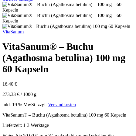
VitaSanum
VitaSanum® – Buchu
(Agathosma betulina) 100 mg
60 Kapseln
16,40
€
273,33
€
/
1000
g
inkl. 19 % MwSt.
zzgl.
Versandkosten
VitaSanum® – Buchu (Agathosma betulina) 100 mg 60 Kapseln
Lieferzeit:
1-3 Werktage
Fügen Sie
50,00
€
zum Warenkorb hinzu und erhalten Sie