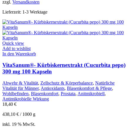
zzgl.
Versandkosten
Lieferzeit:
1-3 Werktage
Quick view
Add to wishlist
In den Warenkorb
VitaSanum®- Kürbiskernextrakt (Cucurbita pepo)
300 mg 100 Kapseln
Abwehr & Vitalität
,
Zellschutz & Körperbalance
,
Natürliche
Vitalität für Männer
,
Antioxidants
,
Blasenkomfort & Pflege
,
Wohlbefinden
,
Blasenkomfort
,
Prostata
,
Anitmikrobiell
,
Antimikrobielle Wirkung
18,40
€
438,10
€
/
1000
g
inkl. 19 % MwSt.