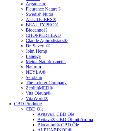
Arganicare
Fleurance Nature®
Swedish Nutra
ALL TIGERS®
BEAUTYPRO®
Biocannol®
CHOPPERHEAD
Claude Aphrodisiacs®
Dr. Severin®
John Hemp
Laneige
Meina Naturkosmetik
Naurum
NEYLA®
Serotalin
The Lekker Company
ZeolithMED®
Vita Oleum®
VitaWorld®
CBD Produkte
CBD Öle
Avitava® CBD Öle
Avitava® CBD Öl mit Aroma
Biocannol® CBD Öle
ALPHABINOL®