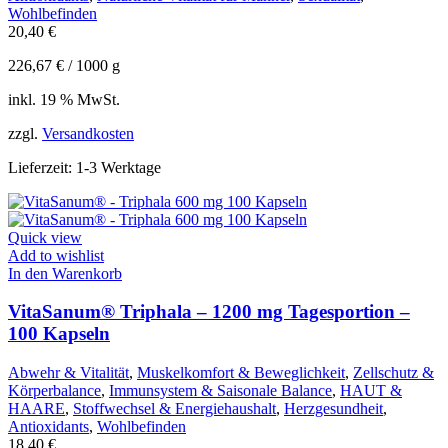
Wohlbefinden
20,40
€
226,67
€
/
1000
g
inkl. 19 % MwSt.
zzgl.
Versandkosten
Lieferzeit:
1-3 Werktage
Quick view
Add to wishlist
In den Warenkorb
VitaSanum® Triphala – 1200 mg Tagesportion –
100 Kapseln
Abwehr & Vitalität
,
Muskelkomfort & Beweglichkeit
,
Zellschutz &
Körperbalance
,
Immunsystem & Saisonale Balance
,
HAUT &
HAARE
,
Stoffwechsel & Energiehaushalt
,
Herzgesundheit
,
Antioxidants
,
Wohlbefinden
18,40
€