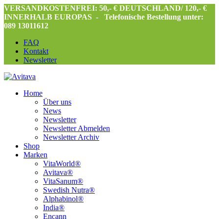
VERSANDKOSTENFREI: 50,- € DEUTSCHLAND/ 120,- €
INNERHALB EUROPAS -
Telefonische Bestellung unter:
089 13011612
FAQ
Kontakt
Newsletter
Home
Über uns
News
Newsletter
Newsletter Abmelden
Newsletter Archiv
Shop
Marken
VitaWorld®
Avitava®
VitaSanum®
Swedish Nutra®
Alphabinol®
India®
Encann