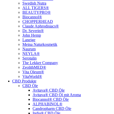
Swedish Nutra
ALL TIGERS®
BEAUTYPRO®
Biocannol®
CHOPPERHEAD
Claude Aphrodisiacs®
Dr. Severin®
John Hemp
Laneige
Meina Naturkosmetik
Naurum
NEYLA®
Serotalin
The Lekker Company
ZeolithMED®
Vita Oleum®
VitaWorld®
CBD Produkte
CBD Öle
Avitava® CBD Öle
Avitava® CBD Öl mit Aroma
Biocannol® CBD Öle
ALPHABINOL®
Candropharm CBD Öle
India® CBD Öle