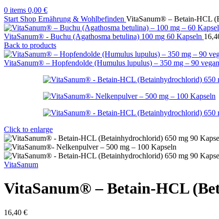
0
items
0,00
€
Start
Shop
Ernährung & Wohlbefinden
VitaSanum® – Betain-HCL (B
VitaSanum® - Buchu (Agathosma betulina) 100 mg 60 Kapseln
16,
Back to products
VitaSanum® – Hopfendolde (Humulus lupulus) – 350 mg – 90 vega
Click to enlarge
VitaSanum
VitaSanum® – Betain-HCL (Bet
16,40
€