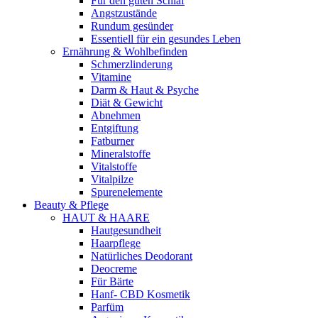
Für den guten Schlaf
Angstzustände
Rundum gesünder
Essentiell für ein gesundes Leben
Ernährung & Wohlbefinden
Schmerzlinderung
Vitamine
Darm & Haut & Psyche
Diät & Gewicht
Abnehmen
Entgiftung
Fatburner
Mineralstoffe
Vitalstoffe
Vitalpilze
Spurenelemente
Beauty & Pflege
HAUT & HAARE
Hautgesundheit
Haarpflege
Natürliches Deodorant
Deocreme
Für Bärte
Hanf- CBD Kosmetik
Parfüm