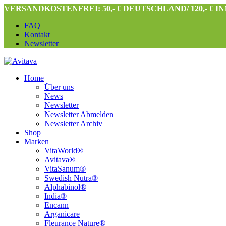
VERSANDKOSTENFREI: 50,- € DEUTSCHLAND/ 120,- € 
FAQ
Kontakt
Newsletter
Home
Über uns
News
Newsletter
Newsletter Abmelden
Newsletter Archiv
Shop
Marken
VitaWorld®
Avitava®
VitaSanum®
Swedish Nutra®
Alphabinol®
India®
Encann
Arganicare
Fleurance Nature®