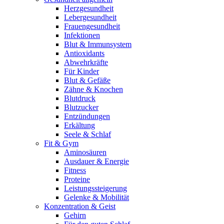
Herzgesundheit
Lebergesundheit
Frauengesundheit
Infektionen
Blut & Immunsystem
Antioxidants
Abwehrkräfte
Für Kinder
Blut & Gefäße
Zähne & Knochen
Blutdruck
Blutzucker
Entzündungen
Erkältung
Seele & Schlaf
Fit & Gym
Aminosäuren
Ausdauer & Energie
Fitness
Proteine
Leistungssteigerung
Gelenke & Mobilität
Konzentration & Geist
Gehirn