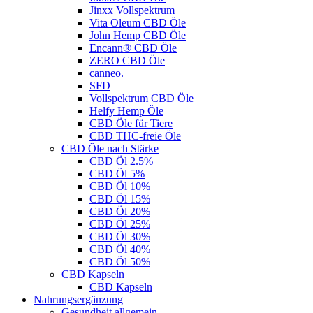
Jinxx Vollspektrum
Vita Oleum CBD Öle
John Hemp CBD Öle
Encann® CBD Öle
ZERO CBD Öle
canneo.
SFD
Vollspektrum CBD Öle
Helfy Hemp Öle
CBD Öle für Tiere
CBD THC-freie Öle
CBD Öle nach Stärke
CBD Öl 2.5%
CBD Öl 5%
CBD Öl 10%
CBD Öl 15%
CBD Öl 20%
CBD Öl 25%
CBD Öl 30%
CBD Öl 40%
CBD Öl 50%
CBD Kapseln
CBD Kapseln
Nahrungsergänzung
Gesundheit allgemein