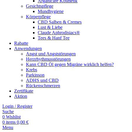
Arganicare Kosmetik
Gesichtspflege
Mundhygiene
Körperpflege
CBD Salben & Cremes
Lust & Liebe
Claude Aphrodisiacs®
Tees & Hanf Tee
Rabatte
Anwendungen
Angst und Angststörungen
Herzrhythmusstörungen
Kann CBD Öl gegen Migräne wirklich helfen?
Krebs
Parkinson
ADHS und CBD
Rückenschmerzen
Zertifikate
Aktion
Login / Register
Suche
0
Wishlist
0
items
0,00
€
Menu