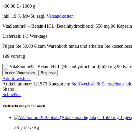
400,00
€
/
1000
g
inkl. 19 % MwSt.
zzgl.
Versandkosten
VitaSanum® – Betain-HCL (Betainhydrochlorid) 650 mg 90 Kapse
Lieferzeit:
1-3 Werktage
Fügen Sie
50,00
€
zum Warenkorb hinzu und erhalten Sie kostenlose
199 vorrätig
VitaSanum® - Betain-HCL (Betainhydrochlorid) 650 mg 90 Kap
In den Warenkorb
Buy now
Add to wishlist
Artikelnummer:
121579
Kategorien:
Stoffwechsel & Energiehaushalt
Share:
Schließen
Vielleicht mögen Sie auch…
281,67
€
/
kg