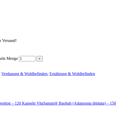
ln
n Versand!
seln Menge
,
Verdauung & Wohlbefinden
,
Ernährung & Wohlbefinden
VitaSanum® Baobab (Adansonia digitata) – 15