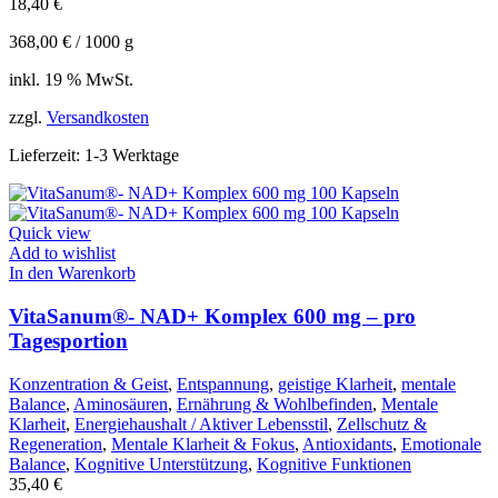
18,40
€
368,00
€
/
1000
g
inkl. 19 % MwSt.
zzgl.
Versandkosten
Lieferzeit:
1-3 Werktage
Quick view
Add to wishlist
In den Warenkorb
VitaSanum®- NAD+ Komplex 600 mg – pro
Tagesportion
Konzentration & Geist
,
Entspannung
,
geistige Klarheit
,
mentale
Balance
,
Aminosäuren
,
Ernährung & Wohlbefinden
,
Mentale
Klarheit
,
Energiehaushalt / Aktiver Lebensstil
,
Zellschutz &
Regeneration
,
Mentale Klarheit & Fokus
,
Antioxidants
,
Emotionale
Balance
,
Kognitive Unterstützung
,
Kognitive Funktionen
35,40
€