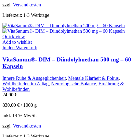
zzgl.
Versandkosten
Lieferzeit:
1-3 Werktage
Quick view
Add to wishlist
In den Warenkorb
VitaSanum®- DIM – Diindolylmethan 500 mg – 60
Kapseln
Innere Ruhe & Ausgeglichenheit
,
Mentale Klarheit & Fokus
,
Wohlbefinden im Alltag
,
Neurologische Balance
,
Ernährung &
Wohlbefinden
24,90
€
830,00
€
/
1000
g
inkl. 19 % MwSt.
zzgl.
Versandkosten
Lieferzeit:
1-3 Werktage