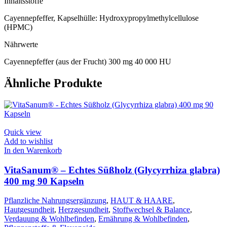
Inhaltsstoffe
Cayennepfeffer, Kapselhülle: Hydroxypropylmethylcellulose
(HPMC)
Nährwerte
Cayennepfeffer (aus der Frucht) 300 mg 40 000 HU
Ähnliche Produkte
Quick view
Add to wishlist
In den Warenkorb
VitaSanum® – Echtes Süßholz (Glycyrrhiza glabra)
400 mg 90 Kapseln
Pflanzliche Nahrungsergänzung
,
HAUT & HAARE
,
Hautgesundheit
,
Herzgesundheit
,
Stoffwechsel & Balance
,
Verdauung & Wohlbefinden
,
Ernährung & Wohlbefinden
,