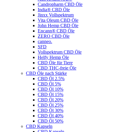
Candropharm CBD Öle
India® CBD Öle
Jinxx Vollspektrum
Vita Oleum CBD Öle
John Hemp CBD Öle
Encann® CBD Öle
ZERO CBD Öle
canneo.
SFD
Vollspektrum CBD Öle
Helfy Hemp Öle
CBD Öle für Tiere
CBD THC-freie Öle
CBD Öle nach Stärke
CBD Öl 2.5%
CBD Öl 5%
CBD Öl 10%
CBD Öl 15%
CBD Öl 20%
CBD Öl 25%
CBD Öl 30%
CBD Öl 40%
CBD Öl 50%
CBD Kapseln
CBD Kapseln