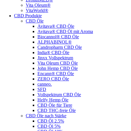
Vita Oleum®
VitaWorld®
CBD Produkte
CBD Öle
Avitava® CBD Öle
Avitava® CBD Öl mit Aroma
Biocannol® CBD Öle
ALPHABINOL®
Candropharm CBD Öle
India® CBD Öle
Jinxx Vollspektrum
Vita Oleum CBD Öle
John Hemp CBD Öle
Encann® CBD Öle
ZERO CBD Öle
canneo.
SFD
Vollspektrum CBD Öle
Helfy Hemp Öle
CBD Öle für Tiere
CBD THC-freie Öle
CBD Öle nach Stärke
CBD Öl 2.5%
CBD Öl 5%