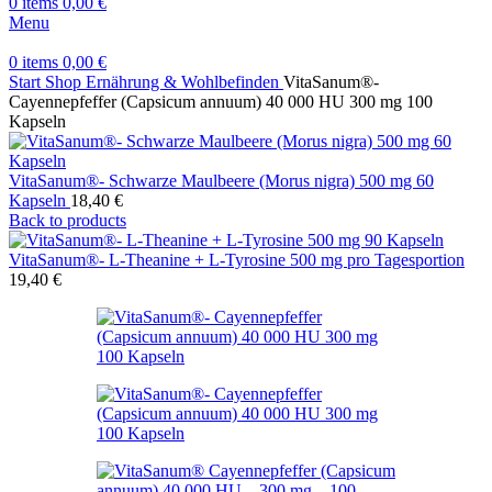
0
items
0,00
€
Menu
0
items
0,00
€
Start
Shop
Ernährung & Wohlbefinden
VitaSanum®-
Cayennepfeffer (Capsicum annuum) 40 000 HU 300 mg 100
Kapseln
VitaSanum®- Schwarze Maulbeere (Morus nigra) 500 mg 60
Kapseln
18,40
€
Back to products
VitaSanum®- L-Theanine + L-Tyrosine 500 mg pro Tagesportion
19,40
€