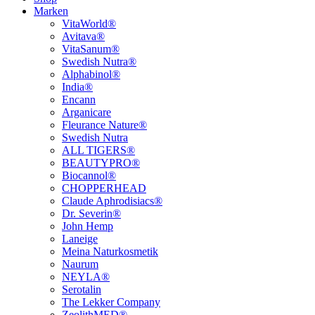
Marken
VitaWorld®
Avitava®
VitaSanum®
Swedish Nutra®
Alphabinol®
India®
Encann
Arganicare
Fleurance Nature®
Swedish Nutra
ALL TIGERS®
BEAUTYPRO®
Biocannol®
CHOPPERHEAD
Claude Aphrodisiacs®
Dr. Severin®
John Hemp
Laneige
Meina Naturkosmetik
Naurum
NEYLA®
Serotalin
The Lekker Company
ZeolithMED®