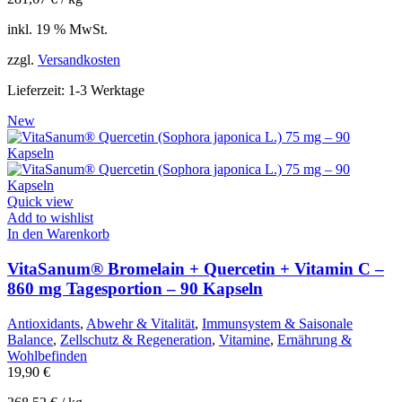
inkl. 19 % MwSt.
zzgl.
Versandkosten
Lieferzeit:
1-3 Werktage
New
Quick view
Add to wishlist
In den Warenkorb
VitaSanum® Bromelain + Quercetin + Vitamin C –
860 mg Tagesportion – 90 Kapseln
Antioxidants
,
Abwehr & Vitalität
,
Immunsystem & Saisonale
Balance
,
Zellschutz & Regeneration
,
Vitamine
,
Ernährung &
Wohlbefinden
19,90
€