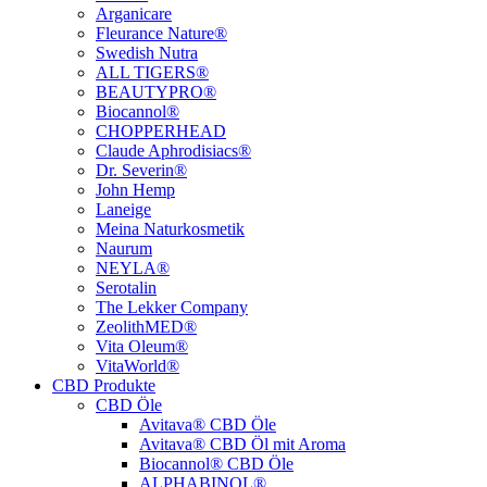
Arganicare
Fleurance Nature®
Swedish Nutra
ALL TIGERS®
BEAUTYPRO®
Biocannol®
CHOPPERHEAD
Claude Aphrodisiacs®
Dr. Severin®
John Hemp
Laneige
Meina Naturkosmetik
Naurum
NEYLA®
Serotalin
The Lekker Company
ZeolithMED®
Vita Oleum®
VitaWorld®
CBD Produkte
CBD Öle
Avitava® CBD Öle
Avitava® CBD Öl mit Aroma
Biocannol® CBD Öle
ALPHABINOL®