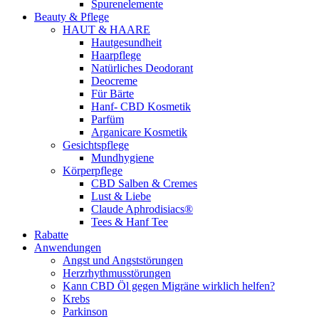
Spurenelemente
Beauty & Pflege
HAUT & HAARE
Hautgesundheit
Haarpflege
Natürliches Deodorant
Deocreme
Für Bärte
Hanf- CBD Kosmetik
Parfüm
Arganicare Kosmetik
Gesichtspflege
Mundhygiene
Körperpflege
CBD Salben & Cremes
Lust & Liebe
Claude Aphrodisiacs®
Tees & Hanf Tee
Rabatte
Anwendungen
Angst und Angststörungen
Herzrhythmusstörungen
Kann CBD Öl gegen Migräne wirklich helfen?
Krebs
Parkinson