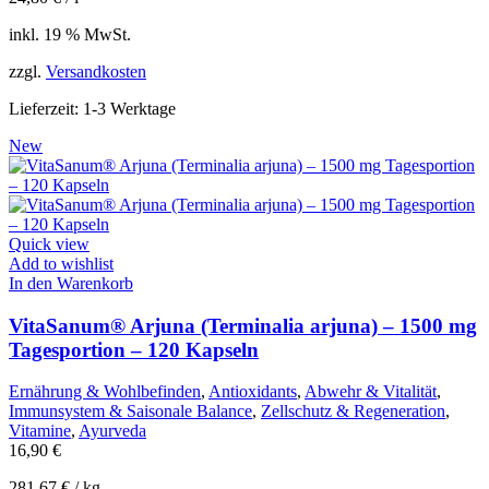
inkl. 19 % MwSt.
zzgl.
Versandkosten
Lieferzeit:
1-3 Werktage
New
Quick view
Add to wishlist
In den Warenkorb
VitaSanum® Arjuna (Terminalia arjuna) – 1500 mg
Tagesportion – 120 Kapseln
Ernährung & Wohlbefinden
,
Antioxidants
,
Abwehr & Vitalität
,
Immunsystem & Saisonale Balance
,
Zellschutz & Regeneration
,
Vitamine
,
Ayurveda
16,90
€
281,67
€
/
kg