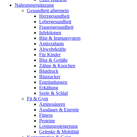
Nahrungsergänzung
Gesundheit allgemein
Herzgesundheit
Lebergesundheit
Frauengesundheit
Infektionen
Blut & Immunsystem
Antioxidants
Abwehrkräfte
Für Kinder
Blut & Gefäße
Zähne & Knochen
Blutdruck
Blutzucker
Entzündungen
Erkältung
Seele & Schlaf
Fit & Gym
Aminosäuren
Ausdauer & Energie
Fitness
Proteine
Leistungssteigerung
Gelenke & Mobilität