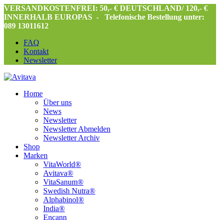
VERSANDKOSTENFREI: 50,- € DEUTSCHLAND/ 120,- €
INNERHALB EUROPAS -
Telefonische Bestellung unter:
089 13011612
FAQ
Kontakt
Newsletter
Home
Über uns
News
Newsletter
Newsletter Abmelden
Newsletter Archiv
Shop
Marken
VitaWorld®
Avitava®
VitaSanum®
Swedish Nutra®
Alphabinol®
India®
Encann