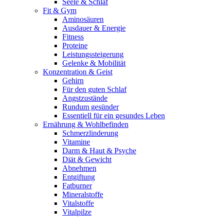
Seele & Schlaf
Fit & Gym
Aminosäuren
Ausdauer & Energie
Fitness
Proteine
Leistungssteigerung
Gelenke & Mobilität
Konzentration & Geist
Gehirn
Für den guten Schlaf
Angstzustände
Rundum gesünder
Essentiell für ein gesundes Leben
Ernährung & Wohlbefinden
Schmerzlinderung
Vitamine
Darm & Haut & Psyche
Diät & Gewicht
Abnehmen
Entgiftung
Fatburner
Mineralstoffe
Vitalstoffe
Vitalpilze