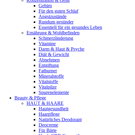
Konzentration & Geist
Gehirn
Für den guten Schlaf
Angstzustände
Rundum gesünder
Essentiell für ein gesundes Leben
Ernährung & Wohlbefinden
Schmerzlinderung
Vitamine
Darm & Haut & Psyche
Diät & Gewicht
Abnehmen
Entgiftung
Fatburner
Mineralstoffe
Vitalstoffe
Vitalpilze
Spurenelemente
Beauty & Pflege
HAUT & HAARE
Hautgesundheit
Haarpflege
Natürliches Deodorant
Deocreme
Für Bärte