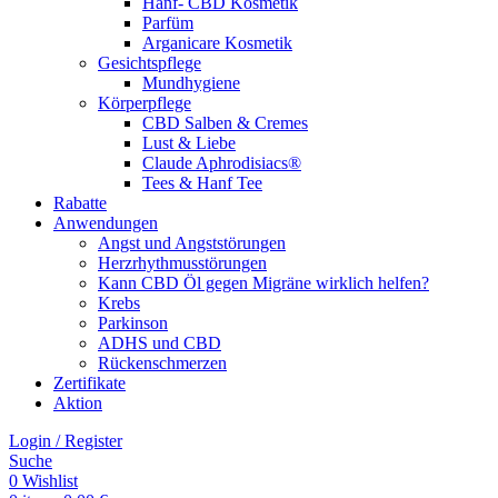
Hanf- CBD Kosmetik
Parfüm
Arganicare Kosmetik
Gesichtspflege
Mundhygiene
Körperpflege
CBD Salben & Cremes
Lust & Liebe
Claude Aphrodisiacs®
Tees & Hanf Tee
Rabatte
Anwendungen
Angst und Angststörungen
Herzrhythmusstörungen
Kann CBD Öl gegen Migräne wirklich helfen?
Krebs
Parkinson
ADHS und CBD
Rückenschmerzen
Zertifikate
Aktion
Login / Register
Suche
0
Wishlist