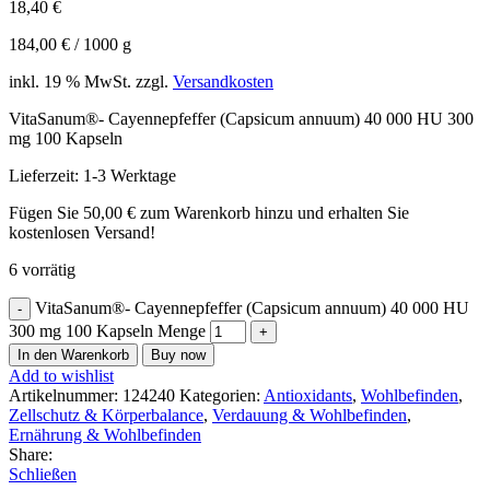
18,40
€
184,00
€
/
1000
g
inkl. 19 % MwSt.
zzgl.
Versandkosten
VitaSanum®- Cayennepfeffer (Capsicum annuum) 40 000 HU 300
mg 100 Kapseln
Lieferzeit:
1-3 Werktage
Fügen Sie
50,00
€
zum Warenkorb hinzu und erhalten Sie
kostenlosen Versand!
6 vorrätig
VitaSanum®- Cayennepfeffer (Capsicum annuum) 40 000 HU
300 mg 100 Kapseln Menge
In den Warenkorb
Buy now
Add to wishlist
Artikelnummer:
124240
Kategorien:
Antioxidants
,
Wohlbefinden
,
Zellschutz & Körperbalance
,
Verdauung & Wohlbefinden
,
Ernährung & Wohlbefinden
Share:
Schließen