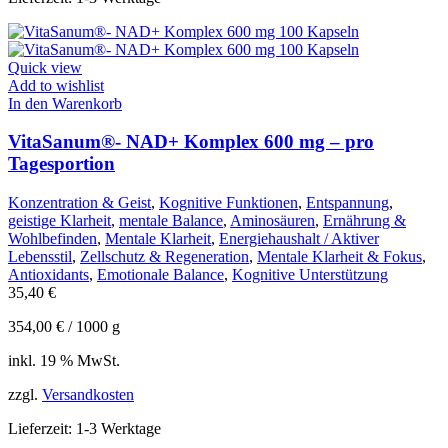
Quick view
Add to wishlist
In den Warenkorb
VitaSanum®- NAD+ Komplex 600 mg – pro
Tagesportion
Konzentration & Geist
,
Kognitive Funktionen
,
Entspannung
,
geistige Klarheit
,
mentale Balance
,
Aminosäuren
,
Ernährung &
Wohlbefinden
,
Mentale Klarheit
,
Energiehaushalt / Aktiver
Lebensstil
,
Zellschutz & Regeneration
,
Mentale Klarheit & Fokus
,
Antioxidants
,
Emotionale Balance
,
Kognitive Unterstützung
35,40
€
354,00
€
/
1000
g
inkl. 19 % MwSt.
zzgl.
Versandkosten
Lieferzeit:
1-3 Werktage