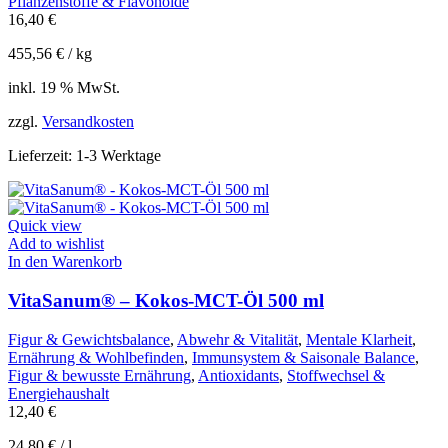
Pflanzenstoffe & Flavonoide
16,40
€
455,56
€
/
kg
inkl. 19 % MwSt.
zzgl.
Versandkosten
Lieferzeit:
1-3 Werktage
Quick view
Add to wishlist
In den Warenkorb
VitaSanum® – Kokos-MCT-Öl 500 ml
Figur & Gewichtsbalance
,
Abwehr & Vitalität
,
Mentale Klarheit
,
Ernährung & Wohlbefinden
,
Immunsystem & Saisonale Balance
,
Figur & bewusste Ernährung
,
Antioxidants
,
Stoffwechsel &
Energiehaushalt
12,40
€
24,80
€
/
l