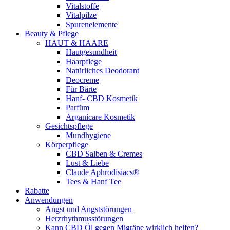
Vitalstoffe
Vitalpilze
Spurenelemente
Beauty & Pflege
HAUT & HAARE
Hautgesundheit
Haarpflege
Natürliches Deodorant
Deocreme
Für Bärte
Hanf- CBD Kosmetik
Parfüm
Arganicare Kosmetik
Gesichtspflege
Mundhygiene
Körperpflege
CBD Salben & Cremes
Lust & Liebe
Claude Aphrodisiacs®
Tees & Hanf Tee
Rabatte
Anwendungen
Angst und Angststörungen
Herzrhythmusstörungen
Kann CBD Öl gegen Migräne wirklich helfen?