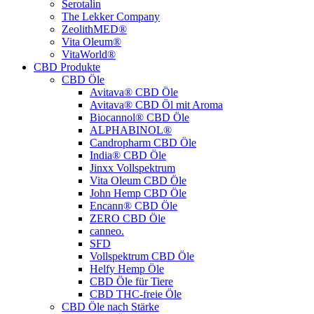
Serotalin
The Lekker Company
ZeolithMED®
Vita Oleum®
VitaWorld®
CBD Produkte
CBD Öle
Avitava® CBD Öle
Avitava® CBD Öl mit Aroma
Biocannol® CBD Öle
ALPHABINOL®
Candropharm CBD Öle
India® CBD Öle
Jinxx Vollspektrum
Vita Oleum CBD Öle
John Hemp CBD Öle
Encann® CBD Öle
ZERO CBD Öle
canneo.
SFD
Vollspektrum CBD Öle
Helfy Hemp Öle
CBD Öle für Tiere
CBD THC-freie Öle
CBD Öle nach Stärke