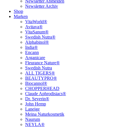
Newsletter Abmelden
Newsletter Archiv
Shop
Marken
VitaWorld®
Avitava®
VitaSanum®
Swedish Nutra®
Alphabinol®
India®
Encann
Arganicare
Fleurance Nature®
Swedish Nutra
ALL TIGERS®
BEAUTYPRO®
Biocannol®
CHOPPERHEAD
Claude Aphrodisiacs®
Dr. Severin®
John Hemp
Laneige
Meina Naturkosmetik
Naurum
NEYLA®