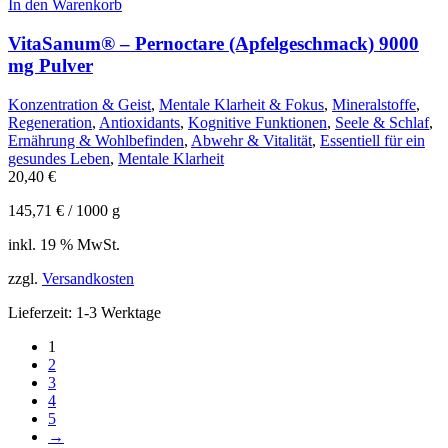
In den Warenkorb
VitaSanum® – Pernoctare (Apfelgeschmack) 9000
mg Pulver
Konzentration & Geist
,
Mentale Klarheit & Fokus
,
Mineralstoffe
,
Regeneration
,
Antioxidants
,
Kognitive Funktionen
,
Seele & Schlaf
,
Ernährung & Wohlbefinden
,
Abwehr & Vitalität
,
Essentiell für ein
gesundes Leben
,
Mentale Klarheit
20,40
€
145,71
€
/
1000
g
inkl. 19 % MwSt.
zzgl.
Versandkosten
Lieferzeit:
1-3 Werktage
1
2
3
4
5
→