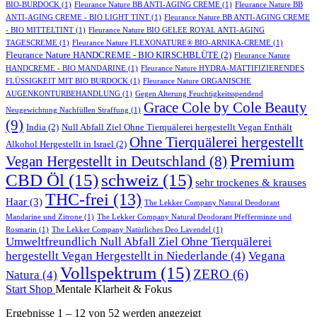
BIO-BURDOCK
(1)
Fleurance Nature BB ANTI-AGING CREME
(1)
Fleurance Nature BB
ANTI-AGING CREME - BIO LIGHT TINT
(1)
Fleurance Nature BB ANTI-AGING CREME
- BIO MITTELTINT
(1)
Fleurance Nature BIO GELEE ROYAL ANTI-AGING
TAGESCREME
(1)
Fleurance Nature FLEXONATURE® BIO-ARNIKA-CREME
(1)
Fleurance Nature HANDCREME - BIO KIRSCHBLÜTE
(2)
Fleurance Nature
HANDCREME - BIO MANDARINE
(1)
Fleurance Nature HYDRA-MATTIFIZIERENDES
FLÜSSIGKEIT MIT BIO BURDOCK
(1)
Fleurance Nature ORGANISCHE
AUGENKONTURBEHANDLUNG
(1)
Gegen Alterung Feuchtigkeitsspendend
Grace Cole by Cole Beauty
Neugewichtung Nachfüllen Straffung
(1)
(9)
India
(2)
Null Abfall Ziel Ohne Tierquälerei hergestellt Vegan Enthält
Ohne Tierquälerei hergestellt
Alkohol Hergestellt in Israel
(2)
Premium
Vegan Hergestellt in Deutschland
(8)
CBD Öl
(15)
schweiz
(15)
sehr trockenes & krauses
THC-frei
(13)
Haar
(3)
The Lekker Company Natural Deodorant
Mandarine und Zitrone
(1)
The Lekker Company Natural Deodorant Pfefferminze und
Rosmarin
(1)
The Lekker Company Natürliches Deo Lavendel
(1)
Umweltfreundlich Null Abfall Ziel Ohne Tierquälerei
hergestellt Vegan Hergestellt in Niederlande
(4)
Vegana
Vollspektrum
(15)
ZERO
(6)
Natura
(4)
Start
Shop
Mentale Klarheit & Fokus
Ergebnisse 1 – 12 von 52 werden angezeigt