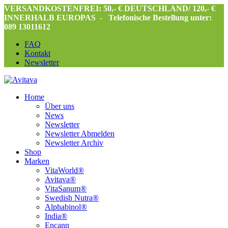
VERSANDKOSTENFREI: 50,- € DEUTSCHLAND/ 120,- €
INNERHALB EUROPAS -
Telefonische Bestellung unter:
089 13011612
FAQ
Kontakt
Newsletter
Home
Über uns
News
Newsletter
Newsletter Abmelden
Newsletter Archiv
Shop
Marken
VitaWorld®
Avitava®
VitaSanum®
Swedish Nutra®
Alphabinol®
India®
Encann