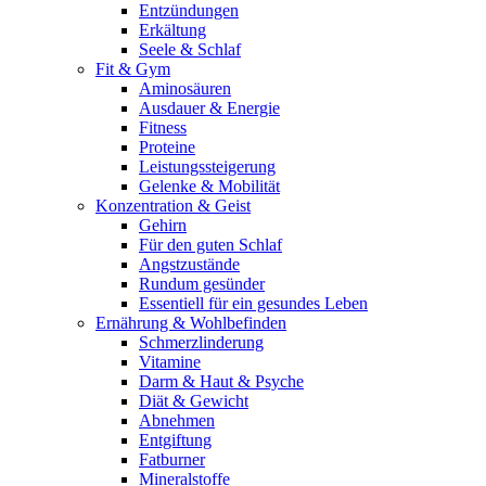
Entzündungen
Erkältung
Seele & Schlaf
Fit & Gym
Aminosäuren
Ausdauer & Energie
Fitness
Proteine
Leistungssteigerung
Gelenke & Mobilität
Konzentration & Geist
Gehirn
Für den guten Schlaf
Angstzustände
Rundum gesünder
Essentiell für ein gesundes Leben
Ernährung & Wohlbefinden
Schmerzlinderung
Vitamine
Darm & Haut & Psyche
Diät & Gewicht
Abnehmen
Entgiftung
Fatburner
Mineralstoffe