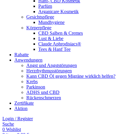
Hanf- CBD Kosmetik
Parfüm
Arganicare Kosmetik
Gesichtspflege
Mundhygiene
Körperpflege
CBD Salben & Cremes
Lust & Liebe
Claude Aphrodisiacs®
Tees & Hanf Tee
Rabatte
Anwendungen
Angst und Angststörungen
Herzrhythmusstörungen
Kann CBD Öl gegen Migräne wirklich helfen?
Krebs
Parkinson
ADHS und CBD
Rückenschmerzen
Zertifikate
Aktion
Login / Register
Suche
0
Wishlist