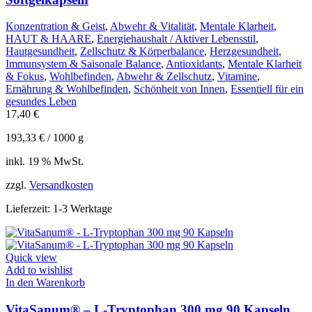
Konzentration & Geist
,
Abwehr & Vitalität
,
Mentale Klarheit
,
HAUT & HAARE
,
Energiehaushalt / Aktiver Lebensstil
,
Hautgesundheit
,
Zellschutz & Körperbalance
,
Herzgesundheit
,
Immunsystem & Saisonale Balance
,
Antioxidants
,
Mentale Klarheit
& Fokus
,
Wohlbefinden
,
Abwehr & Zellschutz
,
Vitamine
,
Ernährung & Wohlbefinden
,
Schönheit von Innen
,
Essentiell für ein
gesundes Leben
17,40
€
193,33
€
/
1000
g
inkl. 19 % MwSt.
zzgl.
Versandkosten
Lieferzeit:
1-3 Werktage
Quick view
Add to wishlist
In den Warenkorb
VitaSanum® – L-Tryptophan 300 mg 90 Kapseln