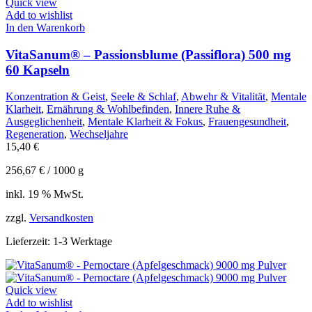
Quick view
Add to wishlist
In den Warenkorb
VitaSanum® – Passionsblume (Passiflora) 500 mg
60 Kapseln
Konzentration & Geist
,
Seele & Schlaf
,
Abwehr & Vitalität
,
Mentale
Klarheit
,
Ernährung & Wohlbefinden
,
Innere Ruhe &
Ausgeglichenheit
,
Mentale Klarheit & Fokus
,
Frauengesundheit
,
Regeneration
,
Wechseljahre
15,40
€
256,67
€
/
1000
g
inkl. 19 % MwSt.
zzgl.
Versandkosten
Lieferzeit:
1-3 Werktage
Quick view
Add to wishlist