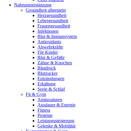
Nahrungsergänzung
Gesundheit allgemein
Herzgesundheit
Lebergesundheit
Frauengesundheit
Infektionen
Blut & Immunsystem
Antioxidants
Abwehrkräfte
Für Kinder
Blut & Gefäße
Zähne & Knochen
Blutdruck
Blutzucker
Entzündungen
Erkältung
Seele & Schlaf
Fit & Gym
Aminosäuren
Ausdauer & Energie
Fitness
Proteine
Leistungssteigerung
Gelenke & Mobilität