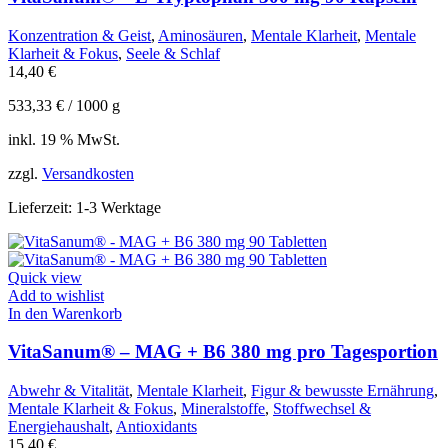
Konzentration & Geist
,
Aminosäuren
,
Mentale Klarheit
,
Mentale
Klarheit & Fokus
,
Seele & Schlaf
14,40
€
533,33
€
/
1000
g
inkl. 19 % MwSt.
zzgl.
Versandkosten
Lieferzeit:
1-3 Werktage
Quick view
Add to wishlist
In den Warenkorb
VitaSanum® – MAG + B6 380 mg pro Tagesportion
Abwehr & Vitalität
,
Mentale Klarheit
,
Figur & bewusste Ernährung
,
Mentale Klarheit & Fokus
,
Mineralstoffe
,
Stoffwechsel &
Energiehaushalt
,
Antioxidants
15,40
€