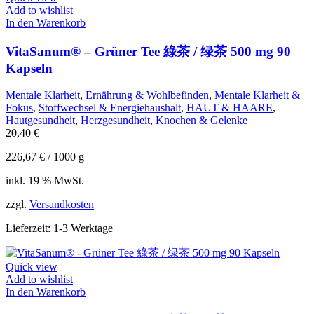
Add to wishlist
In den Warenkorb
VitaSanum® – Grüner Tee 綠茶 / 绿茶 500 mg 90
Kapseln
Mentale Klarheit
,
Ernährung & Wohlbefinden
,
Mentale Klarheit &
Fokus
,
Stoffwechsel & Energiehaushalt
,
HAUT & HAARE
,
Hautgesundheit
,
Herzgesundheit
,
Knochen & Gelenke
20,40
€
226,67
€
/
1000
g
inkl. 19 % MwSt.
zzgl.
Versandkosten
Lieferzeit:
1-3 Werktage
Quick view
Add to wishlist
In den Warenkorb