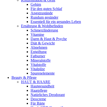
Konzentration & Geist
Gehirn
Für den guten Schlaf
Angstzustände
Rundum gesünder
Essentiell für ein gesundes Leben
Ernährung & Wohlbefinden
Schmerzlinderung
Vitamine
Darm & Haut & Psyche
Diät & Gewicht
Abnehmen
Entgiftung
Fatburner
Mineralstoffe
Vitalstoffe
Vitalpilze
Spurenelemente
Beauty & Pflege
HAUT & HAARE
Hautgesundheit
Haarpflege
Natürliches Deodorant
Deocreme
Für Bärte