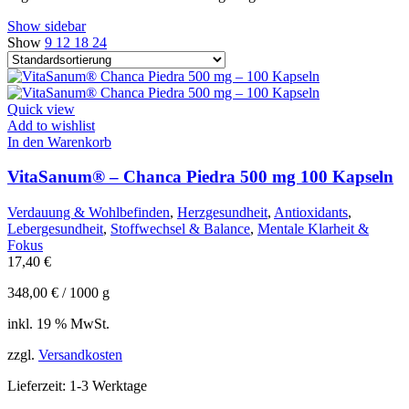
Show sidebar
Show
9
12
18
24
Quick view
Add to wishlist
In den Warenkorb
VitaSanum® – Chanca Piedra 500 mg 100 Kapseln
Verdauung & Wohlbefinden
,
Herzgesundheit
,
Antioxidants
,
Lebergesundheit
,
Stoffwechsel & Balance
,
Mentale Klarheit &
Fokus
17,40
€
348,00
€
/
1000
g
inkl. 19 % MwSt.
zzgl.
Versandkosten
Lieferzeit:
1-3 Werktage