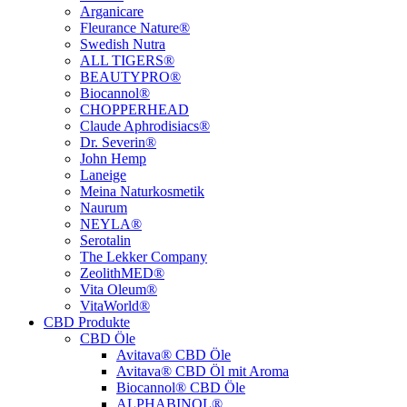
Arganicare
Fleurance Nature®
Swedish Nutra
ALL TIGERS®
BEAUTYPRO®
Biocannol®
CHOPPERHEAD
Claude Aphrodisiacs®
Dr. Severin®
John Hemp
Laneige
Meina Naturkosmetik
Naurum
NEYLA®
Serotalin
The Lekker Company
ZeolithMED®
Vita Oleum®
VitaWorld®
CBD Produkte
CBD Öle
Avitava® CBD Öle
Avitava® CBD Öl mit Aroma
Biocannol® CBD Öle
ALPHABINOL®