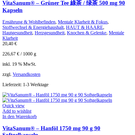
VitaSanum® – Grüner Tee 綠茶 / 绿茶 500 mg 90
Kapseln
Ernährung & Wohlbefinden
,
Mentale Klarheit & Fokus
,
Stoffwechsel & Energiehaushalt
,
HAUT & HAARE
,
Hautgesundheit
,
Herzgesundheit
,
Knochen & Gelenke
,
Mentale
Klarheit
20,40
€
226,67
€
/
1000
g
inkl. 19 % MwSt.
zzgl.
Versandkosten
Lieferzeit:
1-3 Werktage
Quick view
Add to wishlist
In den Warenkorb
VitaSanum® – Hanföl 1750 mg 90 g 90
Softgelkapseln