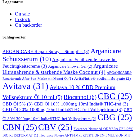
Lagerstatus
On sale
In stock
On backorder
Schlagwörter
Arganicare
ARGANICARE Repair Spray – Stumpfes
(3)
Schutzserum
(10)
Arganicare Schützende Leave-in-
Arganicare
Feuchtigkeitscreme
(3)
Arganicare Shower Gel
(2)
Ultranährende & stärkende Maske Coconut
(4)
ARGANICARE®
AvitaNutra® Sodium Butyrate
(2)
Reparierende After-Sun-Maske mit Monoi-Öl
(1)
Avitava
(31)
Avitava 10 % CBD Premium
CBC
(25)
Biocannol
(6)
Vollspektrum Öl 10 ml
(5)
CBD Öl 5%
(3)
CBD Öl 10% 1000mg 10ml India® THC-frei
(3)
CBD Öl 20% 1000mg 10ml India®THC-frei Vollspektrum
(3)
CBD
CBG
(25)
Öl 30% 3000mg 10ml India®THC-frei Vollspektrum
(2)
CBN
(25)
CBV
(25)
Fleurance Nature ALOE VERA GEL 96%
BIO REISEFORMAT
(1)
Fleurance Nature ANTI-IMPERFEKTIONEN-EMULSION MIT