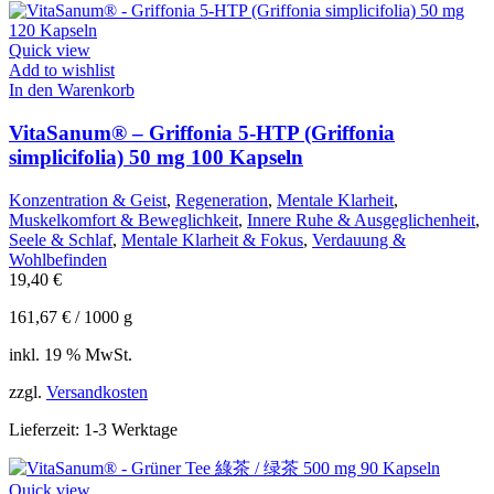
Quick view
Add to wishlist
In den Warenkorb
VitaSanum® – Griffonia 5-HTP (Griffonia
simplicifolia) 50 mg 100 Kapseln
Konzentration & Geist
,
Regeneration
,
Mentale Klarheit
,
Muskelkomfort & Beweglichkeit
,
Innere Ruhe & Ausgeglichenheit
,
Seele & Schlaf
,
Mentale Klarheit & Fokus
,
Verdauung &
Wohlbefinden
19,40
€
161,67
€
/
1000
g
inkl. 19 % MwSt.
zzgl.
Versandkosten
Lieferzeit:
1-3 Werktage
Quick view