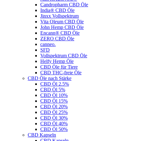
Candropharm CBD Öle
India® CBD Öle
Jinxx Vollspektrum
Vita Oleum CBD Öle
John Hemp CBD Öle
Encann® CBD Öle
ZERO CBD Öle
canneo.
SFD
Vollspektrum CBD Öle
Helfy Hemp Öle
CBD Öle für Tiere
CBD THC-freie Öle
CBD Öle nach Stärke
CBD Öl 2.5%
CBD Öl 5%
CBD Öl 10%
CBD Öl 15%
CBD Öl 20%
CBD Öl 25%
CBD Öl 30%
CBD Öl 40%
CBD Öl 50%
CBD Kapseln
CBD Kapseln