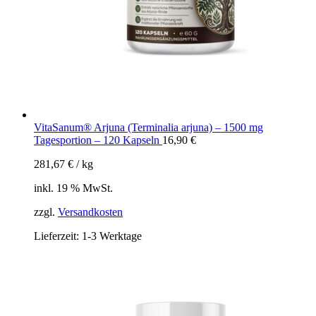
VitaSanum® Arjuna (Terminalia arjuna) – 1500 mg
Tagesportion – 120 Kapseln
16,90
€
281,67
€
/
kg
inkl. 19 % MwSt.
zzgl.
Versandkosten
Lieferzeit:
1-3 Werktage