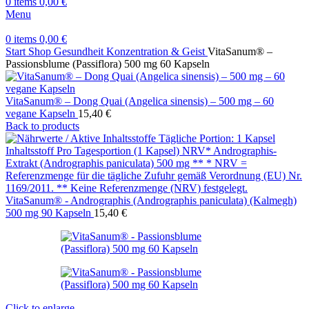
0
items
0,00
€
Menu
0
items
0,00
€
Start
Shop
Gesundheit
Konzentration & Geist
VitaSanum® –
Passionsblume (Passiflora) 500 mg 60 Kapseln
VitaSanum® – Dong Quai (Angelica sinensis) – 500 mg – 60
vegane Kapseln
15,40
€
Back to products
VitaSanum® - Andrographis (Andrographis paniculata) (Kalmegh)
500 mg 90 Kapseln
15,40
€
Click to enlarge