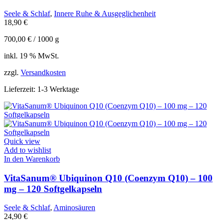
Seele & Schlaf
,
Innere Ruhe & Ausgeglichenheit
18,90
€
700,00
€
/
1000
g
inkl. 19 % MwSt.
zzgl.
Versandkosten
Lieferzeit:
1-3 Werktage
Quick view
Add to wishlist
In den Warenkorb
VitaSanum® Ubiquinon Q10 (Coenzym Q10) – 100
mg – 120 Softgelkapseln
Seele & Schlaf
,
Aminosäuren
24,90
€