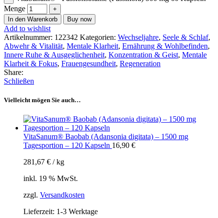
Menge
In den Warenkorb
Buy now
Add to wishlist
Artikelnummer:
122342
Kategorien:
Wechseljahre
,
Seele & Schlaf
,
Abwehr & Vitalität
,
Mentale Klarheit
,
Ernährung & Wohlbefinden
,
Innere Ruhe & Ausgeglichenheit
,
Konzentration & Geist
,
Mentale
Klarheit & Fokus
,
Frauengesundheit
,
Regeneration
Share:
Schließen
Vielleicht mögen Sie auch…
VitaSanum® Baobab (Adansonia digitata) – 1500 mg
Tagesportion – 120 Kapseln
16,90
€
281,67
€
/
kg
inkl. 19 % MwSt.
zzgl.
Versandkosten
Lieferzeit:
1-3 Werktage