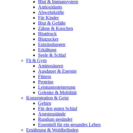
Blut & Immunsystem
Antioxidants
Abwehrkräfte
Für Kinder
Blut & Gefäße
Zähne & Knochen
Blutdruck
Blutzucker
Entzündungen
Erkältung
Seele & Schlaf
Fit & Gym
Aminosäuren
Ausdauer & Energie
Fitness
Proteine
Leistungssteigerung
Gelenke & Mobilität
Konzentration & Geist
Gehirn
Für den guten Schlaf
Angstzustände
Rundum gesünder
Essentiell für ein gesundes Leben
Ernährung & Wohlbefinden