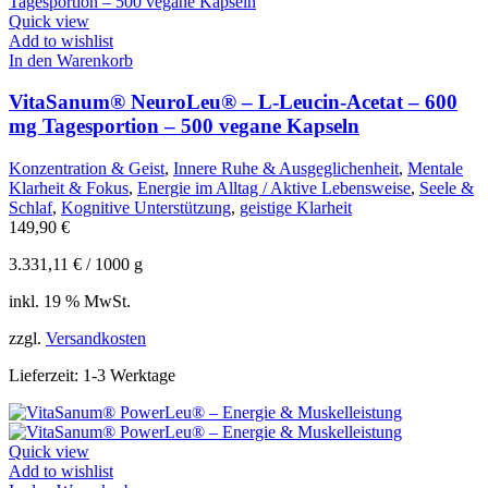
Quick view
Add to wishlist
In den Warenkorb
VitaSanum® NeuroLeu® – L-Leucin-Acetat – 600
mg Tagesportion – 500 vegane Kapseln
Konzentration & Geist
,
Innere Ruhe & Ausgeglichenheit
,
Mentale
Klarheit & Fokus
,
Energie im Alltag / Aktive Lebensweise
,
Seele &
Schlaf
,
Kognitive Unterstützung
,
geistige Klarheit
149,90
€
3.331,11
€
/
1000
g
inkl. 19 % MwSt.
zzgl.
Versandkosten
Lieferzeit:
1-3 Werktage
Quick view
Add to wishlist