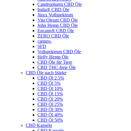
Candropharm CBD Öle
India® CBD Öle
Jinxx Vollspektrum
Vita Oleum CBD Öle
John Hemp CBD Öle
Encann® CBD Öle
ZERO CBD Öle
canneo.
SFD
Vollspektrum CBD Öle
Helfy Hemp Öle
CBD Öle für Tiere
CBD THC-freie Öle
CBD Öle nach Stärke
CBD Öl 2.5%
CBD Öl 5%
CBD Öl 10%
CBD Öl 15%
CBD Öl 20%
CBD Öl 25%
CBD Öl 30%
CBD Öl 40%
CBD Öl 50%
CBD Kapseln
CBD Kapseln