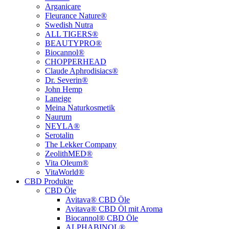
Arganicare
Fleurance Nature®
Swedish Nutra
ALL TIGERS®
BEAUTYPRO®
Biocannol®
CHOPPERHEAD
Claude Aphrodisiacs®
Dr. Severin®
John Hemp
Laneige
Meina Naturkosmetik
Naurum
NEYLA®
Serotalin
The Lekker Company
ZeolithMED®
Vita Oleum®
VitaWorld®
CBD Produkte
CBD Öle
Avitava® CBD Öle
Avitava® CBD Öl mit Aroma
Biocannol® CBD Öle
ALPHABINOL®