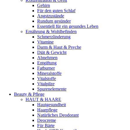
Konzentration & Geist
Gehirn
Für den guten Schlaf
Angstzustände
Rundum gesünder
Essentiell für ein gesundes Leben
Ernährung & Wohlbefinden
Schmerzlinderung
Vitamine
Darm & Haut & Psyche
Diät & Gewicht
Abnehmen
Entgiftung
Fatburner
Mineralstoffe
Vitalstoffe
Vitalpilze
Spurenelemente
Beauty & Pflege
HAUT & HAARE
Hautgesundheit
Haarpflege
Natürliches Deodorant
Deocreme
Für Bärte