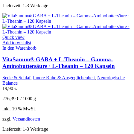
Lieferzeit:
1-3 Werktage
Quick view
Add to wishlist
In den Warenkorb
VitaSanum® GABA + L-Theanin – Gamma-
Aminobuttersäure · L-Theanin – 120 Kapseln
Seele & Schlaf
,
Innere Ruhe & Ausgeglichenheit
,
Neurologische
Balance
19,90
€
276,39
€
/
1000
g
inkl. 19 % MwSt.
zzgl.
Versandkosten
Lieferzeit:
1-3 Werktage