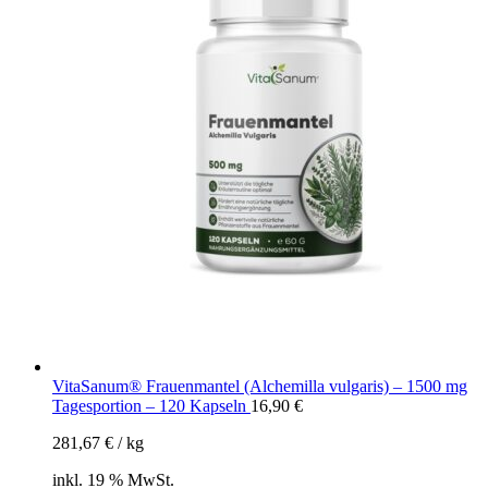
VitaSanum® Frauenmantel (Alchemilla vulgaris) – 1500 mg
Tagesportion – 120 Kapseln
16,90
€
281,67
€
/
kg
inkl. 19 % MwSt.