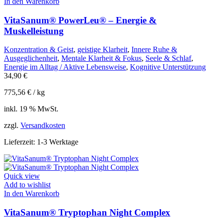
In den Warenkorb
VitaSanum® PowerLeu® – Energie &
Muskelleistung
Konzentration & Geist
,
geistige Klarheit
,
Innere Ruhe &
Ausgeglichenheit
,
Mentale Klarheit & Fokus
,
Seele & Schlaf
,
Energie im Alltag / Aktive Lebensweise
,
Kognitive Unterstützung
34,90
€
775,56
€
/
kg
inkl. 19 % MwSt.
zzgl.
Versandkosten
Lieferzeit:
1-3 Werktage
Quick view
Add to wishlist
In den Warenkorb
VitaSanum® Tryptophan Night Complex