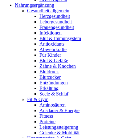
Nahrungsergänzung
Gesundheit allgemein
Herzgesundheit
Lebergesundheit
Frauengesundheit
Infektionen
Blut & Immunsystem
Antioxidants
Abwehrkräfte
Für Kinder
Blut & Gefäße
Zähne & Knochen
Blutdruck
Blutzucker
Entzündungen
Erkältung
Seele & Schlaf
Fit & Gym
Aminosäuren
Ausdauer & Energie
Fitness
Proteine
Leistungssteigerung
Gelenke & Mobilität