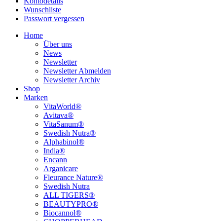
Kontodetails
Wunschliste
Passwort vergessen
Home
Über uns
News
Newsletter
Newsletter Abmelden
Newsletter Archiv
Shop
Marken
VitaWorld®
Avitava®
VitaSanum®
Swedish Nutra®
Alphabinol®
India®
Encann
Arganicare
Fleurance Nature®
Swedish Nutra
ALL TIGERS®
BEAUTYPRO®
Biocannol®