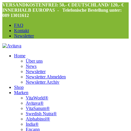
VERSANDKOSTENFREI: 50,- € DEUTSCHLAND/ 120,- €
INNERHALB EUROPAS -
Telefonische Bestellung unter:
089 13011612
FAQ
Kontakt
Newsletter
Home
Über uns
News
Newsletter
Newsletter Abmelden
Newsletter Archiv
Shop
Marken
VitaWorld®
Avitava®
VitaSanum®
Swedish Nutra®
Alphabinol®
India®
Encann