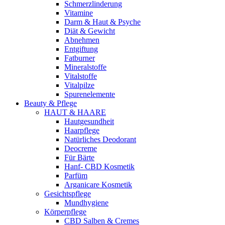
Schmerzlinderung
Vitamine
Darm & Haut & Psyche
Diät & Gewicht
Abnehmen
Entgiftung
Fatburner
Mineralstoffe
Vitalstoffe
Vitalpilze
Spurenelemente
Beauty & Pflege
HAUT & HAARE
Hautgesundheit
Haarpflege
Natürliches Deodorant
Deocreme
Für Bärte
Hanf- CBD Kosmetik
Parfüm
Arganicare Kosmetik
Gesichtspflege
Mundhygiene
Körperpflege
CBD Salben & Cremes