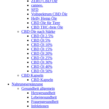
ZERO CBD Öle
canneo.
SFD
Vollspektrum CBD Öle
Helfy Hemp Öle
CBD Öle für Tiere
CBD THC-freie Öle
CBD Öle nach Stärke
CBD Öl 2.5%
CBD Öl 5%
CBD Öl 10%
CBD Öl 15%
CBD Öl 20%
CBD Öl 25%
CBD Öl 30%
CBD Öl 40%
CBD Öl 50%
CBD Kapseln
CBD Kapseln
Nahrungsergänzung
Gesundheit allgemein
Herzgesundheit
Lebergesundheit
Frauengesundheit
Infektionen