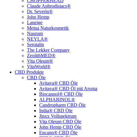
CHOPPERHEAD
Claude Aphrodisiacs®
Dr. Severin®
John Hemp
Laneige
Meina Naturkosmetik
Naurum
NEYLA®
Serotalin
The Lekker Company
ZeolithMED®
Vita Oleum®
VitaWorld®
CBD Produkte
CBD Öle
Avitava® CBD Öle
Avitava® CBD Öl mit Aroma
Biocannol® CBD Öle
ALPHABINOL®
Candropharm CBD Öle
India® CBD Öle
Jinxx Vollspektrum
Vita Oleum CBD Öle
John Hemp CBD Öle
Encann® CBD Öle