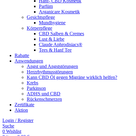
Hanf- CBD Kosmetik
Parfüm
Arganicare Kosmetik
Gesichtspflege
Mundhygiene
Körperpflege
CBD Salben & Cremes
Lust & Liebe
Claude Aphrodisiacs®
Tees & Hanf Tee
Rabatte
Anwendungen
Angst und Angststörungen
Herzrhythmusstörungen
Kann CBD Öl gegen Migräne wirklich helfen?
Krebs
Parkinson
ADHS und CBD
Rückenschmerzen
Zertifikate
Aktion
Login / Register
Suche
0
Wishlist