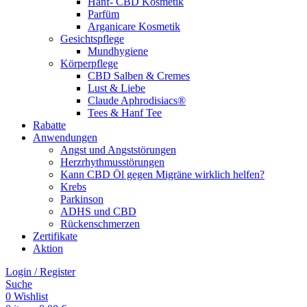
Hanf- CBD Kosmetik
Parfüm
Arganicare Kosmetik
Gesichtspflege
Mundhygiene
Körperpflege
CBD Salben & Cremes
Lust & Liebe
Claude Aphrodisiacs®
Tees & Hanf Tee
Rabatte
Anwendungen
Angst und Angststörungen
Herzrhythmusstörungen
Kann CBD Öl gegen Migräne wirklich helfen?
Krebs
Parkinson
ADHS und CBD
Rückenschmerzen
Zertifikate
Aktion
Login / Register
Suche
0
Wishlist