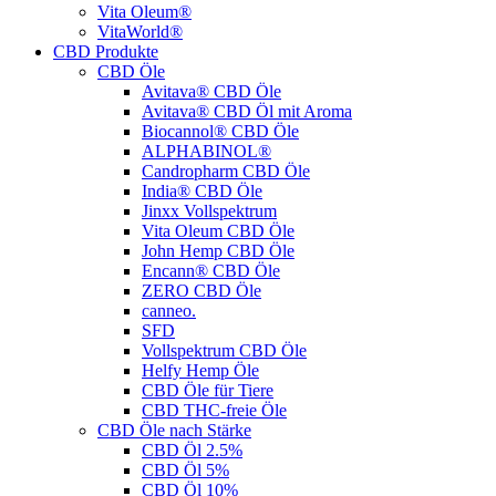
Vita Oleum®
VitaWorld®
CBD Produkte
CBD Öle
Avitava® CBD Öle
Avitava® CBD Öl mit Aroma
Biocannol® CBD Öle
ALPHABINOL®
Candropharm CBD Öle
India® CBD Öle
Jinxx Vollspektrum
Vita Oleum CBD Öle
John Hemp CBD Öle
Encann® CBD Öle
ZERO CBD Öle
canneo.
SFD
Vollspektrum CBD Öle
Helfy Hemp Öle
CBD Öle für Tiere
CBD THC-freie Öle
CBD Öle nach Stärke
CBD Öl 2.5%
CBD Öl 5%
CBD Öl 10%