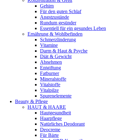
Konzentration & Geist
Gehirn
Für den guten Schlaf
Angstzustände
Rundum gesünder
Essentiell für ein gesundes Leben
Ernährung & Wohlbefinden
Schmerzlinderung
Vitamine
Darm & Haut & Psyche
Diät & Gewicht
Abnehmen
Entgiftung
Fatburner
Mineralstoffe
Vitalstoffe
Vitalpilze
Spurenelemente
Beauty & Pflege
HAUT & HAARE
Hautgesundheit
Haarpflege
Natürliches Deodorant
Deocreme
Für Bärte