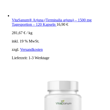
VitaSanum® Arjuna (Terminalia arjuna) – 1500 mg
Tagesportion – 120 Kapseln
16,90
€
281,67
€
/
kg
inkl. 19 % MwSt.
zzgl.
Versandkosten
Lieferzeit:
1-3 Werktage