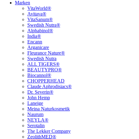
Marken
VitaWorld®
Avitava®
VitaSanum®
Swedish Nutra®
Alphabinol®
India®
Encann
Arganicare
Fleurance Nature®
Swedish Nutra
ALL TIGERS®
BEAUTYPRO®
Biocannol®
CHOPPERHEAD
Claude Aphrodisiacs®
Dr. Severin®
John Hemp
Laneige
Meina Naturkosmetik
Naurum
NEYLA®
Serotalin
The Lekker Company
ZeolithMED®