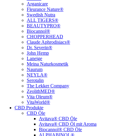
Arganicare
Fleurance Nature®
Swedish Nutra
ALL TIGERS®
BEAUTYPRO®
Biocannol®
CHOPPERHEAD
Claude Aphrodisiacs®
Dr. Severin®
John Hemp
Laneige
Meina Naturkosmetik
Naurum
NEYLA®
Serotalin
The Lekker Company
ZeolithMED®
Vita Oleum®
VitaWorld®
CBD Produkte
CBD Öle
Avitava® CBD Öle
Avitava® CBD Öl mit Aroma
Biocannol® CBD Öle
ALPHABINOL®