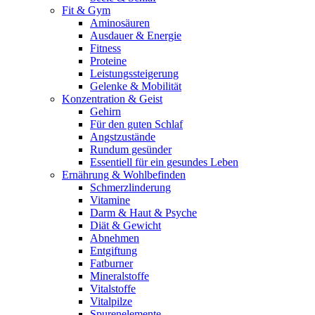
Fit & Gym
Aminosäuren
Ausdauer & Energie
Fitness
Proteine
Leistungssteigerung
Gelenke & Mobilität
Konzentration & Geist
Gehirn
Für den guten Schlaf
Angstzustände
Rundum gesünder
Essentiell für ein gesundes Leben
Ernährung & Wohlbefinden
Schmerzlinderung
Vitamine
Darm & Haut & Psyche
Diät & Gewicht
Abnehmen
Entgiftung
Fatburner
Mineralstoffe
Vitalstoffe
Vitalpilze
Spurenelemente