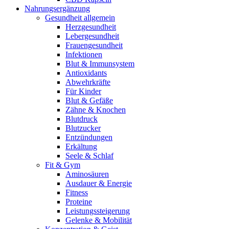
Nahrungsergänzung
Gesundheit allgemein
Herzgesundheit
Lebergesundheit
Frauengesundheit
Infektionen
Blut & Immunsystem
Antioxidants
Abwehrkräfte
Für Kinder
Blut & Gefäße
Zähne & Knochen
Blutdruck
Blutzucker
Entzündungen
Erkältung
Seele & Schlaf
Fit & Gym
Aminosäuren
Ausdauer & Energie
Fitness
Proteine
Leistungssteigerung
Gelenke & Mobilität