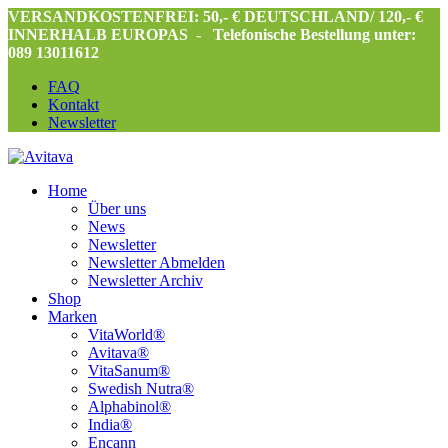
VERSANDKOSTENFREI: 50,- € DEUTSCHLAND/ 120,- €
INNERHALB EUROPAS -
Telefonische Bestellung unter:
089 13011612
FAQ
Kontakt
Newsletter
Home
Über uns
News
Newsletter
Newsletter Abmelden
Newsletter Archiv
Shop
Marken
VitaWorld®
Avitava®
VitaSanum®
Swedish Nutra®
Alphabinol®
India®
Encann