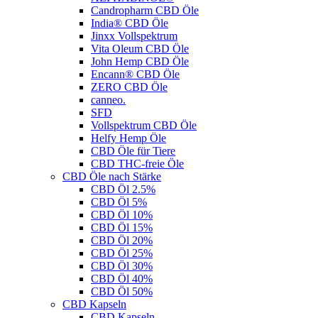
Candropharm CBD Öle
India® CBD Öle
Jinxx Vollspektrum
Vita Oleum CBD Öle
John Hemp CBD Öle
Encann® CBD Öle
ZERO CBD Öle
canneo.
SFD
Vollspektrum CBD Öle
Helfy Hemp Öle
CBD Öle für Tiere
CBD THC-freie Öle
CBD Öle nach Stärke
CBD Öl 2.5%
CBD Öl 5%
CBD Öl 10%
CBD Öl 15%
CBD Öl 20%
CBD Öl 25%
CBD Öl 30%
CBD Öl 40%
CBD Öl 50%
CBD Kapseln
CBD Kapseln