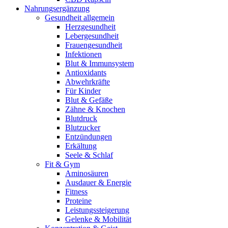
Nahrungsergänzung
Gesundheit allgemein
Herzgesundheit
Lebergesundheit
Frauengesundheit
Infektionen
Blut & Immunsystem
Antioxidants
Abwehrkräfte
Für Kinder
Blut & Gefäße
Zähne & Knochen
Blutdruck
Blutzucker
Entzündungen
Erkältung
Seele & Schlaf
Fit & Gym
Aminosäuren
Ausdauer & Energie
Fitness
Proteine
Leistungssteigerung
Gelenke & Mobilität