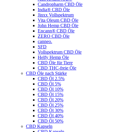
Candropharm CBD Öle
India® CBD Öle
Jinxx Vollspektrum
Vita Oleum CBD Öle
John Hemp CBD Öle
Encann® CBD Öle
ZERO CBD Öle
canneo.
SFD
Vollspektrum CBD Öle
Helfy Hemp Öle
CBD Öle für Tiere
CBD THC-freie Öle
CBD Öle nach Stärke
CBD Öl 2.5%
CBD Öl 5%
CBD Öl 10%
CBD Öl 15%
CBD Öl 20%
CBD Öl 25%
CBD Öl 30%
CBD Öl 40%
CBD Öl 50%
CBD Kapseln
CBD Kapseln