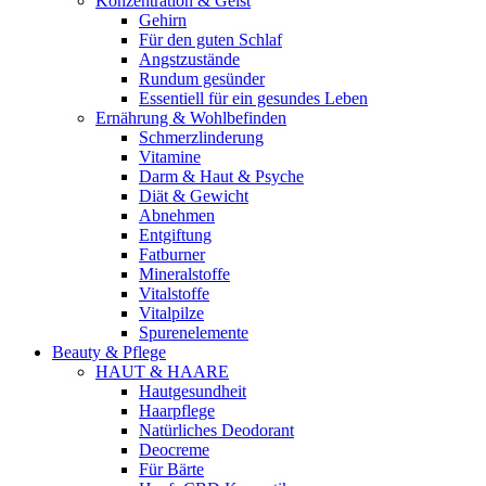
Konzentration & Geist
Gehirn
Für den guten Schlaf
Angstzustände
Rundum gesünder
Essentiell für ein gesundes Leben
Ernährung & Wohlbefinden
Schmerzlinderung
Vitamine
Darm & Haut & Psyche
Diät & Gewicht
Abnehmen
Entgiftung
Fatburner
Mineralstoffe
Vitalstoffe
Vitalpilze
Spurenelemente
Beauty & Pflege
HAUT & HAARE
Hautgesundheit
Haarpflege
Natürliches Deodorant
Deocreme
Für Bärte