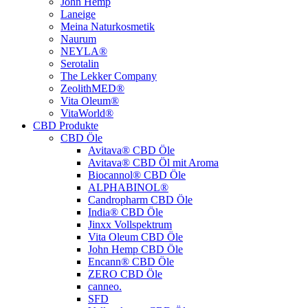
John Hemp
Laneige
Meina Naturkosmetik
Naurum
NEYLA®
Serotalin
The Lekker Company
ZeolithMED®
Vita Oleum®
VitaWorld®
CBD Produkte
CBD Öle
Avitava® CBD Öle
Avitava® CBD Öl mit Aroma
Biocannol® CBD Öle
ALPHABINOL®
Candropharm CBD Öle
India® CBD Öle
Jinxx Vollspektrum
Vita Oleum CBD Öle
John Hemp CBD Öle
Encann® CBD Öle
ZERO CBD Öle
canneo.
SFD