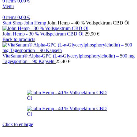
0
items
0,00
€
Menu
0
items
0,00
€
Start
Shop
John Hemp
John Hemp – 40 % Vollspektrum CBD Öl
John Hemp - 30 % Vollspektrum CBD Öl
29,90
€
Back to products
VitaSanum® Alpha-GPC (L-α-Glycerylphosphorylcholin) – 500 mg
Tagesportion – 90 Kapseln
25,40
€
Click to enlarge