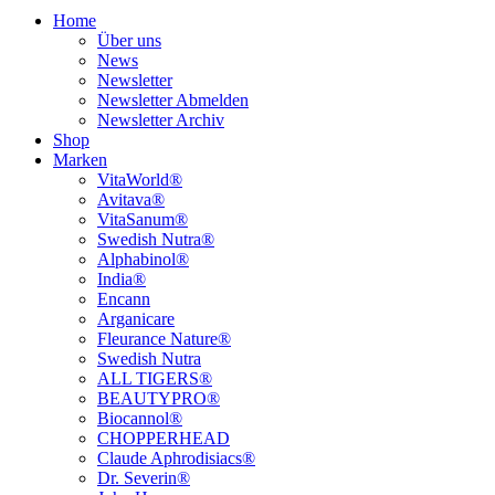
Home
Über uns
News
Newsletter
Newsletter Abmelden
Newsletter Archiv
Shop
Marken
VitaWorld®
Avitava®
VitaSanum®
Swedish Nutra®
Alphabinol®
India®
Encann
Arganicare
Fleurance Nature®
Swedish Nutra
ALL TIGERS®
BEAUTYPRO®
Biocannol®
CHOPPERHEAD
Claude Aphrodisiacs®
Dr. Severin®