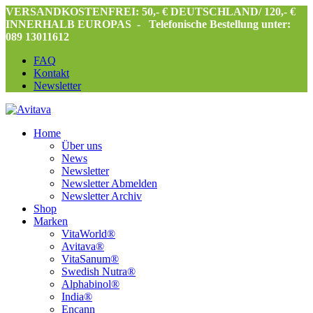
VERSANDKOSTENFREI: 50,- € DEUTSCHLAND/ 120,- €
INNERHALB EUROPAS -
Telefonische Bestellung unter:
089 13011612
FAQ
Kontakt
Newsletter
Home
Über uns
News
Newsletter
Newsletter Abmelden
Newsletter Archiv
Shop
Marken
VitaWorld®
Avitava®
VitaSanum®
Swedish Nutra®
Alphabinol®
India®
Encann