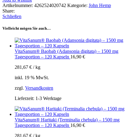
Artikelnummer:
4262524020742
Kategorie:
John Hemp
Share:
Schließen
Vielleicht mögen Sie auch…
VitaSanum® Baobab (Adansonia digitata) – 1500 mg
Tagesportion – 120 Kapseln
16,90
€
281,67
€
/
kg
inkl. 19 % MwSt.
zzgl.
Versandkosten
Lieferzeit:
1-3 Werktage
VitaSanum® Haritaki (Terminalia chebula) – 1500 mg
Tagesportion – 120 Kapseln
16,90
€
281,67
€
/
kg