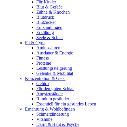
Für Kinder
Blut & Gefäße
Zähne & Knochen
Blutdruck
Blutzucker
Entzündungen
Erkältung
Seele & Schlaf
Fit & Gym
Aminosäuren
Ausdauer & Energie
Fitness
Proteine
Leistungssteigerung
Gelenke & Mobilität
Konzentration & Geist
Gehirn
Für den guten Schlaf
Angstzustände
Rundum gesünder
Essentiell für ein gesundes Leben
Ernährung & Wohlbefinden
Schmerzlinderung
Vitamine
Darm & Haut & Psyche