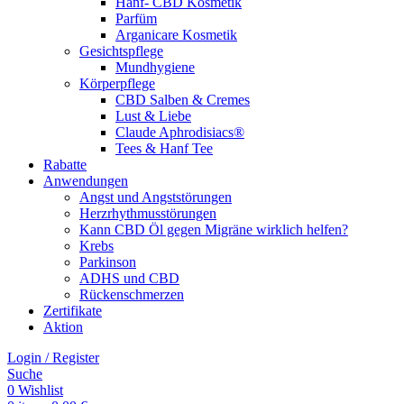
Hanf- CBD Kosmetik
Parfüm
Arganicare Kosmetik
Gesichtspflege
Mundhygiene
Körperpflege
CBD Salben & Cremes
Lust & Liebe
Claude Aphrodisiacs®
Tees & Hanf Tee
Rabatte
Anwendungen
Angst und Angststörungen
Herzrhythmusstörungen
Kann CBD Öl gegen Migräne wirklich helfen?
Krebs
Parkinson
ADHS und CBD
Rückenschmerzen
Zertifikate
Aktion
Login / Register
Suche
0
Wishlist