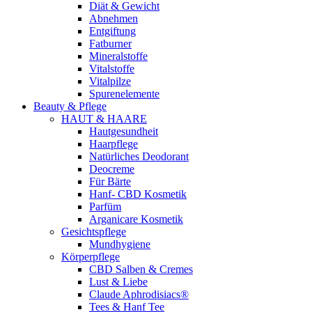
Diät & Gewicht
Abnehmen
Entgiftung
Fatburner
Mineralstoffe
Vitalstoffe
Vitalpilze
Spurenelemente
Beauty & Pflege
HAUT & HAARE
Hautgesundheit
Haarpflege
Natürliches Deodorant
Deocreme
Für Bärte
Hanf- CBD Kosmetik
Parfüm
Arganicare Kosmetik
Gesichtspflege
Mundhygiene
Körperpflege
CBD Salben & Cremes
Lust & Liebe
Claude Aphrodisiacs®
Tees & Hanf Tee