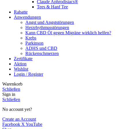
Claude Aphrodisiacs®
Tees & Hanf Tee
Rabatte
Anwendungen
Angst und Angststörungen
Herzrhythmusstörungen
Kann CBD Öl gegen Migräne wirklich helfen?
Krebs
Parkinson
ADHS und CBD
Rückenschmerzen
Zertifikate
Aktion
Wishlist
Login / Register
Warenkorb
Schließen
Sign in
Schließen
No account yet?
Create an Account
Facebook
X
YouTube