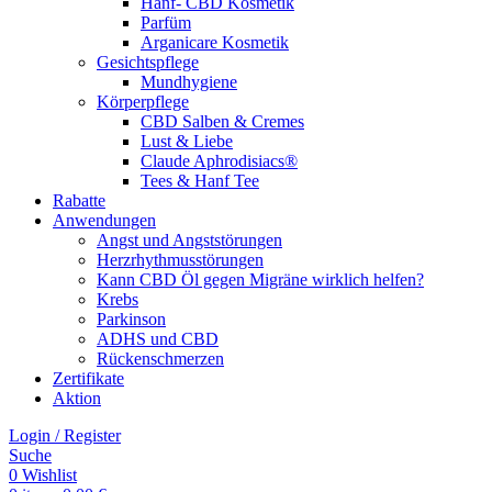
Hanf- CBD Kosmetik
Parfüm
Arganicare Kosmetik
Gesichtspflege
Mundhygiene
Körperpflege
CBD Salben & Cremes
Lust & Liebe
Claude Aphrodisiacs®
Tees & Hanf Tee
Rabatte
Anwendungen
Angst und Angststörungen
Herzrhythmusstörungen
Kann CBD Öl gegen Migräne wirklich helfen?
Krebs
Parkinson
ADHS und CBD
Rückenschmerzen
Zertifikate
Aktion
Login / Register
Suche
0
Wishlist