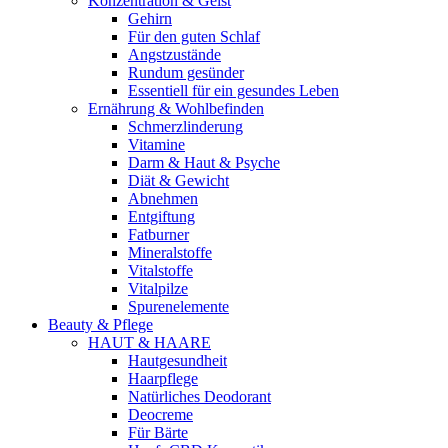
Konzentration & Geist
Gehirn
Für den guten Schlaf
Angstzustände
Rundum gesünder
Essentiell für ein gesundes Leben
Ernährung & Wohlbefinden
Schmerzlinderung
Vitamine
Darm & Haut & Psyche
Diät & Gewicht
Abnehmen
Entgiftung
Fatburner
Mineralstoffe
Vitalstoffe
Vitalpilze
Spurenelemente
Beauty & Pflege
HAUT & HAARE
Hautgesundheit
Haarpflege
Natürliches Deodorant
Deocreme
Für Bärte