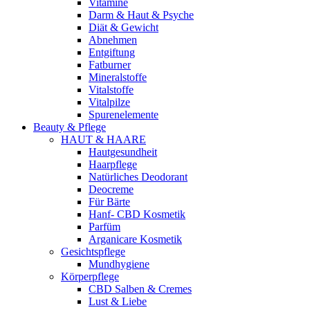
Vitamine
Darm & Haut & Psyche
Diät & Gewicht
Abnehmen
Entgiftung
Fatburner
Mineralstoffe
Vitalstoffe
Vitalpilze
Spurenelemente
Beauty & Pflege
HAUT & HAARE
Hautgesundheit
Haarpflege
Natürliches Deodorant
Deocreme
Für Bärte
Hanf- CBD Kosmetik
Parfüm
Arganicare Kosmetik
Gesichtspflege
Mundhygiene
Körperpflege
CBD Salben & Cremes
Lust & Liebe