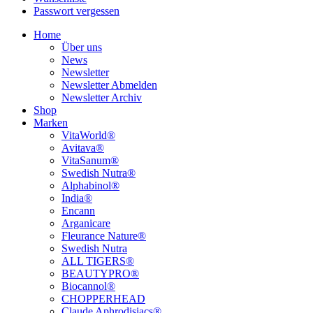
Passwort vergessen
Home
Über uns
News
Newsletter
Newsletter Abmelden
Newsletter Archiv
Shop
Marken
VitaWorld®
Avitava®
VitaSanum®
Swedish Nutra®
Alphabinol®
India®
Encann
Arganicare
Fleurance Nature®
Swedish Nutra
ALL TIGERS®
BEAUTYPRO®
Biocannol®
CHOPPERHEAD
Claude Aphrodisiacs®