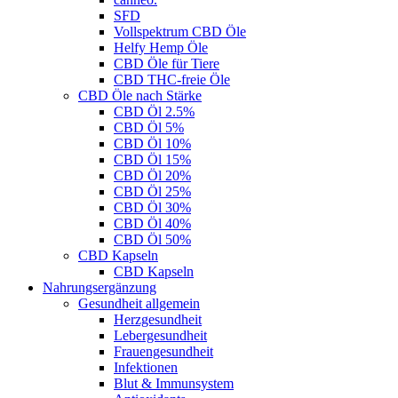
SFD
Vollspektrum CBD Öle
Helfy Hemp Öle
CBD Öle für Tiere
CBD THC-freie Öle
CBD Öle nach Stärke
CBD Öl 2.5%
CBD Öl 5%
CBD Öl 10%
CBD Öl 15%
CBD Öl 20%
CBD Öl 25%
CBD Öl 30%
CBD Öl 40%
CBD Öl 50%
CBD Kapseln
CBD Kapseln
Nahrungsergänzung
Gesundheit allgemein
Herzgesundheit
Lebergesundheit
Frauengesundheit
Infektionen
Blut & Immunsystem