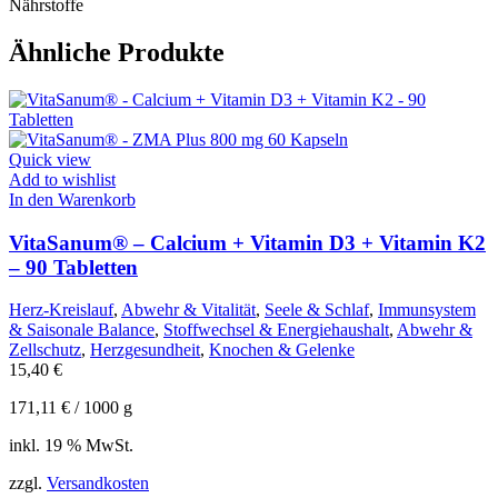
Nährstoffe
Ähnliche Produkte
Quick view
Add to wishlist
In den Warenkorb
VitaSanum® – Calcium + Vitamin D3 + Vitamin K2
– 90 Tabletten
Herz-Kreislauf
,
Abwehr & Vitalität
,
Seele & Schlaf
,
Immunsystem
& Saisonale Balance
,
Stoffwechsel & Energiehaushalt
,
Abwehr &
Zellschutz
,
Herzgesundheit
,
Knochen & Gelenke
15,40
€
171,11
€
/
1000
g
inkl. 19 % MwSt.
zzgl.
Versandkosten