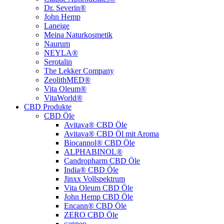
Dr. Severin®
John Hemp
Laneige
Meina Naturkosmetik
Naurum
NEYLA®
Serotalin
The Lekker Company
ZeolithMED®
Vita Oleum®
VitaWorld®
CBD Produkte
CBD Öle
Avitava® CBD Öle
Avitava® CBD Öl mit Aroma
Biocannol® CBD Öle
ALPHABINOL®
Candropharm CBD Öle
India® CBD Öle
Jinxx Vollspektrum
Vita Oleum CBD Öle
John Hemp CBD Öle
Encann® CBD Öle
ZERO CBD Öle
canneo.