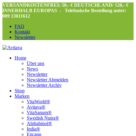
VERSANDKOSTENFREI: 50,- € DEUTSCHLAND/ 120,- €
INNERHALB EUROPAS -
Telefonische Bestellung unter:
089 13011612
FAQ
Kontakt
Newsletter
Home
Über uns
News
Newsletter
Newsletter Abmelden
Newsletter Archiv
Shop
Marken
VitaWorld®
Avitava®
VitaSanum®
Swedish Nutra®
Alphabinol®
India®
Encann