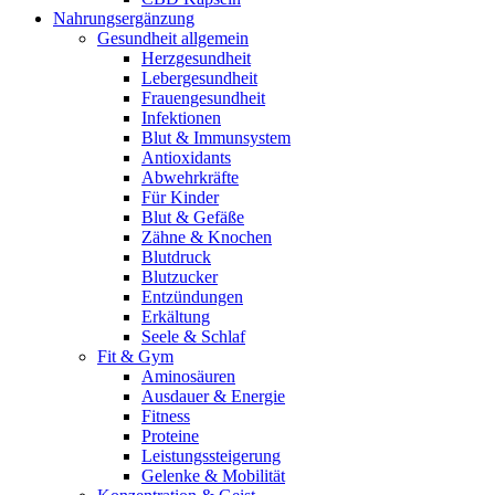
Nahrungsergänzung
Gesundheit allgemein
Herzgesundheit
Lebergesundheit
Frauengesundheit
Infektionen
Blut & Immunsystem
Antioxidants
Abwehrkräfte
Für Kinder
Blut & Gefäße
Zähne & Knochen
Blutdruck
Blutzucker
Entzündungen
Erkältung
Seele & Schlaf
Fit & Gym
Aminosäuren
Ausdauer & Energie
Fitness
Proteine
Leistungssteigerung
Gelenke & Mobilität