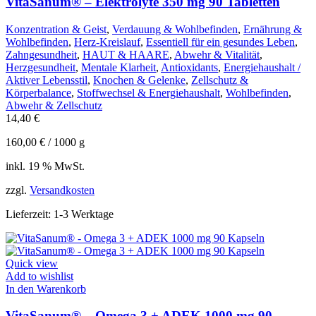
VitaSanum® – Elektrolyte 350 mg 90 Tabletten
Konzentration & Geist
,
Verdauung & Wohlbefinden
,
Ernährung &
Wohlbefinden
,
Herz-Kreislauf
,
Essentiell für ein gesundes Leben
,
Zahngesundheit
,
HAUT & HAARE
,
Abwehr & Vitalität
,
Herzgesundheit
,
Mentale Klarheit
,
Antioxidants
,
Energiehaushalt /
Aktiver Lebensstil
,
Knochen & Gelenke
,
Zellschutz &
Körperbalance
,
Stoffwechsel & Energiehaushalt
,
Wohlbefinden
,
Abwehr & Zellschutz
14,40
€
160,00
€
/
1000
g
inkl. 19 % MwSt.
zzgl.
Versandkosten
Lieferzeit:
1-3 Werktage
Quick view
Add to wishlist
In den Warenkorb
VitaSanum® – Omega 3 + ADEK 1000 mg 90