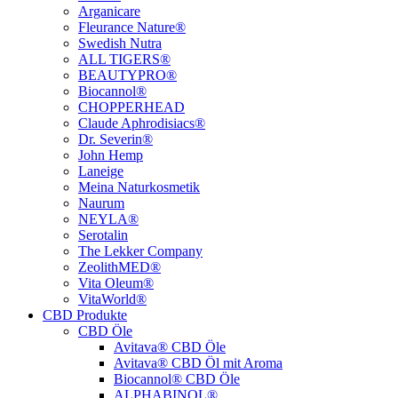
Arganicare
Fleurance Nature®
Swedish Nutra
ALL TIGERS®
BEAUTYPRO®
Biocannol®
CHOPPERHEAD
Claude Aphrodisiacs®
Dr. Severin®
John Hemp
Laneige
Meina Naturkosmetik
Naurum
NEYLA®
Serotalin
The Lekker Company
ZeolithMED®
Vita Oleum®
VitaWorld®
CBD Produkte
CBD Öle
Avitava® CBD Öle
Avitava® CBD Öl mit Aroma
Biocannol® CBD Öle
ALPHABINOL®