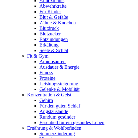
Antioxidants
Abwehrkräfte
Für Kinder
Blut & Gefäße
Zähne & Knochen
Blutdruck
Blutzucker
Entzündungen
Erkältung
Seele & Schlaf
Fit & Gym
Aminosäuren
Ausdauer & Energie
Fitness
Proteine
Leistungssteigerung
Gelenke & Mobilität
Konzentration & Geist
Gehirn
Für den guten Schlaf
Angstzustände
Rundum gesünder
Essentiell für ein gesundes Leben
Ernährung & Wohlbefinden
Schmerzlinderung