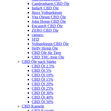
Candropharm CBD Öle
India® CBD Öle
Jinxx Vollspektrum
Vita Oleum CBD Öle
John Hemp CBD Öle
Encann® CBD Öle
ZERO CBD Öle
canneo.
SFD
Vollspektrum CBD Öle
Helfy Hemp Öle
CBD Öle für Tiere
CBD THC-freie Öle
CBD Öle nach Stärke
CBD Öl 2.5%
CBD Öl 5%
CBD Öl 10%
CBD Öl 15%
CBD Öl 20%
CBD Öl 25%
CBD Öl 30%
CBD Öl 40%
CBD Öl 50%
CBD Kapseln
CBD Kapseln