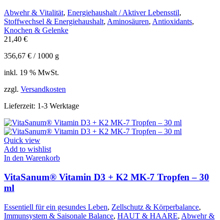
Abwehr & Vitalität
,
Energiehaushalt / Aktiver Lebensstil
,
Stoffwechsel & Energiehaushalt
,
Aminosäuren
,
Antioxidants
,
Knochen & Gelenke
21,40
€
356,67
€
/
1000
g
inkl. 19 % MwSt.
zzgl.
Versandkosten
Lieferzeit:
1-3 Werktage
Quick view
Add to wishlist
In den Warenkorb
VitaSanum® Vitamin D3 + K2 MK-7 Tropfen – 30
ml
Essentiell für ein gesundes Leben
,
Zellschutz & Körperbalance
,
Immunsystem & Saisonale Balance
,
HAUT & HAARE
,
Abwehr &