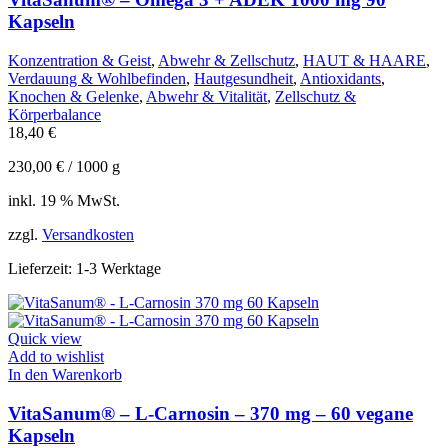
Kapseln
Konzentration & Geist
,
Abwehr & Zellschutz
,
HAUT & HAARE
,
Verdauung & Wohlbefinden
,
Hautgesundheit
,
Antioxidants
,
Knochen & Gelenke
,
Abwehr & Vitalität
,
Zellschutz &
Körperbalance
18,40
€
230,00
€
/
1000
g
inkl. 19 % MwSt.
zzgl.
Versandkosten
Lieferzeit:
1-3 Werktage
Quick view
Add to wishlist
In den Warenkorb
VitaSanum® – L-Carnosin – 370 mg – 60 vegane
Kapseln