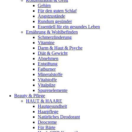
Konzentration & Geist
Gehirn
Für den guten Schlaf
Angstzustände
Rundum gesünder
Essentiell für ein gesundes Leben
Ernährung & Wohlbefinden
Schmerzlinderung
Vitamine
Darm & Haut & Psyche
Diät & Gewicht
Abnehmen
Entgiftung
Fatburner
Mineralstoffe
Vitalstoffe
Vitalpilze
Spurenelemente
Beauty & Pflege
HAUT & HAARE
Hautgesundheit
Haarpflege
Natürliches Deodorant
Deocreme
Für Bärte