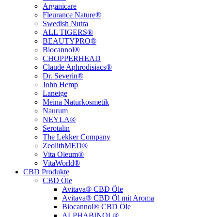
Arganicare
Fleurance Nature®
Swedish Nutra
ALL TIGERS®
BEAUTYPRO®
Biocannol®
CHOPPERHEAD
Claude Aphrodisiacs®
Dr. Severin®
John Hemp
Laneige
Meina Naturkosmetik
Naurum
NEYLA®
Serotalin
The Lekker Company
ZeolithMED®
Vita Oleum®
VitaWorld®
CBD Produkte
CBD Öle
Avitava® CBD Öle
Avitava® CBD Öl mit Aroma
Biocannol® CBD Öle
ALPHABINOL®