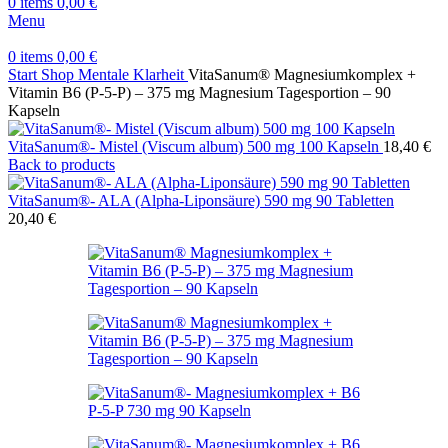
0
items
0,00
€
Menu
0
items
0,00
€
Start
Shop
Mentale Klarheit
VitaSanum® Magnesiumkomplex +
Vitamin B6 (P-5-P) – 375 mg Magnesium Tagesportion – 90
Kapseln
VitaSanum®- Mistel (Viscum album) 500 mg 100 Kapseln
18,40
€
Back to products
VitaSanum®- ALA (Alpha-Liponsäure) 590 mg 90 Tabletten
20,40
€