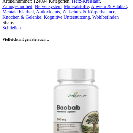
Artikelnummer:
124094
Kategorien:
Herz-Kreislauf
,
Zahngesundheit
,
Nervensystem
,
Mineralstoffe
,
Abwehr & Vitalität
,
Mentale Klarheit
,
Antioxidants
,
Zellschutz & Körperbalance
,
Knochen & Gelenke
,
Kognitive Unterstützung
,
Wohlbefinden
Share:
Schließen
Vielleicht mögen Sie auch…