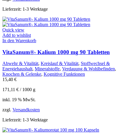
Lieferzeit:
1-3 Werktage
Quick view
Add to wishlist
In den Warenkorb
VitaSanum®- Kalium 1000 mg 90 Tabletten
Abwehr & Vitalität
,
Kreislauf & Vitalität
,
Stoffwechsel &
Energiehaushalt
,
Mineralstoffe
,
Verdauung & Wohlbefinden
,
Knochen & Gelenke
,
Kognitive Funktionen
15,40
€
171,11
€
/
1000
g
inkl. 19 % MwSt.
zzgl.
Versandkosten
Lieferzeit:
1-3 Werktage