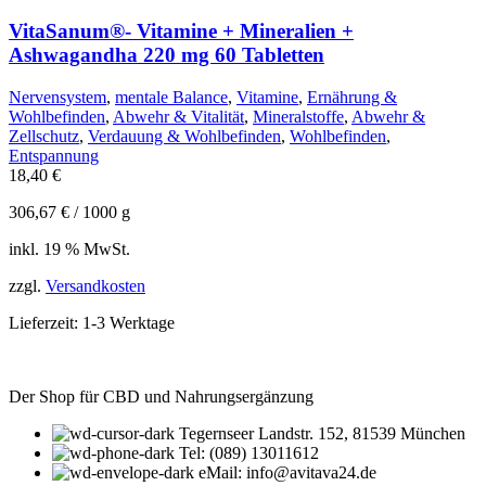
VitaSanum®- Vitamine + Mineralien +
Ashwagandha 220 mg 60 Tabletten
Nervensystem
,
mentale Balance
,
Vitamine
,
Ernährung &
Wohlbefinden
,
Abwehr & Vitalität
,
Mineralstoffe
,
Abwehr &
Zellschutz
,
Verdauung & Wohlbefinden
,
Wohlbefinden
,
Entspannung
18,40
€
306,67
€
/
1000
g
inkl. 19 % MwSt.
zzgl.
Versandkosten
Lieferzeit:
1-3 Werktage
Der Shop für CBD und Nahrungsergänzung
Tegernseer Landstr. 152, 81539 München
Tel: (089) 13011612
eMail: info@avitava24.de