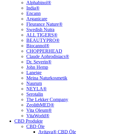
Alphabinol®
India®
Encann
Arganicare
Fleurance Nature®
Swedish Nutra
ALL TIGERS®
BEAUTYPRO®
Biocannol®
CHOPPERHEAD
Claude Aphrodisiacs®
Dr. Severin®
John Hemp
Laneige
Meina Naturkosmetik
Naurum
NEYLA®
Serotalin
The Lekker Company
ZeolithMED®
Vita Oleum®
VitaWorld®
CBD Produkte
CBD Öle
Avitava® CBD Öle