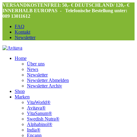
VERSANDKOSTENFREI: 50,- € DEUTSCHLAND/ 120,- €
INNERHALB EUROPAS -
Telefonische Bestellung unter:
089 13011612
FAQ
Kontakt
Newsletter
Home
Über uns
News
Newsletter
Newsletter Abmelden
Newsletter Archiv
Shop
Marken
VitaWorld®
Avitava®
VitaSanum®
Swedish Nutra®
Alphabinol®
India®
Encann