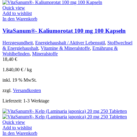
Quick view
Add to wishlist
In den Warenkorb
VitaSanum®- Kaliumorotat 100 mg 100 Kapseln
Herzgesundheit
,
Energiehaushalt / Aktiver Lebensstil
,
Stoffwechsel
& Energiehaushalt
,
Vitamine & Mineralstoffe
,
Ernährung &
Wohlbefinden
,
Mineralstoffe
18,40
€
1.840,00
€
/
kg
inkl. 19 % MwSt.
zzgl.
Versandkosten
Lieferzeit:
1-3 Werktage
Quick view
Add to wishlist
In den Warenkorb