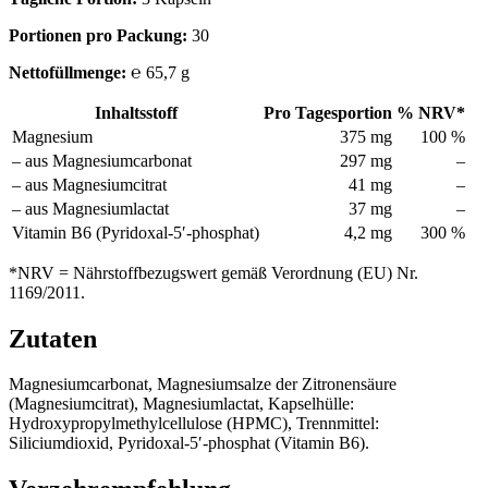
Portionen pro Packung:
30
Nettofüllmenge:
℮ 65,7 g
Inhaltsstoff
Pro Tagesportion
% NRV*
Magnesium
375 mg
100 %
– aus Magnesiumcarbonat
297 mg
–
– aus Magnesiumcitrat
41 mg
–
– aus Magnesiumlactat
37 mg
–
Vitamin B6 (Pyridoxal-5′-phosphat)
4,2 mg
300 %
*NRV = Nährstoffbezugswert gemäß Verordnung (EU) Nr.
1169/2011.
Zutaten
Magnesiumcarbonat, Magnesiumsalze der Zitronensäure
(Magnesiumcitrat), Magnesiumlactat, Kapselhülle:
Hydroxypropylmethylcellulose (HPMC), Trennmittel:
Siliciumdioxid, Pyridoxal-5′-phosphat (Vitamin B6).