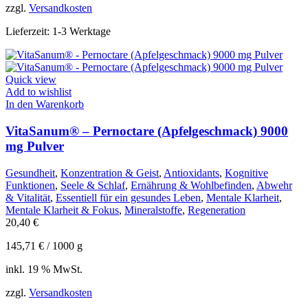
zzgl.
Versandkosten
Lieferzeit:
1-3 Werktage
Quick view
Add to wishlist
In den Warenkorb
VitaSanum® – Pernoctare (Apfelgeschmack) 9000
mg Pulver
Gesundheit
,
Konzentration & Geist
,
Antioxidants
,
Kognitive
Funktionen
,
Seele & Schlaf
,
Ernährung & Wohlbefinden
,
Abwehr
& Vitalität
,
Essentiell für ein gesundes Leben
,
Mentale Klarheit
,
Mentale Klarheit & Fokus
,
Mineralstoffe
,
Regeneration
20,40
€
145,71
€
/
1000
g
inkl. 19 % MwSt.
zzgl.
Versandkosten