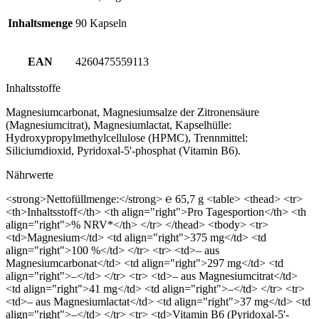
Inhaltsmenge
90 Kapseln
EAN
4260475559113
Inhaltsstoffe
Magnesiumcarbonat, Magnesiumsalze der Zitronensäure
(Magnesiumcitrat), Magnesiumlactat, Kapselhülle:
Hydroxypropylmethylcellulose (HPMC), Trennmittel:
Siliciumdioxid, Pyridoxal-5'-phosphat (Vitamin B6).
Nährwerte
<strong>Nettofüllmenge:</strong> ℮ 65,7 g <table> <thead> <tr>
<th>Inhaltsstoff</th> <th align="right">Pro Tagesportion</th> <th
align="right">% NRV*</th> </tr> </thead> <tbody> <tr>
<td>Magnesium</td> <td align="right">375 mg</td> <td
align="right">100 %</td> </tr> <tr> <td>– aus
Magnesiumcarbonat</td> <td align="right">297 mg</td> <td
align="right">–</td> </tr> <tr> <td>– aus Magnesiumcitrat</td>
<td align="right">41 mg</td> <td align="right">–</td> </tr> <tr>
<td>– aus Magnesiumlactat</td> <td align="right">37 mg</td> <td
align="right">–</td> </tr> <tr> <td>Vitamin B6 (Pyridoxal-5'-