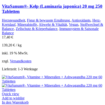
VitaSanum®- Kelp (Laminaria japonica) 20 mg 250
Tabletten
Herzgesundheit
,
Figur & bewusste Ernährung
,
Antioxidants
,
Herz-
Kreislauf
,
Mineralstoffe
,
Abwehr & Vitalität
,
Vegan
,
Stoffwechsel &
Balance
,
Zellschutz & Körperbalance
,
Immunsystem & Saisonale
Balance
17,40
€
139,20
€
/
kg
inkl. 19 % MwSt.
zzgl.
Versandkosten
Lieferzeit:
1-3 Werktage
Quick view
Add to wishlist
In den Warenkorb