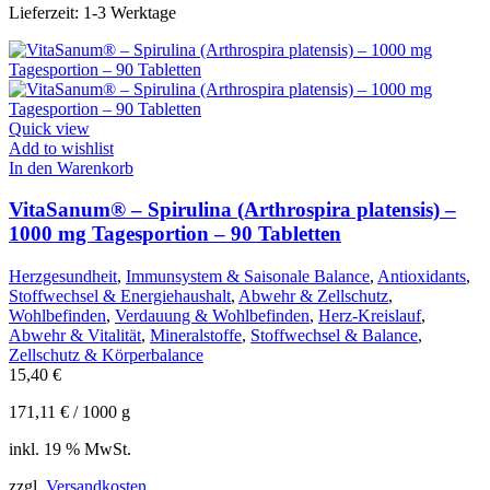
Lieferzeit:
1-3 Werktage
Quick view
Add to wishlist
In den Warenkorb
VitaSanum® – Spirulina (Arthrospira platensis) –
1000 mg Tagesportion – 90 Tabletten
Herzgesundheit
,
Immunsystem & Saisonale Balance
,
Antioxidants
,
Stoffwechsel & Energiehaushalt
,
Abwehr & Zellschutz
,
Wohlbefinden
,
Verdauung & Wohlbefinden
,
Herz-Kreislauf
,
Abwehr & Vitalität
,
Mineralstoffe
,
Stoffwechsel & Balance
,
Zellschutz & Körperbalance
15,40
€
171,11
€
/
1000
g
inkl. 19 % MwSt.
zzgl.
Versandkosten