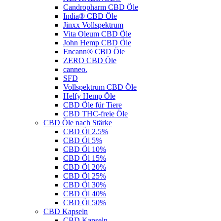
Candropharm CBD Öle
India® CBD Öle
Jinxx Vollspektrum
Vita Oleum CBD Öle
John Hemp CBD Öle
Encann® CBD Öle
ZERO CBD Öle
canneo.
SFD
Vollspektrum CBD Öle
Helfy Hemp Öle
CBD Öle für Tiere
CBD THC-freie Öle
CBD Öle nach Stärke
CBD Öl 2.5%
CBD Öl 5%
CBD Öl 10%
CBD Öl 15%
CBD Öl 20%
CBD Öl 25%
CBD Öl 30%
CBD Öl 40%
CBD Öl 50%
CBD Kapseln
CBD Kapseln