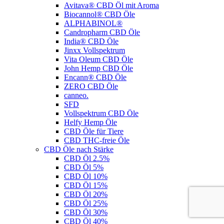
Avitava® CBD Öl mit Aroma
Biocannol® CBD Öle
ALPHABINOL®
Candropharm CBD Öle
India® CBD Öle
Jinxx Vollspektrum
Vita Oleum CBD Öle
John Hemp CBD Öle
Encann® CBD Öle
ZERO CBD Öle
canneo.
SFD
Vollspektrum CBD Öle
Helfy Hemp Öle
CBD Öle für Tiere
CBD THC-freie Öle
CBD Öle nach Stärke
CBD Öl 2.5%
CBD Öl 5%
CBD Öl 10%
CBD Öl 15%
CBD Öl 20%
CBD Öl 25%
CBD Öl 30%
CBD Öl 40%