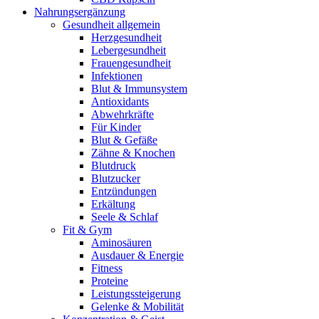
Nahrungsergänzung
Gesundheit allgemein
Herzgesundheit
Lebergesundheit
Frauengesundheit
Infektionen
Blut & Immunsystem
Antioxidants
Abwehrkräfte
Für Kinder
Blut & Gefäße
Zähne & Knochen
Blutdruck
Blutzucker
Entzündungen
Erkältung
Seele & Schlaf
Fit & Gym
Aminosäuren
Ausdauer & Energie
Fitness
Proteine
Leistungssteigerung
Gelenke & Mobilität