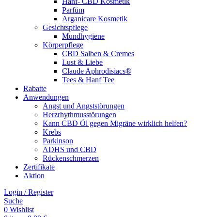
Hanf- CBD Kosmetik
Parfüm
Arganicare Kosmetik
Gesichtspflege
Mundhygiene
Körperpflege
CBD Salben & Cremes
Lust & Liebe
Claude Aphrodisiacs®
Tees & Hanf Tee
Rabatte
Anwendungen
Angst und Angststörungen
Herzrhythmusstörungen
Kann CBD Öl gegen Migräne wirklich helfen?
Krebs
Parkinson
ADHS und CBD
Rückenschmerzen
Zertifikate
Aktion
Login / Register
Suche
0
Wishlist