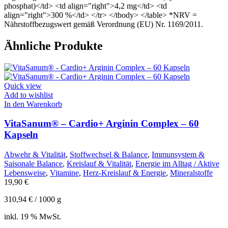
phosphat)</td> <td align="right">4,2 mg</td> <td
align="right">300 %</td> </tr> </tbody> </table> *NRV =
Nährstoffbezugswert gemäß Verordnung (EU) Nr. 1169/2011.
Ähnliche Produkte
Quick view
Add to wishlist
In den Warenkorb
VitaSanum® – Cardio+ Arginin Complex – 60
Kapseln
Abwehr & Vitalität
,
Stoffwechsel & Balance
,
Immunsystem &
Saisonale Balance
,
Kreislauf & Vitalität
,
Energie im Alltag / Aktive
Lebensweise
,
Vitamine
,
Herz-Kreislauf & Energie
,
Mineralstoffe
19,90
€
310,94
€
/
1000
g
inkl. 19 % MwSt.