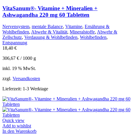
VitaSanum®- Vitamine + Mineralien +
Ashwagandha 220 mg 60 Tabletten
Nervensystem
,
mentale Balance
,
Vitamine
,
Ernährung &
Wohlbefinden
,
Abwehr & Vitalität
,
Mineralstoffe
,
Abwehr &
Zellschutz
,
Verdauung & Wohlbefinden
,
Wohlbefinden
,
Entspannung
18,40
€
306,67
€
/
1000
g
inkl. 19 % MwSt.
zzgl.
Versandkosten
Lieferzeit:
1-3 Werktage
Quick view
Add to wishlist
In den Warenkorb