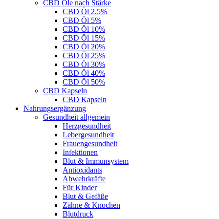
CBD Öle nach Stärke
CBD Öl 2.5%
CBD Öl 5%
CBD Öl 10%
CBD Öl 15%
CBD Öl 20%
CBD Öl 25%
CBD Öl 30%
CBD Öl 40%
CBD Öl 50%
CBD Kapseln
CBD Kapseln
Nahrungsergänzung
Gesundheit allgemein
Herzgesundheit
Lebergesundheit
Frauengesundheit
Infektionen
Blut & Immunsystem
Antioxidants
Abwehrkräfte
Für Kinder
Blut & Gefäße
Zähne & Knochen
Blutdruck