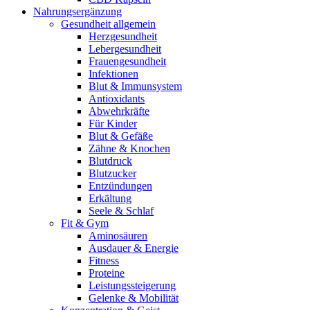
Nahrungsergänzung
Gesundheit allgemein
Herzgesundheit
Lebergesundheit
Frauengesundheit
Infektionen
Blut & Immunsystem
Antioxidants
Abwehrkräfte
Für Kinder
Blut & Gefäße
Zähne & Knochen
Blutdruck
Blutzucker
Entzündungen
Erkältung
Seele & Schlaf
Fit & Gym
Aminosäuren
Ausdauer & Energie
Fitness
Proteine
Leistungssteigerung
Gelenke & Mobilität