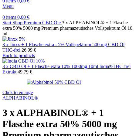
0
items
0,00
€
Menu
0
items
0,00
€
Start
Shop
Premium CBD Öle
3 x ALPHABINOL® + 1 Flasche
extra 50% 5000 mg Premium pharmazeutisches Vollspektrum Öl 10
ml
3 x Jinxx + 1 Flasche extra - 5% Vollspektrum 500 mg CBD Öl
THC-frei
26,99
€
Back to products
3 x CBD Öl + 1 Flasche extra 10% 1000mg 10ml India®THC-frei
Extrakt
49,79
€
Click to enlarge
ALPHABINOL®
3 x ALPHABINOL® + 1
Flasche extra 50% 5000 mg
Premium pharmazeutisches