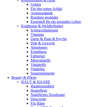
Konzentration & Geist
Gehirn
Für den guten Schlaf
Angstzustände
Rundum gesünder
Essentiell für ein gesundes Leben
Ernährung & Wohlbefinden
Schmerzlinderung
Vitamine
Darm & Haut & Psyche
Diät & Gewicht
Abnehmen
Entgiftung
Fatburner
Mineralstoffe
Vitalstoffe
Vitalpilze
Spurenelemente
Beauty & Pflege
HAUT & HAARE
Hautgesundheit
Haarpflege
Natürliches Deodorant
Deocreme
Für Bärte