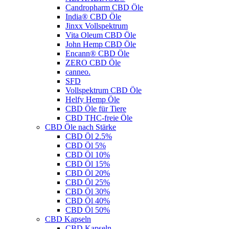
Candropharm CBD Öle
India® CBD Öle
Jinxx Vollspektrum
Vita Oleum CBD Öle
John Hemp CBD Öle
Encann® CBD Öle
ZERO CBD Öle
canneo.
SFD
Vollspektrum CBD Öle
Helfy Hemp Öle
CBD Öle für Tiere
CBD THC-freie Öle
CBD Öle nach Stärke
CBD Öl 2.5%
CBD Öl 5%
CBD Öl 10%
CBD Öl 15%
CBD Öl 20%
CBD Öl 25%
CBD Öl 30%
CBD Öl 40%
CBD Öl 50%
CBD Kapseln
CBD Kapseln