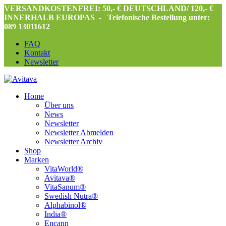
VERSANDKOSTENFREI: 50,- € DEUTSCHLAND/ 120,- €
INNERHALB EUROPAS -
Telefonische Bestellung unter:
089 13011612
FAQ
Kontakt
Newsletter
Home
Über uns
News
Newsletter
Newsletter Abmelden
Newsletter Archiv
Shop
Marken
VitaWorld®
Avitava®
VitaSanum®
Swedish Nutra®
Alphabinol®
India®
Encann