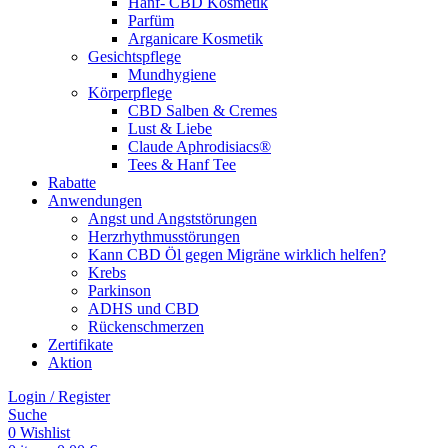
Hanf- CBD Kosmetik
Parfüm
Arganicare Kosmetik
Gesichtspflege
Mundhygiene
Körperpflege
CBD Salben & Cremes
Lust & Liebe
Claude Aphrodisiacs®
Tees & Hanf Tee
Rabatte
Anwendungen
Angst und Angststörungen
Herzrhythmusstörungen
Kann CBD Öl gegen Migräne wirklich helfen?
Krebs
Parkinson
ADHS und CBD
Rückenschmerzen
Zertifikate
Aktion
Login / Register
Suche
0
Wishlist