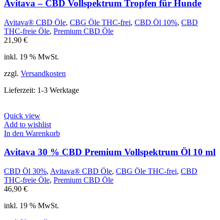
Avitava – CBD Vollspektrum Tropfen für Hunde
Avitava® CBD Öle
,
CBG Öle THC-frei
,
CBD Öl 10%
,
CBD
THC-freie Öle
,
Premium CBD Öle
21,90
€
inkl. 19 % MwSt.
zzgl.
Versandkosten
Lieferzeit:
1-3 Werktage
Quick view
Add to wishlist
In den Warenkorb
Avitava 30 % CBD Premium Vollspektrum Öl 10 ml
CBD Öl 30%
,
Avitava® CBD Öle
,
CBG Öle THC-frei
,
CBD
THC-freie Öle
,
Premium CBD Öle
46,90
€
inkl. 19 % MwSt.