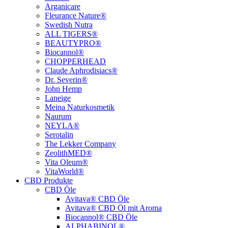
Arganicare
Fleurance Nature®
Swedish Nutra
ALL TIGERS®
BEAUTYPRO®
Biocannol®
CHOPPERHEAD
Claude Aphrodisiacs®
Dr. Severin®
John Hemp
Laneige
Meina Naturkosmetik
Naurum
NEYLA®
Serotalin
The Lekker Company
ZeolithMED®
Vita Oleum®
VitaWorld®
CBD Produkte
CBD Öle
Avitava® CBD Öle
Avitava® CBD Öl mit Aroma
Biocannol® CBD Öle
ALPHABINOL®