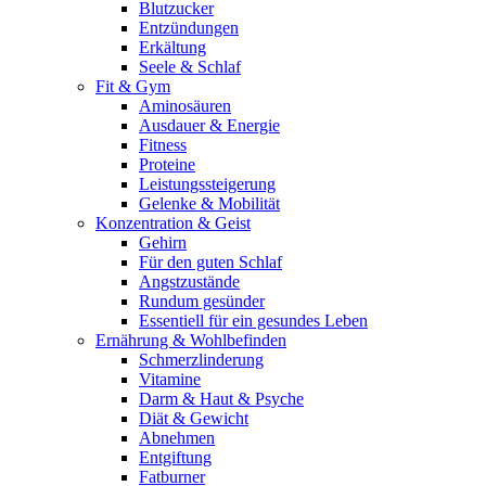
Blutzucker
Entzündungen
Erkältung
Seele & Schlaf
Fit & Gym
Aminosäuren
Ausdauer & Energie
Fitness
Proteine
Leistungssteigerung
Gelenke & Mobilität
Konzentration & Geist
Gehirn
Für den guten Schlaf
Angstzustände
Rundum gesünder
Essentiell für ein gesundes Leben
Ernährung & Wohlbefinden
Schmerzlinderung
Vitamine
Darm & Haut & Psyche
Diät & Gewicht
Abnehmen
Entgiftung
Fatburner