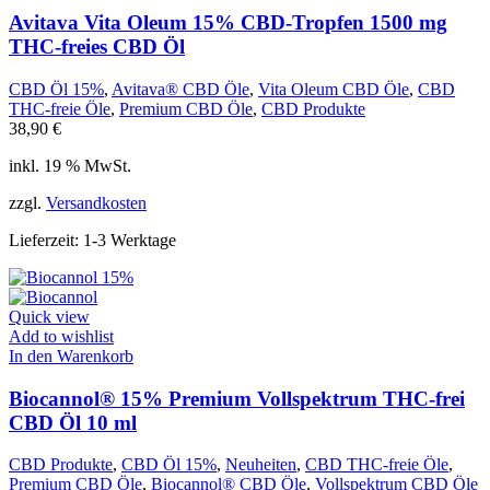
Avitava Vita Oleum 15% CBD-Tropfen 1500 mg
THC-freies CBD Öl
CBD Öl 15%
,
Avitava® CBD Öle
,
Vita Oleum CBD Öle
,
CBD
THC-freie Öle
,
Premium CBD Öle
,
CBD Produkte
38,90
€
inkl. 19 % MwSt.
zzgl.
Versandkosten
Lieferzeit:
1-3 Werktage
Quick view
Add to wishlist
In den Warenkorb
Biocannol® 15% Premium Vollspektrum THC-frei
CBD Öl 10 ml
CBD Produkte
,
CBD Öl 15%
,
Neuheiten
,
CBD THC-freie Öle
,
Premium CBD Öle
,
Biocannol® CBD Öle
,
Vollspektrum CBD Öle