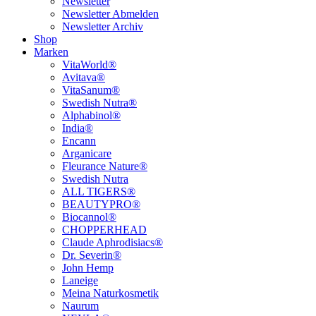
Newsletter
Newsletter Abmelden
Newsletter Archiv
Shop
Marken
VitaWorld®
Avitava®
VitaSanum®
Swedish Nutra®
Alphabinol®
India®
Encann
Arganicare
Fleurance Nature®
Swedish Nutra
ALL TIGERS®
BEAUTYPRO®
Biocannol®
CHOPPERHEAD
Claude Aphrodisiacs®
Dr. Severin®
John Hemp
Laneige
Meina Naturkosmetik
Naurum