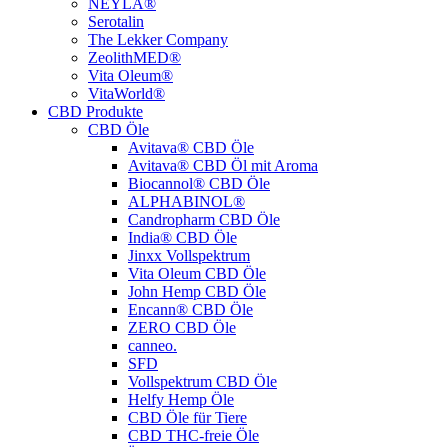
NEYLA®
Serotalin
The Lekker Company
ZeolithMED®
Vita Oleum®
VitaWorld®
CBD Produkte
CBD Öle
Avitava® CBD Öle
Avitava® CBD Öl mit Aroma
Biocannol® CBD Öle
ALPHABINOL®
Candropharm CBD Öle
India® CBD Öle
Jinxx Vollspektrum
Vita Oleum CBD Öle
John Hemp CBD Öle
Encann® CBD Öle
ZERO CBD Öle
canneo.
SFD
Vollspektrum CBD Öle
Helfy Hemp Öle
CBD Öle für Tiere
CBD THC-freie Öle