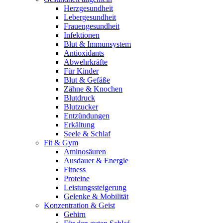
Herzgesundheit
Lebergesundheit
Frauengesundheit
Infektionen
Blut & Immunsystem
Antioxidants
Abwehrkräfte
Für Kinder
Blut & Gefäße
Zähne & Knochen
Blutdruck
Blutzucker
Entzündungen
Erkältung
Seele & Schlaf
Fit & Gym
Aminosäuren
Ausdauer & Energie
Fitness
Proteine
Leistungssteigerung
Gelenke & Mobilität
Konzentration & Geist
Gehirn