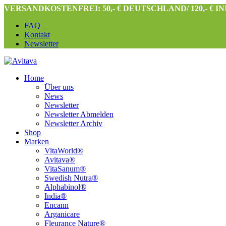
VERSANDKOSTENFREI: 50,- € DEUTSCHLAND/ 120,- € 
FAQ
Kontakt
Newsletter
Home
Über uns
News
Newsletter
Newsletter Abmelden
Newsletter Archiv
Shop
Marken
VitaWorld®
Avitava®
VitaSanum®
Swedish Nutra®
Alphabinol®
India®
Encann
Arganicare
Fleurance Nature®