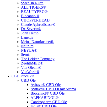
Swedish Nutra
ALL TIGERS®
BEAUTYPRO®
Biocannol®
CHOPPERHEAD
Claude Aphrodisiacs®
Dr. Severin®
John Hemp
Laneige
Meina Naturkosmetik
Naurum
NEYLA®
Serotalin
The Lekker Company
ZeolithMED®
Vita Oleum®
VitaWorld®
CBD Produkte
CBD Öle
Avitava® CBD Öle
Avitava® CBD Öl mit Aroma
Biocannol® CBD Öle
ALPHABINOL®
Candropharm CBD Öle
India® CBD Öle