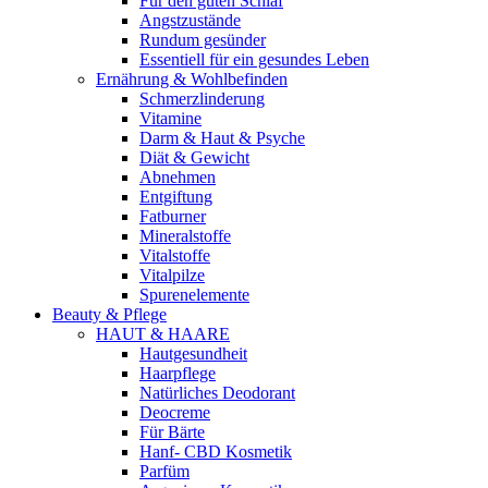
Für den guten Schlaf
Angstzustände
Rundum gesünder
Essentiell für ein gesundes Leben
Ernährung & Wohlbefinden
Schmerzlinderung
Vitamine
Darm & Haut & Psyche
Diät & Gewicht
Abnehmen
Entgiftung
Fatburner
Mineralstoffe
Vitalstoffe
Vitalpilze
Spurenelemente
Beauty & Pflege
HAUT & HAARE
Hautgesundheit
Haarpflege
Natürliches Deodorant
Deocreme
Für Bärte
Hanf- CBD Kosmetik
Parfüm