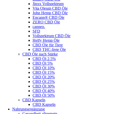
Jinxx Vollspektrum
Vita Oleum CBD Öle
John Hemp CBD Öle
Encann® CBD Öle
ZERO CBD Öle
canneo.
SFD
Vollspektrum CBD Öle
Helfy Hemp Öle
CBD Öle für Tiere
CBD THC-freie Öle
CBD Öle nach Stärke
CBD Öl 2.5%
CBD Öl 5%
CBD Öl 10%
CBD Öl 15%
CBD Öl 20%
CBD Öl 25%
CBD Öl 30%
CBD Öl 40%
CBD Öl 50%
CBD Kapseln
CBD Kapseln
Nahrungsergänzung
Gesundheit allgemein