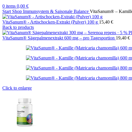
0
items
0,00
€
Start
Shop
Immunsystem & Saisonale Balance
VitaSanum® – Kamille
VitaSanum® - Artischocken-Extrakt (Pulver) 100 g
15,40
€
Back to products
VitaSanum® Sägepalmenextrakt 600 mg – pro Tagesportion
19,40
€
Click to enlarge