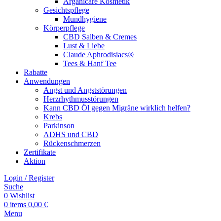
Arganicare Kosmetik
Gesichtspflege
Mundhygiene
Körperpflege
CBD Salben & Cremes
Lust & Liebe
Claude Aphrodisiacs®
Tees & Hanf Tee
Rabatte
Anwendungen
Angst und Angststörungen
Herzrhythmusstörungen
Kann CBD Öl gegen Migräne wirklich helfen?
Krebs
Parkinson
ADHS und CBD
Rückenschmerzen
Zertifikate
Aktion
Login / Register
Suche
0
Wishlist
0
items
0,00
€
Menu