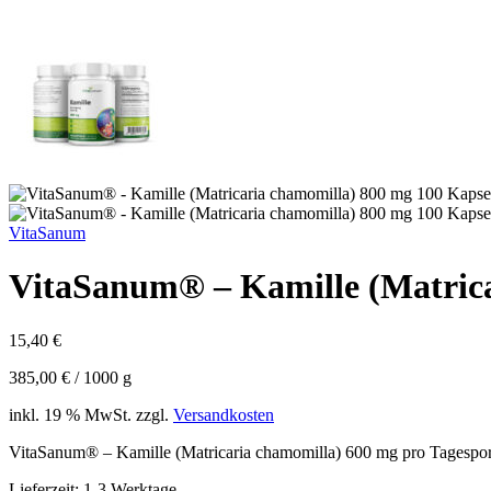
VitaSanum
VitaSanum® – Kamille (Matrica
15,40
€
385,00
€
/
1000
g
inkl. 19 % MwSt.
zzgl.
Versandkosten
VitaSanum® – Kamille (Matricaria chamomilla) 600 mg pro Tagespor
Lieferzeit:
1-3 Werktage