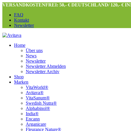
VERSANDKOSTENFREI: 50,- € DEUTSCHLAND/ 120,- € 
FAQ
Kontakt
Newsletter
Home
Über uns
News
Newsletter
Newsletter Abmelden
Newsletter Archiv
Shop
Marken
VitaWorld®
Avitava®
VitaSanum®
Swedish Nutra®
Alphabinol®
India®
Encann
Arganicare
Fleurance Nature®