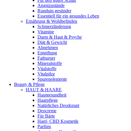
Für den guten Schlaf
Angstzustände
Rundum gesünder
Essentiell für ein gesundes Leben
Ernährung & Wohlbefinden
Schmerzlinderung
Vitamine
Darm & Haut & Psyche
Diät & Gewicht
Abnehmen
Entgiftung
Fatburner
Mineralstoffe
Vitalstoffe
Vitalpilze
Spurenelemente
Beauty & Pflege
HAUT & HAARE
Hautgesundheit
Haarpflege
Natürliches Deodorant
Deocreme
Für Bärte
Hanf- CBD Kosmetik
Parfüm