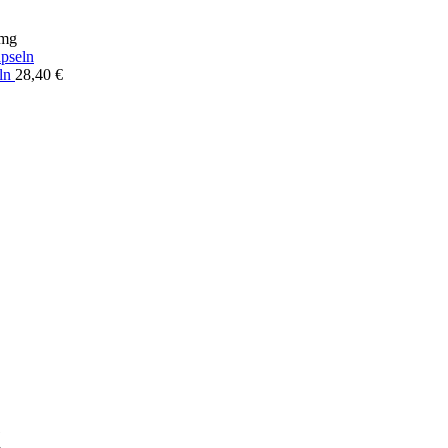
 mg
eln
28,40
€
g