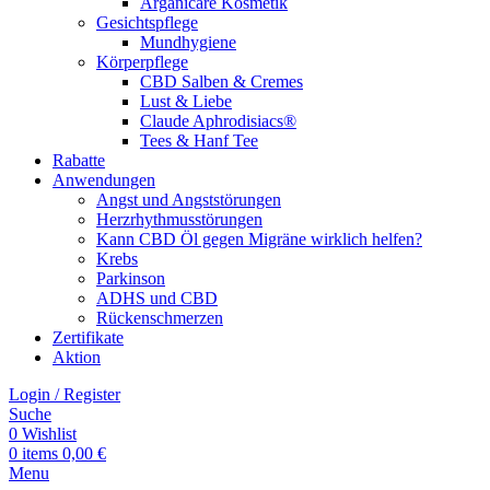
Arganicare Kosmetik
Gesichtspflege
Mundhygiene
Körperpflege
CBD Salben & Cremes
Lust & Liebe
Claude Aphrodisiacs®
Tees & Hanf Tee
Rabatte
Anwendungen
Angst und Angststörungen
Herzrhythmusstörungen
Kann CBD Öl gegen Migräne wirklich helfen?
Krebs
Parkinson
ADHS und CBD
Rückenschmerzen
Zertifikate
Aktion
Login / Register
Suche
0
Wishlist
0
items
0,00
€
Menu