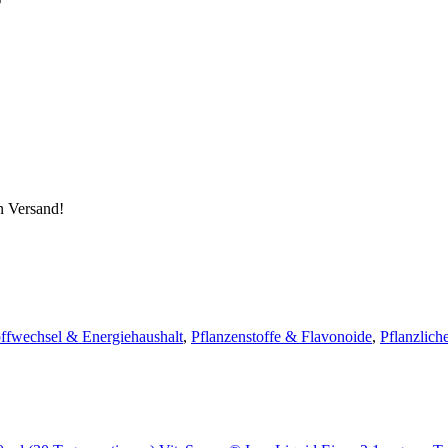
n Versand!
offwechsel & Energiehaushalt
,
Pflanzenstoffe & Flavonoide
,
Pflanzlich