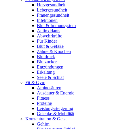
Herzgesundheit
Lebergesundheit
Frauengesundheit
Infektionen
Blut & Immunsystem
Antioxidants
Abwehrkräfte
Für Kinder
Blut & Gefäße
Zähne & Knochen
Blutdruck
Blutzucker
Entzündungen
Erkältung
Seele & Schlaf
Fit & Gym
Aminosäuren
Ausdauer & Energie
Fitness
Proteine
Leistungssteigerung
Gelenke & Mobilität
Konzentration & Geist
Gehirn