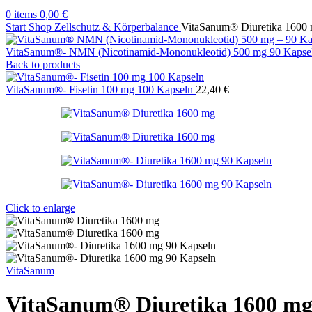
0
items
0,00
€
Start
Shop
Zellschutz & Körperbalance
VitaSanum® Diuretika 1600
VitaSanum®- NMN (Nicotinamid-Mononukleotid) 500 mg 90 Kaps
Back to products
VitaSanum®- Fisetin 100 mg 100 Kapseln
22,40
€
Click to enlarge
VitaSanum
VitaSanum® Diuretika 1600 m