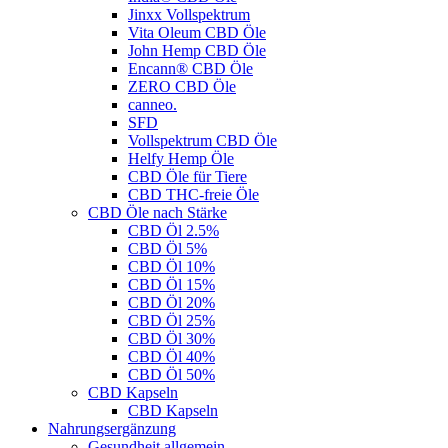
Jinxx Vollspektrum
Vita Oleum CBD Öle
John Hemp CBD Öle
Encann® CBD Öle
ZERO CBD Öle
canneo.
SFD
Vollspektrum CBD Öle
Helfy Hemp Öle
CBD Öle für Tiere
CBD THC-freie Öle
CBD Öle nach Stärke
CBD Öl 2.5%
CBD Öl 5%
CBD Öl 10%
CBD Öl 15%
CBD Öl 20%
CBD Öl 25%
CBD Öl 30%
CBD Öl 40%
CBD Öl 50%
CBD Kapseln
CBD Kapseln
Nahrungsergänzung
Gesundheit allgemein