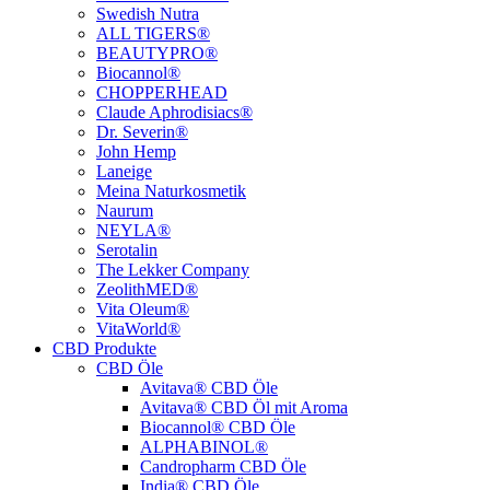
Swedish Nutra
ALL TIGERS®
BEAUTYPRO®
Biocannol®
CHOPPERHEAD
Claude Aphrodisiacs®
Dr. Severin®
John Hemp
Laneige
Meina Naturkosmetik
Naurum
NEYLA®
Serotalin
The Lekker Company
ZeolithMED®
Vita Oleum®
VitaWorld®
CBD Produkte
CBD Öle
Avitava® CBD Öle
Avitava® CBD Öl mit Aroma
Biocannol® CBD Öle
ALPHABINOL®
Candropharm CBD Öle
India® CBD Öle