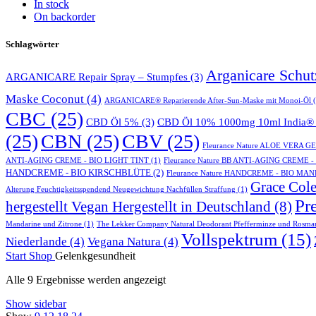
In stock
On backorder
Schlagwörter
Arganicare Schu
ARGANICARE Repair Spray – Stumpfes
(3)
Maske Coconut
(4)
ARGANICARE® Reparierende After-Sun-Maske mit Monoi-Öl
(
CBC
(25)
CBD Öl 5%
(3)
CBD Öl 10% 1000mg 10ml India® 
(25)
CBN
(25)
CBV
(25)
Fleurance Nature ALOE VERA 
ANTI-AGING CREME - BIO LIGHT TINT
(1)
Fleurance Nature BB ANTI-AGING CREME 
HANDCREME - BIO KIRSCHBLÜTE
(2)
Fleurance Nature HANDCREME - BIO MA
Grace Cole
Alterung Feuchtigkeitsspendend Neugewichtung Nachfüllen Straffung
(1)
Pr
hergestellt Vegan Hergestellt in Deutschland
(8)
Mandarine und Zitrone
(1)
The Lekker Company Natural Deodorant Pfefferminze und Rosma
Vollspektrum
(15)
Niederlande
(4)
Vegana Natura
(4)
Start
Shop
Gelenkgesundheit
Alle 9 Ergebnisse werden angezeigt
Show sidebar