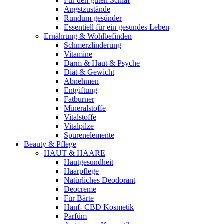
Für den guten Schlaf
Angstzustände
Rundum gesünder
Essentiell für ein gesundes Leben
Ernährung & Wohlbefinden
Schmerzlinderung
Vitamine
Darm & Haut & Psyche
Diät & Gewicht
Abnehmen
Entgiftung
Fatburner
Mineralstoffe
Vitalstoffe
Vitalpilze
Spurenelemente
Beauty & Pflege
HAUT & HAARE
Hautgesundheit
Haarpflege
Natürliches Deodorant
Deocreme
Für Bärte
Hanf- CBD Kosmetik
Parfüm