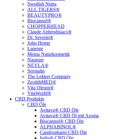
Swedish Nutra
ALL TIGERS®
BEAUTYPRO®
Biocannol®
CHOPPERHEAD
Claude Aphrodisiacs®
Dr. Severin®
John Hemp
Laneige
Meina Naturkosmetik
Naurum
NEYLA®
Serotalin
The Lekker Company
ZeolithMED®
Vita Oleum®
VitaWorld®
CBD Produkte
CBD Öle
Avitava® CBD Öle
Avitava® CBD Öl mit Aroma
Biocannol® CBD Öle
ALPHABINOL®
Candropharm CBD Öle
India® CBD Öle