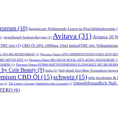
tzserum
(10)
Arganicare Schützende Leave-in-Feuchtigkeitscreme
(
Avitava
(31)
Avitava 10 
AvitaNutra® Sodium Butyrate
(2)
1)
THC-frei
(3)
CBD Öl 20% 1000mg 10ml India®THC-frei Vollspektrum
GEL 96% BIO REISEFORMAT
(1)
Fleurance Nature ANTI-IMPERFEKTIONEN-EMULSION MI
- BIO MITTELTINT
(1)
Fleurance Nature BIO GELEE ROYAL ANTI-AGING TAGESCREME
(1
NDARINE
(1)
Fleurance Nature HYDRA-MATTIFIZIERENDES FLÜSSIGKEIT MIT BIO BUR
 by Cole Beauty
(9)
India
(2)
Null Abfall Ziel Ohne Tierquälerei hergest
emium CBD Öl
(15)
schweiz
(15)
sehr trockenes & 
Umweltfreundlich Null A
rin
(1)
The Lekker Company Natürliches Deo Lavendel
(1)
ZERO
(6)