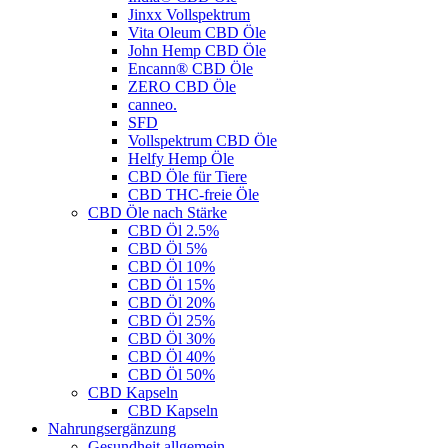
Jinxx Vollspektrum
Vita Oleum CBD Öle
John Hemp CBD Öle
Encann® CBD Öle
ZERO CBD Öle
canneo.
SFD
Vollspektrum CBD Öle
Helfy Hemp Öle
CBD Öle für Tiere
CBD THC-freie Öle
CBD Öle nach Stärke
CBD Öl 2.5%
CBD Öl 5%
CBD Öl 10%
CBD Öl 15%
CBD Öl 20%
CBD Öl 25%
CBD Öl 30%
CBD Öl 40%
CBD Öl 50%
CBD Kapseln
CBD Kapseln
Nahrungsergänzung
Gesundheit allgemein