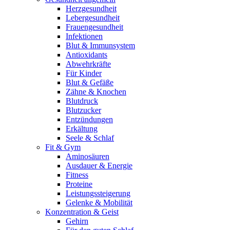
Herzgesundheit
Lebergesundheit
Frauengesundheit
Infektionen
Blut & Immunsystem
Antioxidants
Abwehrkräfte
Für Kinder
Blut & Gefäße
Zähne & Knochen
Blutdruck
Blutzucker
Entzündungen
Erkältung
Seele & Schlaf
Fit & Gym
Aminosäuren
Ausdauer & Energie
Fitness
Proteine
Leistungssteigerung
Gelenke & Mobilität
Konzentration & Geist
Gehirn