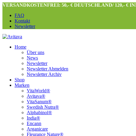
VERSANDKOSTENFREI: 50,- € DEUTSCHLAND/ 120,- € 
FAQ
Kontakt
Newsletter
Home
Über uns
News
Newsletter
Newsletter Abmelden
Newsletter Archiv
Shop
Marken
VitaWorld®
Avitava®
VitaSanum®
Swedish Nutra®
Alphabinol®
India®
Encann
Arganicare
Fleurance Nature®