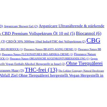
Arganicare Ultranährende & stärkende
3)
Arganicare Shower Gel
(2)
Biocannol
(6)
% CBD Premium Vollspektrum Öl 10 ml
(5)
CBG
(3)
CBD Öl 30% 3000mg 10ml India®THC-frei Vollspektrum
(2)
T BIO-BURDOCK
(1)
Fleurance Nature BB ANTI-AGING CREME
(1)
Fleurance Nature BB
Fleurance Nature
)
Fleurance Nature FLEXONATURE® BIO-ARNIKA-CREME
(1)
DOCK
(1)
Fleurance Nature ORGANISCHE AUGENKONTURBEHANDLUNG
(1)
Gegen
Ohne Tierquälerei
ellt Vegan Enthält Alkohol Hergestellt in Israel
(2)
THC-frei
(13)
krauses Haar
(3)
The Lekker Company Natural Deodorant
bfall Ziel Ohne Tierquälerei hergestellt Vegan Hergestellt in