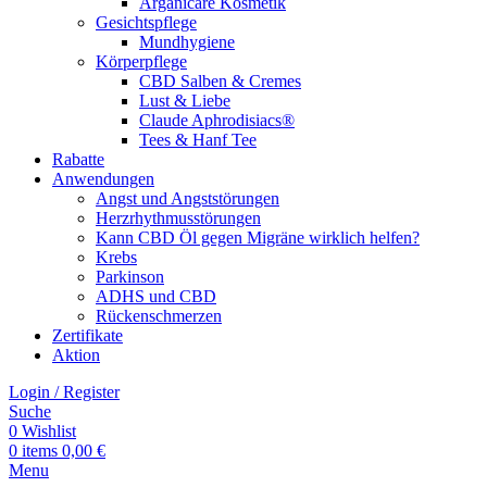
Arganicare Kosmetik
Gesichtspflege
Mundhygiene
Körperpflege
CBD Salben & Cremes
Lust & Liebe
Claude Aphrodisiacs®
Tees & Hanf Tee
Rabatte
Anwendungen
Angst und Angststörungen
Herzrhythmusstörungen
Kann CBD Öl gegen Migräne wirklich helfen?
Krebs
Parkinson
ADHS und CBD
Rückenschmerzen
Zertifikate
Aktion
Login / Register
Suche
0
Wishlist
0
items
0,00
€
Menu