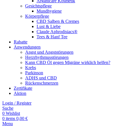
Arganicare Kosmetik
Gesichtspflege
Mundhygiene
Körperpflege
CBD Salben & Cremes
Lust & Liebe
Claude Aphrodisiacs®
Tees & Hanf Tee
Rabatte
Anwendungen
Angst und Angststörungen
Herzrhythmusstörungen
Kann CBD Öl gegen Migräne wirklich helfen?
Krebs
Parkinson
ADHS und CBD
Rückenschmerzen
Zertifikate
Aktion
Login / Register
Suche
0
Wishlist
0
items
0,00
€
Menu