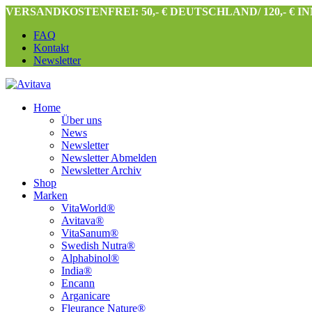
VERSANDKOSTENFREI: 50,- € DEUTSCHLAND/ 120,- € 
FAQ
Kontakt
Newsletter
Home
Über uns
News
Newsletter
Newsletter Abmelden
Newsletter Archiv
Shop
Marken
VitaWorld®
Avitava®
VitaSanum®
Swedish Nutra®
Alphabinol®
India®
Encann
Arganicare
Fleurance Nature®