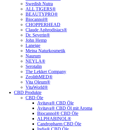
Swedish Nutra
ALL TIGERS®
BEAUTYPRO®
Biocannol®
CHOPPERHEAD
Claude Aphrodisiacs®
Dr. Severin®
John Hemp
Laneige
Meina Naturkosmetik
Naurum
NEYLA®
Serotalin
The Lekker Company
ZeolithMED®
Vita Oleum®
VitaWorld®
CBD Produkte
CBD Öle
Avitava® CBD Öle
Avitava® CBD Öl mit Aroma
Biocannol® CBD Öle
ALPHABINOL®
Candropharm CBD Öle
India® CBD Öle