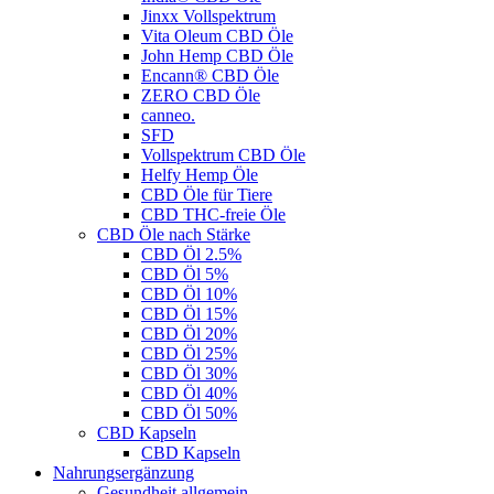
Jinxx Vollspektrum
Vita Oleum CBD Öle
John Hemp CBD Öle
Encann® CBD Öle
ZERO CBD Öle
canneo.
SFD
Vollspektrum CBD Öle
Helfy Hemp Öle
CBD Öle für Tiere
CBD THC-freie Öle
CBD Öle nach Stärke
CBD Öl 2.5%
CBD Öl 5%
CBD Öl 10%
CBD Öl 15%
CBD Öl 20%
CBD Öl 25%
CBD Öl 30%
CBD Öl 40%
CBD Öl 50%
CBD Kapseln
CBD Kapseln
Nahrungsergänzung
Gesundheit allgemein