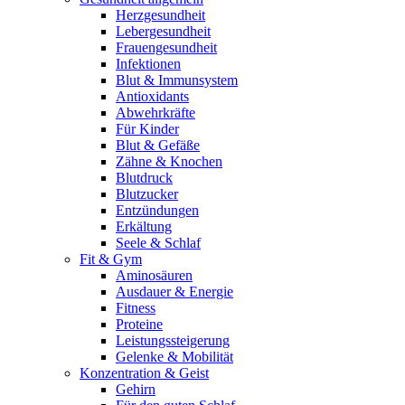
Herzgesundheit
Lebergesundheit
Frauengesundheit
Infektionen
Blut & Immunsystem
Antioxidants
Abwehrkräfte
Für Kinder
Blut & Gefäße
Zähne & Knochen
Blutdruck
Blutzucker
Entzündungen
Erkältung
Seele & Schlaf
Fit & Gym
Aminosäuren
Ausdauer & Energie
Fitness
Proteine
Leistungssteigerung
Gelenke & Mobilität
Konzentration & Geist
Gehirn