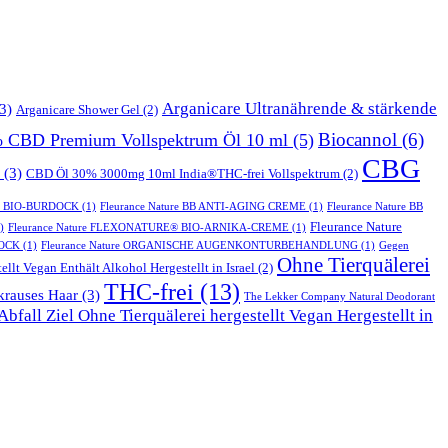
Arganicare Ultranährende & stärkende
3)
Arganicare Shower Gel
(2)
Biocannol
(6)
% CBD Premium Vollspektrum Öl 10 ml
(5)
CBG
(3)
CBD Öl 30% 3000mg 10ml India®THC-frei Vollspektrum
(2)
T BIO-BURDOCK
(1)
Fleurance Nature BB ANTI-AGING CREME
(1)
Fleurance Nature BB
Fleurance Nature
)
Fleurance Nature FLEXONATURE® BIO-ARNIKA-CREME
(1)
DOCK
(1)
Fleurance Nature ORGANISCHE AUGENKONTURBEHANDLUNG
(1)
Gegen
Ohne Tierquälerei
ellt Vegan Enthält Alkohol Hergestellt in Israel
(2)
THC-frei
(13)
krauses Haar
(3)
The Lekker Company Natural Deodorant
bfall Ziel Ohne Tierquälerei hergestellt Vegan Hergestellt in