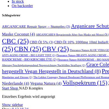
In stock
On backorder
Schlagwörter
Arganicare Schu
ARGANICARE Repair Spray – Stumpfes
(3)
Maske Coconut
(4)
ARGANICARE® Reparierende After-Sun-Maske mit Monoi-Öl
(
CBC
(25)
CBD Öl 5%
(3)
CBD Öl 10% 1000mg 10ml India® 
(25)
CBN
(25)
CBV
(25)
Fleurance Nature ALOE VERA 
ANTI-AGING CREME - BIO LIGHT TINT
(1)
Fleurance Nature BB ANTI-AGING CREME 
HANDCREME - BIO KIRSCHBLÜTE
(2)
Fleurance Nature HANDCREME - BIO MA
Grace Cole
Alterung Feuchtigkeitsspendend Neugewichtung Nachfüllen Straffung
(1)
Pr
hergestellt Vegan Hergestellt in Deutschland
(8)
Mandarine und Zitrone
(1)
The Lekker Company Natural Deodorant Pfefferminze und Rosma
Vollspektrum
(15)
Niederlande
(4)
Vegana Natura
(4)
Start
Shop
NAD Komplex
Einzelnes Ergebnis wird angezeigt
Show sidebar