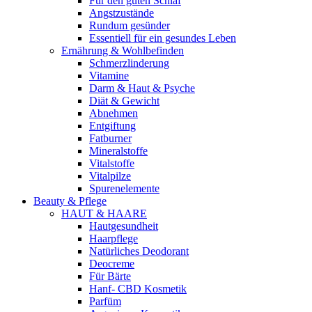
Für den guten Schlaf
Angstzustände
Rundum gesünder
Essentiell für ein gesundes Leben
Ernährung & Wohlbefinden
Schmerzlinderung
Vitamine
Darm & Haut & Psyche
Diät & Gewicht
Abnehmen
Entgiftung
Fatburner
Mineralstoffe
Vitalstoffe
Vitalpilze
Spurenelemente
Beauty & Pflege
HAUT & HAARE
Hautgesundheit
Haarpflege
Natürliches Deodorant
Deocreme
Für Bärte
Hanf- CBD Kosmetik
Parfüm