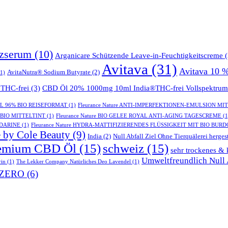
tzserum
(10)
Arganicare Schützende Leave-in-Feuchtigkeitscreme
(
Avitava
(31)
Avitava 10 
AvitaNutra® Sodium Butyrate
(2)
1)
THC-frei
(3)
CBD Öl 20% 1000mg 10ml India®THC-frei Vollspektrum
GEL 96% BIO REISEFORMAT
(1)
Fleurance Nature ANTI-IMPERFEKTIONEN-EMULSION MI
- BIO MITTELTINT
(1)
Fleurance Nature BIO GELEE ROYAL ANTI-AGING TAGESCREME
(1
NDARINE
(1)
Fleurance Nature HYDRA-MATTIFIZIERENDES FLÜSSIGKEIT MIT BIO BUR
 by Cole Beauty
(9)
India
(2)
Null Abfall Ziel Ohne Tierquälerei hergest
emium CBD Öl
(15)
schweiz
(15)
sehr trockenes & 
Umweltfreundlich Null A
rin
(1)
The Lekker Company Natürliches Deo Lavendel
(1)
ZERO
(6)