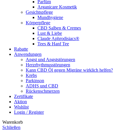
Parfüm
Arganicare Kosmetik
Gesichtspflege
Mundhygiene
Körperpflege
CBD Salben & Cremes
Lust & Liebe
Claude Aphrodisiacs®
Tees & Hanf Tee
Rabatte
Anwendungen
Angst und Angststörungen
Herzrhythmusstörungen
Kann CBD Öl gegen Migräne wirklich helfen?
Krebs
Parkinson
ADHS und CBD
Rückenschmerzen
Zertifikate
Aktion
Wishlist
Login / Register
Warenkorb
Schließen