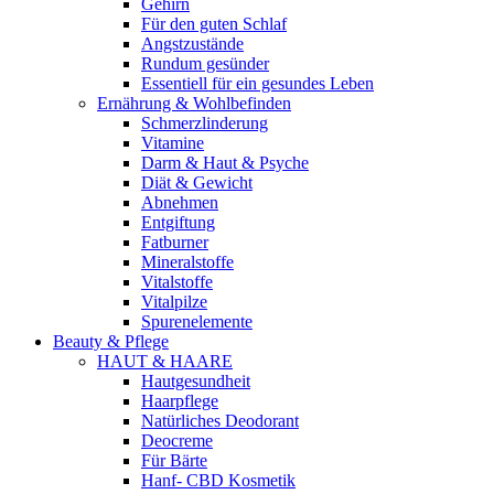
Gehirn
Für den guten Schlaf
Angstzustände
Rundum gesünder
Essentiell für ein gesundes Leben
Ernährung & Wohlbefinden
Schmerzlinderung
Vitamine
Darm & Haut & Psyche
Diät & Gewicht
Abnehmen
Entgiftung
Fatburner
Mineralstoffe
Vitalstoffe
Vitalpilze
Spurenelemente
Beauty & Pflege
HAUT & HAARE
Hautgesundheit
Haarpflege
Natürliches Deodorant
Deocreme
Für Bärte
Hanf- CBD Kosmetik