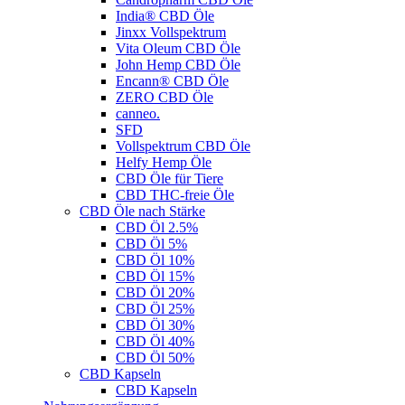
India® CBD Öle
Jinxx Vollspektrum
Vita Oleum CBD Öle
John Hemp CBD Öle
Encann® CBD Öle
ZERO CBD Öle
canneo.
SFD
Vollspektrum CBD Öle
Helfy Hemp Öle
CBD Öle für Tiere
CBD THC-freie Öle
CBD Öle nach Stärke
CBD Öl 2.5%
CBD Öl 5%
CBD Öl 10%
CBD Öl 15%
CBD Öl 20%
CBD Öl 25%
CBD Öl 30%
CBD Öl 40%
CBD Öl 50%
CBD Kapseln
CBD Kapseln