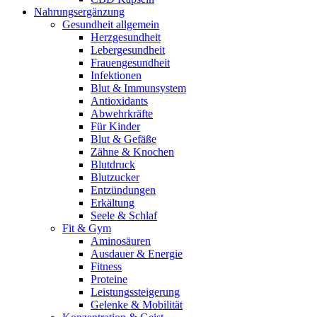
Nahrungsergänzung
Gesundheit allgemein
Herzgesundheit
Lebergesundheit
Frauengesundheit
Infektionen
Blut & Immunsystem
Antioxidants
Abwehrkräfte
Für Kinder
Blut & Gefäße
Zähne & Knochen
Blutdruck
Blutzucker
Entzündungen
Erkältung
Seele & Schlaf
Fit & Gym
Aminosäuren
Ausdauer & Energie
Fitness
Proteine
Leistungssteigerung
Gelenke & Mobilität