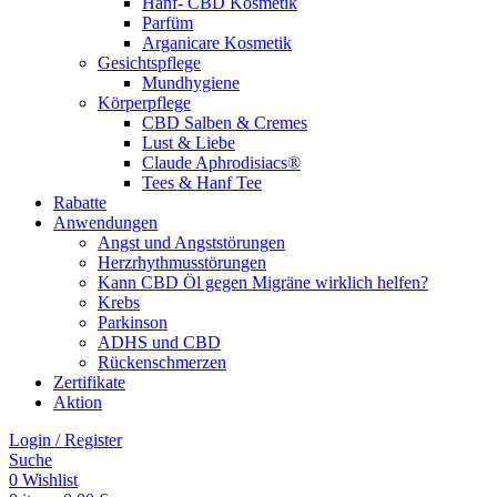
Hanf- CBD Kosmetik
Parfüm
Arganicare Kosmetik
Gesichtspflege
Mundhygiene
Körperpflege
CBD Salben & Cremes
Lust & Liebe
Claude Aphrodisiacs®
Tees & Hanf Tee
Rabatte
Anwendungen
Angst und Angststörungen
Herzrhythmusstörungen
Kann CBD Öl gegen Migräne wirklich helfen?
Krebs
Parkinson
ADHS und CBD
Rückenschmerzen
Zertifikate
Aktion
Login / Register
Suche
0
Wishlist