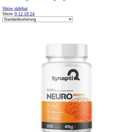
Show sidebar
Show
9
12
18
24