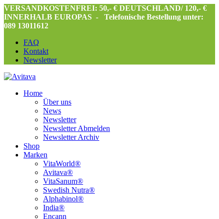
VERSANDKOSTENFREI: 50,- € DEUTSCHLAND/ 120,- €
INNERHALB EUROPAS -
Telefonische Bestellung unter:
089 13011612
FAQ
Kontakt
Newsletter
Home
Über uns
News
Newsletter
Newsletter Abmelden
Newsletter Archiv
Shop
Marken
VitaWorld®
Avitava®
VitaSanum®
Swedish Nutra®
Alphabinol®
India®
Encann