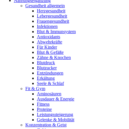
Nahrungsergänzung
Gesundheit allgemein
Herzgesundheit
Lebergesundheit
Frauengesundheit
Infektionen
Blut & Immunsystem
Antioxidants
Abwehrkräfte
Für Kinder
Blut & Gefäße
Zähne & Knochen
Blutdruck
Blutzucker
Entzündungen
Erkältung
Seele & Schlaf
Fit & Gym
Aminosäuren
Ausdauer & Energie
Fitness
Proteine
Leistungssteigerung
Gelenke & Mobilität
Konzentration & Geist