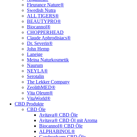
Fleurance Nature®
Swedish Nutra
ALL TIGERS®
BEAUTYPRO®
Biocannol®
CHOPPERHEAD
Claude Aphrodisiacs®
Dr. Severin®
John Hemp
Laneige
Meina Naturkosmetik
Naurum
NEYLA®
Serotalin
The Lekker Company
ZeolithMED®
Vita Oleum®
VitaWorld®
CBD Produkte
CBD Öle
Avitava® CBD Öle
Avitava® CBD Öl mit Aroma
Biocannol® CBD Öle
ALPHABINOL®
Candropharm CBD Öle