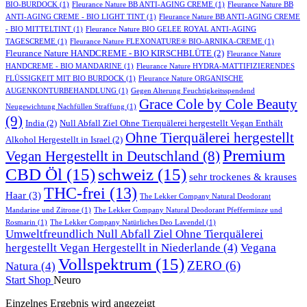
BIO-BURDOCK
(1)
Fleurance Nature BB ANTI-AGING CREME
(1)
Fleurance Nature BB
ANTI-AGING CREME - BIO LIGHT TINT
(1)
Fleurance Nature BB ANTI-AGING CREME
- BIO MITTELTINT
(1)
Fleurance Nature BIO GELEE ROYAL ANTI-AGING
TAGESCREME
(1)
Fleurance Nature FLEXONATURE® BIO-ARNIKA-CREME
(1)
Fleurance Nature HANDCREME - BIO KIRSCHBLÜTE
(2)
Fleurance Nature
HANDCREME - BIO MANDARINE
(1)
Fleurance Nature HYDRA-MATTIFIZIERENDES
FLÜSSIGKEIT MIT BIO BURDOCK
(1)
Fleurance Nature ORGANISCHE
AUGENKONTURBEHANDLUNG
(1)
Gegen Alterung Feuchtigkeitsspendend
Grace Cole by Cole Beauty
Neugewichtung Nachfüllen Straffung
(1)
(9)
India
(2)
Null Abfall Ziel Ohne Tierquälerei hergestellt Vegan Enthält
Ohne Tierquälerei hergestellt
Alkohol Hergestellt in Israel
(2)
Premium
Vegan Hergestellt in Deutschland
(8)
CBD Öl
(15)
schweiz
(15)
sehr trockenes & krauses
THC-frei
(13)
Haar
(3)
The Lekker Company Natural Deodorant
Mandarine und Zitrone
(1)
The Lekker Company Natural Deodorant Pfefferminze und
Rosmarin
(1)
The Lekker Company Natürliches Deo Lavendel
(1)
Umweltfreundlich Null Abfall Ziel Ohne Tierquälerei
hergestellt Vegan Hergestellt in Niederlande
(4)
Vegana
Vollspektrum
(15)
ZERO
(6)
Natura
(4)
Start
Shop
Neuro
Einzelnes Ergebnis wird angezeigt