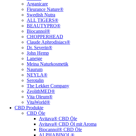
Arganicare
Fleurance Nature®
Swedish Nutra
ALL TIGERS®
BEAUTYPRO®
Biocannol®
CHOPPERHEAD
Claude Aphrodisiacs®
Dr. Severin®
John Hemp
Laneige
Meina Naturkosmetik
Naurum
NEYLA®
Serotalin
The Lekker Company
ZeolithMED®
Vita Oleum®
VitaWorld®
CBD Produkte
CBD Öle
Avitava® CBD Öle
Avitava® CBD Öl mit Aroma
Biocannol® CBD Öle
ALPHABINOL®