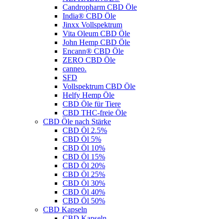
Candropharm CBD Öle
India® CBD Öle
Jinxx Vollspektrum
Vita Oleum CBD Öle
John Hemp CBD Öle
Encann® CBD Öle
ZERO CBD Öle
canneo.
SFD
Vollspektrum CBD Öle
Helfy Hemp Öle
CBD Öle für Tiere
CBD THC-freie Öle
CBD Öle nach Stärke
CBD Öl 2.5%
CBD Öl 5%
CBD Öl 10%
CBD Öl 15%
CBD Öl 20%
CBD Öl 25%
CBD Öl 30%
CBD Öl 40%
CBD Öl 50%
CBD Kapseln
CBD Kapseln