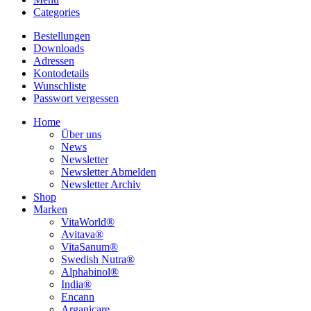
Categories
Bestellungen
Downloads
Adressen
Kontodetails
Wunschliste
Passwort vergessen
Home
Über uns
News
Newsletter
Newsletter Abmelden
Newsletter Archiv
Shop
Marken
VitaWorld®
Avitava®
VitaSanum®
Swedish Nutra®
Alphabinol®
India®
Encann
Arganicare