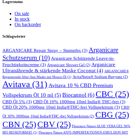
Lagerstatus
On sale
In stock
On backorder
Schlagwörter
Arganicare
ARGANICARE Repair Spray – Stumpfes
(3)
Schutzserum
(10)
Arganicare Schützende Leave-in-
Arganicare
Feuchtigkeitscreme
(3)
Arganicare Shower Gel
(2)
Ultranährende & stärkende Maske Coconut
(4)
ARGANICARE®
AvitaNutra® Sodium Butyrate
(2)
Reparierende After-Sun-Maske mit Monoi-Öl
(1)
Avitava
(31)
Avitava 10 % CBD Premium
CBC
(25)
Biocannol
(6)
Vollspektrum Öl 10 ml
(5)
CBD Öl 5%
(3)
CBD Öl 10% 1000mg 10ml India® THC-frei
(3)
CBD Öl 20% 1000mg 10ml India®THC-frei Vollspektrum
(3)
CBD
CBG
(25)
Öl 30% 3000mg 10ml India®THC-frei Vollspektrum
(2)
CBN
(25)
CBV
(25)
Fleurance Nature ALOE VERA GEL 96%
BIO REISEFORMAT
(1)
Fleurance Nature ANTI-IMPERFEKTIONEN-EMULSION MIT