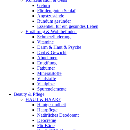
Konzentration & Geist
Gehirn
Für den guten Schlaf
Angstzustände
Rundum gesünder
Essentiell für ein gesundes Leben
Ernährung & Wohlbefinden
Schmerzlinderung
Vitamine
Darm & Haut & Psyche
Diät & Gewicht
Abnehmen
Entgiftung
Fatburner
Mineralstoffe
Vitalstoffe
Vitalpilze
Spurenelemente
Beauty & Pflege
HAUT & HAARE
Hautgesundheit
Haarpflege
Natürliches Deodorant
Deocreme
Für Bärte