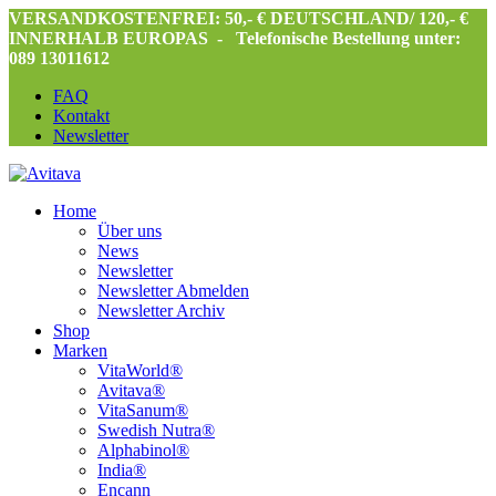
VERSANDKOSTENFREI: 50,- € DEUTSCHLAND/ 120,- €
INNERHALB EUROPAS -
Telefonische Bestellung unter:
089 13011612
FAQ
Kontakt
Newsletter
Home
Über uns
News
Newsletter
Newsletter Abmelden
Newsletter Archiv
Shop
Marken
VitaWorld®
Avitava®
VitaSanum®
Swedish Nutra®
Alphabinol®
India®
Encann