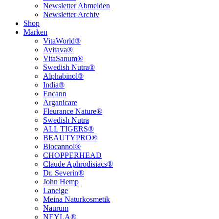
Newsletter Abmelden
Newsletter Archiv
Shop
Marken
VitaWorld®
Avitava®
VitaSanum®
Swedish Nutra®
Alphabinol®
India®
Encann
Arganicare
Fleurance Nature®
Swedish Nutra
ALL TIGERS®
BEAUTYPRO®
Biocannol®
CHOPPERHEAD
Claude Aphrodisiacs®
Dr. Severin®
John Hemp
Laneige
Meina Naturkosmetik
Naurum
NEYLA®