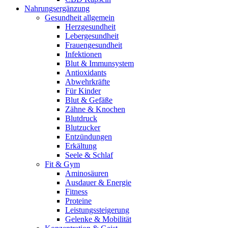
Nahrungsergänzung
Gesundheit allgemein
Herzgesundheit
Lebergesundheit
Frauengesundheit
Infektionen
Blut & Immunsystem
Antioxidants
Abwehrkräfte
Für Kinder
Blut & Gefäße
Zähne & Knochen
Blutdruck
Blutzucker
Entzündungen
Erkältung
Seele & Schlaf
Fit & Gym
Aminosäuren
Ausdauer & Energie
Fitness
Proteine
Leistungssteigerung
Gelenke & Mobilität