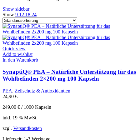
Show sidebar
Show
9
12
18
24
Quick view
Add to wishlist
In den Warenkorb
SynaptiQ® PEA – Natürliche Unterstützung für das
Wohlbefinden 2×200 mg 100 Kapseln
PEA
,
Zellschutz & Antioxidantien
24,90
€
249,00
€
/
1000
Kapseln
inkl. 19 % MwSt.
zzgl.
Versandkosten
Lieferzeit:
1-3 Werktage