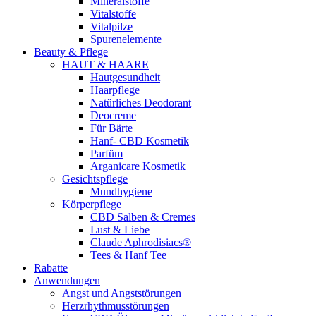
Mineralstoffe
Vitalstoffe
Vitalpilze
Spurenelemente
Beauty & Pflege
HAUT & HAARE
Hautgesundheit
Haarpflege
Natürliches Deodorant
Deocreme
Für Bärte
Hanf- CBD Kosmetik
Parfüm
Arganicare Kosmetik
Gesichtspflege
Mundhygiene
Körperpflege
CBD Salben & Cremes
Lust & Liebe
Claude Aphrodisiacs®
Tees & Hanf Tee
Rabatte
Anwendungen
Angst und Angststörungen
Herzrhythmusstörungen