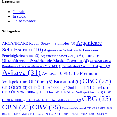
Lagerstatus
On sale
In stock
On backorder
Schlagwörter
Arganicare
ARGANICARE Repair Spray – Stumpfes
(3)
Schutzserum
(10)
Arganicare Schützende Leave-in-
Arganicare
Feuchtigkeitscreme
(3)
Arganicare Shower Gel
(2)
Ultranährende & stärkende Maske Coconut
(4)
ARGANICARE®
AvitaNutra® Sodium Butyrate
(2)
Reparierende After-Sun-Maske mit Monoi-Öl
(1)
Avitava
(31)
Avitava 10 % CBD Premium
CBC
(25)
Biocannol
(6)
Vollspektrum Öl 10 ml
(5)
CBD Öl 5%
(3)
CBD Öl 10% 1000mg 10ml India® THC-frei
(3)
CBD Öl 20% 1000mg 10ml India®THC-frei Vollspektrum
(3)
CBD
CBG
(25)
Öl 30% 3000mg 10ml India®THC-frei Vollspektrum
(2)
CBN
(25)
CBV
(25)
Fleurance Nature ALOE VERA GEL 96%
BIO REISEFORMAT
(1)
Fleurance Nature ANTI-IMPERFEKTIONEN-EMULSION MIT