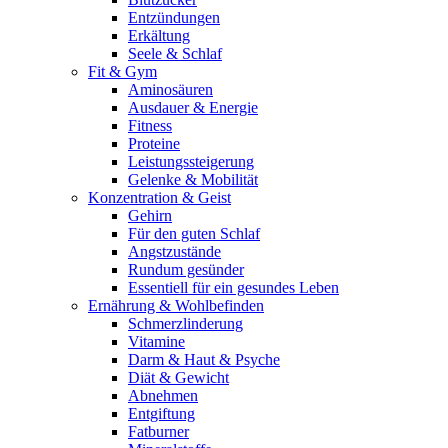
Entzündungen
Erkältung
Seele & Schlaf
Fit & Gym
Aminosäuren
Ausdauer & Energie
Fitness
Proteine
Leistungssteigerung
Gelenke & Mobilität
Konzentration & Geist
Gehirn
Für den guten Schlaf
Angstzustände
Rundum gesünder
Essentiell für ein gesundes Leben
Ernährung & Wohlbefinden
Schmerzlinderung
Vitamine
Darm & Haut & Psyche
Diät & Gewicht
Abnehmen
Entgiftung
Fatburner