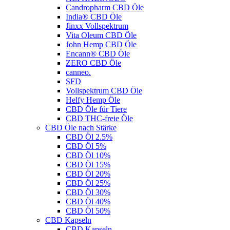
Candropharm CBD Öle
India® CBD Öle
Jinxx Vollspektrum
Vita Oleum CBD Öle
John Hemp CBD Öle
Encann® CBD Öle
ZERO CBD Öle
canneo.
SFD
Vollspektrum CBD Öle
Helfy Hemp Öle
CBD Öle für Tiere
CBD THC-freie Öle
CBD Öle nach Stärke
CBD Öl 2.5%
CBD Öl 5%
CBD Öl 10%
CBD Öl 15%
CBD Öl 20%
CBD Öl 25%
CBD Öl 30%
CBD Öl 40%
CBD Öl 50%
CBD Kapseln
CBD Kapseln