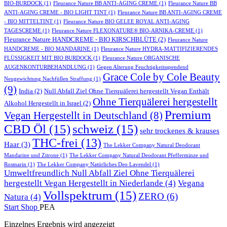
BIO-BURDOCK
(1)
Fleurance Nature BB ANTI-AGING CREME
(1)
Fleurance Nature BB
ANTI-AGING CREME - BIO LIGHT TINT
(1)
Fleurance Nature BB ANTI-AGING CREME
- BIO MITTELTINT
(1)
Fleurance Nature BIO GELEE ROYAL ANTI-AGING
TAGESCREME
(1)
Fleurance Nature FLEXONATURE® BIO-ARNIKA-CREME
(1)
Fleurance Nature HANDCREME - BIO KIRSCHBLÜTE
(2)
Fleurance Nature
HANDCREME - BIO MANDARINE
(1)
Fleurance Nature HYDRA-MATTIFIZIERENDES
FLÜSSIGKEIT MIT BIO BURDOCK
(1)
Fleurance Nature ORGANISCHE
AUGENKONTURBEHANDLUNG
(1)
Gegen Alterung Feuchtigkeitsspendend
Grace Cole by Cole Beauty
Neugewichtung Nachfüllen Straffung
(1)
(9)
India
(2)
Null Abfall Ziel Ohne Tierquälerei hergestellt Vegan Enthält
Ohne Tierquälerei hergestellt
Alkohol Hergestellt in Israel
(2)
Premium
Vegan Hergestellt in Deutschland
(8)
CBD Öl
(15)
schweiz
(15)
sehr trockenes & krauses
THC-frei
(13)
Haar
(3)
The Lekker Company Natural Deodorant
Mandarine und Zitrone
(1)
The Lekker Company Natural Deodorant Pfefferminze und
Rosmarin
(1)
The Lekker Company Natürliches Deo Lavendel
(1)
Umweltfreundlich Null Abfall Ziel Ohne Tierquälerei
hergestellt Vegan Hergestellt in Niederlande
(4)
Vegana
Vollspektrum
(15)
ZERO
(6)
Natura
(4)
Start
Shop
PEA
Einzelnes Ergebnis wird angezeigt