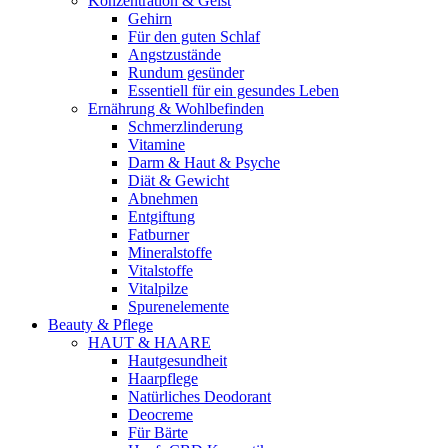
Konzentration & Geist
Gehirn
Für den guten Schlaf
Angstzustände
Rundum gesünder
Essentiell für ein gesundes Leben
Ernährung & Wohlbefinden
Schmerzlinderung
Vitamine
Darm & Haut & Psyche
Diät & Gewicht
Abnehmen
Entgiftung
Fatburner
Mineralstoffe
Vitalstoffe
Vitalpilze
Spurenelemente
Beauty & Pflege
HAUT & HAARE
Hautgesundheit
Haarpflege
Natürliches Deodorant
Deocreme
Für Bärte