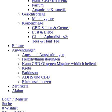
Hanf- CBD Kosmetik
Parfüm
Arganicare Kosmetik
Gesichtspflege
Mundhygiene
Körperpflege
CBD Salben & Cremes
Lust & Liebe
Claude Aphrodisiacs®
Tees & Hanf Tee
Rabatte
Anwendungen
Angst und Angststörungen
Herzrhythmusstörungen
Kann CBD Öl gegen Migräne wirklich helfen?
Krebs
Parkinson
ADHS und CBD
Rückenschmerzen
Zertifikate
Aktion
Login / Register
Suche
0
Wishlist