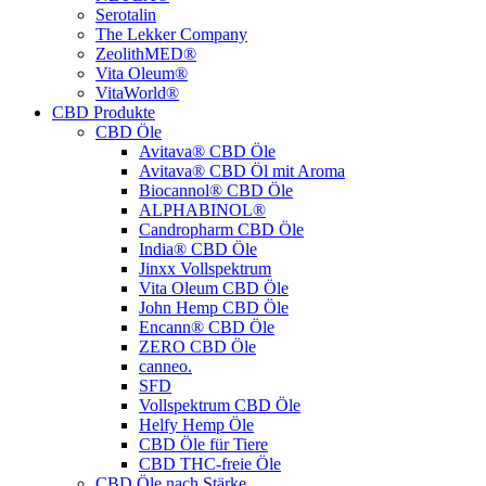
Serotalin
The Lekker Company
ZeolithMED®
Vita Oleum®
VitaWorld®
CBD Produkte
CBD Öle
Avitava® CBD Öle
Avitava® CBD Öl mit Aroma
Biocannol® CBD Öle
ALPHABINOL®
Candropharm CBD Öle
India® CBD Öle
Jinxx Vollspektrum
Vita Oleum CBD Öle
John Hemp CBD Öle
Encann® CBD Öle
ZERO CBD Öle
canneo.
SFD
Vollspektrum CBD Öle
Helfy Hemp Öle
CBD Öle für Tiere
CBD THC-freie Öle
CBD Öle nach Stärke