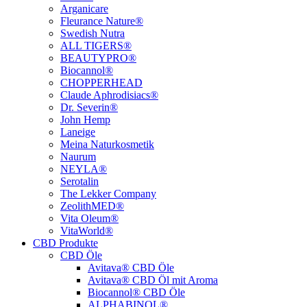
Arganicare
Fleurance Nature®
Swedish Nutra
ALL TIGERS®
BEAUTYPRO®
Biocannol®
CHOPPERHEAD
Claude Aphrodisiacs®
Dr. Severin®
John Hemp
Laneige
Meina Naturkosmetik
Naurum
NEYLA®
Serotalin
The Lekker Company
ZeolithMED®
Vita Oleum®
VitaWorld®
CBD Produkte
CBD Öle
Avitava® CBD Öle
Avitava® CBD Öl mit Aroma
Biocannol® CBD Öle
ALPHABINOL®