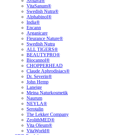
Avitava®
VitaSanum®
Swedish Nutra®
Alphabinol®
India®
Encann
Arganicare
Fleurance Nature®
Swedish Nutra
ALL TIGERS®
BEAUTYPRO®
Biocannol®
CHOPPERHEAD
Claude Aphrodisiacs®
Dr. Severin®
John Hemp
Laneige
Meina Naturkosmetik
Naurum
NEYLA®
Serotalin
The Lekker Company
ZeolithMED®
Vita Oleum®
VitaWorld®