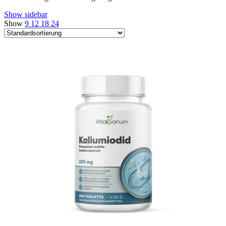
Show sidebar
Show
9
12
18
24