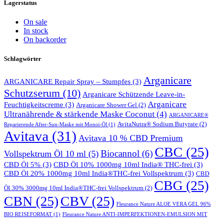
Lagerstatus
On sale
In stock
On backorder
Schlagwörter
Arganicare
ARGANICARE Repair Spray – Stumpfes
(3)
Schutzserum
(10)
Arganicare Schützende Leave-in-
Arganicare
Feuchtigkeitscreme
(3)
Arganicare Shower Gel
(2)
Ultranährende & stärkende Maske Coconut
(4)
ARGANICARE®
AvitaNutra® Sodium Butyrate
(2)
Reparierende After-Sun-Maske mit Monoi-Öl
(1)
Avitava
(31)
Avitava 10 % CBD Premium
CBC
(25)
Biocannol
(6)
Vollspektrum Öl 10 ml
(5)
CBD Öl 5%
(3)
CBD Öl 10% 1000mg 10ml India® THC-frei
(3)
CBD Öl 20% 1000mg 10ml India®THC-frei Vollspektrum
(3)
CBD
CBG
(25)
Öl 30% 3000mg 10ml India®THC-frei Vollspektrum
(2)
CBN
(25)
CBV
(25)
Fleurance Nature ALOE VERA GEL 96%
BIO REISEFORMAT
(1)
Fleurance Nature ANTI-IMPERFEKTIONEN-EMULSION MIT