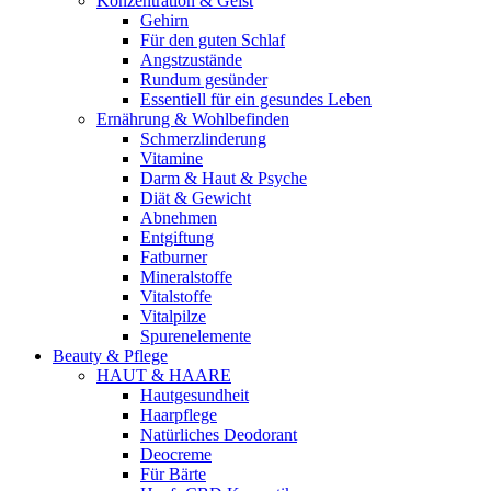
Konzentration & Geist
Gehirn
Für den guten Schlaf
Angstzustände
Rundum gesünder
Essentiell für ein gesundes Leben
Ernährung & Wohlbefinden
Schmerzlinderung
Vitamine
Darm & Haut & Psyche
Diät & Gewicht
Abnehmen
Entgiftung
Fatburner
Mineralstoffe
Vitalstoffe
Vitalpilze
Spurenelemente
Beauty & Pflege
HAUT & HAARE
Hautgesundheit
Haarpflege
Natürliches Deodorant
Deocreme
Für Bärte