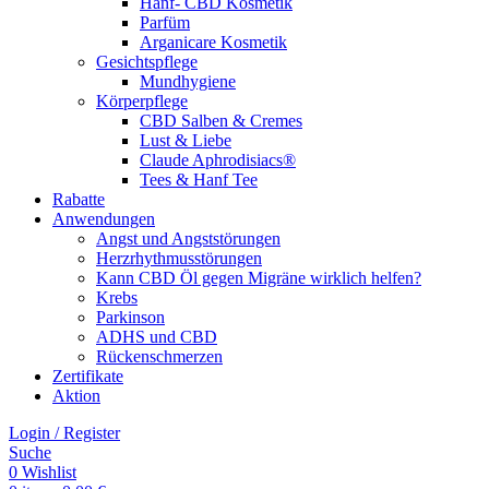
Hanf- CBD Kosmetik
Parfüm
Arganicare Kosmetik
Gesichtspflege
Mundhygiene
Körperpflege
CBD Salben & Cremes
Lust & Liebe
Claude Aphrodisiacs®
Tees & Hanf Tee
Rabatte
Anwendungen
Angst und Angststörungen
Herzrhythmusstörungen
Kann CBD Öl gegen Migräne wirklich helfen?
Krebs
Parkinson
ADHS und CBD
Rückenschmerzen
Zertifikate
Aktion
Login / Register
Suche
0
Wishlist