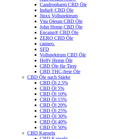
Candropharm CBD Öle
India® CBD Öle
Jinxx Vollspektrum
Vita Oleum CBD Öle
John Hemp CBD Öle
Encann® CBD Öle
ZERO CBD Öle
canneo.
SFD
Vollspektrum CBD Öle
Helfy Hemp Öle
CBD Öle für Tiere
CBD THC-freie Öle
CBD Öle nach Stärke
CBD Öl 2.5%
CBD Öl 5%
CBD Öl 10%
CBD Öl 15%
CBD Öl 20%
CBD Öl 25%
CBD Öl 30%
CBD Öl 40%
CBD Öl 50%
CBD Kapseln
CBD Kapseln