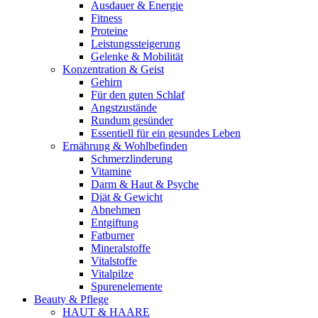
Ausdauer & Energie
Fitness
Proteine
Leistungssteigerung
Gelenke & Mobilität
Konzentration & Geist
Gehirn
Für den guten Schlaf
Angstzustände
Rundum gesünder
Essentiell für ein gesundes Leben
Ernährung & Wohlbefinden
Schmerzlinderung
Vitamine
Darm & Haut & Psyche
Diät & Gewicht
Abnehmen
Entgiftung
Fatburner
Mineralstoffe
Vitalstoffe
Vitalpilze
Spurenelemente
Beauty & Pflege
HAUT & HAARE