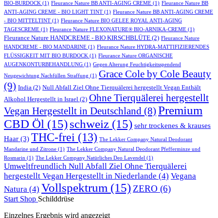
BIO-BURDOCK
(1)
Fleurance Nature BB ANTI-AGING CREME
(1)
Fleurance Nature BB
ANTI-AGING CREME - BIO LIGHT TINT
(1)
Fleurance Nature BB ANTI-AGING CREME
- BIO MITTELTINT
(1)
Fleurance Nature BIO GELEE ROYAL ANTI-AGING
TAGESCREME
(1)
Fleurance Nature FLEXONATURE® BIO-ARNIKA-CREME
(1)
Fleurance Nature HANDCREME - BIO KIRSCHBLÜTE
(2)
Fleurance Nature
HANDCREME - BIO MANDARINE
(1)
Fleurance Nature HYDRA-MATTIFIZIERENDES
FLÜSSIGKEIT MIT BIO BURDOCK
(1)
Fleurance Nature ORGANISCHE
AUGENKONTURBEHANDLUNG
(1)
Gegen Alterung Feuchtigkeitsspendend
Grace Cole by Cole Beauty
Neugewichtung Nachfüllen Straffung
(1)
(9)
India
(2)
Null Abfall Ziel Ohne Tierquälerei hergestellt Vegan Enthält
Ohne Tierquälerei hergestellt
Alkohol Hergestellt in Israel
(2)
Premium
Vegan Hergestellt in Deutschland
(8)
CBD Öl
(15)
schweiz
(15)
sehr trockenes & krauses
THC-frei
(13)
Haar
(3)
The Lekker Company Natural Deodorant
Mandarine und Zitrone
(1)
The Lekker Company Natural Deodorant Pfefferminze und
Rosmarin
(1)
The Lekker Company Natürliches Deo Lavendel
(1)
Umweltfreundlich Null Abfall Ziel Ohne Tierquälerei
hergestellt Vegan Hergestellt in Niederlande
(4)
Vegana
Vollspektrum
(15)
ZERO
(6)
Natura
(4)
Start
Shop
Schilddrüse
Einzelnes Ergebnis wird angezeigt