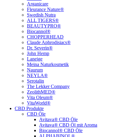
Arganicare
Fleurance Nature®
Swedish Nutra
ALL TIGERS®
BEAUTYPRO®
Biocannol®
CHOPPERHEAD
Claude Aphrodisiacs®
Dr. Severin®
John Hemp
Laneige
Meina Naturkosmetik
Naurum
NEYLA®
Serotalin
The Lekker Company
ZeolithMED®
Vita Oleum®
VitaWorld®
CBD Produkte
CBD Öle
Avitava® CBD Öle
Avitava® CBD Öl mit Aroma
Biocannol® CBD Öle
ALPHABINOL®