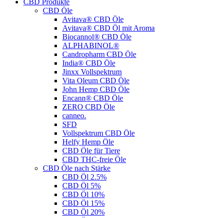
CBD Produkte
CBD Öle
Avitava® CBD Öle
Avitava® CBD Öl mit Aroma
Biocannol® CBD Öle
ALPHABINOL®
Candropharm CBD Öle
India® CBD Öle
Jinxx Vollspektrum
Vita Oleum CBD Öle
John Hemp CBD Öle
Encann® CBD Öle
ZERO CBD Öle
canneo.
SFD
Vollspektrum CBD Öle
Helfy Hemp Öle
CBD Öle für Tiere
CBD THC-freie Öle
CBD Öle nach Stärke
CBD Öl 2.5%
CBD Öl 5%
CBD Öl 10%
CBD Öl 15%
CBD Öl 20%