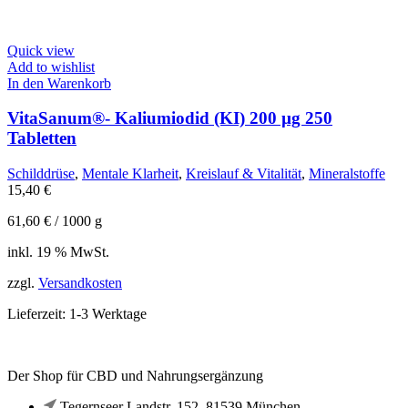
Quick view
Add to wishlist
In den Warenkorb
VitaSanum®- Kaliumiodid (KI) 200 µg 250
Tabletten
Schilddrüse
,
Mentale Klarheit
,
Kreislauf & Vitalität
,
Mineralstoffe
15,40
€
61,60
€
/
1000
g
inkl. 19 % MwSt.
zzgl.
Versandkosten
Lieferzeit:
1-3 Werktage
Der Shop für CBD und Nahrungsergänzung
Tegernseer Landstr. 152, 81539 München