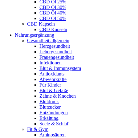
CBD Öl 25%
CBD Öl 30%
CBD Öl 40%
CBD Öl 50%
CBD Kapseln
CBD Kapseln
Nahrungsergänzung
Gesundheit allgemein
Herzgesundheit
Lebergesundheit
Frauengesundheit
Infektionen
Blut & Immunsystem
Antioxidants
Abwehrkräfte
Für Kinder
Blut & Gefäße
Zähne & Knochen
Blutdruck
Blutzucker
Entzündungen
Erkältung
Seele & Schlaf
Fit & Gym
Aminosäuren