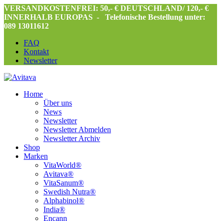
VERSANDKOSTENFREI: 50,- € DEUTSCHLAND/ 120,- €
INNERHALB EUROPAS -
Telefonische Bestellung unter:
089 13011612
FAQ
Kontakt
Newsletter
Home
Über uns
News
Newsletter
Newsletter Abmelden
Newsletter Archiv
Shop
Marken
VitaWorld®
Avitava®
VitaSanum®
Swedish Nutra®
Alphabinol®
India®
Encann