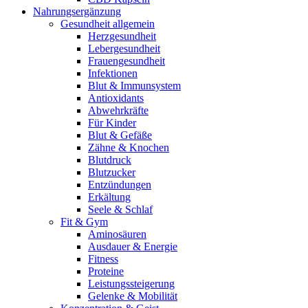
Nahrungsergänzung
Gesundheit allgemein
Herzgesundheit
Lebergesundheit
Frauengesundheit
Infektionen
Blut & Immunsystem
Antioxidants
Abwehrkräfte
Für Kinder
Blut & Gefäße
Zähne & Knochen
Blutdruck
Blutzucker
Entzündungen
Erkältung
Seele & Schlaf
Fit & Gym
Aminosäuren
Ausdauer & Energie
Fitness
Proteine
Leistungssteigerung
Gelenke & Mobilität