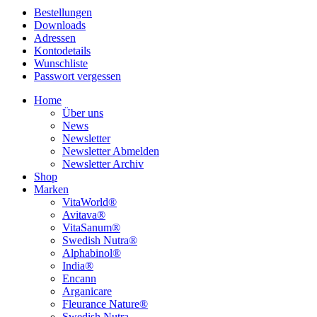
Bestellungen
Downloads
Adressen
Kontodetails
Wunschliste
Passwort vergessen
Home
Über uns
News
Newsletter
Newsletter Abmelden
Newsletter Archiv
Shop
Marken
VitaWorld®
Avitava®
VitaSanum®
Swedish Nutra®
Alphabinol®
India®
Encann
Arganicare
Fleurance Nature®
Swedish Nutra