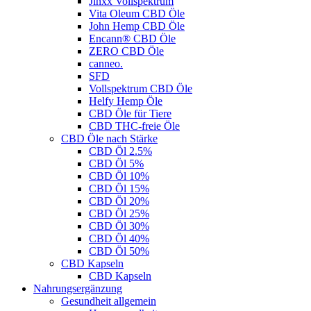
Jinxx Vollspektrum
Vita Oleum CBD Öle
John Hemp CBD Öle
Encann® CBD Öle
ZERO CBD Öle
canneo.
SFD
Vollspektrum CBD Öle
Helfy Hemp Öle
CBD Öle für Tiere
CBD THC-freie Öle
CBD Öle nach Stärke
CBD Öl 2.5%
CBD Öl 5%
CBD Öl 10%
CBD Öl 15%
CBD Öl 20%
CBD Öl 25%
CBD Öl 30%
CBD Öl 40%
CBD Öl 50%
CBD Kapseln
CBD Kapseln
Nahrungsergänzung
Gesundheit allgemein