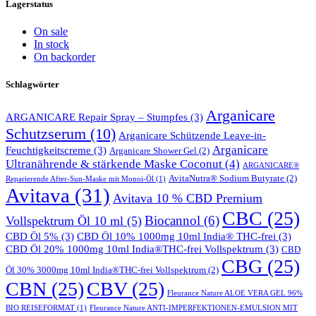
Lagerstatus
On sale
In stock
On backorder
Schlagwörter
Arganicare
ARGANICARE Repair Spray – Stumpfes
(3)
Schutzserum
(10)
Arganicare Schützende Leave-in-
Arganicare
Feuchtigkeitscreme
(3)
Arganicare Shower Gel
(2)
Ultranährende & stärkende Maske Coconut
(4)
ARGANICARE®
AvitaNutra® Sodium Butyrate
(2)
Reparierende After-Sun-Maske mit Monoi-Öl
(1)
Avitava
(31)
Avitava 10 % CBD Premium
CBC
(25)
Biocannol
(6)
Vollspektrum Öl 10 ml
(5)
CBD Öl 5%
(3)
CBD Öl 10% 1000mg 10ml India® THC-frei
(3)
CBD Öl 20% 1000mg 10ml India®THC-frei Vollspektrum
(3)
CBD
CBG
(25)
Öl 30% 3000mg 10ml India®THC-frei Vollspektrum
(2)
CBN
(25)
CBV
(25)
Fleurance Nature ALOE VERA GEL 96%
BIO REISEFORMAT
(1)
Fleurance Nature ANTI-IMPERFEKTIONEN-EMULSION MIT