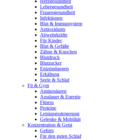
Herzgesundheit
Lebergesundheit
Frauengesundheit
Infektionen
Blut & Immunsystem
Antioxidants
Abwehrkräfte
Für Kinder
Blut & Gefäße
Zähne & Knochen
Blutdruck
Blutzucker
Entzündungen
Erkältung
Seele & Schlaf
Fit & Gym
Aminosäuren
Ausdauer & Energie
Fitness
Proteine
Leistungssteigerung
Gelenke & Mobilität
Konzentration & Geist
Gehirn
Für den guten Schlaf