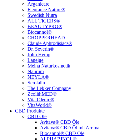
Arganicare
Fleurance Nature®
Swedish Nutra
ALL TIGERS®
BEAUTYPRO®
Biocannol®
CHOPPERHEAD
Claude Aphrodisiacs®
Dr. Severin®
John Hemp
Laneige
Meina Naturkosmetik
Naurum
NEYLA®
Serotalin
The Lekker Company
ZeolithMED®
Vita Oleum®
VitaWorld®
CBD Produkte
CBD Öle
Avitava® CBD Öle
Avitava® CBD Öl mit Aroma
Biocannol® CBD Öle
ALPHABINOL®