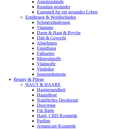
Angstzustände
Rundum gesünder
Essentiell für ein gesundes Leben
Ernährung & Wohlbefinden
Schmerzlinderung
Vitamine
Darm & Haut & Psyche
Diät & Gewicht
Abnehmen
Entgiftung
Fatburner
Mineralstoffe
Vitalstoffe
Vitalpilze
Spurenelemente
Beauty & Pflege
HAUT & HAARE
Hautgesundheit
Haarpflege
Natürliches Deodorant
Deocreme
Für Bärte
Hanf- CBD Kosmetik
Parfüm
Arganicare Kosmetik