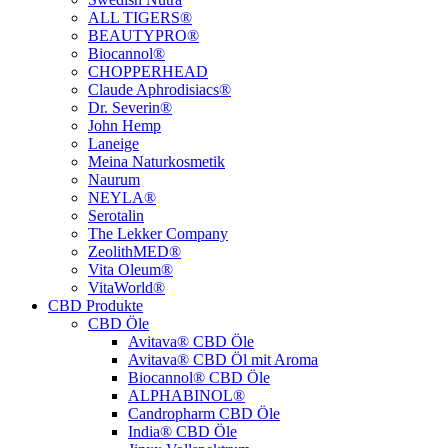
ALL TIGERS®
BEAUTYPRO®
Biocannol®
CHOPPERHEAD
Claude Aphrodisiacs®
Dr. Severin®
John Hemp
Laneige
Meina Naturkosmetik
Naurum
NEYLA®
Serotalin
The Lekker Company
ZeolithMED®
Vita Oleum®
VitaWorld®
CBD Produkte
CBD Öle
Avitava® CBD Öle
Avitava® CBD Öl mit Aroma
Biocannol® CBD Öle
ALPHABINOL®
Candropharm CBD Öle
India® CBD Öle