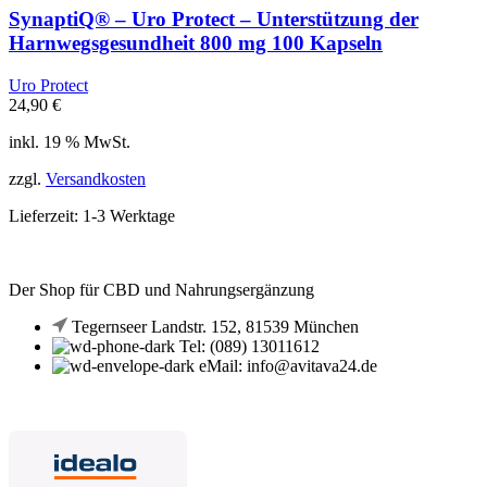
SynaptiQ® – Uro Protect – Unterstützung der
Harnwegsgesundheit 800 mg 100 Kapseln
Uro Protect
24,90
€
inkl. 19 % MwSt.
zzgl.
Versandkosten
Lieferzeit:
1-3 Werktage
Der Shop für CBD und Nahrungsergänzung
Tegernseer Landstr. 152, 81539 München
Tel: (089) 13011612
eMail: info@avitava24.de