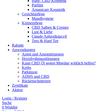
Hanf- CBD Kosmetik
Parfüm
Arganicare Kosmetik
Gesichtspflege
Mundhygiene
Körperpflege
CBD Salben & Cremes
Lust & Liebe
Claude Aphrodisiacs®
Tees & Hanf Tee
Rabatte
Anwendungen
Angst und Angststörungen
Herzrhythmusstörungen
Kann CBD Öl gegen Migräne wirklich helfen?
Krebs
Parkinson
ADHS und CBD
Rückenschmerzen
Zertifikate
Aktion
Login / Register
Suche
0
Wishlist