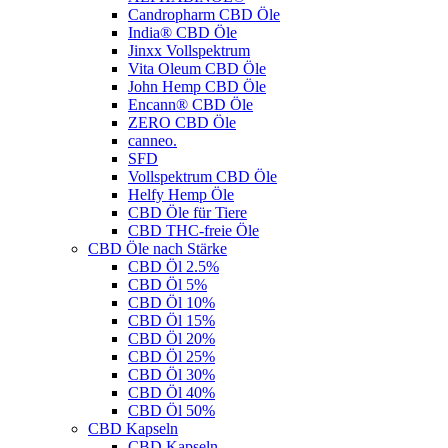
Candropharm CBD Öle
India® CBD Öle
Jinxx Vollspektrum
Vita Oleum CBD Öle
John Hemp CBD Öle
Encann® CBD Öle
ZERO CBD Öle
canneo.
SFD
Vollspektrum CBD Öle
Helfy Hemp Öle
CBD Öle für Tiere
CBD THC-freie Öle
CBD Öle nach Stärke
CBD Öl 2.5%
CBD Öl 5%
CBD Öl 10%
CBD Öl 15%
CBD Öl 20%
CBD Öl 25%
CBD Öl 30%
CBD Öl 40%
CBD Öl 50%
CBD Kapseln
CBD Kapseln