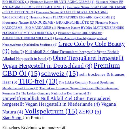
BIO-BURDOCK
(1)
Fleurance Nature BB ANTI-AGING CREME
(1)
Fleurance Nature BB
ANTI-AGING CREME - BIO LIGHT TINT
(1)
Fleurance Nature BB ANTI-AGING CREME
- BIO MITTELTINT
(1)
Fleurance Nature BIO GELEE ROYAL ANTI-AGING
TAGESCREME
(1)
Fleurance Nature FLEXONATURE® BIO-ARNIKA-CREME
(1)
Fleurance Nature HANDCREME - BIO KIRSCHBLÜTE
(2)
Fleurance Nature
HANDCREME - BIO MANDARINE
(1)
Fleurance Nature HYDRA-MATTIFIZIERENDES
FLÜSSIGKEIT MIT BIO BURDOCK
(1)
Fleurance Nature ORGANISCHE
AUGENKONTURBEHANDLUNG
(1)
Gegen Alterung Feuchtigkeitsspendend
Grace Cole by Cole Beauty
Neugewichtung Nachfüllen Straffung
(1)
(9)
India
(2)
Null Abfall Ziel Ohne Tierquälerei hergestellt Vegan Enthält
Ohne Tierquälerei hergestellt
Alkohol Hergestellt in Israel
(2)
Premium
Vegan Hergestellt in Deutschland
(8)
CBD Öl
(15)
schweiz
(15)
sehr trockenes & krauses
THC-frei
(13)
Haar
(3)
The Lekker Company Natural Deodorant
Mandarine und Zitrone
(1)
The Lekker Company Natural Deodorant Pfefferminze und
Rosmarin
(1)
The Lekker Company Natürliches Deo Lavendel
(1)
Umweltfreundlich Null Abfall Ziel Ohne Tierquälerei
hergestellt Vegan Hergestellt in Niederlande
(4)
Vegana
Vollspektrum
(15)
ZERO
(6)
Natura
(4)
Start
Shop
Uro Protect
Einzelnes Ergebnis wird angezeigt