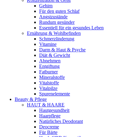
Konzentration & Geist
Gehirn
Für den guten Schlaf
Angstzustände
Rundum gesünder
Essentiell für ein gesundes Leben
Ernährung & Wohlbefinden
Schmerzlinderung
Vitamine
Darm & Haut & Psyche
Diät & Gewicht
Abnehmen
Entgiftung
Fatburner
Mineralstoffe
Vitalstoffe
Vitalpilze
Spurenelemente
Beauty & Pflege
HAUT & HAARE
Hautgesundheit
Haarpflege
Natürliches Deodorant
Deocreme
Für Bärte