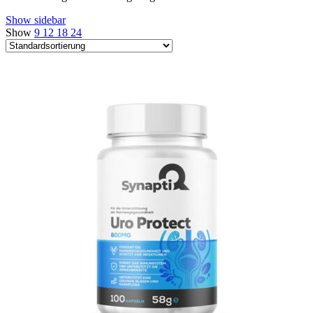
Show sidebar
Show
9
12
18
24